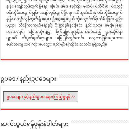
နှုန်း ကျော်လွန်ထွက်ရှိရေး၊ မြေပဲ၊ နှမ်း၊ နေကြာ၊ မတ်ပဲ၊ ပဲတီစိမ်း၊ ပဲစဉ်းငုံ
ပန်းတိုင်အထွက်နှုန်း ကျော်လွန်ထွက်ရှိရေး၊ ဆီထွက်သီးနှံ ပန်းတိုင်အထွက်
နှုန်း ကျော်လွန်ထွက်ရှိ ရေး၊ မျိုးစေ့ရွေးချယ် သိုလှောင်ထိန်းသိမ်းခြင်း နည်း
ပညာ၊ သီးနှံကာကွယ်ရေးနှင့် ပိုးမွားနှိမ်နင်းခြင်း နည်းပညာ၊ မွေးမြူရေး
ဘာသာရပ်၊ မြေအသုံးချမှု၊ စိုက်ပျိုးရေးနှင့်ဆက်စပ်သည့် ဌာနဆိုင်ရာ
များ၏ သိမှတ်ဖွယ်ရာများ၊ မြေပြင်ကွင်းဆင်း လေ့လာခြင်းများအား
စနစ်တကျ သင်ကြားပေးသွားမည်ဖြစ်ကြောင်း သတင်းရရှိသည်။
ဥပဒေ / နည်းဥပဒေများ
ဥပဒေများ နှင့် နည်းဥပဒေများကြည့်ရှုရန် >>
ဆက်သွယ်ရန်ဖုန်းနံပါတ်များ