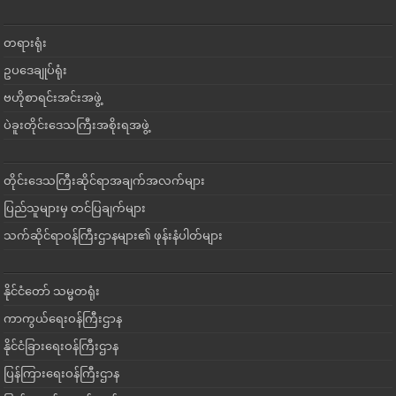
တရားရုံး
ဥပဒေချုပ်ရုံး
ဗဟိုစာရင်းအင်းအဖွဲ့
ပဲခူးတိုင်းဒေသကြီးအစိုးရအဖွဲ့
တိုင်းဒေသကြီးဆိုင်ရာအချက်အလက်များ
ပြည်သူများမှ တင်ပြချက်များ
သက်ဆိုင်ရာဝန်ကြီးဌာနများ၏ ဖုန်းနံပါတ်များ
နိုင်ငံတော် သမ္မတရုံး
ကာကွယ်ရေးဝန်ကြီးဌာန
နိုင်ငံခြားရေးဝန်ကြီးဌာန
ပြန်ကြားရေးဝန်ကြီးဌာန