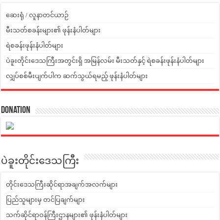
ဆေးရုံ / လူနာတင်ယာဉ်
မီးသတ်စခန်းများ၏ ဖုန်းနံပါတ်များ
ရဲစခန်းဖုန်းနံပါတ်များ
ပဲခူးတိုင်းဒေသကြီးအတွင်းရှိ အမြန်လမ်း မီးသတ်နှင့် ရဲစခန်းဖုန်းနံပါတ်များ
လျှပ်စစ်မီးပျက်ပါက ဆက်သွယ်ရမည့် ဖုန်းနံပါတ်များ
Donation
ပဲခူးတိုင်းဒေသကြီး
တိုင်းဒေသကြီးဆိုင်ရာအချက်အလက်များ
ပြည်သူများမှ တင်ပြချက်များ
သက်ဆိုင်ရာဝန်ကြီးဌာနများ၏ ဖုန်းနံပါတ်များ