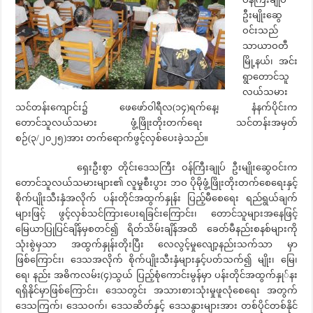
ဦးမျိုးဆွေ
ဝင်းသည်
သာယာဝတီ
မြို့နယ်၊ အင်း
ရွာတောင်သူ
လယ်သမား
သင်တန်းကျောင်း၌ ဖေဖော်ဝါရီလ(၁၄)ရက်နေ့၊ နံနက်ပိုင်းက
တောင်သူလယ်သမား ဖွံ့ဖြိုးတိုးတက်ရေး သင်တန်းအမှတ်
စဉ်(၃/၂၀၂၅)အား တက်ရောက်ဖွင့်လှစ်ပေးခဲ့သည်။
ရှေးဦးစွာ တိုင်းဒေသကြီး ဝန်ကြီးချုပ် ဦးမျိုးဆွေဝင်းက
တောင်သူလယ်သမားများ၏ လူမှုစီးပွား ဘဝ ပိုမိုဖွံ့ဖြိုးတိုးတက်စေရေးနှင့်
စိုက်ပျိုးသီးနှံအလိုက် ပန်းတိုင်အထွက်နှုန်း ပြည့်မီစေရေး ရည်ရွယ်ချက်
များဖြင့် ဖွင့်လှစ်သင်ကြားပေးရခြင်းကြောင်း၊ တောင်သူများအနေဖြင့်
မြေယာပြုပြင်ချိန်မှစတင်၍ ရိတ်သိမ်းချိန်အထိ ခေတ်မီနည်းစနစ်များကို
သုံးစွဲမှသာ အထွက်နှုန်းတိုးပြီး လေလွင့်မှုလျော့နည်းသက်သာ မှာ
ဖြစ်ကြောင်း၊ ဒေသအလိုက် စိုက်ပျိုးသီးနှံများနှင့်ပတ်သက်၍ မျိုး၊ မြေ၊
ရေ၊ နည်း အဓိကလမ်း(၄)သွယ် ပြည့်စုံကောင်းမွန်မှာ ပန်းတိုင်အထွက်နှု်နး
ရရှိနိုင်မှာဖြစ်ကြောင်း၊ ဒေသတွင်း အသားစားသုံးမှုဖူလုံစေရေး အတွက်
ဒေသကြက်၊ ဒေသဝက်၊ ဒေသဆိတ်နှင့် ဒေသနွားများအား တစ်ပိုင်တစ်နိုင်