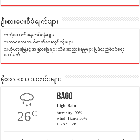
ဦးစားပေးစီမံချက်များ
တည်ဆောက်ရေးလုပ်ငန်းများ
သဘာဝဘေးကယ်ဆယ်ရေးလုပ်ငန်းများ
လယ်ယာမြေနှင့် အခြားမြေများ သိမ်းဆည်းခံရမှုများ ပြန်လည်စီစစ်ရေး
ကော်မတီ
မိုးလေဝသ သတင်းများ
Bago
Light Rain
26
C
humidity: 90%
wind: 1km/h SSW
H 26 • L 26