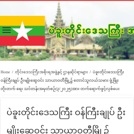
Home
/
တိုင်းဒေသကြီးအစိုးရအဖွဲ့နှင့် ဌာနဆိုင်ရာများ
/
ပဲခူးတိုင်းဒေသကြီး
ဝန်ကြီးချုပ် ဦးမျိုးဆွေဝင်း သာယာဝတီမြို့၌ တောင်သူလယ်သမား ဖွံ့ဖြိုး
တိုးတက် ရေး သင်တန်းအမှတ်စဉ်(၃/၂၀၂၅)အား တက်ရောက်ဖွင့်လှစ်ပေး
ပဲခူးတိုင်းဒေသကြီး ဝန်ကြီးချုပ် ဦး
မျိုးဆွေဝင်း သာယာဝတီမြို့၌