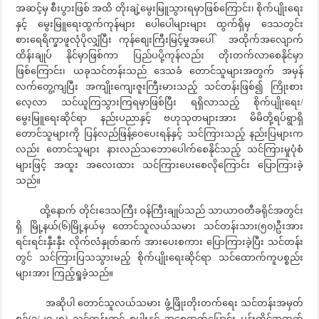
အဆင့်မှ စီးပွားဖြစ် အထိ တိုးချဲ့မွေးမြူသွားရမှာဖြစ်ကြောင်း၊ စိုက်ပျိုးရေး
နှင့် မွေးမြူရေးထွက်ကုန်များ ပေါပေါများများ ထွက်ရှိမှ ဒေသတွင်း
စားရေရိက္ခာဖူလုံပိုလျှံပြီး ကုန်စျေးကြီးမြင့်မှုအပေါ် အထိုက်အလျောက်
ထိန်းချုပ် နိုင်မှာဖြစ်ကာ ပြည်ပပို့ကုန်လည်း တိုးတက်လာစေနိုင်မှာ
ဖြစ်ကြောင်း၊ ယခုသင်တန်းသည် ဒေသခံ တောင်သူများအတွက် အမှန်
လက်တွေ့ကျပြီး အကျိုးကျေးဇူးကြီးမားသည့် သင်တန်းဖြစ်၍ ကြိုးစား
လေ့လာ သင်ယူကြသွားကြရမှာဖြစ်ပြီး ရရှိလာသည့် စိုက်ပျိုးရေး/
မွေးမြူရေးဆိုင်ရာ နည်းပညာနှင့် ဗဟုသုတများအား မိမိတို့ရပ်ရွာရှိ
တောင်သူများကို ပြန်လည်ဖြန့်ဝေပေးရန်နှင့် သင်ကြားသည့် နည်းပြများက
လည်း တောင်သူများ နားလည်သဘောပေါက်စေနိုင်သည့် သင်ကြားမှုပုံစံ
များဖြင့် အထူး အလေးထား သင်ကြားပေးစေလိုကြောင်း ပြောကြားခဲ့
သည်။
ထို့နောက် တိုင်းဒေသကြီး ဝန်ကြီးချုပ်သည် သာယာဝတီခရိုင်အတွင်း
ရှိ မြို့နယ်(၆)မြို့နယ်မှ တောင်သူလယ်သမား သင်တန်းသား(၅၀)ဦးအား
ရင်းရင်းနှီးနှီး လိုက်လံနှုတ်ဆက် အားပေးစကား ပြောကြားခဲ့ပြီး သင်တန်း
တွင် သင်ကြားပြသသွားမည့် စိုက်ပျိုးရေးဆိုင်ရာ သင်ထောက်ကူပစ္စည်း
များအား ကြည့်ရှုခဲ့သည်။
အဆိုပါ တောင်သူလယ်သမား ဖွံ့ဖြိုးတိုးတက်ရေး သင်တန်းအမှတ်
စဉ်(၃/၂၀၂၅) သင်တန်းတွင် စပါးနှင့် အစေ့ထုတ်ပြောင်း ပန်းတိုင်အထွက်