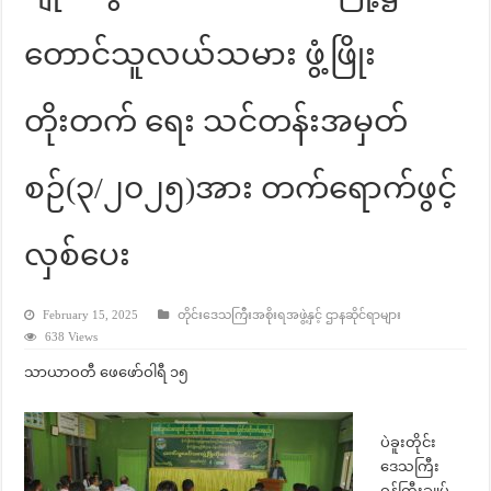
တောင်သူလယ်သမား ဖွံ့ဖြိုး
တိုးတက် ရေး သင်တန်းအမှတ်
စဉ်(၃/၂၀၂၅)အား တက်ရောက်ဖွင့်
လှစ်ပေး
February 15, 2025
တိုင်းဒေသကြီးအစိုးရအဖွဲ့နှင့် ဌာနဆိုင်ရာများ
638 Views
သာယာဝတီ ဖေဖော်ဝါရီ ၁၅
ပဲခူးတိုင်း
ဒေသကြီး
ဝန်ကြီးချုပ်