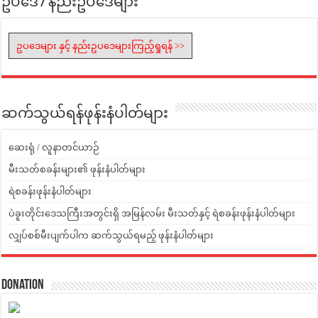
ဥပဒေ / နည်းဥပဒေများ
ဥပဒေများ နှင့် နည်းဥပဒေများကြည့်ရှုရန် >>
ဆက်သွယ်ရန်ဖုန်းနံပါတ်များ
ဆေးရုံ / လူနာတင်ယာဉ်
မီးသတ်စခန်းများ၏ ဖုန်းနံပါတ်များ
ရဲစခန်းဖုန်းနံပါတ်များ
ပဲခူးတိုင်းဒေသကြီးအတွင်းရှိ အမြန်လမ်း မီးသတ်နှင့် ရဲစခန်းဖုန်းနံပါတ်များ
လျှပ်စစ်မီးပျက်ပါက ဆက်သွယ်ရမည့် ဖုန်းနံပါတ်များ
Donation