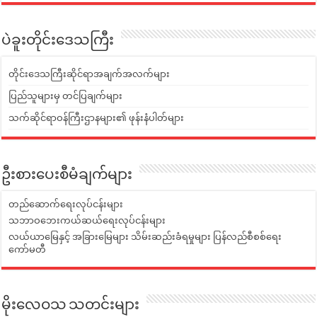
ပဲခူးတိုင်းဒေသကြီး
တိုင်းဒေသကြီးဆိုင်ရာအချက်အလက်များ
ပြည်သူများမှ တင်ပြချက်များ
သက်ဆိုင်ရာဝန်ကြီးဌာနများ၏ ဖုန်းနံပါတ်များ
ဦးစားပေးစီမံချက်များ
တည်ဆောက်ရေးလုပ်ငန်းများ
သဘာဝဘေးကယ်ဆယ်ရေးလုပ်ငန်းများ
လယ်ယာမြေနှင့် အခြားမြေများ သိမ်းဆည်းခံရမှုများ ပြန်လည်စီစစ်ရေး
ကော်မတီ
မိုးလေဝသ သတင်းများ