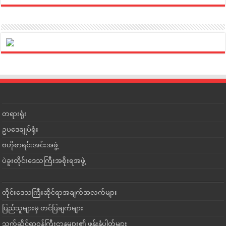
တရားရုံး
ဥပဒေချုပ်ရုံး
ဗဟိုစာရင်းအင်းအဖွဲ့
ပဲခူးတိုင်းဒေသကြီးအစိုးရအဖွဲ့
တိုင်းဒေသကြီးဆိုင်ရာအချက်အလက်များ
ပြည်သူများမှ တင်ပြချက်များ
သက်ဆိုင်ရာဝန်ကြီးဌာနများ၏ ဖုန်းနံပါတ်များ