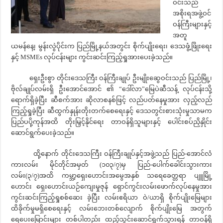
ဝင်းသည်
အစိုးရအဖွဲ့ဝင်
ဝန်ကြီးများနှင့်
အတူ
ယမန်နေ့၊ မွန်းလွဲပိုင်းက ပြည်မြို့နယ်အတွင်း စိုက်ပျိုးရေး၊ ဒေသဖွံ့ဖြိုးရေး
နှင့် MSMEs လုပ်ငန်းများ ကွင်းဆင်းကြည့်ရှုအားပေးခဲ့သည်။
ရှေးဦးစွာ တိုင်းဒေသကြီး ဝန်ကြီးချုပ် ဦးမျိုးဆွေဝင်းသည် ပြည်မြို့၊
ဗိုလ်ချုပ်လမ်းရှိ ဦးအောင်အောင် ၏ “ဒေါ်လာ”မြေပဲဆီသန့် လုပ်ငန်းသို့
ရောက်ရှိခဲ့ပြီး ဆီစက်အား ဆိုလာစနစ်ဖြင့် လည်ပတ်နေမှုအား လှည့်လည်
ကြည့်ရှုခဲ့ပြီး ဆီထွက်နှုန်းတိုးတက်စေရေးနှင့် ဒေသတွင်းစားသုံးမှုသာမက
ပြည်ပပို့ကုန်အထိ တိုးမြှင့်နိုင်ရေး တာဝန်ရှိသူများနှင့် ပေါင်းစပ်ညှိနှိုင်း
ဆောင်ရွက်ပေးခဲ့သည်။
ထို့နောက် တိုင်းဒေသကြီး ဝန်ကြီးချုပ်နှင့်အဖွဲ့သည် ပြည်-အောင်လံ
ကားလမ်း မိုင်တိုင်အမှတ် (၁၀၃/၇)မှ ပြည်-ပေါက်ခေါင်းသွားကား
လမ်း(၃/၇)အထိ ကမ္ဘာ့ရှေးဟောင်းအမွေအနှစ် သရေခေတ္တရာ ပျူမြို့
ဟောင်း ရှေးဟောင်းယဉ်ကျေးမှုဇုန် ရှောင်ကွင်းလမ်းဖောက်လုပ်နေမှုအား
ကွင်းဆင်းကြည့်ရှုစစ်ဆေး ခဲ့ပြီး လမ်းဧရိယာ ဝဲ/ယာရှိ စိုက်ပျိုးမြေများ
ထိခိုက်မှုမရှိစေရေးနှင့် လမ်းဘေးတစ်လျောက် စိုက်ပျိုးမြေ အတွက်
ရေပေးမြောင်းများ တစ်ပါတည်း ထည့်သွင်းဆောင်ရွက်သွားရန် တာဝန်ရှိ