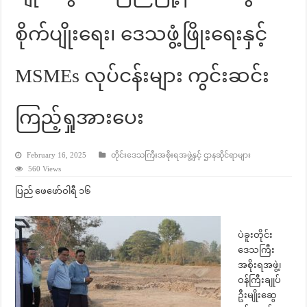
စိုက်ပျိုးရေး၊ ဒေသဖွံ့ဖြိုးရေးနှင့်
MSMEs လုပ်ငန်းများ ကွင်းဆင်း
ကြည့်ရှုအားပေး
February 16, 2025
တိုင်းဒေသကြီးအစိုးရအဖွဲ့နှင့် ဌာနဆိုင်ရာများ
560 Views
ပြည် ဖေဖော်ဝါရီ ၁၆
ပဲခူးတိုင်း
ဒေသကြီး
အစိုးရအဖွဲ့၊
ဝန်ကြီးချုပ်
ဦးမျိုးဆွေ