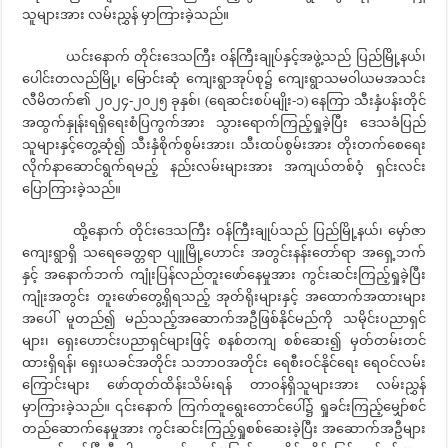
သူများအား လမ်းညွှန် မှာကြားခဲ့သည်။
ယင်းနောက် တိုင်းဒေသကြီး ဝန်ကြီးချုပ်နှင့်အဖွဲ့သည် ပြည်မြို့နယ်၊
ပေါင်းတလည်မြို့၊ မြောင်းဆုံ ကျေးရွာအုပ်စု၌ ကျေးရွာသမဝါယမအသင်း
လီမိတက်၏ ၂၀၂၄-၂၀၂၅ ခုနှစ်၊ (ရေဆင်းစပ်မျိုး-၁) နေကြာ သီးနှံပန်းတိုင်
အထွက်နှုန်းရရှိရေးစံပြကွက်အား သွားရောက်ကြည့်ရှုခဲ့ပြီး ဒေသခံပြည်
သူများနှင့်တွေ့ဆုံ၍ သီးနှံစိုက်စွမ်းအား၊ သီးထပ်စွမ်းအား တိုးတက်စေရေး
လိုက်နာဆောင်ရွက်ရမည့် နည်းလမ်းများအား အကျယ်တစ်ဝံ့ ရှင်းလင်း
ပြောကြားခဲ့သည်။
ထို့နောက် တိုင်းဒေသကြီး ဝန်ကြီးချုပ်သည် ပြည်မြို့နယ်၊ မှော်ဇာ
ကျေးရွာရှိ သရေခေတ္တရာ ပျူမြို့ဟောင်း အတွင်းနန်းတော်ရာ အရှေ့ဘက်
နှင့် အနောက်ဘက် ကျုံးပြန်လည်တူးဖော်နေမှုအား ကွင်းဆင်းကြည့်ရှုခဲ့ပြီး
ကျုံးအတွင်း တူးဖော်တွေ့ရှိရသည့် အုတ်ရိုးများနှင့် အထောက်အထားများ
အပေါ် မူတည်၍ မည်သည့်အဆောက်အဦဖြစ်နိုင်မည်ကို သမိုင်းပညာရှင်
များ၊ ရှေးဟောင်းပညာရှင်များဖြင့် စနစ်တကျ စစ်ဆေး၍ မှတ်တမ်းတင်
ထားရှိရန်၊ ရှေးယခင်အတိုင်း သဘာဝအတိုင်း ရေစီးဝင်နိုင်ရေး ရေဝင်လမ်း
ကြောင်းများ ဖော်ထုတ်ထိန်းသိမ်းရန် တာဝန်ရှိသူများအား လမ်းညွှန်
မှာကြားခဲ့သည်။ ၎င်းနောက် ကြက်တူရွေးတောင်ပေါ်၌ ရှုခင်းကြည့်မျှော်စင်
တည်ဆောက်နေမှုအား ကွင်းဆင်းကြည့်ရှုစစ်ဆေးခဲ့ပြီး အဆောက်အဦများ