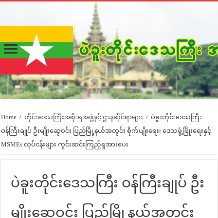
Home
/
တိုင်းဒေသကြီးအစိုးရအဖွဲ့နှင့် ဌာနဆိုင်ရာများ
/
ပဲခူးတိုင်းဒေသကြီး
ဝန်ကြီးချုပ် ဦးမျိုးဆွေဝင်း ပြည်မြို့နယ်အတွင်း စိုက်ပျိုးရေး၊ ဒေသဖွံ့ဖြိုးရေးနှင့်
MSMEs လုပ်ငန်းများ ကွင်းဆင်းကြည့်ရှုအားပေး
ပဲခူးတိုင်းဒေသကြီး ဝန်ကြီးချုပ် ဦး
မျိုးဆွေဝင်း ပြည်မြို့နယ်အတွင်း