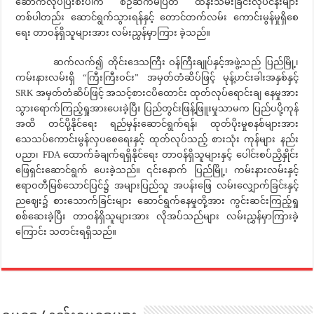
ဆောက်လုပ်ပြီးစီးပါက စဉ်ဆက်မပြတ် ထိန်းသိမ်းခြင်းလုပ်ငန်းများ
တစ်ပါတည်း ဆောင်ရွက်သွားရန်နှင့် တောင်တက်လမ်း ကောင်းမွန်မှုရှိစေ
ရေး တာဝန်ရှိသူများအား လမ်းညွှန်မှာကြား ခဲ့သည်။
ဆက်လက်၍ တိုင်းဒေသကြီး ဝန်ကြီးချုပ်နှင့်အဖွဲ့သည် ပြည်မြို့၊
ကမ်းနားလမ်းရှိ “ကြီးကြီးဝင်း” အမှတ်တံဆိပ်ဖြင့် မုန့်ဟင်းခါးအနှစ်နှင့်
SRK အမှတ်တံဆိပ်ဖြင့် အသင့်စားငပိထောင်း ထုတ်လုပ်ရောင်းချ နေမှုအား
သွားရောက်ကြည့်ရှုအားပေးခဲ့ပြီး ပြည်တွင်းဖြန့်ဖြူးမှုသာမက ပြည်ပပို့ကုန်
အထိ တင်ပို့နိုင်ရေး ရည်မှန်းဆောင်ရွက်ရန်၊ ထုတ်ပိုးမှုစနစ်များအား
သေသပ်ကောင်းမွန်လှပစေရေးနှင့် ထုတ်လုပ်သည့် စားသုံး ကုန်များ နည်း
ပညာ၊ FDA ထောက်ခံချက်ရရှိနိုင်ရေး တာဝန်ရှိသူများနှင့် ပေါင်းစပ်ညှိနှိုင်း
ဖြေရှင်းဆောင်ရွက် ပေးခဲ့သည်။ ၎င်းနောက် ပြည်မြို့၊ ကမ်းနားလမ်းနှင့်
ဧရာဝတီမြစ်သောင်ပြင်၌ အများပြည်သူ အပန်းဖြေ လမ်းလျှောက်ခြင်းနှင့်
ညဈေး၌ စားသောက်ခြင်းများ ဆောင်ရွက်နေမှုတို့အား ကွင်းဆင်းကြည့်ရှု
စစ်ဆေးခဲ့ပြီး တာဝန်ရှိသူများအား လိုအပ်သည်များ လမ်းညွှန်မှာကြားခဲ့
ကြောင်း သတင်းရရှိသည်။