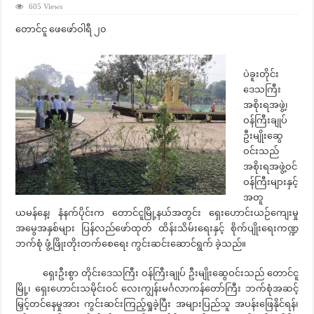
605 Views
တောင်ငူ ဖေဖော်ဝါရီ ၂၀
ပဲခူးတိုင်း
ဒေသကြီး
အစိုးရအဖွဲ့၊
ဝန်ကြီးချုပ်
ဦးမျိုးဆွေ
ဝင်းသည်
အစိုးရအဖွဲ့ဝင်
ဝန်ကြီးများနှင့်
အတူ
ယမန်နေ့၊ နံနက်ပိုင်းက တောင်ငူမြို့နယ်အတွင်း ရှေးဟောင်းယဉ်ကျေးမှု
အမွေအနှစ်များ ပြန်လည်ဖော်ထုတ် ထိန်းသိမ်းရေးနှင့် စိုက်ပျိုးရေးကဏ္ဍ
ဘက်စုံ ဖွံ့ဖြိုးတိုးတက်စေရေး ကွင်းဆင်းဆောင်ရွက် ခဲ့သည်။
ရှေးဦးစွာ တိုင်းဒေသကြီး ဝန်ကြီးချုပ် ဦးမျိုးဆွေဝင်းသည် တောင်ငူ
မြို့၊ ရှေးဟောင်းသမိုင်းဝင် လေးကျွန်းမင်္ဂလာကန်တော်ကြီး ဘက်စုံအဆင့်
မြှင့်တင်နေမှုအား ကွင်းဆင်းကြည့်ရှုခဲ့ပြီး အများပြည်သူ အပန်းဖြေနိုင်ရန်၊