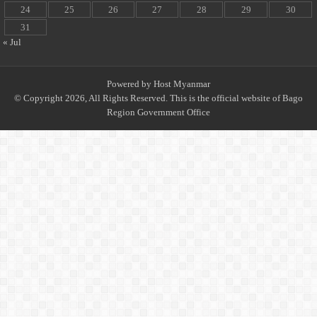
24
25
26
27
28
29
30
31
« Jul
Powered by
Host Myanmar
© Copyright 2026, All Rights Reserved. This is the official website of Bago
Region Government Office