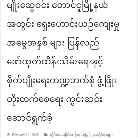
မျိုးဆွေဝင်း တောင်ငူမြို့နယ်
အတွင်း ရှေးဟောင်းယဉ်ကျေးမှု
အမွေအနှစ် များ ပြန်လည်
ဖော်ထုတ်ထိန်းသိမ်းရေးနှင့်
စိုက်ပျိုးရေးကဏ္ဍဘက်စုံ ဖွံ့ဖြိုး
တိုးတက်စေရေး ကွင်းဆင်း
ဆောင်ရွက်ခဲ့
February 20, 2025
တိုင်းဒေသကြီးအစိုးရအဖွဲ့နှင့် ဌာနဆိုင်ရာများ