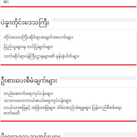
ပဲခူးတိုင်းဒေသကြီး
တိုင်းဒေသကြီးဆိုင်ရာအချက်အလက်များ
ပြည်သူများမှ တင်ပြချက်များ
သက်ဆိုင်ရာဝန်ကြီးဌာနများ၏ ဖုန်းနံပါတ်များ
ဦးစားပေးစီမံချက်များ
တည်ဆောက်ရေးလုပ်ငန်းများ
သဘာဝဘေးကယ်ဆယ်ရေးလုပ်ငန်းများ
လယ်ယာမြေနှင့် အခြားမြေများ သိမ်းဆည်းခံရမှုများ ပြန်လည်စီစစ်ရေး
ကော်မတီ