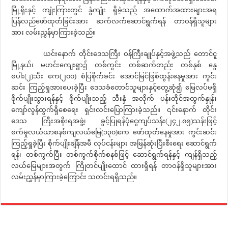
မြို့ရိုးနှင့် ကျုံးကြားတွင် နွံကျုံး ရှိခဲ့သည့် အထောက်အထားများအရ
ပြန်လည်ဖော်ထုတ်ခြင်းအား ဆက်လက်ဆောင်ရွက်ရန် တာဝန်ရှိသူများ
အား လမ်းညွှန်မှာကြားခဲ့သည်။
ယင်းနောက် တိုင်းဒေသကြီး ဝန်ကြီးချုပ်နှင့်အဖွဲ့သည် တောင်ငူ
မြို့နယ်၊ မဟင်းကျေးရွာ၌ တစ်ကွင်း တစ်ဆက်တည်း တစ်နှစ် နွေ
စပါး(၂)သီး ဧက(၂၀၀) စံပြစိုက်ခင်း အောင်မြင်ဖြစ်ထွန်းနေမှုအား ကွင်း
ဆင်း ကြည့်ရှုအားပေးခဲ့ပြီး ဒေသခံတောင်သူများနှင့်တွေ့ဆုံ၍ မြေလပ်မရှိ
စိုက်ပျိုးသွားရန်နှင့် စိုက်ပျိုးသည့် သီးနှံ အလိုက် ပန်းတိုင်အထွက်နှုန်း
ကျော်လွန်ထွက်ရှိစေရေး ရှင်းလင်းပြောကြားခဲ့သည်။ ၎င်းနောက် တိုင်း
ဒေသ ကြီးအစိုးရအဖွဲ့၊ ခွင့်ပြုရန်ပုံငွေကျပ်သန်း(၂၄၂.၈၅)သန်းဖြင့်
စက်မှုလယ်ယာစနစ်ကျလယ်မြေ(၁၃၀)ဧက ဖော်ထုတ်နေမှုအား ကွင်းဆင်း
ကြည့်ရှုခဲ့ပြီး စိုက်ပျိုးချိန်အမီ လုပ်ငန်းများ အမြန်ဆုံးပြီးစီးရေး ဆောင်ရွက်
ရန်၊ တစ်ကွက်ပြီး တစ်ကွက်စိုက်စနစ်ဖြင့် ဆောင်ရွက်ရန်နှင့် ကျန်ရှိသည့်
လယ်မြေများအတွက် ကြိုတင်ပျိုးထောင် ထားရှိရန် တာဝန်ရှိသူများအား
လမ်းညွှန်မှာကြားခဲ့ကြောင်း သတင်းရရှိသည်။