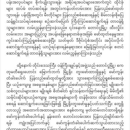
ပန်းအလှပင်များ စိုက်ပျိုးသွားရန်၊ အရိပ်ရအပင်များအောက်တွင် ထိုင်ခုံ
များ ထပ်မံ တပ်ဆင်ရန်၊ အတွင်းကန်ပတ်လမ်းအား ပြန်လည်ဖော်ထုတ်
သွားရန်၊ ပန်းခြံအတွင်း မီးတိုင်များ ပြန်လည်စစ်ဆေးရန်နှင့် စိမ်းလန်းစိုပြေ
သန့်ရှင်းသပ်ရပ်စေရေး စဉ်ဆက်မပြတ် ကြီးကြပ်ဆောင်ရွက်ရန် တာဝန်ရှိ
သူများအား လမ်းညွှန်မှာကြားခဲ့သည်။ ၎င်းနောက် တောင်ငူမြို့၊ ထီးလှိုင်း
လမ်းဘေး အများပြည်သူ အပန်းဖြေနေရာတစ်ခုအဖြစ် ဖော်ထုတ်နေမှုအား
ကွင်းဆင်းကြည့်ရှုစစ်ဆေးခဲ့ပြီး သတ်မှတ် ဒီဇိုင်းပုံစံအတိုင်း အပိုင်းလိုက်
ဆောင်ရွက်သွားရန်နှင့် ယာဉ်ရပ်နားရန်နေရာအား မြေဖို့ခြင်းလုပ်ငန်း စတင်
ဆောင်ရွက်ရန် တာဝန်ရှိသူများအား လမ်းညွှန်မှာကြားခဲ့သည်။
ထို့နောက် တိုင်းဒေသကြီး ဝန်ကြီးချုပ်နှင့်အဖွဲ့သည် တောင်ငူမြို့၊ ကေ
တုမတီရှေးဟောင်း မြောက်ဘက် မြို့ရိုး တူးဖော်ထားရှိမှုနှင့် မော်ကွန်း
တံခါးပေါက် ပြန်လည်ဖော်ထုတ်မှုတို့အား သွားရောက်ကြည့်ရှုစစ်ဆေးခဲ့
ပြီး ယဉ်ကျေးမှု အမွေအနှစ်များ ပြန်လည်ဖော်ထုတ်ခြင်းအားဖြင့် မျိုးဆက်
သစ်လူငယ်များအား မျိုးချစ် စိတ်ဓါတ် ရှင်သန်ထက်မြက်ရေးနှင့် မိမိတို့၏
သမိုင်းဆိုင်ရာယဉ်ကျေးမှု အမွေအနှစ်များကို တန်ဖိုးထား ထိန်းသိမ်းတတ်
စေရန် ဆောင်ရွက်ပေးရခြင်းဖြစ်၍ မြို့ရိုးတူးဖော်မှုနှင့်ပတ်သက်ပြီး တွေ့ရှိ
လာသည့် အထောက်အထားများအား စနစ်တကျ မှတ်တမ်းတင်ထားရှိရန်၊
မော်ကွန်းတံခါးပေါက်နှင့် နန်းတော် ဟောင်းလမ်းအား ပြန်လည်ချိတ်ဆက်
ရန်၊ ကျုံးအပြင်ဘက်နှင့် မော်ကွန်းတံခါးပေါက်ဆက်သွယ်ထားသည့်
တံတားဟောင်းနေရာအား ပြန်လည်ဖော်ထုတ်ရန်နှင့် ကေတုမတီရှေးဟောင်း