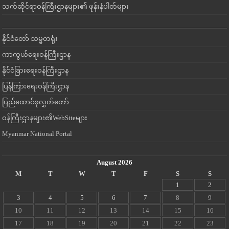
သက်ဆိုင်ရာဝန်ကြီးဌာနများ၏ ဖုန်းနံပါတ်များ
နိုင်ငံတော် သမ္မတရုံး
ကာကွယ်ရေးဝန်ကြီးဌာန
နိုင်ငံခြားရေးဝန်ကြီးဌာန
ပြန်ကြားရေးဝန်ကြီးဌာန
ပြည်ထောင်စုလွှတ်တော်
ဝန်ကြီးဌာနများ၏WebSiteများ
Myanmar National Portal
August 2026
M
T
W
T
F
S
S
1
2
3
4
5
6
7
8
9
10
11
12
13
14
15
16
17
18
19
20
21
22
23