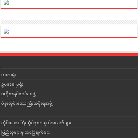
တရားရုံး
ဥပဒေချုပ်ရုံး
ဗဟိုစာရင်းအင်းအဖွဲ့
ပဲခူးတိုင်းဒေသကြီးအစိုးရအဖွဲ့
တိုင်းဒေသကြီးဆိုင်ရာအချက်အလက်များ
ပြည်သူများမှ တင်ပြချက်များ