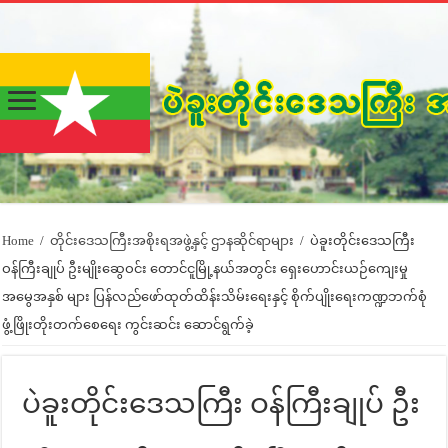
Home
/
တိုင်းဒေသကြီးအစိုးရအဖွဲ့နှင့် ဌာနဆိုင်ရာများ
/
ပဲခူးတိုင်းဒေသကြီး
ဝန်ကြီးချုပ် ဦးမျိုးဆွေဝင်း တောင်ငူမြို့နယ်အတွင်း ရှေးဟောင်းယဉ်ကျေးမှု
အမွေအနှစ် များ ပြန်လည်ဖော်ထုတ်ထိန်းသိမ်းရေးနှင့် စိုက်ပျိုးရေးကဏ္ဍဘက်စုံ
ဖွံ့ဖြိုးတိုးတက်စေရေး ကွင်းဆင်း ဆောင်ရွက်ခဲ့
ပဲခူးတိုင်းဒေသကြီး ဝန်ကြီးချုပ် ဦး