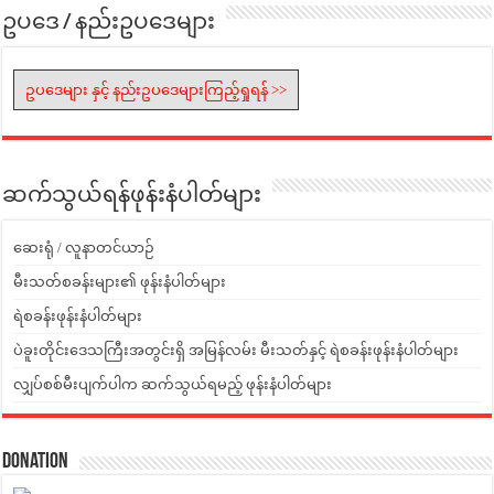
ဥပဒေ / နည်းဥပဒေများ
ဥပဒေများ နှင့် နည်းဥပဒေများကြည့်ရှုရန် >>
ဆက်သွယ်ရန်ဖုန်းနံပါတ်များ
ဆေးရုံ / လူနာတင်ယာဉ်
မီးသတ်စခန်းများ၏ ဖုန်းနံပါတ်များ
ရဲစခန်းဖုန်းနံပါတ်များ
ပဲခူးတိုင်းဒေသကြီးအတွင်းရှိ အမြန်လမ်း မီးသတ်နှင့် ရဲစခန်းဖုန်းနံပါတ်များ
လျှပ်စစ်မီးပျက်ပါက ဆက်သွယ်ရမည့် ဖုန်းနံပါတ်များ
Donation