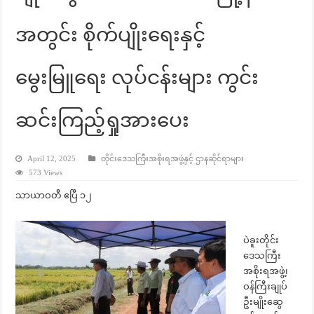
အတွင်း စိုက်ပျိုးရေးနှင့်
မွေးမြူရေး လုပ်ငန်းများ ကွင်း
ဆင်းကြည့်ရှုအားပေး
April 12, 2025
တိုင်းဒေသကြီးအစိုးရအဖွဲ့နှင့် ဌာနဆိုင်ရာများ
573 Views
သာယာဝတီ ဧပြီ ၁၂
ပဲခူးတိုင်း
ဒေသကြီး
အစိုးရအဖွဲ့၊
ဝန်ကြီးချုပ်
ဦးမျိုးဆွေ