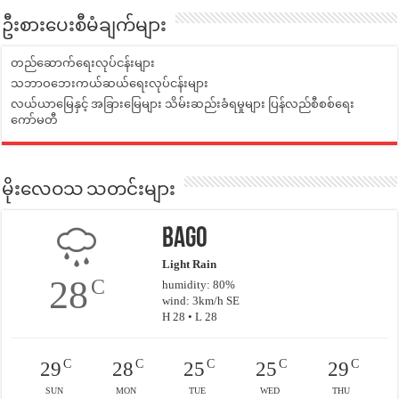
ဦးစားပေးစီမံချက်များ
တည်ဆောက်ရေးလုပ်ငန်းများ
သဘာဝဘေးကယ်ဆယ်ရေးလုပ်ငန်းများ
လယ်ယာမြေနှင့် အခြားမြေများ သိမ်းဆည်းခံရမှုများ ပြန်လည်စီစစ်ရေး
ကော်မတီ
မိုးလေဝသ သတင်းများ
Bago
Light Rain
28
C
humidity: 80%
wind: 3km/h SE
H 28 • L 28
C
C
C
C
C
29
28
25
25
29
SUN
MON
TUE
WED
THU