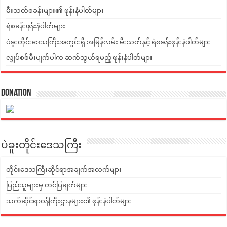
မီးသတ်စခန်းများ၏ ဖုန်းနံပါတ်များ
ရဲစခန်းဖုန်းနံပါတ်များ
ပဲခူးတိုင်းဒေသကြီးအတွင်းရှိ အမြန်လမ်း မီးသတ်နှင့် ရဲစခန်းဖုန်းနံပါတ်များ
လျှပ်စစ်မီးပျက်ပါက ဆက်သွယ်ရမည့် ဖုန်းနံပါတ်များ
Donation
ပဲခူးတိုင်းဒေသကြီး
တိုင်းဒေသကြီးဆိုင်ရာအချက်အလက်များ
ပြည်သူများမှ တင်ပြချက်များ
သက်ဆိုင်ရာဝန်ကြီးဌာနများ၏ ဖုန်းနံပါတ်များ