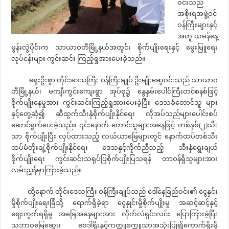
ဝင်းသည်
အစိုးရအဖွဲ့ဝင်
ဝန်ကြီးများနှင့်
အတူ ယမန်နေ့
မွန်းလွဲပိုင်းက သာယာဝတီမြို့နယ်အတွင်း စိုက်ပျိုးရေးနှင့် မွေးမြူရေး
လုပ်ငန်းများ ကွင်းဆင်း ကြည့်ရှုအားပေးခဲ့သည်။
ရှေးဦးစွာ တိုင်းဒေသကြီး ဝန်ကြီးချုပ် ဦးမျိုးဆွေဝင်းသည် သာယာဝ
တီမြို့နယ်၊ မကျီးကွင်းကျေးရွာ အုပ်စု၌ နွေနှမ်းပေါင်ကြီးတင်စနစ်ဖြင့်
စိုက်ပျိုးနေမှုအား ကွင်းဆင်းကြည့်ရှုအားပေးခဲ့ပြီး ဒေသခံတောင်သူ များ
နှင့်တွေ့ဆုံ၍ ဆီထွက်သီးနှံစိုက်ပျိုးနိုင်ရေး လိုအပ်သည်များပေါင်းစပ်
ဆောင်ရွက်ပေးခဲ့သည်။ ၎င်းနောက် တောင်သူများအနေဖြင့် တစ်နှစ်(၂)သီး
သာ စိုက်ပျိုးပြီး လှပ်ထားသည့် လယ်ယာမြေများတွင် နောက်ထပ်တစ်သီး
ထပ်မံတိုးချဲ့စိုက်ပျိုးနိုင်ရေး ဒေသနှင့်ကိုက်ညီသည့် သီးနှံရွေးချယ်
စိုက်ပျိုးရေး ကွင်းဆင်းသရုပ်ပြစိုက်ပျိုးပြသရန် တာဝန်ရှိသူများအား
လမ်းညွှန်မှာကြားခဲ့သည်။
ထို့နောက် တိုင်းဒေသကြီး ဝန်ကြီးချုပ်သည် ဒေါ်နေခြည်ဝင်း၏ ငွေနှင်း
မှိုစိုက်ပျိုးရေးခြံသို့ ရောက်ရှိခဲ့ရာ ငွေနှုင်းမှိုစိုက်ပျိုးမှု အဆင့်ဆင့်နှင့်
ဈေးကွက်ရရှိမှု အခြေအနေများအား လိုက်လံရှင်းလင်း ပြောကြားခဲ့ပြီး
သဘာဝမြေဆွေး၊ ဗေဒါရိုးနှင့်ကတ္ထူစက္ကူသာအသုံးပြု၍ကောက်ရိုးမှို