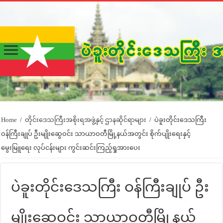
Home
/
တိုင်းဒေသကြီးအစိုးရအဖွဲ့နှင့် ဌာနဆိုင်ရာများ
/
ပဲခူးတိုင်းဒေသကြီး
ဝန်ကြီးချုပ် ဦးမျိုးဆွေဝင်း သာယာဝတီမြို့နယ်အတွင်း စိုက်ပျိုးရေးနှင့်
မွေးမြူရေး လုပ်ငန်းများ ကွင်းဆင်းကြည့်ရှုအားပေး
ပဲခူးတိုင်းဒေသကြီး ဝန်ကြီးချုပ် ဦး
မျိုးဆွေဝင်း သာယာဝတီမြို့နယ်