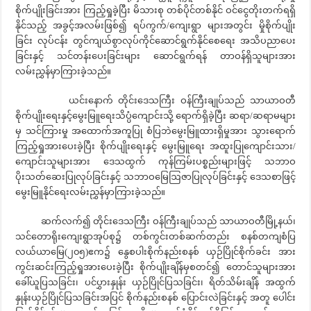
စိုက်ပျိုးခြင်းအား ကြည့်ရှုခဲ့ပြီး မိသားစု တစ်ပိုင်တစ်နိုင် ဝင်ငွေတိုးတက်ရရှိ
နိုင်သည့် အခွင့်အလမ်းဖြစ်၍ ရပ်ကွက်/ကျေးရွာ များအတွင်း မှိုစိုက်ပျိုး
ခြင်း လုပ်ငန်း တွင်ကျယ်စွာလုပ်ကိုင်ဆောင်ရွက်နိုင်စေရေး အသိပညာပေး
ခြင်းနှင့် သင်တန်းပေးခြင်းများ ဆောင်ရွက်ရန် တာဝန်ရှိသူများအား
လမ်းညွှန်မှာကြားခဲ့သည်။
ယင်းနောက် တိုင်းဒေသကြီး ဝန်ကြီးချုပ်သည် သာယာဝတီ
စိုက်ပျိုးရေးနှင့်မွေးမြူရေးသိပ္ပံကျောင်းသို့ ရောက်ရှိခဲ့ပြီး ဆရာ/ဆရာမများ
မှ သင်ကြားမှု အထောက်အကူပြု စံပြဘဲမွေးမြူထားရှိမှုအား သွားရောက်
ကြည့်ရှုအားပေးခဲ့ပြီး စိုက်ပျိုးရေးနှင့် မွေးမြူရေး အထူးပြုကျောင်းသား/
ကျောင်းသူများအား ဒေသထွက် ကုန်ကြမ်းပစ္စည်းများဖြင့် သဘာဝ
ပိုးသတ်ဆေးပြုလုပ်ခြင်းနှင့် သဘာဝမြေဩဇာပြုလုပ်ခြင်းနှင့် ဒေသစာဖြင့်
မွေးမြူနိုင်ရေးလမ်းညွှန်မှာကြားခဲ့သည်။
ဆက်လက်၍ တိုင်းဒေသကြီး ဝန်ကြီးချုပ်သည် သာယာဝတီမြို့နယ်၊
သင်တောရိုးကျေးရွာအုပ်စု၌ တစ်ကွင်းတစ်ဆက်တည်း စနစ်တကျစံပြ
လယ်ယာမြေ(၂၀၅)ဧက၌ နွေစပါးစိုက်နည်းစနစ် ယှဉ်ပြိုင်စိုက်ခင်း အား
ကွင်းဆင်းကြည့်ရှုအားပေးခဲ့ပြီး စိုက်ပျိုးချိန်မှစတင်၍ တောင်သူများအား
ခေါ်ယူပြသခြင်း၊ ပင်ပွှားနှုန်း ယှဉ်ပြိုင်ပြသခြင်း၊ ရိတ်သိမ်းချိန် အထွက်
နှုန်းယှဉ်ပြိုင်ပြသခြင်းအပြင် စိုက်နည်းစနစ် ပြောင်းလဲခြင်းနှင့် အတူ ပေါင်း