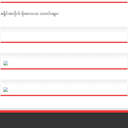
ခရိုင်အလိုက် မိုးလေဝသ သတင်းများ