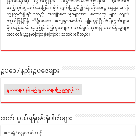
မြက်နှိမ်နင်းမှု လွယ်ကူခြင်း၊ ပိုးမွှားဒဏ်ခံနိုင်ရည်ရှိခြင်း၊ သွင်းအားစု
ထည့်သွင်းမှုသက်သာခြင်း၊ စိုက်ကွက်ပြည့်မီ၍ ပန်းတိုင်အထွက်နှုန်း ကျော်
လွန်ထွက်ရှိခြင်းစသည့် အကျိုးကျေးဇူးများအား တောင်သူ များ ကျယ်
ကျယ်ပြန့်ပြန့် သိရှိစေရေး ကျေးရွာအလိုက် မျိုးယှဉ်ပြိုင်စံပြကွက်များ၊
စိုက်နည်းစနစ် ယှဉ်ပြိုင် စံပြကွက်များ ဆောင်ရွက်သွားရန် တာဝန်ရှိသူများ
အား လမ်းညွှန်မှာကြားခဲ့ကြောင်း သတင်းရရှိသည်။
ဥပဒေ / နည်းဥပဒေများ
ဥပဒေများ နှင့် နည်းဥပဒေများကြည့်ရှုရန် >>
ဆက်သွယ်ရန်ဖုန်းနံပါတ်များ
ဆေးရုံ / လူနာတင်ယာဉ်