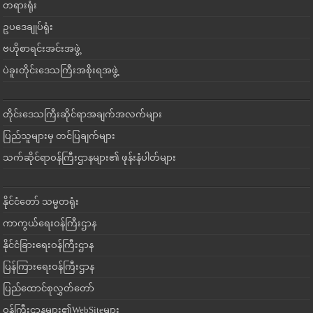
တရားရုံး
ဥပဒေချုပ်ရုံး
ဗဟိုစာရင်းအင်းအဖွဲ့
ပဲခူးတိုင်းဒေသကြီးအစိုးရအဖွဲ့
တိုင်းဒေသကြီးဆိုင်ရာအချက်အလက်များ
ပြည်သူများမှ တင်ပြချက်များ
သက်ဆိုင်ရာဝန်ကြီးဌာနများ၏ ဖုန်းနံပါတ်များ
နိုင်ငံတော် သမ္မတရုံး
ကာကွယ်ရေးဝန်ကြီးဌာန
နိုင်ငံခြားရေးဝန်ကြီးဌာန
ပြန်ကြားရေးဝန်ကြီးဌာန
ပြည်ထောင်စုလွှတ်တော်
ဝန်ကြီးဌာနများ၏WebSiteများ