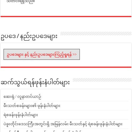
သတင်းရရှိသည်။
ဥပဒေ / နည်းဥပဒေများ
ဥပဒေများ နှင့် နည်းဥပဒေများကြည့်ရှုရန် >>
ဆက်သွယ်ရန်ဖုန်းနံပါတ်များ
ဆေးရုံ / လူနာတင်ယာဉ်
မီးသတ်စခန်းများ၏ ဖုန်းနံပါတ်များ
ရဲစခန်းဖုန်းနံပါတ်များ
ပဲခူးတိုင်းဒေသကြီးအတွင်းရှိ အမြန်လမ်း မီးသတ်နှင့် ရဲစခန်းဖုန်းနံပါတ်များ