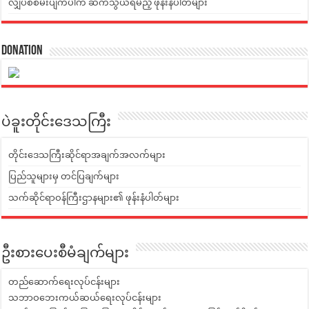
လျှပ်စစ်မီးပျက်ပါက ဆက်သွယ်ရမည့် ဖုန်းနံပါတ်များ
Donation
ပဲခူးတိုင်းဒေသကြီး
တိုင်းဒေသကြီးဆိုင်ရာအချက်အလက်များ
ပြည်သူများမှ တင်ပြချက်များ
သက်ဆိုင်ရာဝန်ကြီးဌာနများ၏ ဖုန်းနံပါတ်များ
ဦးစားပေးစီမံချက်များ
တည်ဆောက်ရေးလုပ်ငန်းများ
သဘာဝဘေးကယ်ဆယ်ရေးလုပ်ငန်းများ