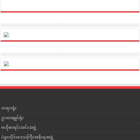
တရားရုံး
ဥပဒေချုပ်ရုံး
ဗဟိုစာရင်းအင်းအဖွဲ့
ပဲခူးတိုင်းဒေသကြီးအစိုးရအဖွဲ့