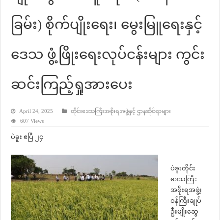
ခြမ်း) စိုက်ပျိုးရေး၊ မွေးမြူရေးနှင့်
ဒေသ ဖွံ့ဖြိုးရေးလုပ်ငန်းများ ကွင်း
ဆင်းကြည့်ရှုအားပေး
April 24, 2025
တိုင်းဒေသကြီးအစိုးရအဖွဲ့နှင့် ဌာနဆိုင်ရာများ
607 Views
ပဲခူး ဧပြီ ၂၄
ပဲခူးတိုင်း
ဒေသကြီး
အစိုးရအဖွဲ့၊
ဝန်ကြီးချုပ်
ဦးမျိုးဆွေ