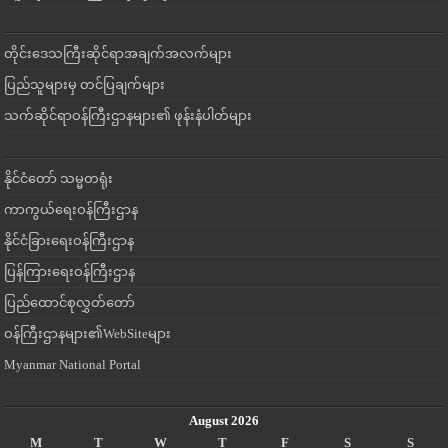
တိုင်းဒေသကြီးဆိုင်ရာအချက်အလက်များ
ပြည်သူများမှ တင်ပြချက်များ
သက်ဆိုင်ရာဝန်ကြီးဌာနများ၏ ဖုန်းနံပါတ်များ
နိုင်ငံတော် သမ္မတရုံး
ကာကွယ်ရေးဝန်ကြီးဌာန
နိုင်ငံခြားရေးဝန်ကြီးဌာန
ပြန်ကြားရေးဝန်ကြီးဌာန
ပြည်ထောင်စုလွှတ်တော်
ဝန်ကြီးဌာနများ၏WebSiteများ
Myanmar National Portal
August 2026
M
T
W
T
F
S
S