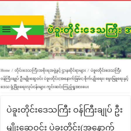
Home
/
တိုင်းဒေသကြီးအစိုးရအဖွဲ့နှင့် ဌာနဆိုင်ရာများ
/
ပဲခူးတိုင်းဒေသကြီး
ဝန်ကြီးချုပ် ဦးမျိုးဆွေဝင်း ပဲခူးတိုင်း(အနောက်ခြမ်း) စိုက်ပျိုးရေး၊ မွေးမြူရေးနှင့်
ဒေသ ဖွံ့ဖြိုးရေးလုပ်ငန်းများ ကွင်းဆင်းကြည့်ရှုအားပေး
ပဲခူးတိုင်းဒေသကြီး ဝန်ကြီးချုပ် ဦး
မျိုးဆွေဝင်း ပဲခူးတိုင်း(အနောက်