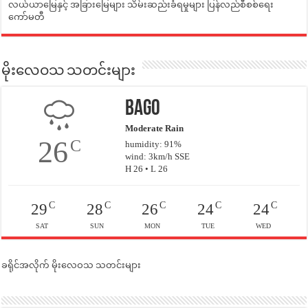
လယ်ယာမြေနှင့် အခြားမြေများ သိမ်းဆည်းခံရမှုများ ပြန်လည်စီစစ်ရေး
ကော်မတီ
မိုးလေဝသ သတင်းများ
Bago
Moderate Rain
26
C
humidity: 91%
wind: 3km/h SSE
H 26 • L 26
C
C
C
C
C
29
28
26
24
24
SAT
SUN
MON
TUE
WED
ခရိုင်အလိုက် မိုးလေဝသ သတင်းများ