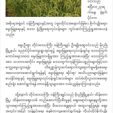
ဝင်းသည်
ဧပြီလ(၂၃)ရ
က်နေ့၊ နံနက်
ပိုင်းက
အစိုးရအဖွဲ့ဝင် ဝန်ကြီးများနှင့်အတူ ပဲခူးတိုင်း(အနောက်ခြမ်း) စိုက်ပျိုးရေး၊
မွေးမြူရေးနှင့် ဒေသ ဖွံ့ဖြိုးရေးလုပ်ငန်းများ ကွင်းဆင်းကြည့်ရှုအားပေးခဲ့
သည်။
ရှေးဦးစွာ တိုင်းဒေသကြီး ဝန်ကြီးချုပ် ဦးမျိုးဆွေဝင်းသည် မိုးညို
မြို့နယ်၊ ညောင်ပိုင်းကျေးရွာအုပ်စု၌ မွေးမြူရေးလုပ်ငန်းရှင်မှ ဒေသကြက်
ကောင်ရေ(၁၀၀၀) မွေးမြူထားရှိမှုအား ကြည့်ရှုအားပေးခဲ့ပြီး ဒေသကြက်
အား သဘာဝအတိုင်း မွေးမြူရန်၊ ဒေသထွက်ကုန်ကြမ်းပစ္စည်းများဖြင့်သာ
ကျွေးမွေးသွားရန်၊ တိရစ္ဆာန်ကူးစက်ရောဂါကျရောက်မှုမရှိစေရေး
အလေးထားဆောင်ရွက်ရန်နှင့် မွေးမြူရေး ဆိုင်ရာ အသိပညာများဖြန့်ဝေ
ပေးနိုင်ရေးနှင့် မွေးမြူရေးလုပ်ငန်းရှင်အသစ်များ ထပ်မံတိုးပွာလာစေရေး
စည်းရုံး ဆောင်ရွက်ရန် တာဝန်ရှိသူများအား လမ်းညွှန်မှာကြားခဲ့သည်။
ထို့နောက် တိုင်းဒေသကြီး ဝန်ကြီးချုပ်သည် မိုးညိုမြို့နယ်၊ ထိန်တော
မြို့၊ ထိန်တောဈေးသစ် တည်ဆောက်ပြီးစီးမှုနှင့် ဈေးရောင်းချနေမှုတို့အား
သွားရောက်ကြည့်ရှုအားပေးခဲ့ပြီး မီးဘေးအန္တရာယ် အထူးဂရုပြုရန်၊ ဈေး
အတွင်း/အပြင် သန့်ရှင်းရေး စနစ်တကျဆောင်ရွက်ရန်၊ ကိုယ်တိုင်စိုက်ပျိုး