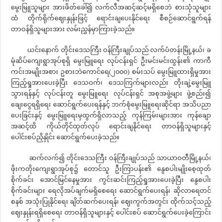
မွေးမြူသူများ အားဖိတ်ခေါ်၍ လက်လီအဆင့်ဆင့်မရှိစေဘဲ စားသုံသူများ
ထံ တိုက်ရိုက်ဈေးနှုန်းဖြင့် ရောင်းချပေးနိုင်ရေး စီစဉ်ဆောင်ရွက်ရန်
တာဝန်ရှိသူများအား လမ်းညွှန်မှာကြားခဲ့သည်။
ယင်းနောက် တိုင်းဒေသကြီး ဝန်ကြီးချုပ်သည် လက်ပံတန်းမြို့နယ်၊ ခ
မုံဆိပ်ကျေးရွာအုပ်စုရှိ မွေးမြူရေး လုပ်ငန်းရှင် ဦးမင်းမင်းထွန်း၏ ကာကီ
ကင်းအမျိုးအစား ဥစားဘဲကောင်ရေ(၂၀၀၀) စမ်းသပ် မွေးမြူထားရှိမှုအား
ကြည့်ရှုအားပေးခဲ့ပြီး ဒေသဝက်၊ ဒေသကြက်များလည်း တိုးချဲ့မွေးမြူ
သွားရန်နှင့် လုပ်ငန်းတူ မွေးမြူရေး လုပ်ငန်းရှင် အစုအဖွဲ့များ ဖွဲ့စည်း၍
ချေးငွေရရှိရေး ဆောင်ရွက်ပေးရန်နှင့် ဘက်စုံမွေးမြူရေးဆိုင်ရာ အသိပညာ
ပေးခြင်းနှင့် မွေးမြူရေးမှထွက်ရှိလာသည့် ကုန်ကြမ်းများအား ကုန်ချော
အဆင့်ထိ ကိုယ်တိုင်ထုတ်လုပ် ရောင်းချနိုင်ရေး တာဝန်ရှိသူများနှင့်
ပေါင်းစပ်ညှိနှိုင်း ဆောင်ရွက်ပေးခဲ့သည်။
ဆက်လက်၍ တိုင်းဒေသကြီး ဝန်ကြီးချုပ်သည် သာယာဝတီမြို့နယ်၊
ဖိုးကတိုးကျေးရွာအုပ်စု၌ တောင်သူ ဦးကြာပန်း၏ နွေစပါးမျိုးစေ့ထုတ်
စိုက်ခင်း အောင်မြင်နေမှုအား ကွင်းဆင်းကြည့်ရှုအားပေးခဲ့ပြီး နွေစပါး
စိုက်ခင်းများ ရေလိုအပ်ချက်မရှိစေရေး ဆောင်ရွက်ပေးရန်၊ ဆိုလာရေတင်
စနစ် အသုံးပြုနိုင်ရေး ချိတ်ဆက်ပေးရန်၊ ဈေးကွက်အတွင်း ထိုက်သင့်သည့်
ဈေးနှုန်းရရှိစေရေး တာဝန်ရှိသူများနှင့် ပေါင်းစပ် ဆောင်ရွက်ပေးခဲ့ကြောင်း