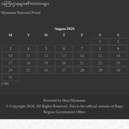
ဝန်ကြီးဌာနများ၏WebSiteများ
Myanmar National Portal
August 2026
M
T
W
T
F
S
S
1
2
3
4
5
6
7
8
9
10
11
12
13
14
15
16
17
18
19
20
21
22
23
24
25
26
27
28
29
30
31
« Jul
Powered by
Host Myanmar
© Copyright 2026, All Rights Reserved. This is the official website of Bago
Region Government Office