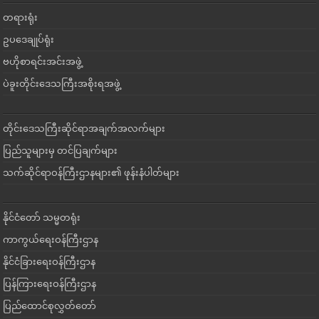
တရားရုံး
ဥပဒေချုပ်ရုံး
ဗဟိုစာရင်းအင်းအဖွဲ့
ပဲခူးတိုင်းဒေသကြီးအစိုးရအဖွဲ့
တိုင်းဒေသကြီးဆိုင်ရာအချက်အလက်များ
ပြည်သူများမှ တင်ပြချက်များ
သက်ဆိုင်ရာဝန်ကြီးဌာနများ၏ ဖုန်းနံပါတ်များ
နိုင်ငံတော် သမ္မတရုံး
ကာကွယ်ရေးဝန်ကြီးဌာန
နိုင်ငံခြားရေးဝန်ကြီးဌာန
ပြန်ကြားရေးဝန်ကြီးဌာန
ပြည်ထောင်စုလွှတ်တော်