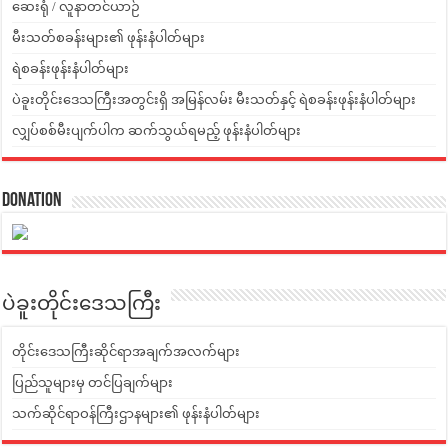
ဆေးရုံ / လူနာတင်ယာဉ်
မီးသတ်စခန်းများ၏ ဖုန်းနံပါတ်များ
ရဲစခန်းဖုန်းနံပါတ်များ
ပဲခူးတိုင်းဒေသကြီးအတွင်းရှိ အမြန်လမ်း မီးသတ်နှင့် ရဲစခန်းဖုန်းနံပါတ်များ
လျှပ်စစ်မီးပျက်ပါက ဆက်သွယ်ရမည့် ဖုန်းနံပါတ်များ
Donation
ပဲခူးတိုင်းဒေသကြီး
တိုင်းဒေသကြီးဆိုင်ရာအချက်အလက်များ
ပြည်သူများမှ တင်ပြချက်များ
သက်ဆိုင်ရာဝန်ကြီးဌာနများ၏ ဖုန်းနံပါတ်များ