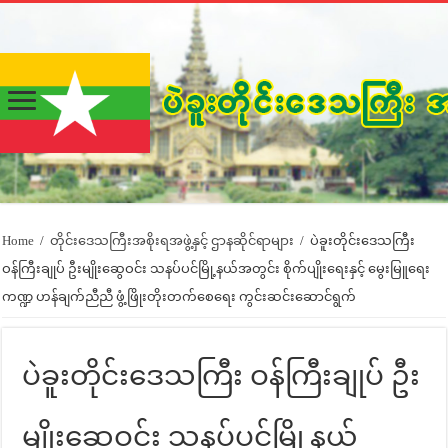
Home
/
တိုင်းဒေသကြီးအစိုးရအဖွဲ့နှင့် ဌာနဆိုင်ရာများ
/
ပဲခူးတိုင်းဒေသကြီး
ဝန်ကြီးချုပ် ဦးမျိုးဆွေဝင်း သနပ်ပင်မြို့နယ်အတွင်း စိုက်ပျိုးရေးနှင့် မွေးမြူရေး
ကဏ္ဍ ဟန်ချက်ညီညီ ဖွံ့ဖြိုးတိုးတက်စေရေး ကွင်းဆင်းဆောင်ရွက်
ပဲခူးတိုင်းဒေသကြီး ဝန်ကြီးချုပ် ဦး
မျိုးဆွေဝင်း သနပ်ပင်မြို့နယ်