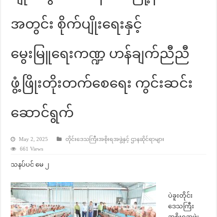
အတွင်း စိုက်ပျိုးရေးနှင့်
မွေးမြူရေးကဏ္ဍ ဟန်ချက်ညီညီ
ဖွံ့ဖြိုးတိုးတက်စေရေး ကွင်းဆင်း
ဆောင်ရွက်
May 2, 2025
တိုင်းဒေသကြီးအစိုးရအဖွဲ့နှင့် ဌာနဆိုင်ရာများ
661 Views
သနပ်ပင် မေ ၂
ပဲခူးတိုင်း
ဒေသကြီး
အစိုးရအဖွဲ့၊