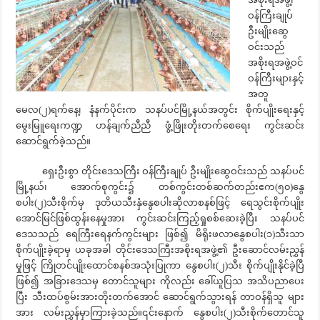
ဝန်ကြီးချုပ်
ဦးမျိုးဆွေ
ဝင်းသည်
အစိုးရအဖွဲ့ဝင်
ဝန်ကြီးများနှင့်
အတူ
မေလ(၂)ရက်နေ့၊ နံနက်ပိုင်းက သနပ်ပင်မြို့နယ်အတွင်း စိုက်ပျိုးရေးနှင့်
မွေးမြူရေးကဏ္ဍ ဟန်ချက်ညီညီ ဖွံ့ဖြိုးတိုးတက်စေရေး ကွင်းဆင်း
ဆောင်ရွက်ခဲ့သည်။
ရှေးဦးစွာ တိုင်းဒေသကြီး ဝန်ကြီးချုပ် ဦးမျိုးဆွေဝင်းသည် သနပ်ပင်
မြို့နယ်၊ အောက်စုကွင်း၌ တစ်ကွင်းတစ်ဆက်တည်းဧက(၅၀)နွေ
စပါး(၂)သီးစိုက်မှ ဒုတိယသီးနှံနွေစပါးဆိုလာစနစ်ဖြင့် ရေသွင်းစိုက်ပျိုး
အောင်မြင်ဖြစ်ထွန်းနေမှုအား ကွင်းဆင်းကြည့်ရှုစစ်ဆေးခဲ့ပြီး သနပ်ပင်
ဒေသသည် ရေကြီးရေနက်ကွင်းများ ဖြစ်၍ မိရိုးဖလာနွေစပါး(၁)သီးသာ
စိုက်ပျိုးခဲ့ရာမှ ယခုအခါ တိုင်းဒေသကြီးအစိုးရအဖွဲ့၏ ဦးဆောင်လမ်းညွှန်
မှုဖြင့် ကြိုတင်ပျိုးထောင်စနစ်အသုံးပြုကာ နွေစပါး(၂)သီး စိုက်ပျိုးနိုင်ခဲ့ပြီ
ဖြစ်၍ အခြားဒေသမှ တောင်သူများ ကိုလည်း ခေါ်ယူပြသ အသိပညာပေး
ပြီး သီးထပ်စွမ်းအားတိုးတက်အောင် ဆောင်ရွက်သွားရန် တာဝန်ရှိသူ များ
အား လမ်းညွှန်မှာကြားခဲ့သည်။၎င်းနောက် နွေစပါး(၂)သီးစိုက်တောင်သူ