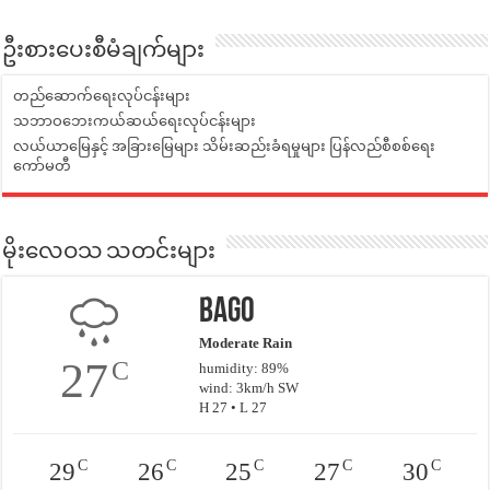
ဦးစားပေးစီမံချက်များ
တည်ဆောက်ရေးလုပ်ငန်းများ
သဘာဝဘေးကယ်ဆယ်ရေးလုပ်ငန်းများ
လယ်ယာမြေနှင့် အခြားမြေများ သိမ်းဆည်းခံရမှုများ ပြန်လည်စီစစ်ရေး
ကော်မတီ
မိုးလေဝသ သတင်းများ
Bago
Moderate Rain
27
C
humidity: 89%
wind: 3km/h SW
H 27 • L 27
C
C
C
C
C
29
26
25
27
30