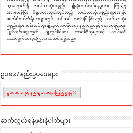
သွားရောက်၍ လယ်ယာသုံးပစ္စည်း မျိုးစုံထုတ်လုပ်နေမှုအား ကြည့်ရှု
အားပေးခဲ့ပြီး မိရိုးဖလာထုတ်လုပ်သည့် လယ်ယာသုံးပစ္စည်းများအပြင်
ခေတ်မီစက်ကိရိယာများတွင် တပ်ဆင် အသုံးပြုနိုင်သည့် လယ်ယာသုံး
ပစ္စည်းများ ဆန်းသစ်တိုးချဲ့ထုတ်လုပ်နိုင်ရေး နည်းပညာနှင့် ချေးငွေရရှိရေး၊
ပြည်တွင်းဈေးကွက် ချဲ့ထွင်နိုင်ရေး တာဝန်ရှိသူများနှင့် ပေါင်းစပ်
ဆောင်ရွက်ပေးခဲ့ကြောင်း သတင်းရရှိသည်။
ဥပဒေ / နည်းဥပဒေများ
ဥပဒေများ နှင့် နည်းဥပဒေများကြည့်ရှုရန် >>
ဆက်သွယ်ရန်ဖုန်းနံပါတ်များ