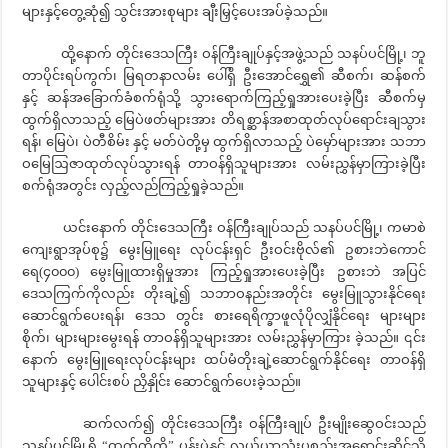
များနှင့်တွေ့ဆုံ၍ သွင်းအားစုများ ချီးမြှင့်ပေးအပ်ခဲ့သည်။
ထို့နောက် တိုင်းဒေသကြီး ဝန်ကြီးချုပ်နှင့်အဖွဲ့သည် သနပ်ပင်မြို့၊ ဘူ
တာပိုင်းရပ်ကွက်၊ မြရတနာလမ်း ပေါ်ရှိ ဦးအောင်ရွှေ၏ ဆီစက်၊ ဆန်စက်
နှင့် ဆန်အခြောက်ခံစက်ရုံသို့ သွားရောက်ကြည့်ရှုအားပေးခဲ့ပြီး ဆီစက်မှ
ထွက်ရှိလာသည့် မြေပဲဖတ်များအား တိရစ္ဆာန်အစာထုတ်လုပ်ရောင်းချသွား
ရန်၊ မြေပဲ၊ ပဲတီစိမ်း နှင့် မတ်ပဲတို့မှ ထွက်ရှိလာသည့် ပဲမှော်များအား သဘာ
ဝမြေဩဇာထုတ်လုပ်သွားရန် တာဝန်ရှိသူများအား လမ်းညွှန်မှာကြားခဲ့ပြီး
စက်ရုံအတွင်း လှည့်လည်ကြည့်ရှုခဲ့သည်။
ယင်းနောက် တိုင်းဒေသကြီး ဝန်ကြီးချုပ်သည် သနပ်ပင်မြို့၊ ကမာစဲ
ကျေးရွာအုပ်စု၌ မွေးမြူရေး လုပ်ငန်းရှင် ဦးဝင်းဗိုလ်၏ ဥစားဘဲကောင်
ရေ(၄၀၀၀) မွေးမြူထားရှိမှုအား ကြည့်ရှုအားပေးခဲ့ပြီး ဥစားဘဲ အပြင်
ဒေသကြက်ကိုလည်း တိုးချဲ့၍ သဘာဝနည်းအတိုင်း မွေးမြူသွားနိုင်ရေး
ဆောင်ရွက်ပေးရန်၊ ဒေသ တွင်း စားရေရိက္ခာဖူလုံပိုလျှံနိုင်ရေး များများ
စိုက်၊ များများမွေးရန် တာဝန်ရှိသူများအား လမ်းညွှန်မှာကြား ခဲ့သည်။ ၎င်း
နောက် မွေးမြူရေးလုပ်ငန်းများ ထပ်မံတိုးချဲ့ဆောင်ရွက်နိုင်ရေး တာဝန်ရှိ
သူများနှင့် ပေါင်းစပ် ညှိနှိုင်း ဆောင်ရွက်ပေးခဲ့သည်။
ဆက်လက်၍ တိုင်းဒေသကြီး ဝန်ကြီးချုပ် ဦးမျိုးဆွေဝင်းသည်
သနပ်ပင်မြို့ရှိ “ထက်ကိုကို” ပန်းပဲနှင့် လယ်ယာသုံးပစ္စည်းအရောင်းဆိုင်သို့