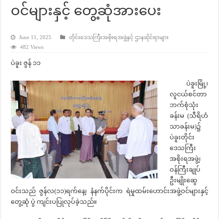
ဝင်များနှင့် တွေ့ဆုံအားပေး
June 11, 2025
တိုင်းဒေသကြီးအစိုးရအဖွဲ့နှင့် ဌာနဆိုင်ရာများ
482 Views
ပဲခူး ဇွန် ၁၁
ပဲခူးမြို့၊
လူငယ်စင်တာ
ဘက်စုံသုံး
ခန်းမ (သီရိဟံ
သာခန်းမ)၌
ပဲခူးတိုင်း
ဒေသကြီး
အစိုးရအဖွဲ့၊
ဝန်ကြီးချုပ်
ဦးမျိုးဆွေ
ဝင်းသည် ဇွန်လ(၁၁)ရက်နေ့၊ နံနက်ပိုင်းက ရဲမှုထမ်းဟောင်းအဖွဲ့ဝင်များနှင့်
တွေ့ဆုံ ပွဲ ကျင်းပပြုလုပ်ခဲ့သည်။