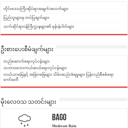
တိုင်းဒေသကြီးဆိုင်ရာအချက်အလက်များ
ပြည်သူများမှ တင်ပြချက်များ
သက်ဆိုင်ရာဝန်ကြီးဌာနများ၏ ဖုန်းနံပါတ်များ
ဦးစားပေးစီမံချက်များ
တည်ဆောက်ရေးလုပ်ငန်းများ
သဘာဝဘေးကယ်ဆယ်ရေးလုပ်ငန်းများ
လယ်ယာမြေနှင့် အခြားမြေများ သိမ်းဆည်းခံရမှုများ ပြန်လည်စီစစ်ရေး
ကော်မတီ
မိုးလေဝသ သတင်းများ
Bago
Moderate Rain