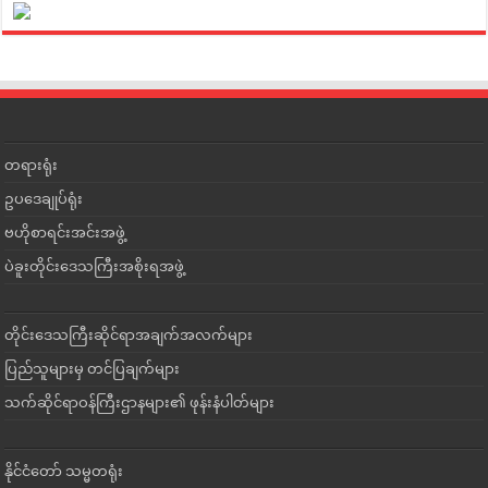
တရားရုံး
ဥပဒေချုပ်ရုံး
ဗဟိုစာရင်းအင်းအဖွဲ့
ပဲခူးတိုင်းဒေသကြီးအစိုးရအဖွဲ့
တိုင်းဒေသကြီးဆိုင်ရာအချက်အလက်များ
ပြည်သူများမှ တင်ပြချက်များ
သက်ဆိုင်ရာဝန်ကြီးဌာနများ၏ ဖုန်းနံပါတ်များ
နိုင်ငံတော် သမ္မတရုံး