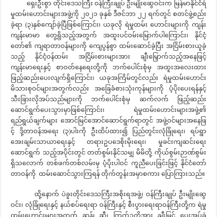
ရှေးဦးစွာ တိုင်းဒေသကြီး ဝန်ကြီးချုပ် ဦးမျိုးဆွေဝင်းက မြန်မာနိုင်ငံရဲ
မှုထမ်းဟောင်းများအဖွဲ့ကို ၂၀၂၁ ခုနှစ် ဒီဇင်ဘာ ၂၂ ရက်တွင် စတင်ဖွဲ့စည်း
ခဲ့ရာ (၃)နှစ်ကျော်ခဲ့ပြီဖြစ်ကြောင်း၊ ယခုလို ရဲမှုထမ်း ဟောင်းများကို ကျန်း
ကျန်းမာမာ တွေ့ရှိသည့်အတွက် အထူးပင်ဝမ်းမြောက်ပါကြောင်း၊ နိုင်ငံ့
တော်၏ ကျရာတာဝန်များကို ကျေပွန်စွာ ထမ်းဆောင်ခဲ့ပြီး အငြိမ်းစားယူခဲ့
သည့် နိုင်ငံ့ဝန်ထမ်း အငြိမ်းစားများအား ချီးမြှောက်သည့်အနေဖြင့်
ကျန်းမာရေးနှင့် စာဝတ်နေရေးတို့ကို ဘက်ပေါင်းစုံမှ အထူးအလေးထား
ဖြည့်ဆည်းပေးလျက်ရှိကြောင်း၊ ယခုအကြိမ်တွင်လည်း ရဲမှုထမ်းဟောင်း
မိသားစုဝင်များအတွက်လည်း အခြေခံစားသုံးကုန်များကို ပံ့ပိုးပေးရန်နှင့်
သီးခြားလိုအပ်သည်များကို ဘက်ပေါင်းစုံမှ ဆက်လက် ဖြည့်ဆည်း
ဆောင်ရွက်ပေးသွားမှာဖြစ်ကြောင်း၊ ရဲမှုထမ်းဟောင်းများအဖွဲ့၏
ရည်ရွယ်ချက်များ အောင်မြင်အောင်ဆောင်ရွက်ရာတွင် အဖွဲ့ဝင်များအနေဖြ
င့် ဒို့တာဝန်အရေး (၃)ပါးကို ဦးထိပ်ထား၍ ပြည်တွင်းလုံခြုံရေး၊ ရပ်ရွာ
အေးချမ်းသာယာရေးနှင့် တရားဥပဒေစိုးမိုးရေး၊ မှုခင်းကျဆင်းရေး
ဆောင်ရွက် သည့်အပိုင်းတွင် တတ်စွမ်းနိုင်သမျှ မိမိတို့ ကိုယ်စွမ်းဉာဏ်စွမ်း
ရှိသလောက် တစ်ဖက်တစ်လမ်းမှ ပံ့ပိုးပါဝင် ကူညီပေးခြင်းဖြင့် နိုင်ငံတော်
တာဝန်ကို ထမ်းဆောင်သွားကြရန် တိုက်တွန်းအမှာစကား ပြောကြားသည်။
ထို့နောက် ပဲခူးတိုင်းဒေသကြီးအစိုးရအဖွဲ့၊ ဝန်ကြီးချုပ် ဦးမျိုးဆွေ
ဝင်း၊ လုံခြုံရေးနှင့် နယ်စပ်ရေးရာ ဝန်ကြီးနှင့် စီးပွားရေးရာဝန်ကြီးတို့က ရဲမှု
ထမ်းဟောင်းများအတွက် ဆန်၊ ဆီ၊ ကြက်ဥတို့အား ချီးမြှင့် ပေးအပ်ခဲ့