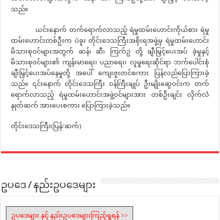
သည်။
ယင်းနောက် တက်ရောက်လာသည့် ရဲမှုထမ်းဟောင်းကိုယ်စား ရဲမှု
ထမ်းဟောင်းတစ်ဦးက ပဲခူး တိုင်းဒေသကြီးအစိုးရအဖွဲ့မှ ရဲမှုထမ်းဟောင်း
မိသားစုဝင်များအတွက် ဆန်၊ ဆီ၊ ကြက်ဥ တို့ ချီးမြှင့်ပေးအပ် ခဲ့မှုနှင့်
မိသားစုဝင်များ၏ ကျန်းမာရေး၊ ပညာရေး၊ လူမှုရေးဆိုင်ရာ ဘက်ပေါင်းစုံ
ချီးမြှင့်ပေးအပ်နေမှုတို့ အပေါ် ကျေးဇူးတင်စကား ပြန်လည်ပြောကြားခဲ့
သည်။ ၎င်းနောက် တိုင်းဒေသကြီး ဝန်ကြီးချုပ် ဦးမျိုးဆွေဝင်းက တက်
ရောက်လာသည့် ရဲမှုထမ်းဟောင်းအဖွဲ့ဝင်များအား တစ်ဦးချင်း လိုက်လံ
နှုတ်ဆက် အားပေးစကား ပြောကြားခဲ့သည်။
တိုင်းဒေသကြီး(ပြန်/ဆက်)
ဥပဒေ / နည်းဥပဒေများ
ဥပဒေများ နှင့် နည်းဥပဒေများကြည့်ရှုရန် >>