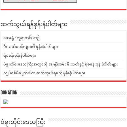
ဆက်သွယ်ရန်ဖုန်းနံပါတ်များ
ဆေးရုံ / လူနာတင်ယာဉ်
မီးသတ်စခန်းများ၏ ဖုန်းနံပါတ်များ
ရဲစခန်းဖုန်းနံပါတ်များ
ပဲခူးတိုင်းဒေသကြီးအတွင်းရှိ အမြန်လမ်း မီးသတ်နှင့် ရဲစခန်းဖုန်းနံပါတ်များ
လျှပ်စစ်မီးပျက်ပါက ဆက်သွယ်ရမည့် ဖုန်းနံပါတ်များ
Donation
ပဲခူးတိုင်းဒေသကြီး