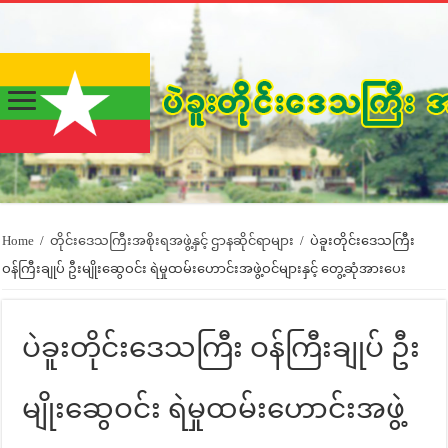
Home
/
တိုင်းဒေသကြီးအစိုးရအဖွဲ့နှင့် ဌာနဆိုင်ရာများ
/
ပဲခူးတိုင်းဒေသကြီး
ဝန်ကြီးချုပ် ဦးမျိုးဆွေဝင်း ရဲမှုထမ်းဟောင်းအဖွဲ့ဝင်များနှင့် တွေ့ဆုံအားပေး
ပဲခူးတိုင်းဒေသကြီး ဝန်ကြီးချုပ် ဦး
မျိုးဆွေဝင်း ရဲမှုထမ်းဟောင်းအဖွဲ့