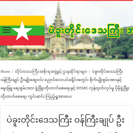
Home
/
တိုင်းဒေသကြီးအစိုးရအဖွဲ့နှင့် ဌာနဆိုင်ရာများ
/
ပဲခူးတိုင်းဒေသကြီး
ဝန်ကြီးချုပ် ဦးမျိုးဆွေဝင်း ညောင်လေးပင်ခရိုင်အတွင်း စိုက်ပျိုးစွမ်းအားနှင့်
မွေးမြူ ရေးစွမ်းအား ဖွံ့ဖြိုးတိုးတက်စေရေးနှင့် MSME ကုန်ထုတ်လုပ်မှု ပိုမိုဖွံ့ဖြိုး
တိုးတက်စေရေး ကွင်းဆင်း ကြည့်ရှုအားပေး
ပဲခူးတိုင်းဒေသကြီး ဝန်ကြီးချုပ် ဦး