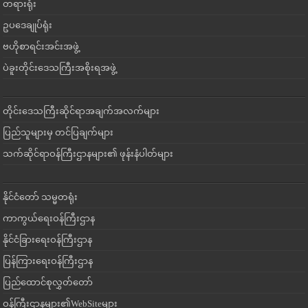
တရားရုံး
ဥပဒေချုပ်ရုံး
ဗဟိုစာရင်းအင်းအဖွဲ့
ပဲခူးတိုင်းဒေသကြီးအစိုးရအဖွဲ့
တိုင်းဒေသကြီးဆိုင်ရာအချက်အလက်များ
ပြည်သူများမှ တင်ပြချက်များ
သက်ဆိုင်ရာဝန်ကြီးဌာနများ၏ ဖုန်းနံပါတ်များ
နိုင်ငံတော် သမ္မတရုံး
ကာကွယ်ရေးဝန်ကြီးဌာန
နိုင်ငံခြားရေးဝန်ကြီးဌာန
ပြန်ကြားရေးဝန်ကြီးဌာန
ပြည်ထောင်စုလွှတ်တော်
ဝန်ကြီးဌာနများ၏WebSiteများ