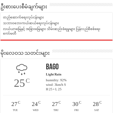
ဦးစားပေးစီမံချက်များ
တည်ဆောက်ရေးလုပ်ငန်းများ
သဘာဝဘေးကယ်ဆယ်ရေးလုပ်ငန်းများ
လယ်ယာမြေနှင့် အခြားမြေများ သိမ်းဆည်းခံရမှုများ ပြန်လည်စီစစ်ရေး
ကော်မတီ
မိုးလေဝသ သတင်းများ
Bago
Light Rain
25
C
humidity: 92%
wind: 3km/h S
H 25 • L 25
C
C
C
C
C
27
24
27
30
28
TUE
WED
THU
FRI
SAT