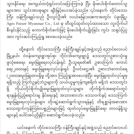
သွားနိုင်ရေး အကျယ်တဝံ့ရှင်းလင်းပြောကြားခဲ့ ပြီး မိုးစပါးစိုက်တောင်သူ
များအား သွင်းအားစုများ ချီးမြှင့်ပေးအပ်ခဲ့သည်။ ၎င်းနောက် တိုင်းဒေသ
ကြီး ဝန်ကြီးချုပ်သည် ဦးလွင်ဦး၏ လယ်မြေ(၁၀)ဧကအတွင်း ပဲခူးမြို့၊
Agro Future Myanmar Co., Ltd မှ တီထွင်ထုတ်လုပ်ထားသော လူလိုက်ပါ
စီးနင်းနိုင်သည့် ကောက်စိုက်စက်ဖြင့် မိုးစပါးစိုက်ပျိုးခြင်း ကွင်း သရုပ်ပြပွဲ
အား ကွင်းဆင်းကြည့်ရှု အားပေးခဲ့သည်။
ထို့နောက် တိုင်းဒေသကြီး ဝန်ကြီးချုပ်နှင့်အဖွဲ့သည် ညောင်လေးပင်
မြို့နယ်၊ ဝဲဝန်းကျေးရွာအုပ်စု၊ ဘိုင်းဒါးကျေးရွာ၌ ဒေသတွင်းဥစားသုံးမှု
ဖူလုံစေရေး မွေးမြူရေးလုပ်ငန်းရှင် ဦးသူရဇော်၏ ဥစားကြက် ကောင်
ရေ(၂၀၀၀)နှင့် မွေးမြူရေးလုပ်ငန်းရှင် ဦးဝင်းဌေး၏ ဥစားဘဲကောင်ရေ
(၂၀၀၀)မွေးမြူထားရှိမှု တို့အား ကြည့်ရှုအားပေးခဲ့ပြီး မွေးမြူထုတ်လုပ်မှုမှ
ရရှိသည့် ကြက်ဥနှင့်ဘဲဥများကို သယ်ယူမှုကုန်ကျစရိတ် မရှိဘဲ ဒေသတွင်း
ရှိ ကိုယ်တိုင်စိုက်ပျိုးမွေးမြူထုတ်လုပ်သူများ တိုက်ရိုက်အရောင်းတွင်
ရာနှုန်းပြည့်ရောင်းချ နိုင်ရေးနှင့် အသားစားဘဲ၊ ဒေသဝက်နှင့် ဒေသကြက်
မွေးမြူရေးလုပ်ငန်းများ တိုးချဲ့ဆောင်ရွက်သွားရန်နှင့် တိရစ္ဆာန်အစာအား
ဒေသထွက်ကုန်ကြမ်းပစ္စည်းများဖြင့် ထုတ်လုပ်မွေးမြူနိုင်ရေး တာဝန်ရှိသူ
များနှင့် ပေါင်းစပ်ညှိနှိုင်း ဆောင်ရွက်ပေးခဲ့သည်။
ယင်းနောက် တိုင်းဒေသကြီး ဝန်ကြီးချုပ်နှင့်အဖွဲ့သည် ညောင်လေးပင်