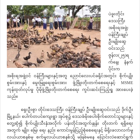
ပဲခူးတိုင်း
ဒေသကြီး
အစိုးရအဖွဲ့၊
ဝန်ကြီးချုပ်
ဦးမျိုးဆွေ
ဝင်းသည်
ဇွန်လ(၂၅)ရ
က်နေ့၊ နံနက်
ပိုင်းက
အစိုးရအဖွဲ့ဝင် ဝန်ကြီးများနှင့်အတူ ညောင်လေးပင်ခရိုင်အတွင်း စိုက်ပျိုး
စွမ်းအားနှင့် မွေးမြူရေးစွမ်းအား ဖွံ့ဖြိုးတိုးတက်စေရေးနှင့် MSME
ကုန်ထုတ်လုပ်မှု ပိုမိုဖွံ့ဖြိုးတိုးတက်စေရေး ကွင်းဆင်းကြည့်ရှု အားပေးခဲ့
သည်။
ရှေးဦးစွာ တိုင်းဒေသကြီး ဝန်ကြီးချုပ် ဦးမျိုးဆွေဝင်းသည် ဒိုက်ဦး
မြို့နယ်၊ ပေါက်တပင်ကျေးရွာ အုပ်စု၌ ဒေသခံမိုးစပါးစိုက်တောင်သူများနှင့်
တွေ့ဆုံ၍ စိုက်ပျိုးသီးနှံအလိုက် ပန်းတိုင်အထွက်နှုန်း တိုးတက် ရရှိရေး
အတွက် မျိုး၊ မြေ၊ ရေ၊ နည်း ကောင်းမွန်ပြည့်စုံစေရေးနှင့် မိရိုးဖလာလက်မှု
လယ်ယာစနစ်မှ စက်မှုလယ်ယာစနစ်သို့ မဖြစ်မနေ ပြောင်းလဲဆောင်ရွက်