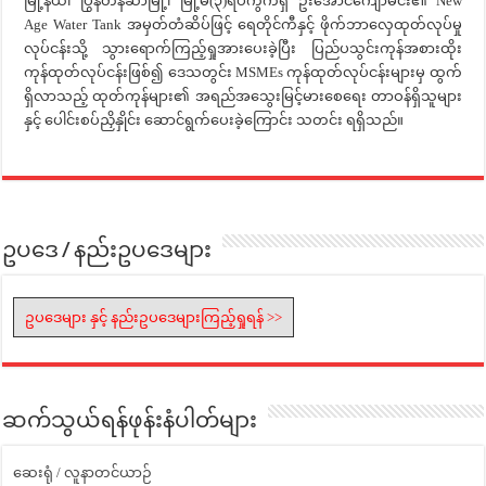
မြို့နယ်၊ ပြွန်တန်ဆာမြို့၊ မြို့မ(၃)ရပ်ကွက်ရှိ ဦးအောင်ကျော်မင်း၏ New
Age Water Tank အမှတ်တံဆိပ်ဖြင့် ရေတိုင်ကီနှင့် ဖိုက်ဘာလှေထုတ်လုပ်မှု
လုပ်ငန်းသို့ သွားရောက်ကြည့်ရှုအားပေးခဲ့ပြီး ပြည်ပသွင်းကုန်အစားထိုး
ကုန်ထုတ်လုပ်ငန်းဖြစ်၍ ဒေသတွင်း MSMEs ကုန်ထုတ်လုပ်ငန်းများမှ ထွက်
ရှိလာသည့် ထုတ်ကုန်များ၏ အရည်အသွေးမြင့်မားစေရေး တာဝန်ရှိသူများ
နှင့် ပေါင်းစပ်ညှိနှိုင်း ဆောင်ရွက်ပေးခဲ့ကြောင်း သတင်း ရရှိသည်။
ဥပဒေ / နည်းဥပဒေများ
ဥပဒေများ နှင့် နည်းဥပဒေများကြည့်ရှုရန် >>
ဆက်သွယ်ရန်ဖုန်းနံပါတ်များ
ဆေးရုံ / လူနာတင်ယာဉ်