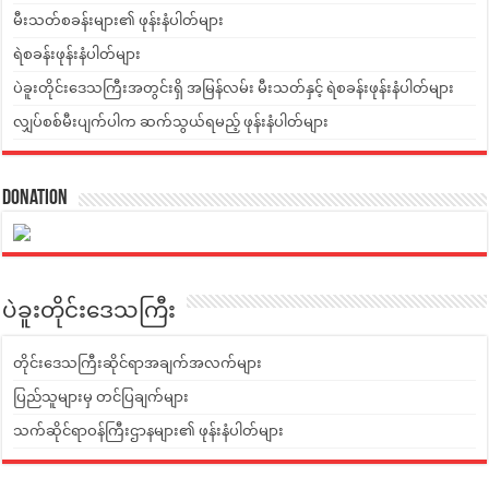
မီးသတ်စခန်းများ၏ ဖုန်းနံပါတ်များ
ရဲစခန်းဖုန်းနံပါတ်များ
ပဲခူးတိုင်းဒေသကြီးအတွင်းရှိ အမြန်လမ်း မီးသတ်နှင့် ရဲစခန်းဖုန်းနံပါတ်များ
လျှပ်စစ်မီးပျက်ပါက ဆက်သွယ်ရမည့် ဖုန်းနံပါတ်များ
Donation
ပဲခူးတိုင်းဒေသကြီး
တိုင်းဒေသကြီးဆိုင်ရာအချက်အလက်များ
ပြည်သူများမှ တင်ပြချက်များ
သက်ဆိုင်ရာဝန်ကြီးဌာနများ၏ ဖုန်းနံပါတ်များ