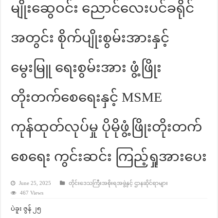
မျိုးဆွေဝင်း ညောင်လေးပင်ခရိုင်
အတွင်း စိုက်ပျိုးစွမ်းအားနှင့်
မွေးမြူ ရေးစွမ်းအား ဖွံ့ဖြိုး
တိုးတက်စေရေးနှင့် MSME
ကုန်ထုတ်လုပ်မှု ပိုမိုဖွံ့ဖြိုးတိုးတက်
စေရေး ကွင်းဆင်း ကြည့်ရှုအားပေး
June 25, 2025
တိုင်းဒေသကြီးအစိုးရအဖွဲ့နှင့် ဌာနဆိုင်ရာများ
467 Views
ပဲခူး ဇွန် ၂၅