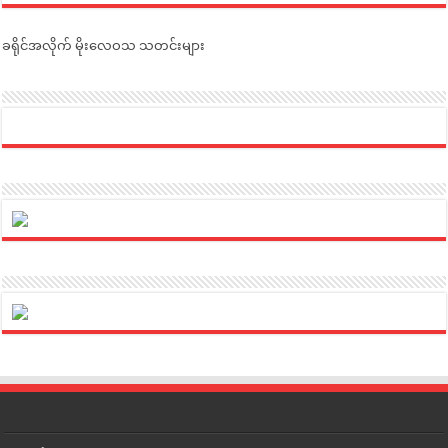
ခရိုင်အလိုက် မိုးလေဝသ သတင်းများ