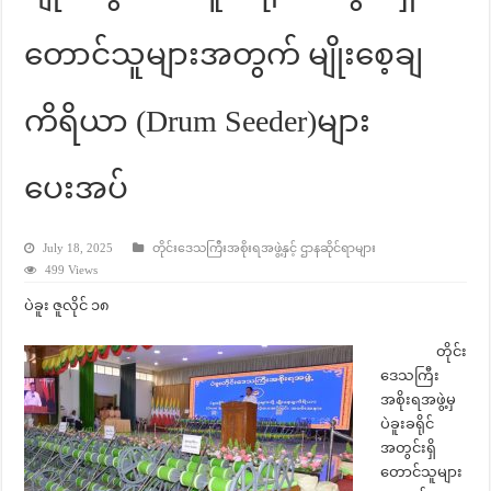
တောင်သူများအတွက် မျိုးစေ့ချ
ကိရိယာ (Drum Seeder)များ
ပေးအပ်
July 18, 2025
တိုင်းဒေသကြီးအစိုးရအဖွဲ့နှင့် ဌာနဆိုင်ရာများ
499 Views
ပဲခူး ဇူလိုင် ၁၈
တိုင်း
ဒေသကြီး
အစိုးရအဖွဲ့မှ
ပဲခူးခရိုင်
အတွင်းရှိ
တောင်သူများ