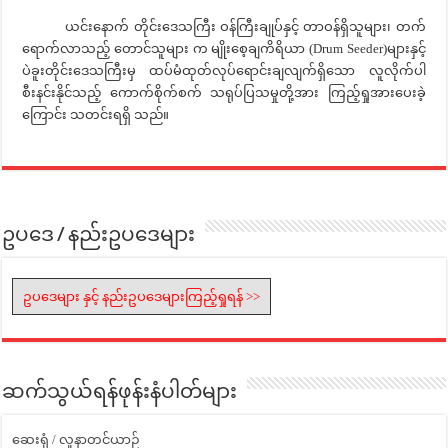
ယင်းနောက် တိုင်းဒေသကြီး ဝန်ကြီးချုပ်နှင့် တာဝန်ရှိသူများ၊ တက်
ရောက်လာသည့် တောင်သူများ က မျိုးစေ့ချကိရိယာ (Drum Seeder)များနှင့်
ပဲခူးတိုင်းဒေသကြီးမှ ထပ်မံထုတ်လုပ်ရောင်းချလျက်ရှိသော လူလိုက်ပါ
စီးနင်းနိုင်သည့် ကောက်စိုက်စက် သရုပ်ပြသမှုတို့အား ကြည့်ရှုအားပေးခဲ့
ကြောင်း သတင်းရရှိ သည်။
ဥပဒေ / နည်းဥပဒေများ
ဥပဒေများ နှင့် နည်းဥပဒေများကြည့်ရှုရန် >>
ဆက်သွယ်ရန်ဖုန်းနံပါတ်များ
ဆေးရုံ / လူနာတင်ယာဉ်