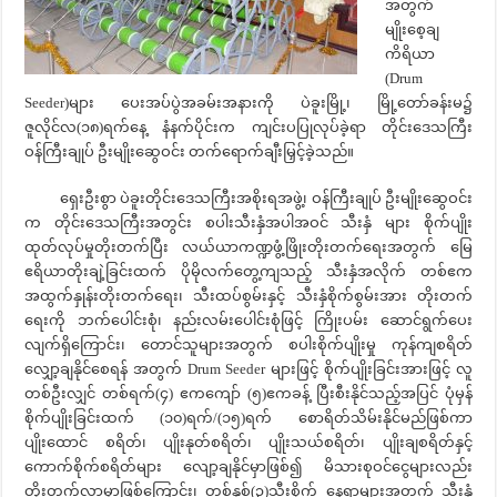
အတွက်
မျိုးစေ့ချ
ကိရိယာ
(Drum
Seeder)များ ပေးအပ်ပွဲအခမ်းအနားကို ပဲခူးမြို့၊ မြို့တော်ခန်းမ၌
ဇူလိုင်လ(၁၈)ရက်နေ့ နံနက်ပိုင်းက ကျင်းပပြုလုပ်ခဲ့ရာ တိုင်းဒေသကြီး
ဝန်ကြီးချုပ် ဦးမျိုးဆွေဝင်း တက်ရောက်ချီးမြှင့်ခဲ့သည်။
ရှေးဦးစွာ ပဲခူးတိုင်းဒေသကြီးအစိုးရအဖွဲ့၊ ဝန်ကြီးချုပ် ဦးမျိုးဆွေဝင်း
က တိုင်းဒေသကြီးအတွင်း စပါးသီးနှံအပါအဝင် သီးနှံ များ စိုက်ပျိုး
ထုတ်လုပ်မှုတိုးတက်ပြီး လယ်ယာကဏ္ဍဖွံ့ဖြိုးတိုးတက်ရေးအတွက် မြေ
ဧရိယာတိုးချဲ့ခြင်းထက် ပိုမိုလက်တွေ့ကျသည့် သီးနှံအလိုက် တစ်ဧက
အထွက်နှုန်းတိုးတက်ရေး၊ သီးထပ်စွမ်းနှင့် သီးနှံစိုက်စွမ်းအား တိုးတက်
ရေးကို ဘက်ပေါင်းစုံ၊ နည်းလမ်းပေါင်းစုံဖြင့် ကြိုးပမ်း ဆောင်ရွက်ပေး
လျက်ရှိကြောင်း၊ တောင်သူများအတွက် စပါးစိုက်ပျိုးမှု ကုန်ကျစရိတ်
လျှော့ချနိုင်စေရန် အတွက် Drum Seeder များဖြင့် စိုက်ပျိုးခြင်းအားဖြင့် လူ
တစ်ဦးလျှင် တစ်ရက်(၄) ဧကကျော် (၅)ဧကခန့် ပြီးစီးနိုင်သည့်အပြင် ပုံမှန်
စိုက်ပျိုးခြင်းထက် (၁၀)ရက်/(၁၅)ရက် စောရိတ်သိမ်းနိုင်မည်ဖြစ်ကာ
ပျိုးထောင် စရိတ်၊ ပျိုးနုတ်စရိတ်၊ ပျိုးသယ်စရိတ်၊ ပျိုးချစရိတ်နှင့်
ကောက်စိုက်စရိတ်များ လျော့ချနိုင်မှာဖြစ်၍ မိသားစုဝင်ငွေများလည်း
တိုးတက်လာမှာဖြစ်ကြောင်း၊ တစ်နှစ်(၃)သီးစိုက် နေရာများအတွက် သီးနှံ