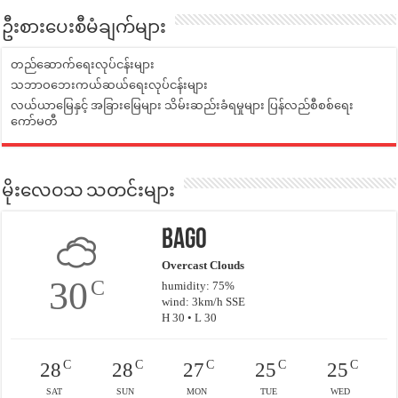
ဦးစားပေးစီမံချက်များ
တည်ဆောက်ရေးလုပ်ငန်းများ
သဘာဝဘေးကယ်ဆယ်ရေးလုပ်ငန်းများ
လယ်ယာမြေနှင့် အခြားမြေများ သိမ်းဆည်းခံရမှုများ ပြန်လည်စီစစ်ရေး
ကော်မတီ
မိုးလေဝသ သတင်းများ
Bago
Overcast Clouds
30
C
humidity: 75%
wind: 3km/h SSE
H 30 • L 30
C
C
C
C
C
28
28
27
25
25
SAT
SUN
MON
TUE
WED