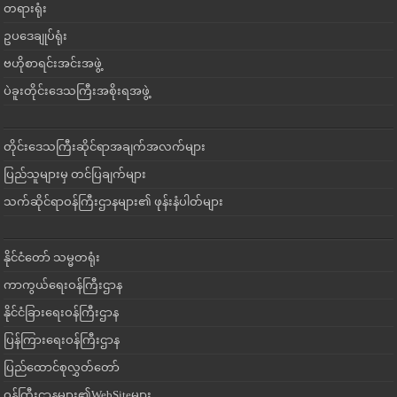
တရားရုံး
ဥပဒေချုပ်ရုံး
ဗဟိုစာရင်းအင်းအဖွဲ့
ပဲခူးတိုင်းဒေသကြီးအစိုးရအဖွဲ့
တိုင်းဒေသကြီးဆိုင်ရာအချက်အလက်များ
ပြည်သူများမှ တင်ပြချက်များ
သက်ဆိုင်ရာဝန်ကြီးဌာနများ၏ ဖုန်းနံပါတ်များ
နိုင်ငံတော် သမ္မတရုံး
ကာကွယ်ရေးဝန်ကြီးဌာန
နိုင်ငံခြားရေးဝန်ကြီးဌာန
ပြန်ကြားရေးဝန်ကြီးဌာန
ပြည်ထောင်စုလွှတ်တော်
ဝန်ကြီးဌာနများ၏WebSiteများ