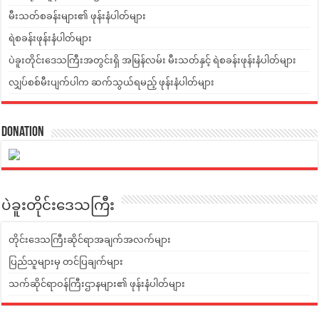
မီးသတ်စခန်းများ၏ ဖုန်းနံပါတ်များ
ရဲစခန်းဖုန်းနံပါတ်များ
ပဲခူးတိုင်းဒေသကြီးအတွင်းရှိ အမြန်လမ်း မီးသတ်နှင့် ရဲစခန်းဖုန်းနံပါတ်များ
လျှပ်စစ်မီးပျက်ပါက ဆက်သွယ်ရမည့် ဖုန်းနံပါတ်များ
Donation
ပဲခူးတိုင်းဒေသကြီး
တိုင်းဒေသကြီးဆိုင်ရာအချက်အလက်များ
ပြည်သူများမှ တင်ပြချက်များ
သက်ဆိုင်ရာဝန်ကြီးဌာနများ၏ ဖုန်းနံပါတ်များ