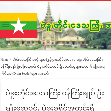
Home
/
တိုင်းဒေသကြီးအစိုးရအဖွဲ့နှင့် ဌာနဆိုင်ရာများ
/
ပဲခူးတိုင်းဒေသကြီး
ဝန်ကြီးချုပ် ဦးမျိုးဆွေဝင်း ပဲခူးခရိုင်အတွင်းရှိ တောင်သူများအတွက် မျိုးစေ့ချ
ကိရိယာ (Drum Seeder)များ ပေးအပ်
ပဲခူးတိုင်းဒေသကြီး ဝန်ကြီးချုပ် ဦး
မျိုးဆွေဝင်း ပဲခူးခရိုင်အတွင်းရှိ