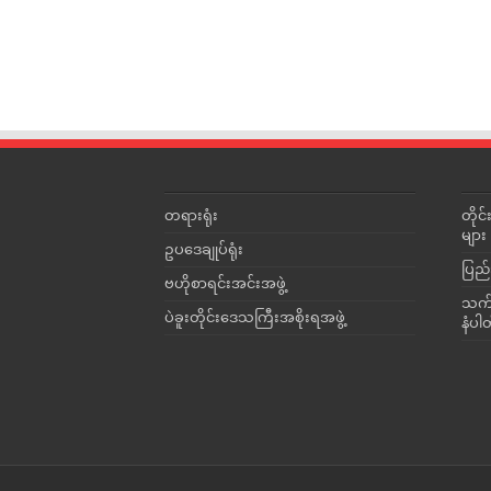
တရားရုံး
တို
များ
ဥပဒေချုပ်ရုံး
ပြည်
ဗဟိုစာရင်းအင်းအဖွဲ့
သက်ဆ
ပဲခူးတိုင်းဒေသကြီးအစိုးရအဖွဲ့
နံပါ