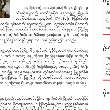
ပဲခ
ရှေးဦးစွာ တိုင်းဒေသကြီးဝန်ကြီးချုပ် ဦးမျိုးဆွေ
တိ
ဝင်းနှင့်အဖွဲ့သည် တောင်ငူခရိုင်၊ ရေတာရှည် မြို့နယ်၊
သပြေတန်းကျေးရွာအုပ်စုရှိ GW-11မျိုး စံပြစိုက်ခင်း
ပြည
ခဲ့သည်။ ၎င်းနောက် ရေတာရှည်မြို့နယ်၊ ညောင်ပင်ကိုင်း-ပိတောက်
သက်
းခင်းနိုင်ရေး အောက်ခြေအမာခံလမ်း ဆောင်ရွက်နေမှုအား ကြည့်ရှု
ြစ် တိုက်ရိုက်ချိတ်ဆက်နိုင်‌ရေး နှစ်စဉ်ဘတ်ဂျက် ရေးဆွဲတင်ပြ
င်ရွက်ရန် တာဝန်ရှိသူများအား လမ်းညွှန်မှာကြား ခဲ့သည်။
ဦးစ
့သည် တောင်ငူမြို့၊ မြို့ရှောင်လမ်း(၄မိုင်၄ဖာလုံ) ဖောက်လုပ်နေမှု
၄.၂၁)ဖာလုံ ဖောက်လုပ်နေမှုတို့အား ကြည့်ရှုစစ်ဆေးခဲ့ပြီး သတ်မှတ်
တည
ာဝန်ရှိသူများအား လမ်းညွှန် မှာကြားခဲ့သည်။ ၎င်းနောက် အုတ်တွင်း
သဘ
က်၍ နွေစပါးတိုးချဲ့စိုက်ပျိုးနိုင်ရေးနှင့် တစ်နှစ်(၃)သီးစိုက်မျိုး
လယ်
ိုး ထားရှိမှု အခြေအနေများအား ကွင်းဆင်းစစ်ဆေးရန် မြို့နယ်စီမံ
ပြ
ှာကြားခဲ့ပြီးနောက် ဖြူးမြို့၊ ဘိုးဘွားရိပ်သာသို့ သွားရောက်ခဲ့ကာ
ြောကြားခဲ့ပြီး ကျန်းမာရေးဆိုင်ရာ ကိစ္စရပ်များတွင် အသုံးပြု
မိ
ဖွဲ့သည် ညောင်လေးပင်ခရိုင်၊ ကျောက်တံခါး မြို့နယ်၊ အောင်မြင်
်(၄၀)ဧက စိုက်ပျိုးအောင်မြင် ဖြစ်ထွန်းနေမှုအား ကြည့်ရှုစစ်ဆေးခဲ့
နှင့် တစ်နှစ် (၃)သီး စိုက်ပျိုးနိုင်ရေး လိုအပ်ချက်များ ဖြည့်ဆည်း