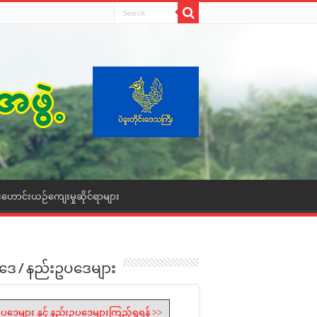
းဟောင်းယဉ်ကျေးမှုဆိုင်ရာများ
ဒေ / နည်းဥပဒေများ
ပဒေများ နှင့် နည်းဥပဒေများကြည့်ရှုရန် >>