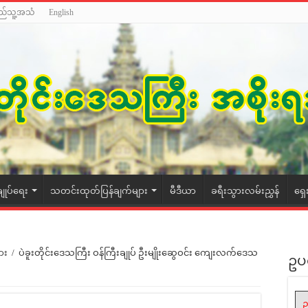
ည်သူ့အသံ
English
ချုပ်ရေး
သတင်းထုတ်ပြန်ချက်များ
မီဒီယာ
ခရီးသွားလမ်းညွှန်
ရှေ
ား
/
ပဲခူးတိုင်းဒေသကြီး ဝန်ကြီးချုပ် ဦးမျိုးဆွေဝင်း ကျေးလက်ဒေသ
ဥပ
ဥ