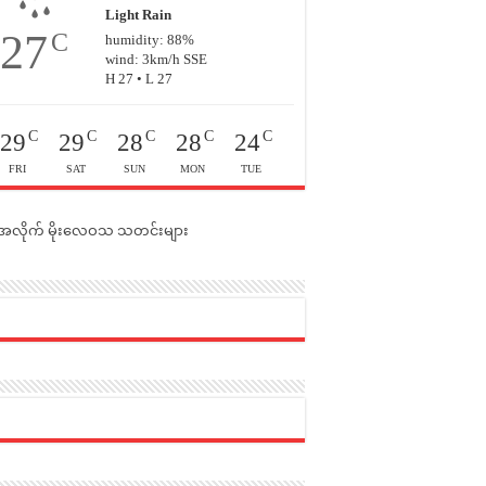
Light Rain
27
C
humidity: 88%
wind: 3km/h SSE
H 27 • L 27
C
C
C
C
C
29
29
28
28
24
FRI
SAT
SUN
MON
TUE
င်အလိုက် မိုးလေဝသ သတင်းများ