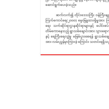
ဆောင်ရွက်ပေးခဲ့သည်။
ဆက်လက်၍ တိုင်းဒေသကြီး ဝန်ကြီးချုပ်နှင့်
ကြက်ကောင်ရေ(၂၀၀၀) မွေးမြူထားရှိမှုအား ကြည့်
ရေး သက်ဆိုင်ရာဌာနဆိုင်ရာများနှင့် ပေါင်းစပ
တိမ်ကောနေသည့် ရွာသစ်ချောင်းအား သွားရောက် 
နှင့် ရေကြီးရေလျှံမှု မဖြစ်ပွားစေရန် ရွာသစ်ခ
အား လမ်းညွှန်မှာကြားခဲ့ ကြောင်း သတင်းရရှိသ