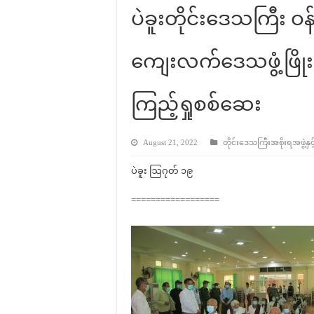
ပဲခူးတိုင်းဒေသကြီး ဝန်
ကျေးလက်ဒေသဖွံ့ဖြိုး
ကြည့်ရှုစစ်ဆေး
August 21, 2022
တိုင်းဒေသကြီးအစိုးရအဖွဲ့နှင့
ပဲခူး ဩဂုတ် ၁၉
==================