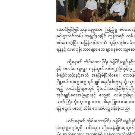
အောင်မြင်ဖြစ်ထွန်းနေမှုအား ကြည့်ရှု စစ်ဆေး
ခင်-ရွာသစ်လမ်း အရှည်(၁)မိုင် ကွန်ကရစ် လမ်
စစ်ဆေးခဲ့ပြီး အမြန်လမ်းအထိ ကွန်ကရစ်လမ်းအဖ
ရန်နှင့် လမ်းပုခုံးသားများ သေချာစနစ်တကျဆော
ထို့နောက် တိုင်းဒေသကြီး ဝန်ကြီးချုပ်နှင့်အဖွဲ
နှင့် မဟင်ကျေးရွာ ကုန်ထုတ်လမ်း(၂)မိုင်နှင့်(
စံချိန်စံညွှန်းနှင့်အညီ အချိန်မီပြီးစီးရေး တ
မြို့နယ်အထွေထွေအုပ်ချုပ်ရေးဦးစီးဌာနသို့ သွားရော
မည့် လယ်မြေများတွင် မိုးစပါးအချိန်မီစိုက်ပျ
အုပ်ချုပ်ရေးအဖွဲ့များနှင့် တွေ့ဆုံ လမ်းညွှန်မ
သက်ကြီးဘိုးဘွားများအား ဂါရဝပြုအားပေးစကားပ
ရန် ငွေကျပ်(၁၀) သိန်း ပေးအပ်လှူဒါန်းခဲ့သည်။
ယင်းနောက် တိုင်းဒေသကြီး ဝန်ကြီးချုပ်နှင့်အ
ကျေးရွာအုပ်စုရှိ ဆင်းသုခ မျိုးသန့်မျိုးစေ့ထုတ
ပြီး ဆည်ရေအား အကျိုးရှိရှိ စနစ်တကျသုံးစွဲကြရန်