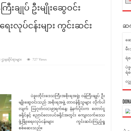
ကြီးချုပ် ဦးမျိုးဆွေဝင်း
ရေးလုပ်ငန်းများ ကွင်းဆင်း
ဆက်
ဆေ
မီး
ရဲစ
် ဌာနဆိုင်ရာများ
727 Views
ပဲခ
ရဲစ
လျှ
ပဲခူးတိုင်းဒေသကြီးအစိုးရအဖွဲ့၊ ဝန်ကြီးချုပ် ဦး
Don
မျိုးဆွေဝင်းသည် အစိုးရအဖွဲ့ တာဝန်ရှိသူများ လိုက်ပါ
လျက် ဩဂုတ်လ(၁၉)ရက်နေ့၊ နံနက်ပိုင်းက တောင်ငူ
ခရိုင်နှင့် ညောင်လေးပင်ခရိုင်အတွင်း ကျေးလက်ဒေသ
ဖွံ့ဖြိုးရေးလုပ်ငန်းများ ကွင်းဆင်းကြည့်ရှု
စစ်ဆေးသည်။