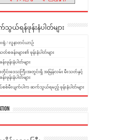
သွယ်ရန်ဖုန်းနံပါတ်များ
းရုံ / လူနာတင်ယာဉ်
သတ်စခန်းများ၏ ဖုန်းနံပါတ်များ
ခန်းဖုန်းနံပါတ်များ
ူးတိုင်းဒေသကြီးအတွင်းရှိ အမြန်လမ်း မီးသတ်နှင့်
ခန်းဖုန်းနံပါတ်များ
ပ်စစ်မီးပျက်ပါက ဆက်သွယ်ရမည့် ဖုန်းနံပါတ်များ
ation