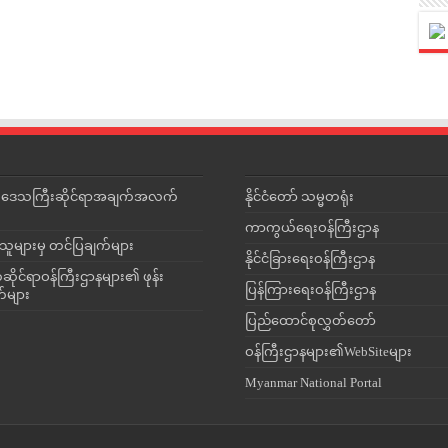
င်းဒေသကြီးဆိုင်ရာအချက်အလက်
နိုင်ငံတော် သမ္မတရုံး
ကာကွယ်ရေးဝန်ကြီးဌာန
သူများမှ တင်ပြချက်များ
နိုင်ငံခြားရေးဝန်ကြီးဌာန
ိုင်ရာဝန်ကြီးဌာနများ၏ ဖုန်း
ပြန်ကြားရေးဝန်ကြီးဌာန
တ်များ
ပြည်ထောင်စုလွှတ်တော်
ဝန်ကြီးဌာနများ၏WebSiteများ
Myanmar National Portal