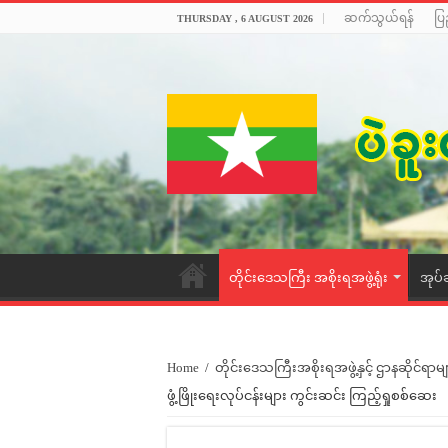
ဆက်သွယ်ရန်
ပြ
THURSDAY , 6 AUGUST 2026
တိုင်းဒေသကြီး အစိုးရအဖွဲ့ရုံး
အုပ်
Home
/
တိုင်းဒေသကြီးအစိုးရအဖွဲ့နှင့် ဌာနဆိုင်ရာမျ
ဖွံ့ဖြိုးရေးလုပ်ငန်းများ ကွင်းဆင်း ကြည့်ရှုစစ်ဆေး