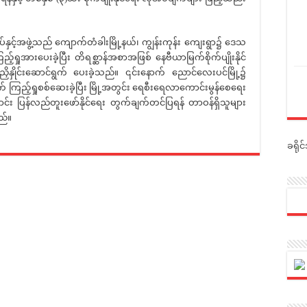
အဖွဲ့သည် ကျောက်တံခါးမြို့နယ်၊ ကျွန်းကုန်း ကျေးရွာ၌ ဒေသ
ရှုအားပေးခဲ့ပြီး တိရစ္ဆာန်အစာအဖြစ် နေဗီယာမြက်စိုက်ပျိုးနိုင်
်ညှိနှိုင်းဆောင်ရွက် ပေးခဲ့သည်။ ၎င်းနောက် ညောင်လေးပင်မြို့၌
ကြည့်ရှုစစ်ဆေးခဲ့ပြီး မြို့အတွင်း ရေစီးရေလာကောင်းမွန်စေရေး
ျောင်း ပြန်လည်တူးဖော်နိုင်ရေး တွက်ချက်တင်ပြရန် တာဝန်ရှိသူများ
ည်။
ခရို