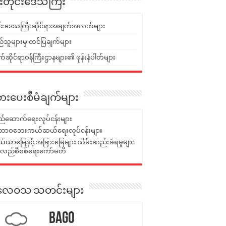
ူးတိုင်းဒေသကြီး
ုင်းဒေသကြီးဆိုင်ရာအချက်အလက်များ
်သူများမှ တင်ပြချက်များ
ဆိုင်ရာဝန်ကြီးဌာနများ၏ ဖုန်းနံပါတ်များ
ားပေးစီမံချက်များ
်ဆောက်ရေးလုပ်ငန်းများ
ာဝဘေးကယ်ဆယ်ရေးလုပ်ငန်းများ
ယာမြေနှင့် အခြားမြေများ သိမ်းဆည်းခံရမှုများ
န်လည်စီစစ်ရေးကော်မတီ
ုးလေဝသ သတင်းများ
Bago