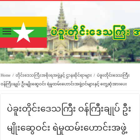
Home
/
တိုင်းဒေသကြီးအစိုးရအဖွဲ့နှင့် ဌာနဆိုင်ရာများ
/
ပဲခူးတိုင်းဒေသကြီး
ဝန်ကြီးချုပ် ဦးမျိုးဆွေဝင်း ရဲမှုထမ်းဟောင်းအဖွဲ့ဝင်များနှင့် တွေ့ဆုံအားပေး
ပဲခူးတိုင်းဒေသကြီး ဝန်ကြီးချုပ် ဦး
မျိုးဆွေဝင်း ရဲမှုထမ်းဟောင်းအဖွဲ့