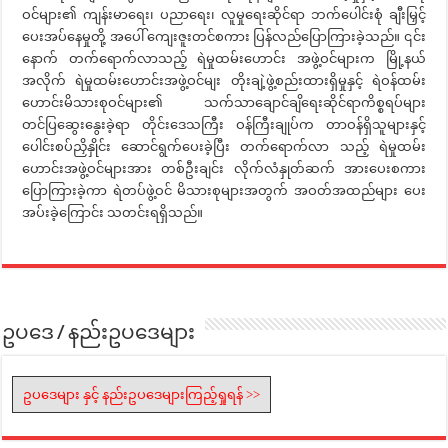
ဝင်များ၏ ကျန်းမာရေး၊ ပညာရေး၊ လူမှုရေးဆိုင်ရာ ဘက်ပေါင်းစုံ ချီးမြှင့်
ပေးအပ်နေမှုတို့ အပေါ် ကျေးဇူးတင်စကား ပြန်လည်ပြောကြားခဲ့သည်။ ၎င်း
နောက် တက်ရောက်လာသည့် ရဲမှုထမ်းဟောင်း အဖွဲ့ဝင်များက မြို့နယ်
အလိုက် ရဲမှုထမ်းဟောင်းအဖွဲ့ဝင်မျး တိုးချဲ့ဖွဲ့စည်းထားရှိမှုနှင့် ရဲဝန်ထမ်း
ဟောင်းမိသားစုဝင်များ၏ သက်သာချောင်ချိရေးဆိုင်ရာကိစ္စရပ်များ
တင်ပြဆွေးနွေးခဲ့ရာ တိုင်းဒေသကြီး ဝန်ကြီးချုပ်က တာဝန်ရှိသူများနှင့်
ပေါင်းစပ်ညှိနှိုင်း ဆောင်ရွက်ပေးခဲ့ပြီး တက်ရောက်လာ သည့် ရဲမှုထမ်း
ဟောင်းအဖွဲ့ဝင်များအား တစ်ဦးချင်း လိုက်လံနှုတ်ဆက် အားပေးစကား
ပြောကြားခဲ့ကာ ရဲတပ်ဖွဲ့ဝင် မိသားစုများအတွက် အဝတ်အထည်များ ပေး
အပ်းခဲ့ကြောင်း သတင်းရရှိသည်။
ဥပဒေ / နည်းဥပဒေများ
ဥပဒေများ နှင့် နည်းဥပဒေများကြည့်ရှုရန် >>