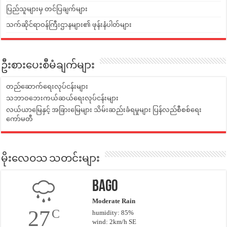
ပြည်သူများမှ တင်ပြချက်များ
သက်ဆိုင်ရာဝန်ကြီးဌာနများ၏ ဖုန်းနံပါတ်များ
ဦးစားပေးစီမံချက်များ
တည်ဆောက်ရေးလုပ်ငန်းများ
သဘာဝဘေးကယ်ဆယ်ရေးလုပ်ငန်းများ
လယ်ယာမြေနှင့် အခြားမြေများ သိမ်းဆည်းခံရမှုများ ပြန်လည်စီစစ်ရေး
ကော်မတီ
မိုးလေဝသ သတင်းများ
Bago
Moderate Rain
27
C
humidity: 85%
wind: 2km/h SE