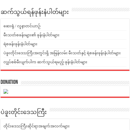
ဆက်သွယ်ရန်ဖုန်းနံပါတ်များ
ဆေးရုံ / လူနာတင်ယာဉ်
မီးသတ်စခန်းများ၏ ဖုန်းနံပါတ်များ
ရဲစခန်းဖုန်းနံပါတ်များ
ပဲခူးတိုင်းဒေသကြီးအတွင်းရှိ အမြန်လမ်း မီးသတ်နှင့် ရဲစခန်းဖုန်းနံပါတ်များ
လျှပ်စစ်မီးပျက်ပါက ဆက်သွယ်ရမည့် ဖုန်းနံပါတ်များ
Donation
ပဲခူးတိုင်းဒေသကြီး
တိုင်းဒေသကြီးဆိုင်ရာအချက်အလက်များ