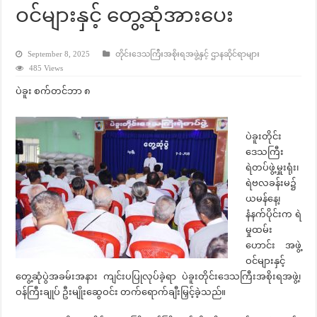
ဝင်များနှင့် တွေ့ဆုံအားပေး
September 8, 2025
တိုင်းဒေသကြီးအစိုးရအဖွဲ့နှင့် ဌာနဆိုင်ရာများ
485 Views
ပဲခူး စက်တင်ဘာ ၈
ပဲခူးတိုင်း
ဒေသကြီး
ရဲတပ်ဖွဲ့မှူးရုံး၊
ရဲဗလခန်းမ၌
ယမန်နေ့၊
နံနက်ပိုင်းက ရဲ
မှုထမ်း
ဟောင်း အဖွဲ့
ဝင်များနှင့်
တွေ့ဆုံပွဲအခမ်းအနား ကျင်းပပြုလုပ်ခဲ့ရာ ပဲခူးတိုင်းဒေသကြီးအစိုးရအဖွဲ့၊
ဝန်ကြီးချုပ် ဦးမျိုးဆွေဝင်း တက်ရောက်ချီးမြှင့်ခဲ့သည်။