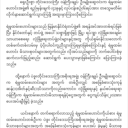
ရှေးဦးစွာ တိုင်းဒေသကြီး ဝန်ကြီးချုပ် ဦးမျိုးဆွေဝင်းက ရဲမှုထမ်း
ဟောင်းအဖွဲ့၏ ရည်မှန်းချက် (၄)ခုနှင့် လုပ်ငန်းစဉ်(၆)ရပ်အား တသွေမတိမ်း
လိုက်နာဆောင်ရွက်သွားကြဖို့ အထူးမှာကြားလိုကြောင်း၊
ရဲမှုထမ်းဟောင်းများသည် မြန်မာနိုင်ငံရဲတပ်ဖွဲ့၏ အရန်အင်အားတစ်ရပ်ဖြစ်
ပြီး နိုင်ငံတော်နှင့် တပ်ဖွဲ့ အပေါ် သစ္စာရှိစွာဖြင့် မြို့၊ ရပ်/ရွာ လုံခြုံအေးချမ်း
သာယာစေရေး လုံခြုံရေးတပ်ဖွဲ့ဝင်များနှင့်အတူ ကိုယ်စွမ်းနိုင်သလောက်
တစ်ဖက်တစ်လမ်းမှ ပံ့ပိုးပါဝင်ကူညီသွားကြရမှာဖြစ်ကြောင်းနှင့် ရဲမှုထမ်း
ဟောင်း မိသားစုဝင်များအတွက်လည်း လိုအပ်သည်များကို ဘက်ပေါင်းစုံမှ
ဆက်လက်ဖြည့်ဆည်း ဆောင်ရွက် ပေးသွားမှာဖြစ်ကြောင်း ပြောကြားခဲ့
သည်။
ထို့နောက် ပဲခူးတိုင်းဒေသကြီးအစိုးရအဖွဲ့၊ ဝန်ကြီးချုပ် ဦးမျိုးဆွေဝင်း
က ရဲမှုထမ်းဟောင်းများ အတွက် တစ်ဦးလျှင် အခြေခံစားသုံးကုန်
ဆန်(၁)အိတ်နှင့်ဆီ(၁)ပိဿာကိုလည်းကောင်း၊ လုံခြုံရေးနှင့် နယ်စပ်ရေးရာ
ဝန်ကြီးက ရဲမှုထမ်းဟောင်းမိသားစုရန်ပုံငွေအတွက် ငွေကျပ်သိန်း(၂၀)အား
ပေးအပ်ချီးမြှင့် ခဲ့သည်။
ယင်းနောက် တက်ရောက်လာသည့် ရဲမှုထမ်းဟောင်းကိုယ်စား ရဲမှု
ထမ်းဟောင်းတစ်ဦးက ပဲခူး တိုင်းဒေသကြီးအစိုးရအဖွဲ့မှ ရဲမှုထမ်းဟောင်း
မိသားစုဝင်များအတွက် အခြေခံစားသုံးကုန်များ ပေးအပ် ခဲ့မှုနှင့် မိသားစု