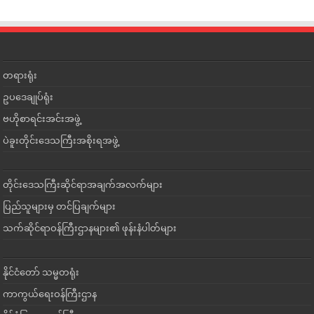
တရားရုံး
ဥပဒေချုပ်ရုံး
ဗဟိုစာရင်းအင်းအဖွဲ့
ပဲခူးတိုင်းဒေသကြီးအစိုးရအဖွဲ့
တိုင်းဒေသကြီးဆိုင်ရာအချက်အလက်များ
ပြည်သူများမှ တင်ပြချက်များ
သက်ဆိုင်ရာဝန်ကြီးဌာနများ၏ ဖုန်းနံပါတ်များ
နိုင်ငံတော် သမ္မတရုံး
ကာကွယ်ရေးဝန်ကြီးဌာန