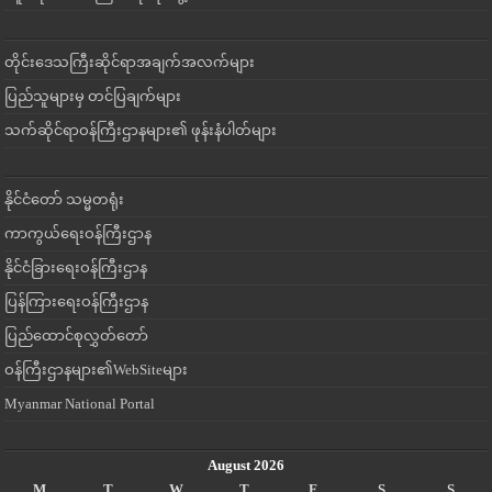
တိုင်းဒေသကြီးဆိုင်ရာအချက်အလက်များ
ပြည်သူများမှ တင်ပြချက်များ
သက်ဆိုင်ရာဝန်ကြီးဌာနများ၏ ဖုန်းနံပါတ်များ
နိုင်ငံတော် သမ္မတရုံး
ကာကွယ်ရေးဝန်ကြီးဌာန
နိုင်ငံခြားရေးဝန်ကြီးဌာန
ပြန်ကြားရေးဝန်ကြီးဌာန
ပြည်ထောင်စုလွှတ်တော်
ဝန်ကြီးဌာနများ၏WebSiteများ
Myanmar National Portal
August 2026
M
T
W
T
F
S
S