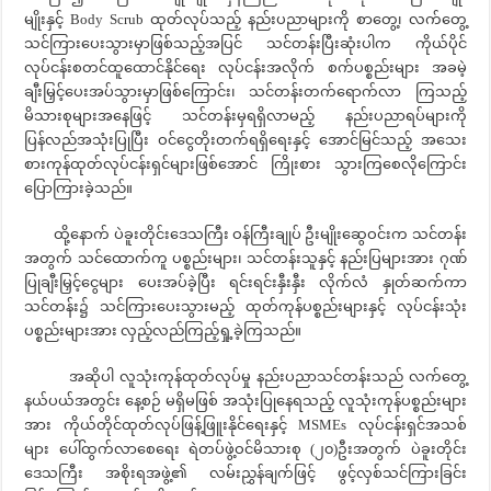
မျိုးနှင့် Body Scrub ထုတ်လုပ်သည့် နည်းပညာများကို စာတွေ့၊ လက်တွေ့
သင်ကြားပေးသွားမှာဖြစ်သည့်အပြင် သင်တန်းပြီးဆုံးပါက ကိုယ်ပိုင်
လုပ်ငန်းစတင်ထူထောင်နိုင်ရေး လုပ်ငန်းအလိုက် စက်ပစ္စည်းများ အခမဲ့
ချီးမြှင့်ပေးအပ်သွားမှာဖြစ်ကြောင်း၊ သင်တန်းတက်ရောက်လာ ကြသည့်
မိသားစုများအနေဖြင့် သင်တန်းမှရရှိလာမည့် နည်းပညာရပ်များကို
ပြန်လည်အသုံးပြုပြီး ဝင်ငွေတိုးတက်ရရှိရေးနှင့် အောင်မြင်သည့် အသေး
စားကုန်ထုတ်လုပ်ငန်းရှင်များဖြစ်အောင် ကြိုးစား သွားကြစေလိုကြောင်း
ပြောကြားခဲ့သည်။
ထို့နောက် ပဲခူးတိုင်းဒေသကြီး ဝန်ကြီးချုပ် ဦးမျိုးဆွေဝင်းက သင်တန်း
အတွက် သင်ထောက်ကူ ပစ္စည်းများ၊ သင်တန်းသူနှင့် နည်းပြများအား ဂုဏ်
ပြုချီးမြှင့်ငွေများ ပေးအပ်ခဲ့ပြီး ရင်းရင်းနှီးနှီး လိုက်လံ နှုတ်ဆက်ကာ
သင်တန်း၌ သင်ကြားပေးသွားမည့် ထုတ်ကုန်ပစ္စည်းများနှင့် လုပ်ငန်းသုံး
ပစ္စည်းများအား လှည့်လည်ကြည့်ရှု့ခဲ့ကြသည်။
အဆိုပါ လူသုံးကုန်ထုတ်လုပ်မှု နည်းပညာသင်တန်းသည် လက်တွေ့
နယ်ပယ်အတွင်း နေ့စဉ် မရှိမဖြစ် အသုံးပြုနေရသည့် လူသုံးကုန်ပစ္စည်းများ
အား ကိုယ်တိုင်ထုတ်လုပ်ဖြန့်ဖြူးနိုင်ရေးနှင့် MSMEs လုပ်ငန်းရှင်အသစ်
များ ပေါ်ထွက်လာစေရေး ရဲတပ်ဖွဲ့ဝင်မိသားစု (၂၀)ဦးအတွက် ပဲခူးတိုင်း
ဒေသကြီး အစိုးရအဖွဲ့၏ လမ်းညွှန်ချက်ဖြင့် ဖွင့်လှစ်သင်ကြားခြင်း