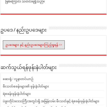
ဖြစ်ကြောင်း သတင်းရရှိသည်။
ဥပဒေ / နည်းဥပဒေများ
ဥပဒေများ နှင့် နည်းဥပဒေများကြည့်ရှုရန် >>
ဆက်သွယ်ရန်ဖုန်းနံပါတ်များ
ဆေးရုံ / လူနာတင်ယာဉ်
မီးသတ်စခန်းများ၏ ဖုန်းနံပါတ်များ
ရဲစခန်းဖုန်းနံပါတ်များ
ပဲခူးတိုင်းဒေသကြီးအတွင်းရှိ အမြန်လမ်း မီးသတ်နှင့် ရဲစခန်းဖုန်းနံပါတ်များ