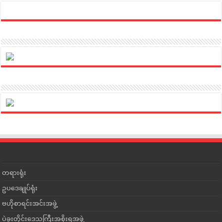
တရားရုံး
ဥပဒေချုပ်ရုံး
ဗဟိုစာရင်းအင်းအဖွဲ့
ပဲခူးတိုင်းဒေသကြီးအစိုးရအဖွဲ့