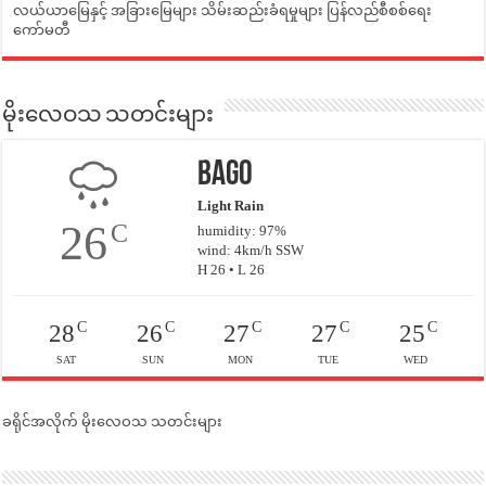
လယ်ယာမြေနှင့် အခြားမြေများ သိမ်းဆည်းခံရမှုများ ပြန်လည်စီစစ်ရေး
ကော်မတီ
မိုးလေဝသ သတင်းများ
Bago
Light Rain
26
C
humidity: 97%
wind: 4km/h SSW
H 26 • L 26
C
C
C
C
C
28
26
27
27
25
SAT
SUN
MON
TUE
WED
ခရိုင်အလိုက် မိုးလေဝသ သတင်းများ