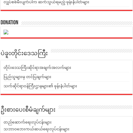
လျှပ်စစ်မီးပျက်ပါက ဆက်သွယ်ရမည့် ဖုန်းနံပါတ်များ
Donation
ပဲခူးတိုင်းဒေသကြီး
တိုင်းဒေသကြီးဆိုင်ရာအချက်အလက်များ
ပြည်သူများမှ တင်ပြချက်များ
သက်ဆိုင်ရာဝန်ကြီးဌာနများ၏ ဖုန်းနံပါတ်များ
ဦးစားပေးစီမံချက်များ
တည်ဆောက်ရေးလုပ်ငန်းများ
သဘာဝဘေးကယ်ဆယ်ရေးလုပ်ငန်းများ