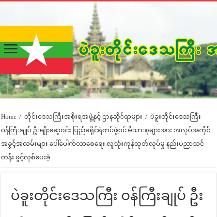
Home
/
တိုင်းဒေသကြီးအစိုးရအဖွဲ့နှင့် ဌာနဆိုင်ရာများ
/
ပဲခူးတိုင်းဒေသကြီး
ဝန်ကြီးချုပ် ဦးမျိုးဆွေဝင်း ပြည်ခရိုင်ရဲတပ်ဖွဲ့ဝင် မိသားစုများအား အလုပ်အကိုင်
အခွင့်အလမ်းများ ပေါ်ပေါက်လာစေရေး လူသုံးကုန်ထုတ်လုပ်မှု နည်းပညာသင်
တန်း ဖွင့်လှစ်ပေးခဲ့
ပဲခူးတိုင်းဒေသကြီး ဝန်ကြီးချုပ် ဦး