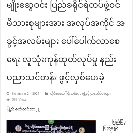
မျိုးဆွေဝင်း ပြည်ခရိုင်ရဲတပ်ဖွဲ့ဝင်
မိသားစုများအား အလုပ်အကိုင် အ
ခွင့်အလမ်းများ ပေါ်ပေါက်လာစေ
ရေး လူသုံးကုန်ထုတ်လုပ်မှု နည်း
ပညာသင်တန်း ဖွင့်လှစ်ပေးခဲ့
September 24, 2025
တိုင်းဒေသကြီးအစိုးရအဖွဲ့နှင့် ဌာနဆိုင်ရာများ
569 Views
ပြည် စက်တင်ဘာ ၂၂
ပြည်မြို့၊
ပြည်ခရိုင်