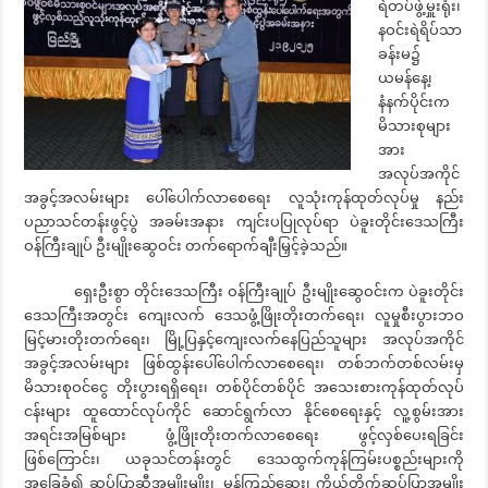
ရဲတပ်ဖွဲ့မှူးရုံး၊
နဝင်းရဲရိပ်သာ
ခန်းမ၌
ယမန်နေ့၊
နံနက်ပိုင်းက
မိသားစုများ
အား
အလုပ်အကိုင်
အခွင့်အလမ်းများ ပေါ်ပေါက်လာစေရေး လူသုံးကုန်ထုတ်လုပ်မှု နည်း
ပညာသင်တန်းဖွင့်ပွဲ အခမ်းအနား ကျင်းပပြုလုပ်ရာ ပဲခူးတိုင်းဒေသကြီး
ဝန်ကြီးချုပ် ဦးမျိုးဆွေဝင်း တက်ရောက်ချီးမြှင့်ခဲ့သည်။
ရှေးဦးစွာ တိုင်းဒေသကြီး ဝန်ကြီးချုပ် ဦးမျိုးဆွေဝင်းက ပဲခူးတိုင်း
ဒေသကြီးအတွင်း ကျေးလက် ဒေသဖွံ့ဖြိုးတိုးတက်ရေး၊ လူမှုစီးပွားဘဝ
မြင့်မားတိုးတက်ရေး၊ မြို့ပြနှင့်ကျေးလက်နေပြည်သူများ အလုပ်အကိုင်
အခွင့်အလမ်းများ ဖြစ်ထွန်းပေါ်ပေါက်လာစေရေး၊ တစ်ဘက်တစ်လမ်းမှ
မိသားစုဝင်ငွေ တိုးပွားရရှိရေး၊ တစ်ပိုင်တစ်ပိုင် အသေးစားကုန်ထုတ်လုပ်
ငန်းများ ထူထောင်လုပ်ကိုင် ဆောင်ရွက်လာ နိုင်စေရေးနှင့် လူ့စွမ်းအား
အရင်းအမြစ်များ ဖွံ့ဖြိုးတိုးတက်လာစေရေး ဖွင့်လှစ်ပေးရခြင်း
ဖြစ်ကြောင်း၊ ယခုသင်တန်းတွင် ဒေသထွက်ကုန်ကြမ်းပစ္စည်းများကို
အခြေခံ၍ ဆပ်ပြာဆီအမျိုးမျိုး၊ မှန်ကြည်ဆေး၊ ကိုယ်တိုက်ဆပ်ပြာအမျိုး