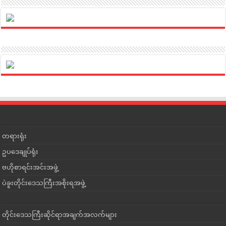
တရားရုံး
ဥပဒေချုပ်ရုံး
ဗဟိုစာရင်းအင်းအဖွဲ့
ပဲခူးတိုင်းဒေသကြီးအစိုးရအဖွဲ့
တိုင်းဒေသကြီးဆိုင်ရာအချက်အလက်များ