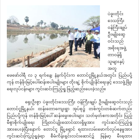
ပဲခူးတိုင်း
ဒေသကြီး
ဝန်ကြီးချုပ်
ဦးမျိုးဆွေ
ဝင်းသည်
အစိုးရအဖွဲ့
တာဝန်ရှိ
သူများနှင့်
အတူ
ဖေဖော်ဝါရီ လ ၃ ရက်နေ့၊ နံနက်ပိုင်းက တောင်ငူမြို့နယ်အတွင်း ပြည်ပပို့
ကုန် တန်ဖိုးမြင့်ပေါ်ဆန်းစပါးမျိုးများ တိုးချဲ့ စိုက်ပျိုးနိုင်ရေးနှင့် ဒေသဖွံ့ဖြိုး
ရေးလုပ်ငန်းများ ကွင်းဆင်းကြည့်ရှု ဖြည့်ဆည်းပေးခဲ့သည်။
ရှေးဦးစွာ ပဲခူးတိုင်းဒေသကြီး ဝန်ကြီးချုပ် ဦးမျိုးဆွေဝင်းသည်
တောင်ငူမြို့နယ်၊ ထန်းတောကျေးရွာ အုပ်စု၌ တစ်ကွင်းတစ်ဆက်တည်း
ပြည်ပပို့ကုန် တန်ဖိုးမြင့်ပေါ် ဆန်းမွှေးစပါးများ သတ်မှတ်ဧကအတိုင်း ပြည့်
မီစွာစိုက်ပျိုးရေး ကြိုတင်ပျိုးထောင်ထားရှိမှုအား ကွင်းဆင်းကြည့်ရှု
အားပေးခဲ့ပြီးနောက် တောင်ငူ မြို့ရှောင် ရထားလမ်းဖောက်လုပ်နေမှုအား
ကွင်းဆင်းကြည့်ရှုခဲ့ရာ စီမံကိန်းရှင်းလင်းဆောင်၌ မြန်မာ့ မီးရထား