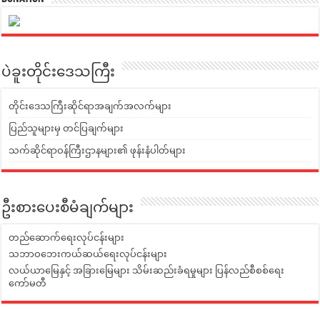
ပဲခူးတိုင်းဒေသကြီး
တိုင်းဒေသကြီးဆိုင်ရာအချက်အလက်များ
ပြည်သူများမှ တင်ပြချက်များ
သက်ဆိုင်ရာဝန်ကြီးဌာနများ၏ ဖုန်းနံပါတ်များ
ဦးစားပေးစီမံချက်များ
တည်ဆောက်ရေးလုပ်ငန်းများ
သဘာဝဘေးကယ်ဆယ်ရေးလုပ်ငန်းများ
လယ်ယာမြေနှင့် အခြားမြေများ သိမ်းဆည်းခံရမှုများ ပြန်လည်စီစစ်ရေး
ကော်မတီ