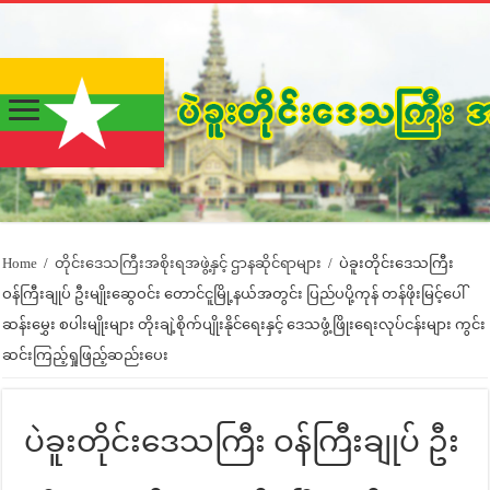
Home
/
တိုင်းဒေသကြီးအစိုးရအဖွဲ့နှင့် ဌာနဆိုင်ရာများ
/
ပဲခူးတိုင်းဒေသကြီး
ဝန်ကြီးချုပ် ဦးမျိုးဆွေဝင်း တောင်ငူမြို့နယ်အတွင်း ပြည်ပပို့ကုန် တန်ဖိုးမြင့်ပေါ်
ဆန်းမွှေး စပါးမျိုးများ တိုးချဲ့စိုက်ပျိုးနိုင်ရေးနှင့် ဒေသဖွံ့ဖြိုးရေးလုပ်ငန်းများ ကွင်း
ဆင်းကြည့်ရှုဖြည့်ဆည်းပေး
ပဲခူးတိုင်းဒေသကြီး ဝန်ကြီးချုပ် ဦး