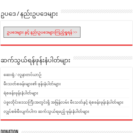
ဥပဒေ / နည်းဥပဒေများ
ဥပဒေများ နှင့် နည်းဥပဒေများကြည့်ရှုရန် >>
ဆက်သွယ်ရန်ဖုန်းနံပါတ်များ
ဆေးရုံ / လူနာတင်ယာဉ်
မီးသတ်စခန်းများ၏ ဖုန်းနံပါတ်များ
ရဲစခန်းဖုန်းနံပါတ်များ
ပဲခူးတိုင်းဒေသကြီးအတွင်းရှိ အမြန်လမ်း မီးသတ်နှင့် ရဲစခန်းဖုန်းနံပါတ်များ
လျှပ်စစ်မီးပျက်ပါက ဆက်သွယ်ရမည့် ဖုန်းနံပါတ်များ
Donation