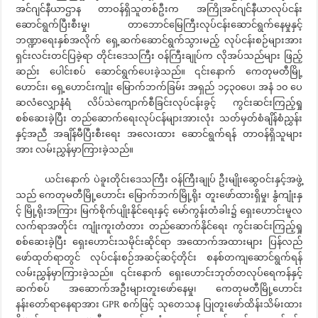
အင်ဂျင်နီယာဌာန တာဝန်ရှိသူတစ်ဦးက အကြိုအင်ဂျင်နီယာလုပ်ငန်း
ဆောင်ရွက်ပြီးစီးမှု၊ တာဘောင်​မြေကြီးလုပ်ငန်းဆောင်ရွက်နေမှုနှင့်
ဘဏ္ဍာရေးနှစ်အလိုက် ရှေ့ဆက်ဆောင်ရွက်သွားမည့် လုပ်ငန်းစဉ်များအား
ရှင်းလင်းတင်ပြခဲ့ရာ တိုင်းဒေသကြီး ဝန်ကြီးချုပ်က လိုအပ်သည်များ ဖြည့်
ဆည်း ပေါင်းစပ် ဆောင်ရွက်ပေးခဲ့သည်။ ၎င်းနောက် ကေတုမတီမြို့
ဟောင်း၊ ရှေ့ဟောင်းကျုံး မြောက်ဘက်ခြမ်း အရှည် ၁၄၃၀ပေ၊ အနံ ၁၀ ပေ
ဆလံလျှောနံရံ လိပ်သဲကျောက်စီခြင်းလုပ်ငန်းခွင့် ကွင်းဆင်းကြည့်ရှု
စစ်ဆေးခဲ့ပြီး တည်ဆောက်ရေးလုပ်ငန်များအားလုံး သတ်မှတ်စံချိန်စံညွှန်း
နှင့်အညီ အချိန်မီပြီးစီးရေး အလေးထား ဆောင်ရွက်ရန် တာဝန်ရှိသူများ
အား လမ်းညွှန်မှာကြားခဲ့သည်။
ယင်းနောက် ပဲခူးတိုင်းဒေသကြီး ဝန်ကြီးချုပ် ဦးမျိုးဆွေဝင်းနှင့်အဖွဲ့
သည် ကေတုမတီမြို့ဟောင်း မြောက်ဘက်မြို့ရိုး တူးဖော်ထားရှိမှု၊ နွံကျုံးနှ
င့် မြို့ရိုးအကြား မြက်စိုက်ပျိုးနိုင်ရေးနှင့် မော်ကွန်းတံခါး၌ ရှေးဟောင်းမူလ
လက်ရာအတိုင်း ကျုံးကူးတံတား တည်ဆောက်နိုင်ရေး ကွင်းဆင်းကြည့်ရှု
စစ်ဆေးခဲ့ပြီး ရှေးဟောင်းသမိုင်းဆိုင်ရာ အထောက်အထားများ ပြန်လည်
ဖော်ထုတ်ရာတွင် လုပ်ငန်းစဉ်အဆင့်ဆင့်တိုင်း စနစ်တကျဆောင်ရွက်ရန်
လမ်းညွှန်မှာကြားခဲ့သည်။ ၎င်းနောက် ရှေးဟောင်းဘုတ်တလုပ်ရေကန်နှင့်
ဆက်စပ် အဆောက်အဦးများတူးဖော်နေမှု၊ ကေတုမတီမြို့ဟောင်း
နန်းတော်ရာနေရာအား GPR စက်ဖြင့် သုတေသန ပြုတူးဖော်ထိန်းသိမ်းထား