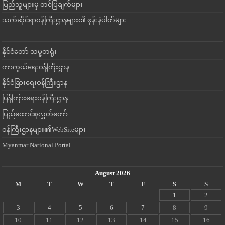
ပြည်သူများမှ တင်ပြချက်များ
သက်ဆိုင်ရာဝန်ကြီးဌာနများ၏ ဖုန်းနံပါတ်များ
နိုင်ငံတော် သမ္မတရုံး
ကာကွယ်ရေးဝန်ကြီးဌာန
နိုင်ငံခြားရေးဝန်ကြီးဌာန
ပြန်ကြားရေးဝန်ကြီးဌာန
ပြည်ထောင်စုလွှတ်တော်
ဝန်ကြီးဌာနများ၏WebSiteများ
Myanmar National Portal
August 2026
M
T
W
T
F
S
S
1
2
3
4
5
6
7
8
9
10
11
12
13
14
15
16