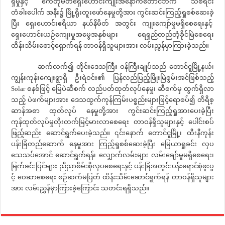
ရှိမှုနှင့် ကေတုမတီရှေးဟောင်းကျုံးအနောက်တောင်ဘက် သစ်ရင်း
တံခါးပေါက် အနီး၌ မြို့ရိုးတူးဖော်နေမှုတို့အား ကွင်းဆင်းကြည့်ရှုစစ်ဆေးခဲ့
ပြီး ရှေးဟောင်းဧရိယာ နယ်နိမိတ် အတွင်း ကျုးကျော်မှုမရှိစေရေးနှင့်
ရှေးဟောင်းယဉ်ကျေးမှုအမွေအနှစ်များ ရေရှည်တည်တံ့ခိုင်မြဲစေရေး
ထိန်းသိမ်းစောင့်ရှောက်ရန် တာဝန်ရှိသူများအား လမ်းညွှန်မှာကြားခဲ့သည်။
ဆက်လက်၍ တိုင်းဒေသကြီး ဝန်ကြီးချုပ်သည် တောင်ငူမြို့နယ်၊
ကျွန်းကုန်းကျေးရွာရှိ ဦးရဲဝင်း၏ ပြန်လည်ပြည့်ဖြိုးမြဲစွမ်းအင်ဖြစ်သည့်
Solar စနစ်ဖြင့် မြေပဲဆီစက် လည်ပတ်ထုတ်လုပ်နေမှု၊ ဆီစက်မှ ထွက်ရှိလာ
သည့် ပဲဖက်များအား ဒေသထွက်ကုန်ကြမ်းပစ္စည်းများဖြင့်ရောစပ်၍ တိရိစ္
ဆာန်အစာ ထုတ်လုပ် နေမှုတို့အား ကွင်းဆင်းကြည့်ရှုအားပေးခဲ့ပြီး
ကုန်ထုတ်လုပ်မှုတိုးတက်မြင့်မားလာစေရေး တာဝန်ရှိသူများနှင့် ပေါင်းစပ်
ဖြည့်ဆည်း ဆောင်ရွက်ပေးခဲ့သည်။ ၎င်းနောက် တောင်ငူမြို့၊ ထီးနီကုန်း
ပန်းခြံတည်ဆောက် နေမှုအား ကြည့်ရှုစစ်ဆေးခဲ့ပြီး မြေယာရှုခင်း လှပ
သေသပ်အောင် ဆောင်ရွက်ရန်၊ လျှောက်လမ်းများ လမ်းချော်မှုမရှိစေရေး၊
မြက်ခင်းပြင်များ ညီညာစိမ်းစိုလှပစေရေးနှင့် ပန်းခြံအတွင်းပန်းရောင်စုံဖူးပွ
င့် ဝေဆာစေရေး စဉ်ဆက်မပြတ် ထိန်းသိမ်းဆောင်ရွက်ရန် တာဝန်ရှိသူများ
အား လမ်းညွှန်မှာကြားခဲ့ကြောင်း သတင်းရရှိသည်။