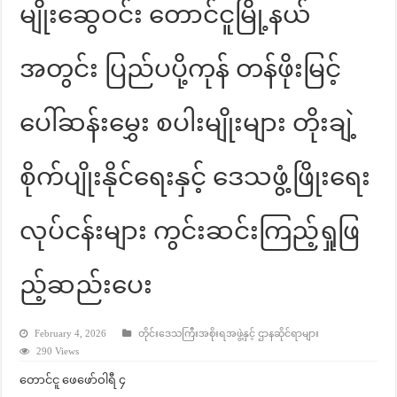
မျိုးဆွေဝင်း တောင်ငူမြို့နယ်
အတွင်း ပြည်ပပို့ကုန် တန်ဖိုးမြင့်
ပေါ်ဆန်းမွှေး စပါးမျိုးများ တိုးချဲ့
စိုက်ပျိုးနိုင်ရေးနှင့် ဒေသဖွံ့ဖြိုးရေး
လုပ်ငန်းများ ကွင်းဆင်းကြည့်ရှုဖြ
ည့်ဆည်းပေး
February 4, 2026
တိုင်းဒေသကြီးအစိုးရအဖွဲ့နှင့် ဌာနဆိုင်ရာများ
290 Views
တောင်ငူ ဖေဖော်ဝါရီ ၄