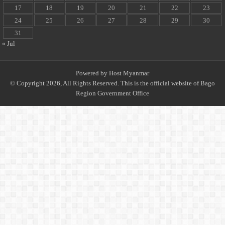
17
18
19
20
21
22
23
24
25
26
27
28
29
30
31
« Jul
Powered by
Host Myanmar
© Copyright 2026, All Rights Reserved. This is the official website of Bago
Region Government Office