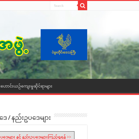
းဟောင်းယဉ်ကျေးမှုဆိုင်ရာများ
ဒေ / နည်းဥပဒေများ
ပဒေများ နှင့် နည်းဥပဒေများကြည့်ရှုရန် >>