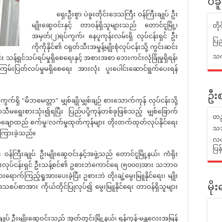
ပဲခ
ရှေးဦးစွာ ပဲခူးတိုင်းဒေသကြီး ဝန်ကြီးချုပ် ဦး
မျိုးဆွေဝင်းနှင့် တာဝန်ရှိသူများသည် တောင်ငူမြို့၊
တိ
အမှတ်(၂)ရပ်ကွက်၊ နေပူကုန်းလမ်းရှိ လုပ်ငန်းရှင် ဦး
ပြည
ကိုကိုနိုင်၏ ငရုတ်သီးအမှုန့်မျိုးစုံလုပ်ငန်းသို့ ကွင်းဆင်း
သက်
း သန့်ရှင်သပ်ရပ်မှုရှိစေရေးနှင့် အစားအစာ ဘေးကင်းလုံခြုံမှုရှိရန်၊
ကုန်ကြမ်းပြတ်လပ်မှုမရှိစေရေး အားလုံး ပူးပေါင်းဆောင်ရွက်ပေးရန်
ဦးစ
ရှိ “မိဘမေတ္တာ” မျှစ်ချို/မျှစ်ချဉ် စားသောက်ကုန် လုပ်ငန်းသို့
ရာသီမရွေးစားသုံး၍ရပြီး ပြည်ပပို့ကုန်တစ်ခုဖြစ်သည့် မျှစ်ခြောက်
တည
ဝါးအချောထည် စက်မှု/လက်မှုထုတ်ကုန်များ တိုးတက်ထုတ်လုပ်နိုင်ရေး
သဘ
ာကြားခဲ့သည်။
လယ်
ပြ
ပ် ဦးမျိုးဆွေဝင်းနှင့်အဖွဲ့သည် တောင်ငူမြို့နယ်၊ ကံရိုး
ူရေးလုပ်ငန်းရှင် ဦးသန့်စင်၏ ဥစားဘဲကောင်ရေ (၅၀၀၀)အား သဘာဝ
ောက်ကြည့်ရှုအားပေးခဲ့ပြီး ဥစားဘဲ တိုးချဲ့မွေးမြူနိုင်ရေး၊ မျိုး
ဒေသစပ်စာအား ကိုယ်တိုင်ပြုလုပ်၍ မွေးမြူနိုင်ရေး တာဝန်ရှိသူများ
မိ
ဦးမျိုးဆွေဝင်းသည် အုတ်တွင်းမြို့နယ်၊ ရန်ကုန်-မန္တလေးအမြန်