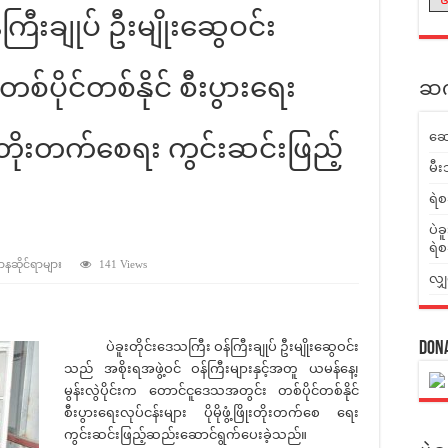
ကြီးချုပ် ဦးမျိုးဆွေဝင်း
ပိုင်တစ်နိုင် စီးပွားရေး
ဆက်
ဆေ
ဖြိုးတိုးတက်စေရး ကွင်းဆင်းဖြည့်
မီး
ရဲစ
ပဲခ
ရဲစ
ဌာနဆိုင်ရာများ
141 Views
လျှ
ပဲခူးတိုင်းဒေသကြီး ဝန်ကြီးချုပ် ဦးမျိုးဆွေဝင်း
Don
သည် အစိုးရအဖွဲ့ဝင် ဝန်ကြီးများနှင့်အတူ ယမန်နေ့၊
မွန်းလွဲပိုင်းက တောင်ငူဒေသအတွင်း တစ်ပိုင်တစ်နိုင်
စီးပွားရေးလုပ်ငန်းများ ပိုမိုဖွံ့ဖြိုးတိုးတက်စေ ရေး
ကွင်းဆင်းဖြည့်ဆည်းဆောင်ရွက်ပေးခဲ့သည်။