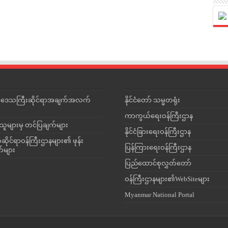
င်းဒေသကြီးဆိုင်ရာအချက်အလက်
နိုင်ငံတော် သမ္မတရုံး
ကာကွယ်ရေးဝန်ကြီးဌာန
သူများမှ တင်ပြချက်များ
နိုင်ငံခြားရေးဝန်ကြီးဌာန
ိုင်ရာဝန်ကြီးဌာနများ၏ ဖုန်း
ပြန်ကြားရေးဝန်ကြီးဌာန
တ်များ
ပြည်ထောင်စုလွှတ်တော်
ဝန်ကြီးဌာနများ၏WebSiteများ
Myanmar National Portal