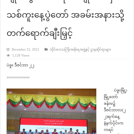
သစ်ကူးနေ့ပွဲတော် အခမ်းအနားသို့
တက်ရောက်ချီးမြှင့်
December 22, 2022
တိုင်းဒေသကြီးအစိုးရအဖွဲ့နှင့် ဌာနဆိုင်ရာများ
1,128 Views
ပဲခူး ဒီဇင်ဘာ ၂၂
===========
ပဲခူးမြို့၊
မြို့တော်
ခန်းမ၌
ဒီဇင်ဘာလ(၂
၂)ရက်နေ့
နံနက်ပိုင်းက
ကရင်