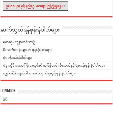
ဥပဒေများ နှင့် နည်းဥပဒေများကြည့်ရှုရန် >>
ဆက်သွယ်ရန်ဖုန်းနံပါတ်များ
ဆေးရုံ / လူနာတင်ယာဉ်
မီးသတ်စခန်းများ၏ ဖုန်းနံပါတ်များ
ရဲစခန်းဖုန်းနံပါတ်များ
ပဲခူးတိုင်းဒေသကြီးအတွင်းရှိ အမြန်လမ်း မီးသတ်နှင့် ရဲစခန်းဖုန်းနံပါတ်များ
လျှပ်စစ်မီးပျက်ပါက ဆက်သွယ်ရမည့် ဖုန်းနံပါတ်များ
Donation