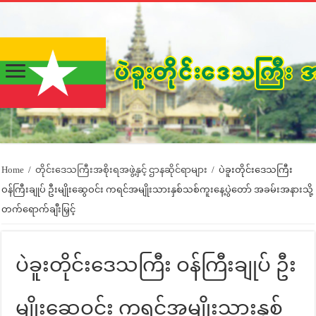
Home
/
တိုင်းဒေသကြီးအစိုးရအဖွဲ့နှင့် ဌာနဆိုင်ရာများ
/
ပဲခူးတိုင်းဒေသကြီး
ဝန်ကြီးချုပ် ဦးမျိုးဆွေဝင်း ကရင်အမျိုးသားနှစ်သစ်ကူးနေ့ပွဲတော် အခမ်းအနားသို့
တက်ရောက်ချီးမြှင့်
ပဲခူးတိုင်းဒေသကြီး ဝန်ကြီးချုပ် ဦး
မျိုးဆွေဝင်း ကရင်အမျိုးသားနှစ်