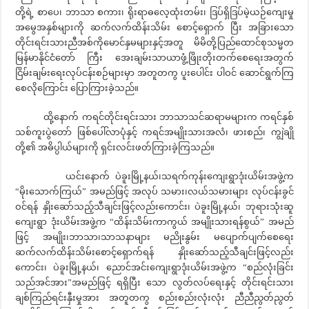
တို့ရဲ့ စာပေ၊ ဘာသာ စကား၊ ရိုးရာဓလေ့ထုံးတမ်း၊ ဒြပ်ရှိဒြပ်မဲ့ယဉ်ကျေးမှု
အမွေအနှစ်များကို ဆက်လက်ထိန်းသိမ်း စောင့်ရှောက် ပြီး အခြားသော
တိုင်းရင်းသားညီအစ်ကိုမောင်နှမများနှင့်အတူ မိမိတို့ပြည်ထောင်စုသမ္မတ
မြန်မာနိုင်ငံတော် ကြီး အေးချမ်းသာယာဖွံ့ဖြိုးတိုးတက်စေရေးအတွက်
ငြိမ်းချမ်းရေးလုပ်ငန်းစဉ်များမှာ အတူတကွ ပူးပေါင်း ပါဝင် ဆောင်ရွက်ကြ
စေလိုကြောင်း ပြောကြားခဲ့သည်။
ထို့နောက် ကရင်တိုင်းရင်းသား ဘာသာသင်ဆရာမများက ကရင်နှစ်
သစ်ကူးပွဲတော် ဖြစ်ပေါ်လာပုံနှင့် ကရင်အမျိုးသားအလံ၊ ဖားစည်၊ ကျွဲချို
တို့၏ အဓိပ္ပါယ်များကို ရှင်းလင်းဖတ်ကြားခဲ့ကြသည်။
ယင်းနောက် ပဲခူးမြို့နယ်၊သရက်ကုန်းကျေးရွာဒုံးယိမ်းအဖွဲ့က
“မိုးသောက်ကြယ်” အမည်ဖြင့် အလုပ် သမား၊လယ်သမားများ လုပ်ငန်းခွင်
ဝင်ရန် နှိုးဆော်သည့်သီချင်းဖြင့်လည်းကောင်း၊ ပဲခူးမြို့နယ်၊ ဘုရားသုံးဆူ
ကျေးရွာ ဒုံးယိမ်းအဖွဲ့က “ထိန်းသိမ်းကာကွယ် အမျိုးသားရန်စွယ်” အမည်
ဖြင့် အမျိုး၊ဘာသာ၊သာသနာများ မညိုးနွမ်း မပျောက်ပျက်စေရေး
ဆက်လက်ထိန်းသိမ်းစောင့်ရှောက်ရန် နှိုးဆော်သည့်သီချင်းဖြင့်လည်း
ကောင်း၊ ပဲခူးမြို့နယ်၊ ညောင်အင်းကျေးရွာဒုံးယိမ်းအဖွဲ့က “စည်လုံးခြင်း
သည်အင်အား”အမည်ဖြင့် ရရှိပြီး သော လွတ်လပ်ရေးနှင့် တိုင်းရင်းသား
ချစ်ကြည်ရင်းနှီးမှုအား အတူတကွ စည်းစည်းလုံးလုံး ညီညီညွတ်ညွတ်