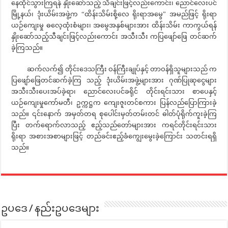
နေထိုင်သွားကြရန် နှိုးဆော်သည့် သီချင်းဖြင့်လည်းကောင်း၊ ညောင်လေးပင်
မြို့နယ်၊ ဒုံးယိမ်းအဖွဲ့က “ထိန်းသိမ်းစို့လေ ရိုးရာအမွေ” အမည်ဖြင့် ရိုးရာ
ယဉ်ကျေးမှု ဓလေ့ထုံးစံများ၊ အမွေအနှစ်များအား ထိန်းသိမ်း ကာကွယ်ရန်
နှိုးဆော်သည့်သီချင်းဖြင့်လည်းကောင်း အသီးသီး ကပြဖျော်ဖြေ တင်ဆက်
ခဲ့ကြသည်။
ဆက်လက်၍ တိုင်းဒေသကြီး ဝန်ကြီးချုပ်နှင့် တာဝန်ရှိသူများသည် က
ပြဖျော်ဖြေတင်ဆက်ခဲ့ကြ သည့် ဒုံးယိမ်းအဖွဲ့များအား ဂုဏ်ပြုဆုငွေများ
အသီးသီးပေးအပ်ခဲ့ရာ၊ ညောင်လေးပင်ခရိုင် တိုင်းရင်းသား စာပေနှင့်
ယဉ်ကျေးမှုကော်မတီ၊ ဥက္ကဋ္ဌက ကျေးဇူးတင်စကား ပြန်လည်ပြောကြားခဲ့
သည်။ ၎င်းနောက် အမှတ်တရ စုပေါင်းမှတ်တမ်းတင် ဓါတ်ပုံရိုက်ကူးခဲ့ကြ
ပြီး တက်ရောက်လာသည့် ဧည့်သည်တော်များအား ကရင်တိုင်းရင်းသား
ရိုးရာ အစားအစာများဖြင့် တည်ခင်းဧည့်ခံကျွေးမွေးခဲ့ကြောင်း သတင်းရရှိ
သည်။
ဥပဒေ / နည်းဥပဒေများ