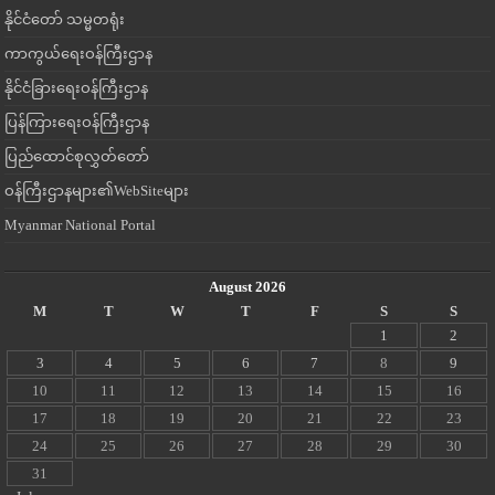
နိုင်ငံတော် သမ္မတရုံး
ကာကွယ်ရေးဝန်ကြီးဌာန
နိုင်ငံခြားရေးဝန်ကြီးဌာန
ပြန်ကြားရေးဝန်ကြီးဌာန
ပြည်ထောင်စုလွှတ်တော်
ဝန်ကြီးဌာနများ၏WebSiteများ
Myanmar National Portal
August 2026
M
T
W
T
F
S
S
1
2
3
4
5
6
7
8
9
10
11
12
13
14
15
16
17
18
19
20
21
22
23
24
25
26
27
28
29
30
31