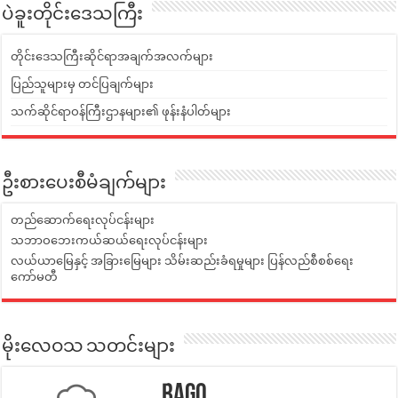
ပဲခူးတိုင်းဒေသကြီး
တိုင်းဒေသကြီးဆိုင်ရာအချက်အလက်များ
ပြည်သူများမှ တင်ပြချက်များ
သက်ဆိုင်ရာဝန်ကြီးဌာနများ၏ ဖုန်းနံပါတ်များ
ဦးစားပေးစီမံချက်များ
တည်ဆောက်ရေးလုပ်ငန်းများ
သဘာဝဘေးကယ်ဆယ်ရေးလုပ်ငန်းများ
လယ်ယာမြေနှင့် အခြားမြေများ သိမ်းဆည်းခံရမှုများ ပြန်လည်စီစစ်ရေး
ကော်မတီ
မိုးလေဝသ သတင်းများ
Bago