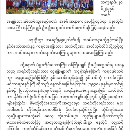
သက္ကရာဇ်(၂၇
၆၂)ခုနှစ်
ကရင်
အမျိုးသားနှစ်သစ်ကူးနေ့ပွဲတော် အခမ်းအနားကျင်းပပြုလုပ်ရာ ပဲခူးတိုင်း
ဒေသကြီး ဝန်ကြီးချုပ် ဦးမျိုးဆွေဝင်း တက်ရောက်ချီးမြှင့်ပေးခဲ့သည်။
ရှေးဦးစွာ ဖားစည်(၉)ချက်တီး၍ အခမ်းအနားကိုဖွင့်လှစ်ပြီး
နိုင်ငံတော်အလံနှင့် ကရင်အမျိုးသား အလံတို့အား အလံတိုင်ထိပ်သို့လွှင့်ထူ
ကာ အခမ်းအနား တက်ရောက်လာကြသူများက အလေးပြုကြသည်။
ထို့နောက် ပဲခူးတိုင်းဒေသကြီး ဝန်ကြီးချုပ် ဦးမျိုးဆွေဝင်းမှ ယနေ့
သည် ကရင်တိုင်းရင်းသား လူမျိုးများ၏ (၈၄)ကြိမ်မြောက် ကရင်နှစ်သစ်
ကူး နေ့ထူးနေ့မြတ်ဖြစ်ပြီး နှစ်ဟောင်းကုန်ဆုံး၍ နှစ်သစ်ကို ကောင်းခြင်း
မင်္ဂလာများနှင့် ကြိုဆိုသည့် နေ့တစ်နေ့ဖြစ်ကြောင်း၊ (၁၉၃၈) ခုနှစ်မှစတင်၍
နှစ်စဉ် ပြာသိုလဆန်း(၁)ရက်နေ့ကို ကရင်နှစ်သစ်ကူးနေ့အဖြစ် သတ်မှတ်
ကာ နိုင်ငံတော်ရုံးပိတ်ရက်အဖြစ် တရားဝင်ကျင်းပပြုလုပ် ခွင့်ပြုပေးခဲ့တာ
ဖြစ်ကြောင်း၊ မိမိတို့တိုင်းဒေသကြီးအတွင်းမှာ ကရင်တိုင်းရင်းသား များ
အပါအဝင် တိုင်းရင်းသားပေါင်းစုံ မှီတင်းနေထိုင်ကြပြီး တိုင်းရင်းသား
လူမျိုးများအားလုံး၏ ဓလေ့ ထုံးတမ်းများ တူညီမှုများမရှိသော်လည်း
မိသားစုစိတ်ဓာတ်ဖြင့် အတူတကွချစ်ကြည်ရင်းနှီးစွာ နေထိုင် လျှက်ရှိ
ကြောင်း၊ ကရင်တိုင်ရင်းသား ညီအစ်ကိုမောင်နှမများအားလုံးအနေဖြင့် မိမိ