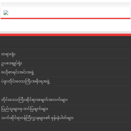
တရားရုံး
ဥပဒေချုပ်ရုံး
ဗဟိုစာရင်းအင်းအဖွဲ့
ပဲခူးတိုင်းဒေသကြီးအစိုးရအဖွဲ့
တိုင်းဒေသကြီးဆိုင်ရာအချက်အလက်များ
ပြည်သူများမှ တင်ပြချက်များ
သက်ဆိုင်ရာဝန်ကြီးဌာနများ၏ ဖုန်းနံပါတ်များ