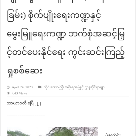
ခြမ်း) စိုက်ပျိုးရေးကဏ္ဍနှင့်
မွေးမြူရေးကဏ္ဍ ဘက်စုံအဆင့်မြှ
င့်တင်ပေးနိုင်ရေး ကွင်းဆင်းကြည့်
ရှုစစ်ဆေး
April 24, 2023
တိုင်းဒေသကြီးအစိုးရအဖွဲ့နှင့် ဌာနဆိုင်ရာများ
643 Views
သာယာဝတီ ဧပြီ ၂၂
==================
ပဲခူးတိုင်း