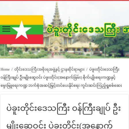
Home
/
တိုင်းဒေသကြီးအစိုးရအဖွဲ့နှင့် ဌာနဆိုင်ရာများ
/
ပဲခူးတိုင်းဒေသကြီး
ဝန်ကြီးချုပ် ဦးမျိုးဆွေဝင်း ပဲခူးတိုင်း(အနောက်ခြမ်း) စိုက်ပျိုးရေးကဏ္ဍနှင့်
မွေးမြူရေးကဏ္ဍ ဘက်စုံအဆင့်မြှင့်တင်ပေးနိုင်ရေး ကွင်းဆင်းကြည့်ရှုစစ်ဆေး
ပဲခူးတိုင်းဒေသကြီး ဝန်ကြီးချုပ် ဦး
မျိုးဆွေဝင်း ပဲခူးတိုင်း(အနောက်