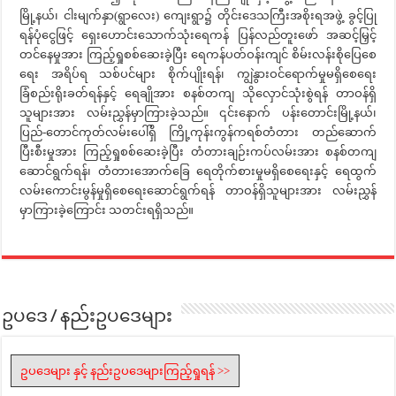
မြို့နယ်၊ ငါးမျက်နှာ(ရွာလေး) ကျေးရွာ၌ တိုင်းဒေသကြီးအစိုးရအဖွဲ့ ခွင့်ပြု
ရန်ပုံငွေဖြင့် ရှေးဟောင်းသောက်သုံးရေကန် ပြန်လည်တူးဖော် အဆင့်မြှင့်
တင်နေမှုအား ကြည့်ရှုစစ်ဆေးခဲ့ပြီး ရေကန်ပတ်ဝန်းကျင် စိမ်းလန်းစိုပြေစေ
ရေး အရိပ်ရ သစ်ပင်များ စိုက်ပျိုးရန်၊ ကျွဲနွားဝင်ရောက်မှုမရှိစေရေး
ခြံစည်းရိုးခတ်ရန်နှင့် ရေချိုအား စနစ်တကျ သိုလှောင်သုံးစွဲရန် တာဝန်ရှိ
သူများအား လမ်းညွှန်မှာကြားခဲ့သည်။ ၎င်းနောက် ပန်းတောင်းမြို့နယ်၊
ပြည်-တောင်ကုတ်လမ်းပေါ်ရှိ ကြို့ကုန်းကွန်ကရစ်တံတား တည်ဆောက်
ပြီးစီးမှုအား ကြည့်ရှုစစ်ဆေးခဲ့ပြီး တံတားချဉ်းကပ်လမ်းအား စနစ်တကျ
ဆောင်ရွက်ရန်၊ တံတားအောက်ခြေ ရေတိုက်စားမှုမရှိစေရေးနှင့် ရေထွက်
လမ်းကောင်းမွန်မှုရှိစေရေးဆောင်ရွက်ရန် တာဝန်ရှိသူများအား လမ်းညွှန်
မှာကြားခဲ့ကြောင်း သတင်းရရှိသည်။
ဥပဒေ / နည်းဥပဒေများ
ဥပဒေများ နှင့် နည်းဥပဒေများကြည့်ရှုရန် >>