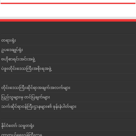
တရားရုံး
ဥပဒေချုပ်ရုံး
ဗဟိုစာရင်းအင်းအဖွဲ့
ပဲခူးတိုင်းဒေသကြီးအစိုးရအဖွဲ့
တိုင်းဒေသကြီးဆိုင်ရာအချက်အလက်များ
ပြည်သူများမှ တင်ပြချက်များ
သက်ဆိုင်ရာဝန်ကြီးဌာနများ၏ ဖုန်းနံပါတ်များ
နိုင်ငံတော် သမ္မတရုံး
ကာကွယ်ရေးဝန်ကြီးဌာန