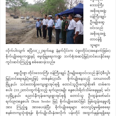
ဒေသကြီး
အစိုးရအဖွဲ့၊
ဝန်ကြီးချုပ်
ဦးမျိုးဆွေ
ဝင်းသည်
အစိုးရအဖွဲ့
တာဝန်ရှိ
သူများ
လိုက်ပါလျက် ဧပြီလ(၂၂)ရက်နေ့၊ နံနက်ပိုင်းက ပဲခူးတိုင်း(အနောက်ခြမ်း)
စိုက်ပျိုးရေးကဏ္ဍနှင့် မွေးမြူရေးကဏ္ဍ ဘက်စုံအဆင့်မြှင့်တင်ပေးနိုင်ရေး
ကွင်းဆင်းကြည့်ရှု စစ်ဆေးခဲ့သည်။
ရှေးဦးစွာ တိုင်းဒေသကြီး ဝန်ကြီးချုပ် ဦးမျိုးဆွေဝင်းသည် နိုင်ငံ့စီးပွါး
မြှင့်တင်ရေးရန်ပုံငွေဖြင့် တစ်နှစ်(၃)သီး စိုက်ပျိုးနေသည့် သာယာဝတီ
မြို့နယ်၊ သင်တောရိုးကျေးရွာအုပ်စုရှိ တောင်သူဦးကျော်စိုး၏ တစ်ဧက
စပါး (၁၁၂)တင်းထွက်ရှိသည့် ရက်(၉၀)မျိုး နွေစပါးရိတ်သိမ်းနေမှုနှင့် မင်း
လှမြို့နယ်၊ ညောင်နီကုန်းကျေးရွာအုပ်စုရှိ တောင်သူ ဦးထွန်းဇော်မင်း
ရက်(၉၀)နွေစပါး Drum Seeder ဖြင့် စိုက်ပျိုးအောင်မြင် ဖြစ်ထွန်းနေမှုတို့
အား ကြည့်ရှု အားပေးခဲ့ပြီး စိုက်ပျိုးရေများ လေလွင့်မှုမရှိစေရေး
စနစ်တကျသုံးစွဲရန်၊ စိုက်ပျိုးသီးနှံအလိုက် ပန်းတိုင် အထွက်နှုန်းရရှိရေး