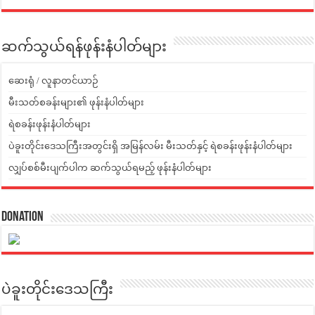
ဆက်သွယ်ရန်ဖုန်းနံပါတ်များ
ဆေးရုံ / လူနာတင်ယာဉ်
မီးသတ်စခန်းများ၏ ဖုန်းနံပါတ်များ
ရဲစခန်းဖုန်းနံပါတ်များ
ပဲခူးတိုင်းဒေသကြီးအတွင်းရှိ အမြန်လမ်း မီးသတ်နှင့် ရဲစခန်းဖုန်းနံပါတ်များ
လျှပ်စစ်မီးပျက်ပါက ဆက်သွယ်ရမည့် ဖုန်းနံပါတ်များ
Donation
ပဲခူးတိုင်းဒေသကြီး