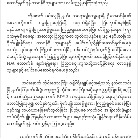
ဆောင်ရွက်ရန် တာဝန်ရှိသူများအား လမ်းညွှန်မှာကြားခဲ့သည်။
ထို့နောက် မင်းလှမြို့နယ်၊ သရောဂျီကျေးရွာရှိ ဦးအောင်စိုး၏
အသားတိုးဝက် မွေးမြူရေးခြံသို့ ရောက်ရှိခဲ့ပြီး ခြံလှောင်စနစ်ဖြင့်
စနစ်တကျ မွေးမြူထားရှိမှုအား ကြည့်ရှုအားပေးခဲ့ပြီး တိရိစ္ဆာန်ရောဂါ ကူး
စက်မှုမရှိစေရေး၊ အစားထိုးဖြည့်စွက်စာ ထုတ်လုပ်နိုင်ရေးနှင့် နေဗီယာမြက်
စိုက်ပျိုးနိုင်ရေး တာဝန်ရှိ သူများနှင့် ပေါင်းစပ်ညှိနှိုင်းဆောင်ရွက်ပေးခဲ့
သည်။ ၎င်းနောက် ကြို့ပင်ကောက်မြို့၊ ပန်းတင်(၂)ရပ်ကွက်ရှိ ဒေါ်မြလေး
ပဲလှော်ဖိုသို့ သွားရောက်ကြည့်ရှုခဲ့ပြီး ထုတ်ပိုးမှုစနစ် အဆင့်မြှင့်တင်နိုင်ရေး၊
FDA ထောက်ခံ ချက်ရရှိရေး၊ ပြည်ပဈေးကွက်သို့တင်ပို့နိုင်ရေး တာဝန်ရှိ
သူများနှင့် ပေါင်းစပ်ဆောင်ရွက်ပေးခဲ့သည်။
ယင်းနောက် တိုင်းဒေသကြီး ဝန်ကြီးချုပ်နှင့်အဖွဲ့သည် နတ်တလင်း
မြို့နယ်၊ ကြခတ်ဝါးရုံကျေးရွာ၌ တိုင်းဒေသကြီးအစိုးရအဖွဲ့ ခွင့်ပြုရန်ပုံငွေဖြ
င့် တောင်ညိုဆည်ရေသောက် BDY-3 သဲနှုန်းဆယ်ခြင်းနှင့် ရေလျှံထိန်းတာ
ဘောင်ပြုလုပ်၍ တစ်နှစ်(၃)သီး စိုက်ပျိုးထားရှိမှုအား ကြည့်ရှုစစ်ဆေးခဲ့ပြီး
စနစ်ကျ လယ်ယာမြေဖော်ထုတ်ခြင်း၊ ပြည်ပဈေးကွက်ဝင် အခြားသီးနှံများ
ထပ်မံစိုက်ပျိုးကြရန်နှင့် တာဘောင်များ ရေရှည်အသုံးပြုနိုင်ရေး ထိန်းသိမ်း
ဆောင်ရွက်ရန် လမ်းညွှန်မှာကြားခဲ့သည်။
ဆက်လက်၍ တိုင်းဒေသကြီး ဝန်ကြီးချုပ်နှင့်အဖွဲ့သည် ပန်းတောင်း