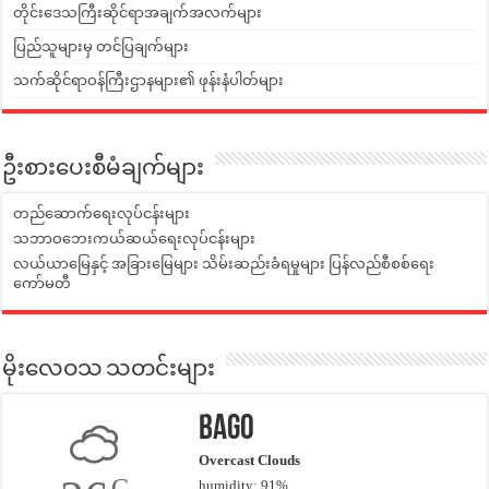
တိုင်းဒေသကြီးဆိုင်ရာအချက်အလက်များ
ပြည်သူများမှ တင်ပြချက်များ
သက်ဆိုင်ရာဝန်ကြီးဌာနများ၏ ဖုန်းနံပါတ်များ
ဦးစားပေးစီမံချက်များ
တည်ဆောက်ရေးလုပ်ငန်းများ
သဘာဝဘေးကယ်ဆယ်ရေးလုပ်ငန်းများ
လယ်ယာမြေနှင့် အခြားမြေများ သိမ်းဆည်းခံရမှုများ ပြန်လည်စီစစ်ရေး
ကော်မတီ
မိုးလေဝသ သတင်းများ
Bago
Overcast Clouds
C
humidity: 91%