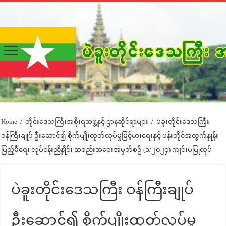
Home
/
တိုင်းဒေသကြီးအစိုးရအဖွဲ့နှင့် ဌာနဆိုင်ရာများ
/
ပဲခူးတိုင်းဒေသကြီး
ဝန်ကြီးချုပ် ဦးဆောင်၍ စိုက်ပျိုးထုတ်လုပ်မှုမြင့်မားရေးနှင့် ပန်းတိုင်အထွက်နှုန်း
ပြည့်မီရေး လုပ်ငန်းညှိနှိုင်း အစည်းအဝေးအမှတ်စဉ် (၁/၂၀၂၄) ကျင်းပပြုလုပ်
ပဲခူးတိုင်းဒေသကြီး ဝန်ကြီးချုပ်
ဦးဆောင်၍ စိုက်ပျိုးထုတ်လုပ်မှု