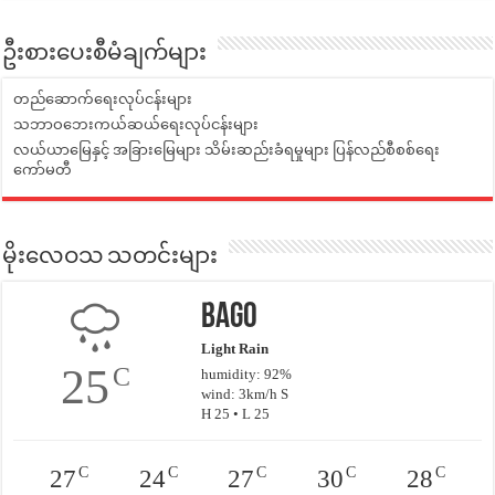
ဦးစားပေးစီမံချက်များ
တည်ဆောက်ရေးလုပ်ငန်းများ
သဘာဝဘေးကယ်ဆယ်ရေးလုပ်ငန်းများ
လယ်ယာမြေနှင့် အခြားမြေများ သိမ်းဆည်းခံရမှုများ ပြန်လည်စီစစ်ရေး
ကော်မတီ
မိုးလေဝသ သတင်းများ
Bago
Light Rain
25
C
humidity: 92%
wind: 3km/h S
H 25 • L 25
C
C
C
C
C
27
24
27
30
28