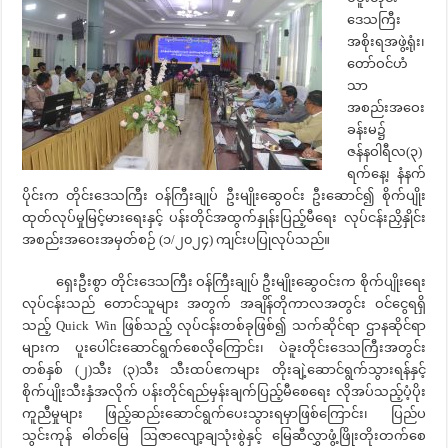
ဒေသကြီး
အစိုးရအဖွဲ့ရုံး၊
တော်ဝင်ဟံ
သာ
အစည်းအဝေး
ခန်းမ၌
ဇန်နဝါရီလ(၃)
ရက်နေ့၊ နံနက်
ပိုင်းက တိုင်းဒေသကြီး ဝန်ကြီးချုပ် ဦးမျိုးဆွေဝင်း ဦးဆောင်၍ စိုက်ပျိုး
ထုတ်လုပ်မှုမြင့်မားရေးနှင့် ပန်းတိုင်အထွက်နှုန်းပြည့်မီရေး လုပ်ငန်းညှိနှိုင်း
အစည်းအဝေးအမှတ်စဉ် (၁/၂၀၂၄) ကျင်းပပြုလုပ်သည်။
ရှေးဦးစွာ တိုင်းဒေသကြီး ဝန်ကြီးချုပ် ဦးမျိုးဆွေဝင်းက စိုက်ပျိုးရေး
လုပ်ငန်းသည် တောင်သူများ အတွက် အချိန်တိုကာလအတွင်း ဝင်ငွေရရှိ
သည့် Quick Win ဖြစ်သည့် လုပ်ငန်းတစ်ခုဖြစ်၍ သက်ဆိုင်ရာ ဌာနဆိုင်ရာ
များက ပူးပေါင်းဆောင်ရွက်စေလိုကြောင်း၊ ပဲခူးတိုင်းဒေသကြီးအတွင်း
တစ်နှစ် (၂)သီး (၃)သီး သီးထပ်ဧကများ တိုးချဲ့ဆောင်ရွက်သွားရန်နှင့်
စိုက်ပျိုးသီးနှံအလိုက် ပန်းတိုင်ရည်မှန်းချက်ပြည့်မီစေရေး လိုအပ်သည့်ပံ့ပိုး
ကူညီမှုများ ဖြည့်ဆည်းဆောင်ရွက်ပေးသွားရမှာဖြစ်ကြောင်း၊ ပြည်ပ
သွင်းကုန် ဓါတ်မြေ ဩဇာလျော့ချသုံးစွဲနှင့် မြေဆီလွှာဖွံ့ဖြိုးတိုးတက်စေ