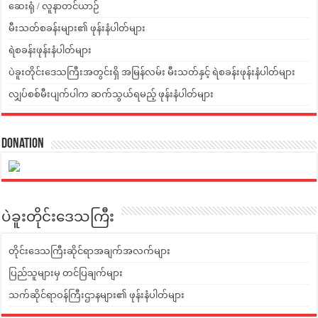
ဆေးရုံ / လူနာတင်ယာဉ်
မီးသတ်စခန်းများ၏ ဖုန်းနံပါတ်များ
ရဲစခန်းဖုန်းနံပါတ်များ
ပဲခူးတိုင်းဒေသကြီးအတွင်းရှိ အမြန်လမ်း မီးသတ်နှင့် ရဲစခန်းဖုန်းနံပါတ်များ
လျှပ်စစ်မီးပျက်ပါက ဆက်သွယ်ရမည့် ဖုန်းနံပါတ်များ
Donation
ပဲခူးတိုင်းဒေသကြီး
တိုင်းဒေသကြီးဆိုင်ရာအချက်အလက်များ
ပြည်သူများမှ တင်ပြချက်များ
သက်ဆိုင်ရာဝန်ကြီးဌာနများ၏ ဖုန်းနံပါတ်များ