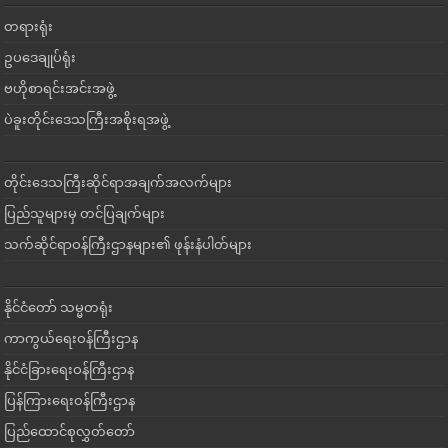
တရားရုံး
ဥပဒေချုပ်ရုံး
ဗဟိုစာရင်းအင်းအဖွဲ့
ပဲခူးတိုင်းဒေသကြီးအစိုးရအဖွဲ့
တိုင်းဒေသကြီးဆိုင်ရာအချက်အလက်များ
ပြည်သူများမှ တင်ပြချက်များ
သက်ဆိုင်ရာဝန်ကြီးဌာနများ၏ ဖုန်းနံပါတ်များ
နိုင်ငံတော် သမ္မတရုံး
ကာကွယ်ရေးဝန်ကြီးဌာန
နိုင်ငံခြားရေးဝန်ကြီးဌာန
ပြန်ကြားရေးဝန်ကြီးဌာန
ပြည်ထောင်စုလွှတ်တော်