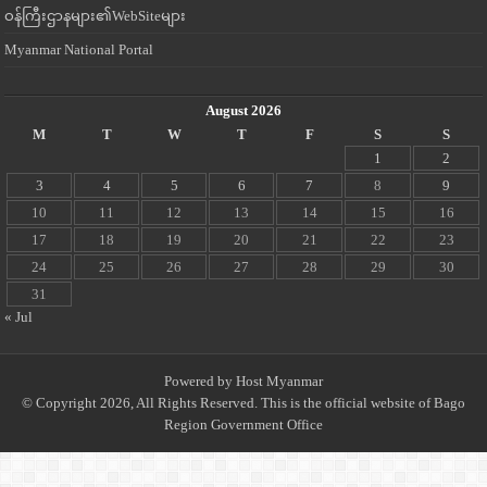
ဝန်ကြီးဌာနများ၏WebSiteများ
Myanmar National Portal
August 2026
M
T
W
T
F
S
S
1
2
3
4
5
6
7
8
9
10
11
12
13
14
15
16
17
18
19
20
21
22
23
24
25
26
27
28
29
30
31
« Jul
Powered by
Host Myanmar
© Copyright 2026, All Rights Reserved. This is the official website of Bago
Region Government Office