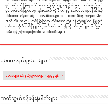
ရှင်းလင်းတင်ပြခဲ့ရာ တိုင်းဒေသကြီးစိုက်ပျိုးရေးဦးစီးမှူးက ထပ်မံဖြည့်စွက်
ရှင်းလင်းတင်ပြခဲ့သည်။ ၎င်းနောက် လုံခြုံရေးနှင့် နယ်စပ်ရေးရာဝန်ကြီးနှင့်
တိုင်းဒေသကြီးအဆင့် ဌာနဆိုင်ရာများက သက်ဆိုင်ရာကဏ္ဍအလိုက်
အသီးသီး အကြံပြုတင်ပြခဲ့ကြရာ တိုင်းဒေသကြီး ဝန်ကြီးချုပ်က မြို့နယ်
တစ်ခုအလိုက် တင်ပြချက်များနှင့်ပတ်သက် ၍ လိုအပ်ချက်များ ဖြည့်စွက်
လမ်းညွှန်မှာကြားခဲ့ကြောင်း သတင်းရရှိသည်။
ဥပဒေ / နည်းဥပဒေများ
ဥပဒေများ နှင့် နည်းဥပဒေများကြည့်ရှုရန် >>
ဆက်သွယ်ရန်ဖုန်းနံပါတ်များ