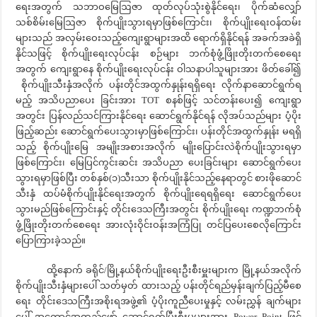
ရေးအတွက် သဘာဝမြေဩဇာ ထုတ်လုပ်သုံးစွဲနိုင်ရေး၊ ပိုက်ဆံလျှော်
သစ်စိမ်းမြေဩဇာ စိုက်ပျိုးသွားရမှာဖြစ်ကြောင်း၊ စိုက်ပျိုးရေးဝန်ထမ်း
များသည် အလှမ်းဝေးသည့်ကျေးရွာများအထိ ရောက်ရှိနိုင်ရန် အခက်အခဲရှိ
နိုင်သဖြင့် စိုက်ပျိုးရေးလုပ်ငန်း စဉ်များ ဘက်စုံဖွံ့ဖြိုးတိုးတက်စေရေး
အတွက် ကျေးရွာနေ စိုက်ပျိုးရေးလုပ်ငန်း ဝါသနာပါသူများအား ဖိတ်ခေါ်၍
စိုက်ပျိုးသီးနှံအလိုက် ပန်းတိုင်အထွက်နှုန်းရရှိရေး လိုက်နာဆောင်ရွက်ရ
မည့် အသိပညာပေး ခြင်းအား TOT စနစ်ဖြင့် သင်တန်းပေး၍ ကျေးရွာ
အတွင်း ပြန်လည်သင်ကြားနိုင်ရေး ဆောင်ရွက်နိုင်ရန် လိုအပ်သည်များ ပံ့ပိုး
ဖြည့်ဆည်း ဆောင်ရွက်ပေးသွားမှာဖြစ်ကြောင်း၊ ပန်းတိုင်အထွက်နှုန်း မရရှိ
သည့် စိုက်ပျိုးမြေ အမျိုးအစားအလိုက် မျိုးပြောင်းလဲစိုက်ပျိုးသွားရမှာ
ဖြစ်ကြောင်း၊ မြေပြင်ကွင်းဆင်း အသိပညာ ပေးခြင်းများ ဆောင်ရွက်ပေး
သွားရမှာဖြစ်ပြီး တစ်နှစ်(၁)သီးသာ စိုက်ပျိုးနိုင်သည့်နေရာတွင် စားဖိုဆောင်
သီးနှံ ထပ်မံစိုက်ပျိုးနိုင်ရေးအတွက် စိုက်ပျိုးရေရရှိရေး ဆောင်ရွက်ပေး
သွားမည်ဖြစ်ကြောင်းနှင့် တိုင်းဒေသကြီးအတွင်း စိုက်ပျိုးရေး ကဏ္ဍဘက်စုံ
ဖွံ့ဖြိုးတိုးတက်စေရေး အားလုံးဝိုင်းဝန်းအကြံပြု တင်ပြပေးစေလိုကြောင်း
ပြောကြားခဲ့သည်။
ထို့နောက် ခရိုင်/မြို့နယ်စိုက်ပျိုးရေးဦးစီးမှူးများက မြို့နယ်အလိုက်
စိုက်ပျိုးသီးနှံများပေါ် သတ်မှတ် ထားသည့် ပန်းတိုင်ရည်မှန်းချက်ပြည့်မီစေ
ရေး တိုင်းဒေသကြီးအစိုးရအဖွဲ့၏ ပံ့ပိုးကူညီပေးမှုနှင့် လမ်းညွှန် ချက်များ
ပေါ် အကောင်အထည်ဖော် ဆောင်ရွက်ပြီးစီးမှုများအား Power Point ဖြင့်