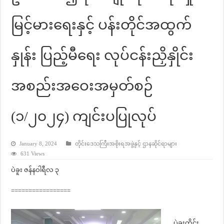
မြင့်မားရေးနှင့် ပန်းတိုင်အထွက်
နှုန်း ပြည့်မီရေး လုပ်ငန်းညှိနှိုင်း
အစည်းအဝေးအမှတ်စဉ်
(၁/၂၀၂၄) ကျင်းပပြုလုပ်
January 8, 2024
တိုင်းဒေသကြီးအစိုးရအဖွဲ့နှင့် ဌာနဆိုင်ရာများ
631 Views
ပဲခူး ဇန်နဝါရီလ ၃
=================
ပဲခူးတိုင်း