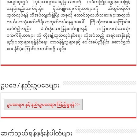
အများစုတွင် လုပ်သားရှားပါးမှုပြဿနာကို အဓိကကြုံတွေ့နေရသဖြင့်
တန်ဖိုးနည်းဘက်စုံသုံး စိုက်ပျိုးရေးကိရိယာများကို တီထွင်ဖန်တီး
ထုတ်လုပ်ရန် လိုအပ်လျက်ရှိပြီး ယခုလို တောင်သူလယ်သမားများအတွက်
လယ်ယာသုံးစက်ကိရိယာထုတ်လုပ်နေမှုအပေါ် ကြိုဆိုအားပေးကြောင်း၊
ထပ်မံ၍လည်း ပဲသီးနှံဆေးဖြန်းစက်များနှင့် အခြားလယ်ယာသုံး
စက်ကိရိယာများ ကို တိုးချဲ့ထုတ်လုပ်နိုင်ရေး လိုအပ်သည့် အရင်းအနှီးနှင့်
နည်းပညာများရရှိနိုင်ရေး တာဝန်ရှိသူများနှင့် ပေါင်းစပ်ညှိနှိုင်း ဆောင်ရွက်
ပေး နိုင်ခဲ့ကြောင်း သတင်းရရှိသည်။
ဥပဒေ / နည်းဥပဒေများ
ဥပဒေများ နှင့် နည်းဥပဒေများကြည့်ရှုရန် >>
ဆက်သွယ်ရန်ဖုန်းနံပါတ်များ