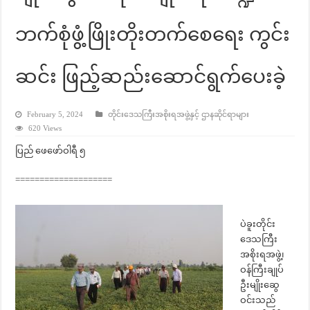
ဘက်စုံဖွံ့ဖြိုးတိုးတက်စေရေး ကွင်း
ဆင်း ဖြည့်ဆည်းဆောင်ရွက်ပေးခဲ့
February 5, 2024
တိုင်းဒေသကြီးအစိုးရအဖွဲ့နှင့် ဌာနဆိုင်ရာများ
620 Views
ပြည် ဖေဖော်ဝါရီ ၅
====================
ပဲခူးတိုင်း
ဒေသကြီး
အစိုးရအဖွဲ့၊
ဝန်ကြီးချုပ်
ဦးမျိုးဆွေ
ဝင်းသည်