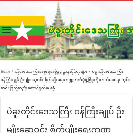
Home
/
တိုင်းဒေသကြီးအစိုးရအဖွဲ့နှင့် ဌာနဆိုင်ရာများ
/
ပဲခူးတိုင်းဒေသကြီး
ဝန်ကြီးချုပ် ဦးမျိုးဆွေဝင်း စိုက်ပျိုးရေးကဏ္ဍဘက်စုံဖွံ့ဖြိုးတိုးတက်စေရေး ကွင်း
ဆင်း ဖြည့်ဆည်းဆောင်ရွက်ပေးခဲ့
ပဲခူးတိုင်းဒေသကြီး ဝန်ကြီးချုပ် ဦး
မျိုးဆွေဝင်း စိုက်ပျိုးရေးကဏ္ဍ