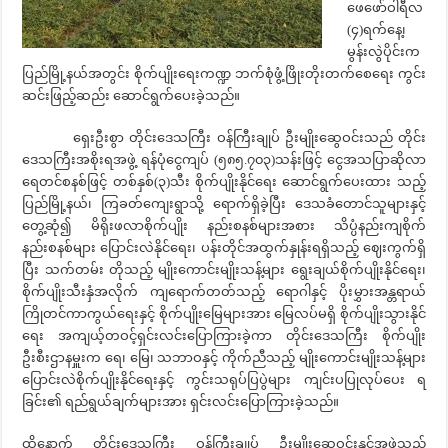
ဖေဖော်ဝါရီလ
(၄)ရက်နေ့၊
မွန်းလွဲပိုင်းက
ပြည်မြို့နယ်အတွင်း စိုက်ပျိုးရေးကဏ္ဍ ဘက်စုံဖွံ့ဖြိုးတိုးတက်စေရေး ကွင်း
ဆင်းဖြည့်ဆည်း ဆောင်ရွက်ပေးခဲ့သည်။
ရှေးဦးစွာ တိုင်းဒေသကြီး ဝန်ကြီးချုပ် ဦးမျိုးဆွေဝင်းသည် တိုင်း
ဒေသကြီးအစိုးရအဖွဲ့ ရန်ပုံငွေကျပ် (၅၈၅.၇၀၃)သန်းဖြင့် ငွေအသပြာဆိုလာ
ရေတင်စနစ်ဖြင့် တစ်နှစ်(၃)သီး စိုက်ပျိုးနိုင်ရေး ဆောင်ရွက်ပေးထား သည့်
ပြည်မြို့နယ်၊ ကြခတ်ကျေးရွာသို့ ရောက်ရှိခဲ့ပြီး ဒေသခံတောင်သူများနှင့်
တွေ့ဆုံ၍ မိရိုးဖလာစိုက်ပျိုး နည်းစနစ်များအစား သိပ္ပံနည်းကျစိုက်
နည်းစနစ်များ ပြောင်းလဲနိုင်ရေး၊ ပန်းတိုင်အထွက်နှုန်းရရှိသည့် ဈေးကွက်ရှိ
ပြီး သက်တမ်း တိုသည့် မျိုးကောင်းမျိုးသန့်များ ရွေးချယ်စိုက်ပျိုးနိုင်ရေး၊
စိုက်ပျိုးသီးနှံအလိုက် ကျရောက်တတ်သည့် ရောဂါနှင့် ပိုးမွှားအန္တရာယ်
ကြိုတင်ကာကွယ်ရေးနှင့် စိုက်ပျိုးမြေများအား မြေလပ်မရှိ စိုက်ပျိုးသွားနိုင်
ရေး အကျယ့်တဝင့်ရှင်းလင်းပြောကြားခဲ့ကာ တိုင်းဒေသကြီး စိုက်ပျိုး
ဦးစီးဌာနမှူးက ရေ၊ မြေ၊ သဘာဝနှင့် ကိုက်ညီသည့် မျိုးကောင်းမျိုးသန့်များ
ပြောင်းလဲစိုက်ပျိုးနိုင်ရေးနှင့် ကွင်းသရုပ်ပြပွဲများ ကျင်းပပြုလုပ်ပေး ရ
ခြင်း၏ ရည်ရွယ်ချက်များအား ရှင်းလင်းပြောကြားခဲ့သည်။
ထို့နောက် တိုင်းဒေသကြီး ဝန်ကြီးချုပ် ဦးမျိုးဆွေဝင်းနှင့်အဖွဲ့သည်