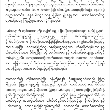
ပဲခူးတိုင်းဒေသကြီးမှ ထုတ်လုပ် သည့် တန်ဖိုးသင့်လက်ဆွဲကောက်စိုက်စက်
ဖြင့်လည်းကောင်း၊ Drum Seeder ဖြင့် တိုက်ရိုက်အစေ့ချစိုက်ပျိုး စနစ်ဖြင့်
လည်းကောင်း နွေစပါးကွင်းသရုပ်ပြစိုက်ပျိုးနေမှုအား ဒေသခံတောင်သူ
များနှင့်အတူ ကြည့်ရှုအားပေး ခဲ့ကြသည်။
ယင်းနောက် တိုင်းဒေသကြီး ဝန်ကြီးချုပ် ဦးမျိုးဆွေဝင်းသည် ပြည်မြို့နယ်၊
ကုန်းဇင်းကျေးရွာ၌ ၂၀၂၃-၂၀၂၄ ခုနှစ်၊ မတ်ပဲမျိုးစေ့ထုတ်စံပြ
စိုက်ခင်း(၁၀)ဧက စိုက်ပျိုးအောင်မြင်ဖြစ်ထွန်းနေမှုအား ကွင်းဆင်း ကြည့်ရှု
အားပေးခဲ့ပြီး ဒေသခံပြည်သူများနှင့်တွေ့ဆုံခဲ့ကာ သီးနှံစိုက်စွမ်းအားနှင့်
သီးထပ်စွမ်းအား ပိုမိုဖွံ့ဖြိုး တိုးတက်စေရေးနှင့် ကုန်းဇင်းကျေးရွာအုပ်စု၌
တစ်နှစ်(၃)သီး ဧက(၁၀၀၀)တိုးတက်စေရေးအတွက် သဘာဝ ချောင်းငယ်
အား မြေသားချောင်းပိတ်တမံ ဆောင်ရွက်ပေးနိုင်ရေး တွက်ချက်တင်ပြရန်
တာဝန်ရှိသူများအား လမ်းညွှန်မှာကြားခဲ့သည်။
ဆက်လက်၍ တိုင်းဒေသကြီး ဝန်ကြီးချုပ် ဦးမျိုးဆွေဝင်းသည် ပြည်
မြို့နယ်၊ မြရွာကျေးရွာရှိ စိန်ကမ္ဘာဦးကုမ္ပဏီ၊ လယ်ယာသုံးစက်ကိရိယာ
ထုတ်လုပ်ရေးအလုပ်ရုံသို့ရောက်ရှိခဲ့ရာ လုပ်ငန်းရှင် ဦးဇေယျာဦးမှ ကြံသီးနှံ
စိုက်ပျိုးသည့်စက်ကိရိယာနှင့် ကြံသီးနှံမြေဩဇာချစက်ကိရိယာ
ထုတ်လုပ်မှု အဆင့်ဆင့်အား လိုက်လံရှင်းလင်းပြသခဲ့ရာ စိုက်ပျိုးရေးနှင့်
ပတ်သက်၍ အောင်မြင်ဖြစ်ထွန်းလျက်ရှိ သော်လည်း ဒေသခံတောင်သူ