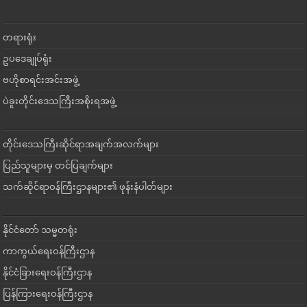
တရားရုံး
ဥပဒေချုပ်ရုံး
ဗဟိုစာရင်းအင်းအဖွဲ့
ပဲခူးတိုင်းဒေသကြီးအစိုးရအဖွဲ့
တိုင်းဒေသကြီးဆိုင်ရာအချက်အလက်များ
ပြည်သူများမှ တင်ပြချက်များ
သက်ဆိုင်ရာဝန်ကြီးဌာနများ၏ ဖုန်းနံပါတ်များ
နိုင်ငံတော် သမ္မတရုံး
ကာကွယ်ရေးဝန်ကြီးဌာန
နိုင်ငံခြားရေးဝန်ကြီးဌာန
ပြန်ကြားရေးဝန်ကြီးဌာန