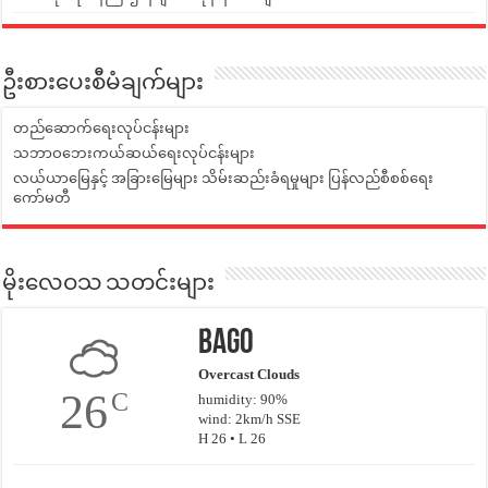
ဦးစားပေးစီမံချက်များ
တည်ဆောက်ရေးလုပ်ငန်းများ
သဘာဝဘေးကယ်ဆယ်ရေးလုပ်ငန်းများ
လယ်ယာမြေနှင့် အခြားမြေများ သိမ်းဆည်းခံရမှုများ ပြန်လည်စီစစ်ရေး
ကော်မတီ
မိုးလေဝသ သတင်းများ
Bago
Overcast Clouds
26
C
humidity: 90%
wind: 2km/h SSE
H 26 • L 26