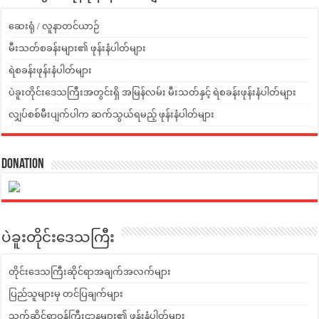
ဆေးရုံ / လူနာတင်ယာဉ်
မီးသတ်စခန်းများ၏ ဖုန်းနံပါတ်များ
ရဲစခန်းဖုန်းနံပါတ်များ
ပဲခူးတိုင်းဒေသကြီးအတွင်းရှိ အမြန်လမ်း မီးသတ်နှင့် ရဲစခန်းဖုန်းနံပါတ်များ
လျှပ်စစ်မီးပျက်ပါက ဆက်သွယ်ရမည့် ဖုန်းနံပါတ်များ
Donation
ပဲခူးတိုင်းဒေသကြီး
တိုင်းဒေသကြီးဆိုင်ရာအချက်အလက်များ
ပြည်သူများမှ တင်ပြချက်များ
သက်ဆိုင်ရာဝန်ကြီးဌာနများ၏ ဖုန်းနံပါတ်များ