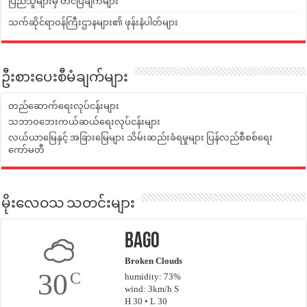
ပြည်သူများမှ တင်ပြချက်များ
သက်ဆိုင်ရာဝန်ကြီးဌာနများ၏ ဖုန်းနံပါတ်များ
ဦးစားပေးစီမံချက်များ
တည်ဆောက်ရေးလုပ်ငန်းများ
သဘာဝဘေးကယ်ဆယ်ရေးလုပ်ငန်းများ
လယ်ယာမြေနှင့် အခြားမြေများ သိမ်းဆည်းခံရမှုများ ပြန်လည်စီစစ်ရေး
ကော်မတီ
မိုးလေဝသ သတင်းများ
Bago
Broken Clouds
30
C
humidity: 73%
wind: 3km/h S
H 30 • L 30