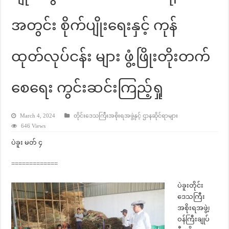
အတွင်း စိုက်ပျိုးရေးနှင့် ကုန်
ထုတ်လုပ်ငန်း များ ဖွံ့ဖြိုးတိုးတက်
စေရေး ကွင်းဆင်းကြည့်ရှု
March 4, 2024
တိုင်းဒေသကြီးအစိုးရအဖွဲ့နှင့် ဌာနဆိုင်ရာများ
646 Views
ပဲခူး မတ် ၄
=============
ပဲခူးတိုင်း
ဒေသကြီး
အစိုးရအဖွဲ့၊
ဝန်ကြီးချုပ်