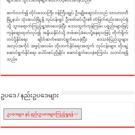
များအား သွင်းအားစုများ ထောက်ပံ့ပေးအပ်ခဲ့သည်။
ဆက်လက်၍ တိုင်းဒေသကြီး ဝန်ကြီးချုပ် ဦးမျိုးဆွေဝင်းသည် သာယာဝတီ
မြို့နယ်၊ သုံးဆယ်မြို့ရှိ လုပ်ငန်းရှင် ဦးဇော်မင်းဦး၏ တံမြက်စည်းအလုပ်ရုံ
သို့ သွားရောက်ကြည့်ရှုအားပေးခဲ့ပြီး ဒေသထွက်ကုန်ကြမ်း ပစ္စည်းများဖြင့်
ကုန်ချောထုတ်လုပ်၍ အန္ဒိယနိုင်ငံသို့ တစ်ဆင့်ခံပေးပို့နေရသဖြင့် တိုက်ရိုက်
တင်ပို့နိုင်ရေး ချိတ်ဆက်ဆောင်ရွက်ပေးခဲ့ပြီး ဒေသခံပြည်သူများ
အလုပ်အကိုင် အခွင့်အလမ်း တိုးတက်နိုင်ရေးအတွက် လုပ်ငန်းများ တိုးချဲ့
ဆောင်ရွက်နိုင်ရေး ပေါင်းစပ်ညှိနှိုင်း ဆောင်ရွက်ပေးခဲ့ကြောင်း သတင်းရရှိ
သည်။
ဥပဒေ / နည်းဥပဒေများ
ဥပဒေများ နှင့် နည်းဥပဒေများကြည့်ရှုရန် >>