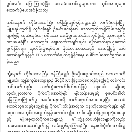
ရှင်းလင်း ပြောကြားခဲ့ပြီး ဒေသခံတောင်သူများအား သွင်းအားစုများ
ထောက်ပံ့ပေးအပ်ခဲ့သည်။
ယင်းနောက် တိုင်းဒေသကြီး ဝန်ကြီးချုပ်နှင့်အဖွဲ့သည် လက်ပံတန်းမြို့၊
မြို့မရပ်ကွက်ရှိ လုပ်ငန်းရှင် ဦးမင်းမင်းစိုး၏ ဒေသထွက်ကုန်ကြမ်းပစ္စည်း
များဖြင့် ထုတ်လုပ်လျက်ရှိသော စားဖိုမှူးငရုတ်ဆီအလုပ်ရုံသို့ သွားရောက်
အားပေးခဲ့ပြီး ဒေသတွင်း ဈေးကွက်အချင်းချင်း ချိတ်ဆက်မှာယူဆောင်
ရွက်နိုင်ရေး၊ ထုတ်ပိုးမှုစနစ်များ နိုင်ငံတကာအဆင့်မီ အဆင့်မြှင့် တင်
ဆောင်ရွက်ရန်နှင့် FDA ထောက်ခံချက်ရရှိနိုင်ရေး ပေါင်းစပ်ဆောင်ရွက်ပေး
ခဲ့သည်။
ထို့နောက် တိုင်းဒေသကြီး ဝန်ကြီးချုပ် ဦးမျိုးဆွေဝင်းသည် သာယာဝတီ
မြို့နယ်၊ ကျွန်းကုန်းကျေးရွာ၌ နိုင်ငံ့စီးပွားမြှင့်တင်ရေးရန်ပုံငွေဖြင့် တစ်ကွင်း
တစ်ဆက်တည်း လက်ဆွဲကောက်စိုက်စက်ဖြင့် နွေစပါး မျိုးစေ့
ထုတ်(၂၀၀)ဧက စိုက်ပျိုးအောင်မြင် ဖြစ်ထွန်းနေမှုနှင့် စုပေါင်းဓါတ်
မြေဩဇာကြဲပက်ပွဲ အခမ်းအနားသို့ တက်ရောက်အားပေးခဲ့ပြီး ဒေသခံ
တောင်သူများနှင့်တွေ့ဆုံ၍ စိုက်ပျိုးသီးနှံအလိုက် ပန်းတိုင်အထွက်နှုန်း ရရှိ
ရေး၊ ဒေသတွင်း အထွက်နှုန်းကောင်း မျိုးကောင်း မျိုးသန့်များ ဖူလုံစေရေး
နှင့် မျိုးစေ့ထုတ်စိုက်ခင်းများ၌ မျိုးကွဲနှုတ်ပယ်ခြင်းများကိုလည်း
အလေးထားဆောင်ရွက်ရန် လမ်းညွှန်မှာကြားခဲ့ပြီး နွေစပါးစိုက်တောင်သူ