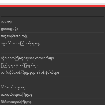
တရားရုံး
ဥပဒေချုပ်ရုံး
ဗဟိုစာရင်းအင်းအဖွဲ့
ပဲခူးတိုင်းဒေသကြီးအစိုးရအဖွဲ့
တိုင်းဒေသကြီးဆိုင်ရာအချက်အလက်များ
ပြည်သူများမှ တင်ပြချက်များ
သက်ဆိုင်ရာဝန်ကြီးဌာနများ၏ ဖုန်းနံပါတ်များ
နိုင်ငံတော် သမ္မတရုံး
ကာကွယ်ရေးဝန်ကြီးဌာန
နိုင်ငံခြားရေးဝန်ကြီးဌာန