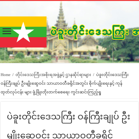
Home
/
တိုင်းဒေသကြီးအစိုးရအဖွဲ့နှင့် ဌာနဆိုင်ရာများ
/
ပဲခူးတိုင်းဒေသကြီး
ဝန်ကြီးချုပ် ဦးမျိုးဆွေဝင်း သာယာဝတီခရိုင်အတွင်း စိုက်ပျိုးရေးနှင့် ကုန်
ထုတ်လုပ်ငန်း များ ဖွံ့ဖြိုးတိုးတက်စေရေး ကွင်းဆင်းကြည့်ရှု
ပဲခူးတိုင်းဒေသကြီး ဝန်ကြီးချုပ် ဦး
မျိုးဆွေဝင်း သာယာဝတီခရိုင်