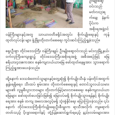
ဦးမျိုးဆွေ
ဝင်းသည်
မတ်လ(၃)ရ
က်နေ့၊ နံနက်
ပိုင်းက
အစိုးရအဖွဲ့ဝင်
ဝန်ကြီးများနှင့်အတူ သာယာဝတီခရိုင်အတွင်း စိုက်ပျိုးရေးနှင့် ကုန်
ထုတ်လုပ်ငန်း များ ဖွံ့ဖြိုးတိုးတက်စေရေး ကွင်းဆင်းကြည့်ရှုခဲ့သည်။
ရှေးဦးစွာ တိုင်းဒေသကြီး ဝန်ကြီးချုပ် ဦးမျိုးဆွေဝင်းသည် မင်းလှမြို့နယ်၊
ဝက်လှကြီးကျေးရွာ၌ တိုင်းဒေသကြီးအစိုးရအဖွဲ့ အစီအစဉ်ဖြင့် မြေ
ဧရိယာ(၄၀)ဧကအား စနစ်ကျလယ်ယာမြေ ဖော်ထုတ်နေမှုအား သွားရောက်
ကြည့်ရှုအားပေးခဲ့သည်။
ထို့နောက် ဒေသခံတောင်သူများနှင့်တွေ့ဆုံ၍ စိုက်ပျိုးသီးနှံ ပန်းတိုင်အထွက်
နှုန်းရရှိရေး၊ သီးထပ် စွမ်းအား တိုးတက်စေရေးနှင့် တောင်သူလယ်သမား
များ၏ လူမှုစီးပွားဘဝများ တိုးတက်မြင့်မားလာစေရေး စနစ်ကျလယ်ယာ
မြေများ ဖော်ထုတ်ပေးခြင်းဖြစ်၍ မြေလပ်မရှိ စိုက်ပျိုးသွားရန်နှင့် စိုက်ပျိုး
ရေအား စနစ် တကျ အလေအလွင့်မရှိ သုံးစွဲနိုင်ရေး ပြောကြားခဲ့သည်။ ၎င်း
နောက် တိုင်းဒေသကြီးစိုက်ပျိုးရေးဦးစီးမှူးက ရာသီအလိုက် ကျရောက်
တတ်သည့် ပိုးမွှားရောဂါနှင့် တုံ့ပြန်ဆောင်ရွက်ရမည့် နည်းလမ်းများအား