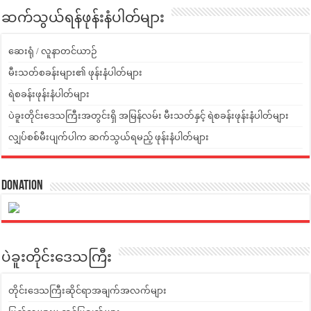
ဆက်သွယ်ရန်ဖုန်းနံပါတ်များ
ဆေးရုံ / လူနာတင်ယာဉ်
မီးသတ်စခန်းများ၏ ဖုန်းနံပါတ်များ
ရဲစခန်းဖုန်းနံပါတ်များ
ပဲခူးတိုင်းဒေသကြီးအတွင်းရှိ အမြန်လမ်း မီးသတ်နှင့် ရဲစခန်းဖုန်းနံပါတ်များ
လျှပ်စစ်မီးပျက်ပါက ဆက်သွယ်ရမည့် ဖုန်းနံပါတ်များ
Donation
ပဲခူးတိုင်းဒေသကြီး
တိုင်းဒေသကြီးဆိုင်ရာအချက်အလက်များ