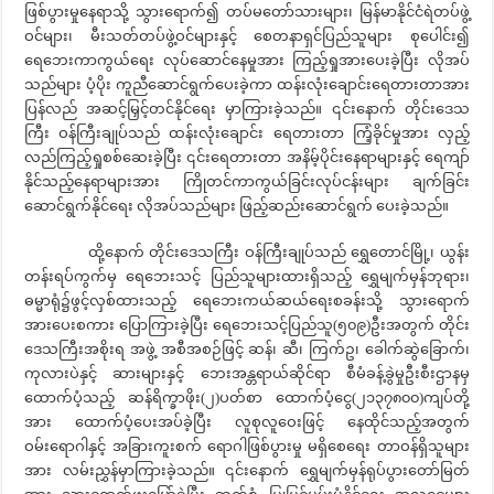
ဖြစ်ပွားမှုနေရာသို့ သွားရောက်၍ တပ်မတော်သားများ၊ မြန်မာနိုင်ငံရဲတပ်ဖွဲ့
ဝင်များ၊ မီးသတ်တပ်ဖွဲ့ဝင်များနှင့် စေတနာရှင်ပြည်သူများ စုပေါင်း၍
ရေဘေးကာကွယ်ရေး လုပ်ဆောင်နေမှုအား ကြည့်ရှုအားပေးခဲ့ပြီး လိုအပ်
သည်များ ပံ့ပိုး ကူညီဆောင်ရွက်ပေးခဲ့ကာ ထန်းလုံးချောင်းရေတားတာအား
ပြန်လည် အဆင့်မြှင့်တင်နိုင်ရေး မှာကြားခဲ့သည်။ ၎င်းနောက် တိုင်းဒေသ
ကြီး ဝန်ကြီးချုပ်သည် ထန်းလုံးချောင်း ရေတားတာ ကြံ့ခိုင်မှုအား လှည့်
လည်ကြည့်ရှုစစ်ဆေးခဲ့ပြီး ၎င်းရေတားတာ အနိမ့်ပိုင်းနေရာများနှင့် ရေကျာ်
နိုင်သည့်နေရာများအား ကြိုတင်ကာကွယ်ခြင်းလုပ်ငန်းများ ချက်ခြင်း
ဆောင်ရွက်နိုင်ရေး လိုအပ်သည်များ ဖြည့်ဆည်းဆောင်ရွက် ပေးခဲ့သည်။
ထို့နောက် တိုင်းဒေသကြီး ဝန်ကြီးချုပ်သည် ရွှေတောင်မြို့၊ ယွန်း
တန်းရပ်ကွက်မှ ရေဘေးသင့် ပြည်သူများထားရှိသည့် ရွှေမျက်မှန်ဘုရား၊
ဓမ္မာရုံ၌ဖွင့်လှစ်ထားသည့် ရေဘေးကယ်ဆယ်ရေးစခန်းသို့ သွားရောက်
အားပေးစကား ပြောကြားခဲ့ပြီး ရေဘေးသင့်ပြည်သူ(၅၀၉)ဦးအတွက် တိုင်း
ဒေသကြီးအစိုးရ အဖွဲ့ အစီအစဉ်ဖြင့် ဆန်၊ ဆီ၊ ကြက်ဥ၊ ခေါက်ဆွဲခြောက်၊
ကုလားပဲနှင့် ဆားများနှင့် ဘေးအန္တရာယ်ဆိုင်ရာ စီမံခန့်ခွဲမှုဦးစီးဌာနမှ
ထောက်ပံ့သည့် ဆန်ရိက္ခာဖိုး(၂)ပတ်စာ ထောက်ပံ့ငွေ(၂၁၃၇၈၀၀)ကျပ်တို့
အား ထောက်ပံ့ပေးအပ်ခဲ့ပြီး လူစုလူဝေးဖြင့် နေထိုင်သည့်အတွက်
ဝမ်းရောဂါနှင့် အခြားကူးစက် ရောဂါဖြစ်ပွားမှု မရှိစေရေး တာဝန်ရှိသူများ
အား လမ်းညွှန်မှာကြားခဲ့သည်။ ၎င်းနောက် ရွှေမျက်မှန်ရုပ်ပွားတော်မြတ်