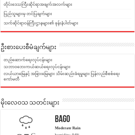
တိုင်းဒေသကြီးဆိုင်ရာအချက်အလက်များ
ပြည်သူများမှ တင်ပြချက်များ
သက်ဆိုင်ရာဝန်ကြီးဌာနများ၏ ဖုန်းနံပါတ်များ
ဦးစားပေးစီမံချက်များ
တည်ဆောက်ရေးလုပ်ငန်းများ
သဘာဝဘေးကယ်ဆယ်ရေးလုပ်ငန်းများ
လယ်ယာမြေနှင့် အခြားမြေများ သိမ်းဆည်းခံရမှုများ ပြန်လည်စီစစ်ရေး
ကော်မတီ
မိုးလေဝသ သတင်းများ
Bago
Moderate Rain
humidity: 94%