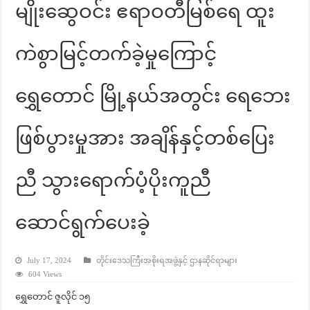
မျိုးဆွေဝင်း ဧရာဝတီမြစ်ရေ ထူး
ကဲစွာမြင့်တက်ခဲ့မှုကြောင့်
ရွှေတောင် မြို့နယ်အတွင်း ရေဘေး
ဖြစ်ပွားမှုအား အချိန်နှင့်တစ်ပြေး
ညီ သွားရောက်ပံ့ပိုးကူညီ
ဆောင်ရွက်ပေးခဲ့
July 17, 2024
တိုင်းဒေသကြီးအစိုးရအဖွဲ့နှင့် ဌာနဆိုင်ရာများ
604 Views
ရွှေတောင် ဇူလိုင် ၁၅