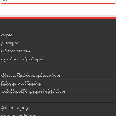
တရားရုံး
ဥပဒေချုပ်ရုံး
ဗဟိုစာရင်းအင်းအဖွဲ့
ပဲခူးတိုင်းဒေသကြီးအစိုးရအဖွဲ့
တိုင်းဒေသကြီးဆိုင်ရာအချက်အလက်များ
ပြည်သူများမှ တင်ပြချက်များ
သက်ဆိုင်ရာဝန်ကြီးဌာနများ၏ ဖုန်းနံပါတ်များ
နိုင်ငံတော် သမ္မတရုံး
ကာကွယ်ရေးဝန်ကြီးဌာန