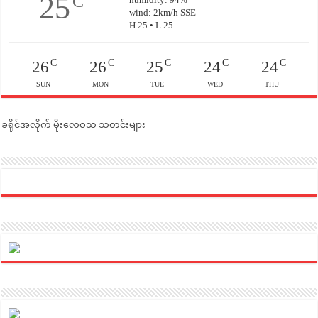
25
C
wind: 2km/h SSE
H 25 • L 25
C
C
C
C
C
26
26
25
24
24
SUN
MON
TUE
WED
THU
ခရိုင်အလိုက် မိုးလေဝသ သတင်းများ