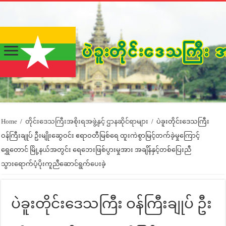
Home
/
တိုင်းဒေသကြီးအစိုးရအဖွဲ့နှင့် ဌာနဆိုင်ရာများ
/
ပဲခူးတိုင်းဒေသကြီး
ဝန်ကြီးချုပ် ဦးမျိုးဆွေဝင်း ဧရာဝတီမြစ်ရေ ထူးကဲစွာမြင့်တက်ခဲ့မှုကြောင့်
ရွှေတောင် မြို့နယ်အတွင်း ရေဘေးဖြစ်ပွားမှုအား အချိန်နှင့်တစ်ပြေးညီ
သွားရောက်ပံ့ပိုးကူညီဆောင်ရွက်ပေးခဲ့
ပဲခူးတိုင်းဒေသကြီး ဝန်ကြီးချုပ် ဦး