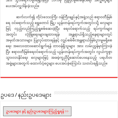
အား သွားရောက်ဖူးမြှော်ခဲ့ပြီး ဘက်စုံ ပြုပြင်မွမ်းမံနိုင်ရေး အလှူငွေများ
ပေးအပ်လှူဒါန်းခဲ့သည်။
ဆက်လက်၍ တိုင်းဒေသကြီး ဝန်ကြီးချုပ်နှင့်အဖွဲ့သည် ဧရာဝတီမြစ်
ရေ ဝင်ရောက်သည့် ရွှေတောင် မြို့၊ ယွန်းတန်းရပ်ကွက်အတွင်းသို့ လှေများ
ဖြင့် လှည့်လည်ကြည့်ရှုစစ်ဆေးခဲ့ပြီး ရေဝင်ရောက်သည့် ရပ်ကွက်များ
အတွင်း လုံခြုံရေးများချထားရန်၊ အန္တရာယ်ရှိသည့်နေရာများတွင်
အမှတ်အသားများ ပြုလုပ်ထားရန်နှင့် လျှပ်စစ်မီးအန္တရာယ်ဖြစ်ပွားမှုမရှိစေ
ရေး အလေးထားဆောင်ရွက်ရန် တာဝန်ရှိသူများ အား လမ်းညွှန်မှာကြားခဲ့
ပြီး ဧရာဝတီမြစ်ရေဝင်ရောက်သည့် ယွန်းတန်းရပ်ကွက်အတွင်း လွယ်ကူစွာ
သွားလာနိုင်ရေး လှေများဖြင့် အခမဲ့ကူညီပို့ဆောင်ပေးနေသည့် ပရဟိတ
အဖွဲ့များအတွက် ထောက်ပံ့ငွေများ ပေးအပ်ခဲ့ကြောင်း သတင်းရရှိသည်။
ဥပဒေ / နည်းဥပဒေများ
ဥပဒေများ နှင့် နည်းဥပဒေများကြည့်ရှုရန် >>