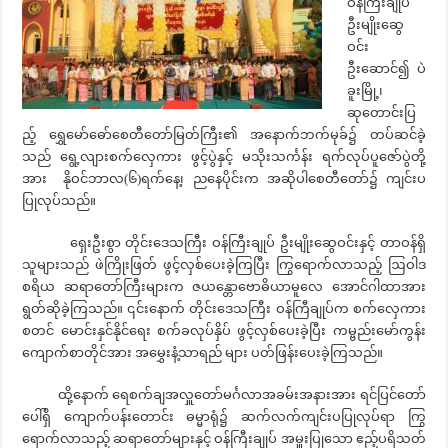
ဝန်ကြီးချုပ်
ဦးမျိုးဆွေ
ဝင်း
ဦးဆောင်၍ ပဲ
ခူးမြို့၊
ဆုတောင်းပြ
ည့် ရွှေမော်ဓော်စေတီတော်မြတ်ကြီး၏ အနောက်ဘက်မုခ်၌ တပ်ဆင်ခဲ့
သည် ရွေ့လျားစက်လှေကား ဖွင့်ပွဲနှင့် မသိုးသင်္ကန်း ရက်လုပ်ပူဇော်ပွဲတို့
အား နိုဝင်ဘာလ(၆)ရက်နေ့၊ ညနေပိုင်းက အဆိုပါစေတီတော်၌ ကျင်းပ
ပြုလုပ်သည်။
ရှေးဦးစွာ တိုင်းဒေသကြီး ဝန်ကြီးချုပ် ဦးမျိုးဆွေဝင်းနှင့် တာဝန်ရှိ
သူများသည် ဖဲကြိုးဖြတ် ဖွင့်လှစ်ပေးခဲ့ကြပြီး ကြွရောက်လာသည့် ဩဝါဒ
စရိယ ဆရာတော်ကြီးများက ဇယန္တောဗောဓိယာမူလေ အောင်ဂါထာအား
ရွတ်ဆိုခဲ့ကြသည်။ ၎င်းနောက် တိုင်းဒေသကြီး ဝန်ကြီချုပ်က စက်လှေကား
စတင် မောင်းနှင်နိုင်ရေး စက်ခလုပ်နှိပ် ဖွင့်လှစ်ပေးခဲ့ပြီး ကမ္ဗည်းမော်ကွန်း
ကျောက်စာတိုင်အား အမွှေးနံ့သာရည် များ ပတ်ဖြန်းပေးခဲ့ကြသည်။
ထို့နောက် ရေစက်ချအလှူတော်မင်္ဂလာအခမ်းအနားအား ရင်ပြင်တော်
ပေါ်ရှိ ကျောက်ပန်းတောင်း ဓမ္မာရုံ၌ ဆက်လက်ကျင်းပပြုလုပ်ရာ ကြွ
ရောက်လာသည့် ဆရာတော်များနှင့် ဝန်ကြီးချုပ် အမှူးပြုသော ဧည့်ပရိသတ်