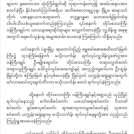
များက နမောတဿ သုံးကြိမ်ရွတ်ဆို ဘုရားကန်တော့၍ အခမ်းအနားအား
စတင်ခဲ့ပြီး နိုင်ငံတော်ဩဝါဒစရိယ အဘိဓဇမဟာရဋ္ဌဂုရု၊ မြို့မ ဆရာသင်
တိုက် ပဓာနနာယကဆရာတော် ဘဒ္ဒန္တဂန္ဓမာ မဟာထေရ်မြတ်ထံမှ
ငါးပါးသီလခံယူဆောက်တည်ခဲ့ကြသည်။ ၎င်းနောက် တိုင်းဒေသကြီး
ဝန်ကြီးချုပ်က သာသနာရေးဆိုင်ရာများ လျှောက်ထားခဲ့ပြီး လှူဒါန်းမှု အစုစု
အတွက် ရေစက်သွန်းချ အမျှအတမ်း ပေးဝေခဲ့ ကြကြောင်း သိရှိရသည်။
ယင်းနောက် ပဲခူးမြို့၊ ဆုတောင်းပြည့် ရွှေမော်ဓောစေတီတော်မြတ်
ကြီး၌ (၄၁)ကြိမ်မြောက် မသိုးသင်္ကန်း ရက်လုပ်လှူဒါန်းပူဇော်ပွဲအား
ဝန်ကြီးချုပ် ဦးမျိုးဆွေဝင်း၊ တိုင်းဒေသကြီး တရားလွှတ်တော်
တရားသူကြီးချုပ် ဒေါ်လွင်လွင်အေးကျော်နှင့် အလှည့်ကျဂေါပက ဦးထွန်း
မြိုင်တို့က ဖဲကြိုးဖြတ် ဖွင့်လှစ်ပေးခဲ့ပြီး ပြိုင်ပွဲဝင် ယက္ကန်းအဖွဲ့များအတွက်
မင်္ဂလာမောင်း(၃)ချက်တီးကာ မသိုးသင်္ကန်း စတင် ရက်လုပ်ခဲ့ကြသည်။
ထို့နောက် တိုင်းဒေသကြီး ဝန်ကြီးချုပ်နှင့်အဖွဲ့သည် ယှဉ်ပြိုင်
ရက်လုပ်နေသည့် ဂေါတမီစင်တော်၊ ယသော်ဓရာစင်တော်၊ ဝိသာခါ
စင်တော်၊ ရှင်စောပုစင်တော်၊ ရာဇဓာတုကလျာစင်တော်နှင့် သုဇာတ
စင်တော် ယက္ကန်းအဖွဲ့များမှ မသိုးသင်္ကန်း ရက်လုပ်နေမှုတို့အား လှည့်လည်
ကြည့်ရှုအားပေးခဲ့ကြသည်။
ယင်းနောက် ညပိုင်း၌ တိုင်းဒေသကြီးအစိုးရအဖွဲ့မှ ဦးဆောင်၍