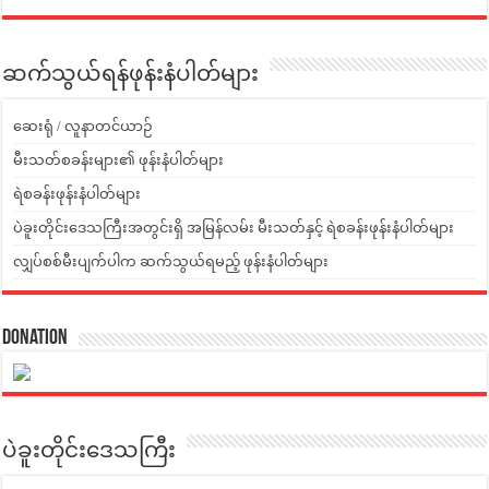
ဆက်သွယ်ရန်ဖုန်းနံပါတ်များ
ဆေးရုံ / လူနာတင်ယာဉ်
မီးသတ်စခန်းများ၏ ဖုန်းနံပါတ်များ
ရဲစခန်းဖုန်းနံပါတ်များ
ပဲခူးတိုင်းဒေသကြီးအတွင်းရှိ အမြန်လမ်း မီးသတ်နှင့် ရဲစခန်းဖုန်းနံပါတ်များ
လျှပ်စစ်မီးပျက်ပါက ဆက်သွယ်ရမည့် ဖုန်းနံပါတ်များ
Donation
ပဲခူးတိုင်းဒေသကြီး