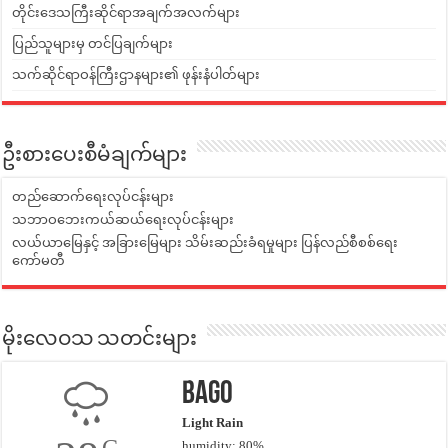
တိုင်းဒေသကြီးဆိုင်ရာအချက်အလက်များ
ပြည်သူများမှ တင်ပြချက်များ
သက်ဆိုင်ရာဝန်ကြီးဌာနများ၏ ဖုန်းနံပါတ်များ
ဦးစားပေးစီမံချက်များ
တည်ဆောက်ရေးလုပ်ငန်းများ
သဘာဝဘေးကယ်ဆယ်ရေးလုပ်ငန်းများ
လယ်ယာမြေနှင့် အခြားမြေများ သိမ်းဆည်းခံရမှုများ ပြန်လည်စီစစ်ရေး
ကော်မတီ
မိုးလေဝသ သတင်းများ
Bago
Light Rain
humidity: 80%