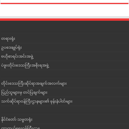
တရားရုံး
ဥပဒေချုပ်ရုံး
ဗဟိုစာရင်းအင်းအဖွဲ့
ပဲခူးတိုင်းဒေသကြီးအစိုးရအဖွဲ့
တိုင်းဒေသကြီးဆိုင်ရာအချက်အလက်များ
ပြည်သူများမှ တင်ပြချက်များ
သက်ဆိုင်ရာဝန်ကြီးဌာနများ၏ ဖုန်းနံပါတ်များ
နိုင်ငံတော် သမ္မတရုံး
ကာကွယ်ရေးဝန်ကြီးဌာန