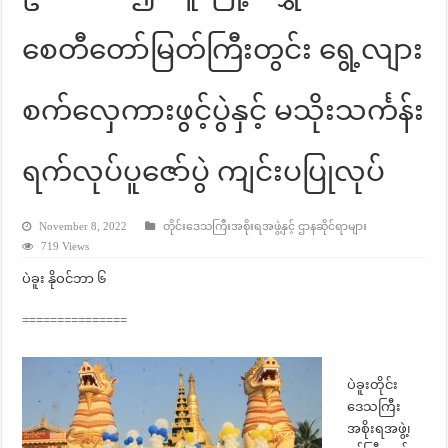
စေတီတော်မြတ်ကြီးတွင်း ရွေ့လျား
စက်လှေကားဖွင့်ပွဲနှင့် မသိုးသင်္ကန်း
ရက်လုပ်ပူဇော်ပွဲ ကျင်းပပြုလုပ်
November 8, 2022
တိုင်းဒေသကြီးအစိုးရအဖွဲ့နှင့် ဌာနဆိုင်ရာများ
719 Views
ပဲခူး နိုဝင်ဘာ ၆
===============
ပဲခူးတိုင်း
ဒေသကြီး
အစိုးရအဖွဲ့၊