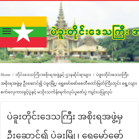
Home
/
တိုင်းဒေသကြီးအစိုးရအဖွဲ့နှင့် ဌာနဆိုင်ရာများ
/
ပဲခူးတိုင်းဒေသကြီး
အစိုးရအဖွဲ့မှ ဦးဆောင်၍ ပဲခူးမြို့၊ ရွှေမော်ဓော်စေတီတော်မြတ်ကြီးတွင်း ရွေ့လျား
စက်လှေကားဖွင့်ပွဲနှင့် မသိုးသင်္ကန်းရက်လုပ်ပူဇော်ပွဲ ကျင်းပပြုလုပ်
ပဲခူးတိုင်းဒေသကြီး အစိုးရအဖွဲ့မှ
ဦးဆောင်၍ ပဲခူးမြို့၊ ရွှေမော်ဓော်