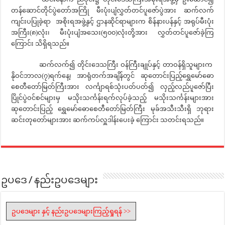
တန်ဆောင်တိုင်ပွဲတော်အကြို မီးပုံးပျံလွှတ်တင်ပူဇော်ပွဲအား ဆက်လက်
ကျင်းပပြုခဲ့ရာ အစိုးရအဖွဲ့နှင့် ဌာနဆိုင်ရာများက စိန်နားပန်နှင့် အရုပ်မီးပုံး
အကြီး(၈)လုံး၊ မီးပုံးပျံအသေး(၅၀၀)လုံးတို့အား လွှတ်တင်ပူဇော်ခဲ့ကြ
ကြောင်း သိရှိရသည်။
ဆက်လက်၍ တိုင်းဒေသကြီး ဝန်ကြီးချုပ်နှင့် တာဝန်ရှိသူများက
နိုဝင်ဘာလ(၇)ရက်နေ့၊ အာရုံတက်အချိန်တွင် ဆုတောင်းပြည့်ရွှေမော်ဓော
စေတီတော်မြတ်ကြီးအား လင်္ကျာရစ်သုံးပတ်ပတ်၍ လှည့်လည်ပူဇော်ပြီး
ပြိုင်ပွဲဝင်စင်များမှ မသိုးသင်္ကန်းရက်လုပ်ခဲ့သည့် မသိုးသင်္ကန်းများအား
ဆုတောင်းပြည့် ရွှေမော်ဓောစေတီတော်မြတ်ကြီး မုခ်အသီးသီးရှိ ဘုရား
ဆင်းတုတော်များအား ဆက်ကပ်လှူဒါန်းပေးခဲ့ ကြောင်း သတင်းရသည်။
ဥပဒေ / နည်းဥပဒေများ
ဥပဒေများ နှင့် နည်းဥပဒေများကြည့်ရှုရန် >>