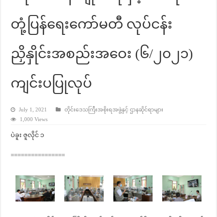
တုံ့ပြန်ရေးကော်မတီ လုပ်ငန်း
ညှိနှိုင်းအစည်းအဝေး (၆/၂၀၂၁)
ကျင်းပပြုလုပ်
July 1, 2021
တိုင်းဒေသကြီးအစိုးရအဖွဲ့နှင့် ဌာနဆိုင်ရာများ
1,000 Views
ပဲခူး ဇူလိုင် ၁
================