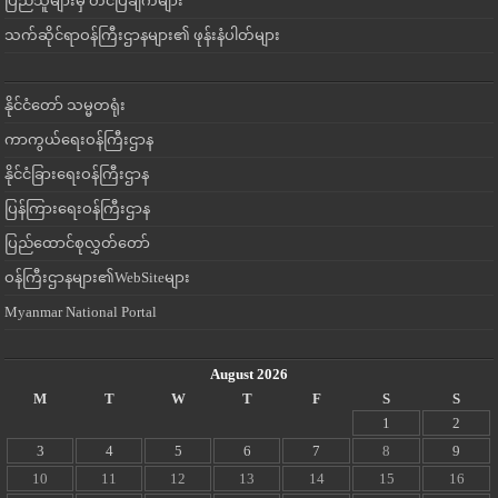
ပြည်သူများမှ တင်ပြချက်များ
သက်ဆိုင်ရာဝန်ကြီးဌာနများ၏ ဖုန်းနံပါတ်များ
နိုင်ငံတော် သမ္မတရုံး
ကာကွယ်ရေးဝန်ကြီးဌာန
နိုင်ငံခြားရေးဝန်ကြီးဌာန
ပြန်ကြားရေးဝန်ကြီးဌာန
ပြည်ထောင်စုလွှတ်တော်
ဝန်ကြီးဌာနများ၏WebSiteများ
Myanmar National Portal
August 2026
M
T
W
T
F
S
S
1
2
3
4
5
6
7
8
9
10
11
12
13
14
15
16