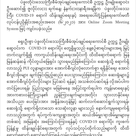
ပဲခူးတိုင်းဒေသကြီးစီမံအုပ်ချုပ်ရေးကောင်စီ ဥက္ကဋ္ဌ ဦးမျိုးဆွေဝင်း
ဦးဆောင်၍ ဇူလိုင်လ(၁) ရက်နေ့၊ နံနက်(၁၀)နာရီအချိန်က ပဲခူးတိုင်းဒေသ
ကြီး COVID-19 ရောဂါ ထိန်းချုပ်ရေးနှင့် အရေးပေါ်တုံ့ပြန်ရေးကော်မတီ
လုပ်ငန်းညှိနှိုင်းအစည်းအဝေး (၆/၂၀၂၁) အား Online Zoom Meeting
System ဖြင့် ကျင်းပခဲ့သည်။
ရှေးဦးစွာ ပဲခူးတိုင်းဒေသကြီးစီမံအုပ်ချုပ်ရေးကောင်စီ ဥက္ကဋ္ဌ ဦးမျိုး
ဆွေဝင်းက COVID-19 ရောဂါပိုး တွေ့ရှိမှုသည် နေ့စဉ်စာရင်းများအရ မြှင့်
တက်လျက်ရှိ၍ ကာကွယ်ထိန်းချုပ်ရေးအပိုင်းကို ထိထိရောက်ရောက် မြန်
မြန်ဆန်ဆန် ကိုင်တွယ်ဖြေရှင်း သွားရမည်ဖြစ်ကြောင်း၊ ဆေးရုံသို့ ရောက်ရှိ
လာသည့် PUI လူနာများအား အောက်စီဂျင်လုံလောက်စွာ ရရှိနိုင်ရေး အောင်
စီဂျင်အိုးများ ချက်ခြင်းဖြည့်ဆည်း ပေးသွားမည်ဖြစ်ကြောင်း၊ ဆေးရုံများ၌
အောက်စီဂျင်ပိုက်လိုင်းများ ပြင်ဆင် ရန်နှင့် အသစ်တပ်ဆင်ရန် လိုအပ်ပါက
တင်ပြပေးရန်၊ ပြည်သူများ မဖြစ်မနေ အပြင်ထွက်ရပါက ကျန်းမာရေးနှင့်
အားကစားဝန်ကြီးဌာန၏ ညွှန်ကြားချက်များအတိုင်း သွားလာနိုင်ရေး
အသိပညာ ပေးခြင်းအား အရှိန်အဟုန်မြှင့် ဆက်လက်ဆောင်ရွက်သွားရန်၊
ဆေးရုံသို့ ရောက်ရှိလာသော သေဆုံးလူနာ များသည် နောက်ကျမှရောက်ရှိ
လာသည့်အတွက် ရပ်ကွက်/ကျေးရွာအတွင်း ဆယ်အိမ်မှူး/ရာအိမ်မှူးများမှ
တစ်ဆင့် အမြန်ဆုံး အကြောင်းကြားရန်နှင့် COVID-19 ရောဂါပိုး ကူးစက်
ပြန့်နှံ့မှု ထိန်းချုပ်နိုင်ရေးအတွက် လုပ်သင့်လုပ်ထိုက်သည်များကို ထိထိ
ရောက်ရောက် ဆောင်ရွက်ကြရန် လမ်းညွှန်မှာကြားခဲ့သည်။