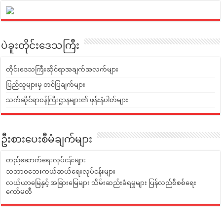
ပဲခူးတိုင်းဒေသကြီး
တိုင်းဒေသကြီးဆိုင်ရာအချက်အလက်များ
ပြည်သူများမှ တင်ပြချက်များ
သက်ဆိုင်ရာဝန်ကြီးဌာနများ၏ ဖုန်းနံပါတ်များ
ဦးစားပေးစီမံချက်များ
တည်ဆောက်ရေးလုပ်ငန်းများ
သဘာဝဘေးကယ်ဆယ်ရေးလုပ်ငန်းများ
လယ်ယာမြေနှင့် အခြားမြေများ သိမ်းဆည်းခံရမှုများ ပြန်လည်စီစစ်ရေး
ကော်မတီ