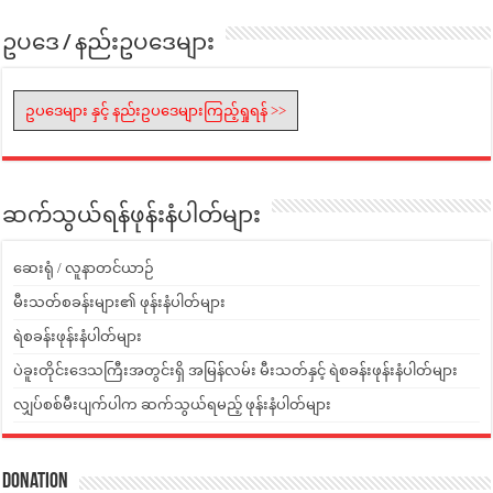
ဥပဒေ / နည်းဥပဒေများ
ဥပဒေများ နှင့် နည်းဥပဒေများကြည့်ရှုရန် >>
ဆက်သွယ်ရန်ဖုန်းနံပါတ်များ
ဆေးရုံ / လူနာတင်ယာဉ်
မီးသတ်စခန်းများ၏ ဖုန်းနံပါတ်များ
ရဲစခန်းဖုန်းနံပါတ်များ
ပဲခူးတိုင်းဒေသကြီးအတွင်းရှိ အမြန်လမ်း မီးသတ်နှင့် ရဲစခန်းဖုန်းနံပါတ်များ
လျှပ်စစ်မီးပျက်ပါက ဆက်သွယ်ရမည့် ဖုန်းနံပါတ်များ
Donation