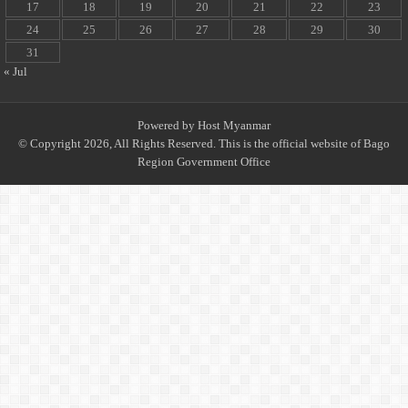
17
18
19
20
21
22
23
24
25
26
27
28
29
30
31
« Jul
Powered by
Host Myanmar
© Copyright 2026, All Rights Reserved. This is the official website of Bago
Region Government Office