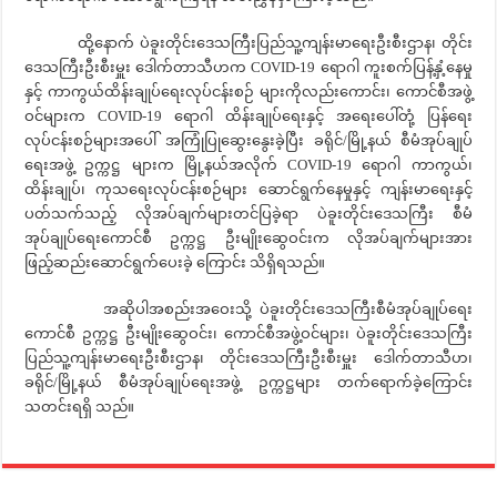
ထို့နောက် ပဲခူးတိုင်းဒေသကြီးပြည်သူ့ကျန်းမာရေးဦးစီးဌာန၊ တိုင်း
ဒေသကြီးဦးစီးမှူး ဒေါက်တာသီဟက COVID-19 ရောဂါ ကူးစက်ပြန့်နှံ့နေမှု
နှင့် ကာကွယ်ထိန်းချုပ်ရေးလုပ်ငန်းစဉ် များကိုလည်းကောင်း၊ ကောင်စီအဖွဲ့
ဝင်များက COVID-19 ရောဂါ ထိန်းချုပ်ရေးနှင့် အရေးပေါ်တုံ့ ပြန်ရေး
လုပ်ငန်းစဉ်များအပေါ် အကြုံပြုဆွေးနွေးခဲ့ပြီး ခရိုင်/မြို့နယ် စီမံအုပ်ချုပ်
ရေးအဖွဲ့ ဥက္ကဋ္ဌ များက မြို့နယ်အလိုက် COVID-19 ရောဂါ ကာကွယ်၊
ထိန်းချုပ်၊ ကုသရေးလုပ်ငန်းစဉ်များ ဆောင်ရွက်နေမှုနှင့် ကျန်းမာရေးနှင့်
ပတ်သက်သည့် လိုအပ်ချက်များတင်ပြခဲ့ရာ ပဲခူးတိုင်းဒေသကြီး စီမံ
အုပ်ချုပ်ရေးကောင်စီ ဥက္ကဋ္ဌ ဦးမျိုးဆွေဝင်းက လိုအပ်ချက်များအား
ဖြည့်ဆည်းဆောင်ရွက်ပေးခဲ့ ကြောင်း သိရှိရသည်။
အဆိုပါအစည်းအဝေးသို့ ပဲခူးတိုင်းဒေသကြီးစီမံအုပ်ချုပ်ရေး
ကောင်စီ ဥက္ကဋ္ဌ ဦးမျိုးဆွေဝင်း၊ ကောင်စီအဖွဲ့ဝင်များ၊ ပဲခူးတိုင်းဒေသကြီး
ပြည်သူ့ကျန်းမာရေးဦးစီးဌာန၊ တိုင်းဒေသကြီးဦးစီးမှူး ဒေါက်တာသီဟ၊
ခရိုင်/မြို့နယ် စီမံအုပ်ချုပ်ရေးအဖွဲ့ ဥက္ကဋ္ဌများ တက်ရောက်ခဲ့ကြောင်း
သတင်းရရှိ သည်။