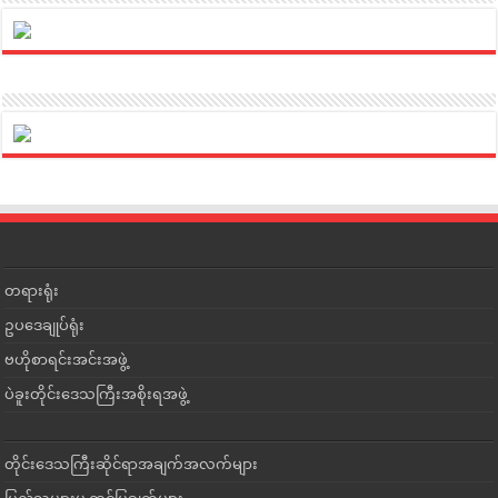
တရားရုံး
ဥပဒေချုပ်ရုံး
ဗဟိုစာရင်းအင်းအဖွဲ့
ပဲခူးတိုင်းဒေသကြီးအစိုးရအဖွဲ့
တိုင်းဒေသကြီးဆိုင်ရာအချက်အလက်များ