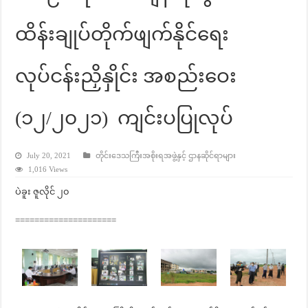
ထိန်းချုပ်တိုက်ဖျက်နိုင်ရေး
လုပ်ငန်းညှိနှိုင်း အစည်းဝေး
(၁၂/၂၀၂၁) ကျင်းပပြုလုပ်
July 20, 2021
တိုင်းဒေသကြီးအစိုးရအဖွဲ့နှင့် ဌာနဆိုင်ရာများ
1,016 Views
ပဲခူး ဇူလိုင် ၂၀
=====================