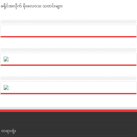
ခရိုင်အလိုက် မိုးလေဝသ သတင်းများ
တရားရုံး