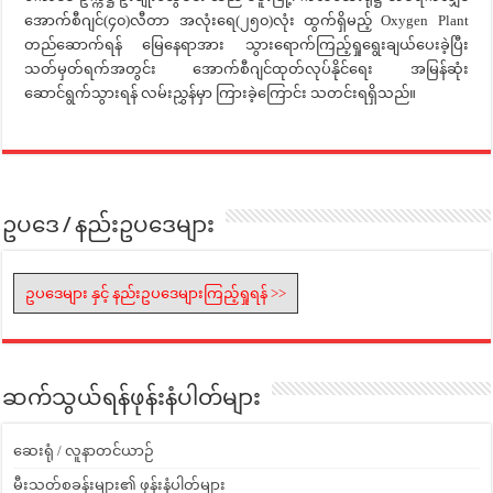
အောက်စီဂျင်(၄၀)လီတာ အလုံးရေ(၂၅၀)လုံး ထွက်ရှိမည့် Oxygen Plant
တည်ဆောက်ရန် မြေနေရာအား သွားရောက်ကြည့်ရှုရွေးချယ်ပေးခဲ့ပြီး
သတ်မှတ်ရက်အတွင်း အောက်စီဂျင်ထုတ်လုပ်နိုင်ရေး အမြန်ဆုံး
ဆောင်ရွက်သွားရန် လမ်းညွှန်မှာ ကြားခဲ့ကြောင်း သတင်းရရှိသည်။
ဥပဒေ / နည်းဥပဒေများ
ဥပဒေများ နှင့် နည်းဥပဒေများကြည့်ရှုရန် >>
ဆက်သွယ်ရန်ဖုန်းနံပါတ်များ
ဆေးရုံ / လူနာတင်ယာဉ်
မီးသတ်စခန်းများ၏ ဖုန်းနံပါတ်များ