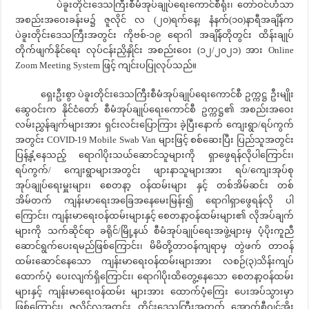
ပဲခူးတိုင်းဒေသကြီးစီမံအုပ်ချုပ်ရေးကောင်စီရုံး၊ တော်ဝင်ဟံသာ
အစည်းအဝေးခန်းမ၌ ဇူလိုင် လ (၂၀)ရက်နေ့၊ နံနက်(၁၀)နာရီအချိန်က
ပဲခူးတိုင်းဒေသကြီးအတွင်း ကိုဗစ်-၁၉ ရောဂါ အချိန်တိုတွင်း ထိန်းချုပ်
တိုက်ဖျက်နိုင်ရေး လုပ်ငန်းညှိနှိုင်း အစည်းဝေး (၁၂/၂၀၂၁) အား Online
Zoom Meeting System ဖြင့် ကျင်းပပြုလုပ်သည်။
ရှေးဦးစွာ ပဲခူးတိုင်းဒေသကြီးစီမံအုပ်ချုပ်ရေးကောင်စီ ဥက္ကဋ္ဌ ဦးမျိုး
ဆွေဝင်းက နိုင်ငံတော် စီမံအုပ်ချုပ်ရေးကောင်စီ ဥက္ကဋ္ဌ၏ အစည်းအဝေး
လမ်းညွှန်ချက်များအား ရှင်းလင်းပြောကြား ခဲ့ပြီးနောက် ကျေးရွာ/ရပ်ကွက်
အတွင်း COVID-19 Mobile Swab Van များဖြင့် စစ်ဆေးပြီး ပြည်သူအတွင်း
ပြန့်နှံ့နေသည့် ရောဂါပိုးသယ်ဆောင်သူများကို ရှာဖွေရန်လိုပါကြောင်း၊
ရပ်ကွက်/ ကျေးရွာများအတွင်း ဖျားနာသူများအား ရပ်/ကျေးအုပ်စု
အုပ်ချုပ်ရေးမှူးများ၊ စေတနာ့ ဝန်ထမ်းများ နှင့် တစ်အိမ်ဆင်း တစ်
အိမ်တက် ကျန်းမာရေးအခြေအနေမေးမြန်း၍ ရောဂါရှာဖွေရန်လို ပါ
ကြောင်း၊ ကျန်းမာရေးဝန်ထမ်းများနှင့် စေတနာ့ဝန်ထမ်းများ၏ လိုအပ်ချက်
များကို သက်ဆိုင်ရာ ခရိုင်/မြို့နယ် စီမံအုပ်ချုပ်ရေးအဖွဲ့များမှ ပံ့ပိုးကူညီ
ဆောင်ရွက်ပေးရမည်ဖြစ်ကြောင်း၊ မိမိတို့တာဝန်ကျရာမှ တွဲဖက် တာဝန်
ထမ်းဆောင်နေသော ကျန်းမာရေးဝန်ထမ်းများအား လစဉ်(၃)သိန်းကျပ်
ထောက်ပံ့ ပေးလျက်ရှိကြောင်း၊ ရောဂါပိုးထိတွေ့နေသော စေတနာ့ဝန်ထမ်း
များနှင့် ကျန်းမာရေးဝန်ထမ်း များအား ထောက်ပံ့ကြေး ပေးအပ်သွားမှာ
ဖြစ်ကြောင်း၊ ဇူလိုင်လအတွင်း တိုင်းဒေသကြီးအတွက် အောက်စီဂျင်အိုး