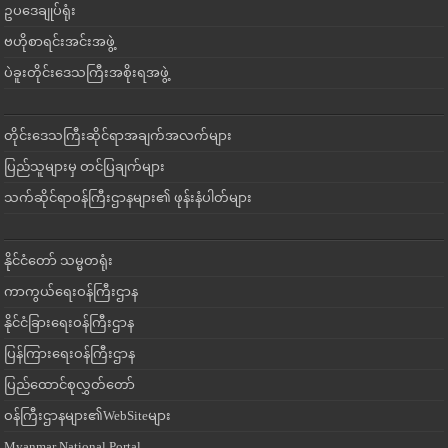
ဥပဒေချုပ်ရုံး
ဗဟိုစာရင်းအင်းအဖွဲ့
ပဲခူးတိုင်းဒေသကြီးအစိုးရအဖွဲ့
တိုင်းဒေသကြီးဆိုင်ရာအချက်အလက်များ
ပြည်သူများမှ တင်ပြချက်များ
သက်ဆိုင်ရာဝန်ကြီးဌာနများ၏ ဖုန်းနံပါတ်များ
နိုင်ငံတော် သမ္မတရုံး
ကာကွယ်ရေးဝန်ကြီးဌာန
နိုင်ငံခြားရေးဝန်ကြီးဌာန
ပြန်ကြားရေးဝန်ကြီးဌာန
ပြည်ထောင်စုလွှတ်တော်
ဝန်ကြီးဌာနများ၏WebSiteများ
Myanmar National Portal