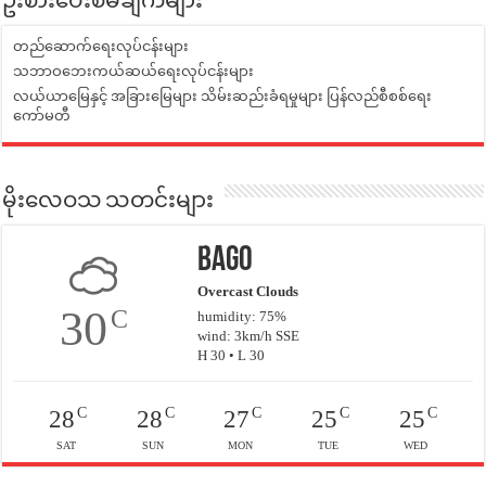
ဦးစားပေးစီမံချက်များ
တည်ဆောက်ရေးလုပ်ငန်းများ
သဘာဝဘေးကယ်ဆယ်ရေးလုပ်ငန်းများ
လယ်ယာမြေနှင့် အခြားမြေများ သိမ်းဆည်းခံရမှုများ ပြန်လည်စီစစ်ရေး
ကော်မတီ
မိုးလေဝသ သတင်းများ
Bago
Overcast Clouds
30
C
humidity: 75%
wind: 3km/h SSE
H 30 • L 30
C
C
C
C
C
28
28
27
25
25
SAT
SUN
MON
TUE
WED