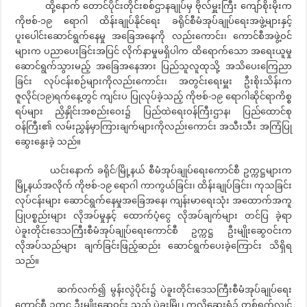
ထို့နောက် တောင်ပိုင်းတိုင်းစစ်ဌာနချုပ်မှ ဗိုလ်မှူးကြီး ကျော်စိုးမိုးက
ကိုဗစ်-၁၉ ရောဂါ ထိန်းချုပ်နိုင်ရေး ခရိုင်စီမံအုပ်ချုပ်ရေးအဖွဲ့များနှင့်
ပူးပေါင်းဆောင်ရွက်နေမှု အခြေအနေကို လည်းကောင်း၊ ကောင်စီအဖွဲ့ဝင်
များက ပညာပေးခြင်းအပြင် လိုက်နာမှုမရှိပါက ထိရောက်သော အရေးယူမှု
ဆောင်ရွက်သွားမည့် အခြေအနေအား ပြည်သူလူထုသို့ အသိပေးကြေညာ
ခြင်း လုပ်ငန်းစဉ်များကိုလည်းကောင်း၊ အတွင်းရေးမှူး ဦးစိုးသိန်းက
ဇူလိုင်(၁၉)ရက်နေ့တွင် ကျင်းပ ပြုလုပ်ခဲ့သည့် ကိုဗစ်-၁၉ ရောဂါဆိုင်ရာကိစ္စ
ရပ်များ ညှိနှိုင်းအစည်းဝေး၌ ပြည်ထဲရေးဝန်ကြီးဌာန၊ ပြည်ထောင်စု
ဝန်ကြီး၏ လမ်းညွှန်မှာကြားချက်များကိုလည်းကောင်း အသီးသီး အကြံပြု
ဆွေးနွေးခဲ့ သည်။
ယင်းနောက် ခရိုင်/မြို့နယ် စီမံအုပ်ချုပ်ရေးကောင်စီ ဥက္ကဋ္ဌများက
မြို့နယ်အလိုက် ကိုဗစ်-၁၉ ရောဂါ ကာကွယ်ခြင်း၊ ထိန်းချုပ်ခြင်း၊ ကုသခြင်း
လုပ်ငန်းများ ဆောင်ရွက်နေမှုအခြေအနေ၊ ကျန်းမာရေးသုံး အထောက်အကူ
ပြုပစ္စည်းများ လိုအပ်မှုနှင့် ထောက်ပံ့ငွေ လိုအပ်ချက်များ တင်ပြ ခဲ့ရာ
ပဲခူးတိုင်းဒေသကြီးစီမံအုပ်ချုပ်ရေးကောင်စီ ဥက္ကဋ္ဌ ဦးမျိုးဆွေဝင်းက
လိုအပ်သည်များ ချက်ခြင်းဖြည့်ဆည်း ဆောင်ရွက်ပေးခဲ့ကြောင်း သိရှိရ
သည်။
ဆက်လက်၍ မွန်းလွဲပိုင်း၌ ပဲခူးတိုင်းဒေသကြီးစီမံအုပ်ချုပ်ရေး
ကောင်စီ ဥက္ကဋ္ဌ ဦးမျိုးဆွေဝင်း သည် ပဲခူးမြို့၊ ကလိဆေးရုံ၌ တစ်ရက်လျှင်