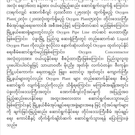
အလုံး ရေ(၁၆၀၀) ခန့်အား ဝယ်ယူဖြည့်ဆည်း ဆောင်ရွက်လျက်ရှိ ကြောင်း၊
(၁)ရက်လျှင် အောက်စီဂျင် (၄၀)လီတာ (၂၅၀)လုံး ထွက်ရှိမည့် Oxygen
Plant(၂)လုံး၊ (၂၀၀)လုံးထွက်ရှိမည့် Oxygen Plant(၅)လုံး၊ တိုင်းဒေသကြီး
စီမံအုပ်ချုပ်ရေးကောင်စီ အစီအစဉ်ဖြင့် မကြာမီတပ်ဆင် မည်ဖြစ်ကြောင်း၊
မြို့နယ်ဆေးရုံများတွင်လည်း Oxygen Pipe Line တပ်ဆင် ပေးထားပြီး
ဖြစ်ကြောင်း၊ ပဲခူးမြို့ ပြည်သူ့ ဆေးရုံကြီးတွင် တည်ဆောက်ဆဲ Liquid
Oxygen Plant ကိုလည်း ဇူလိုင်လ နောက်ဆုံးပတ်တွင် Oxygen ထုတ်လုပ်နိုင်
ရေးစီမံဆောင်ရွက်မည်ဖြစ်ကြောင်း၊ Oxygen Concentractor
အလုံး(၄၀)အား ဝယ်ယူနိုင်ရေး စီစဉ်ထားပြီးဖြစ်ကြောင်း၊ ပြည်သူလူထု
ပူးပေါင်းပါဝင်မှုဖြင့် သာယာဝတီ၊ မိုးညို၊ အုတ်ဖို၊ လက်ပံတန်း၊ ဇီးကုန်း၊
ကြို့ပင်ကောက်၊ ရေတာရှည်၊ ဖြူး၊ တောင်ငူ၊ အုတ်တွင်း ကျောက်ကြီး
မြို့နယ်များတွင်လည်း Oxygen Plant များ တည်ဆောက်နိုင်ရေး စီစဉ်
ဆောင်ရွက် လျက်ရှိသည်ကိုလည်း သိရှိရကြောင်း၊ မကြာမီအချိန်အတွင်း
ပဲခူးတိုင်းဒေသကြီးအတွင်း အောက်စီဂျင်လိုအပ်မှုကို အပြည့်အဝ
ဖြည့်ဆည်းပေးနိုင်ရေး အထူးအလေးထား ဆောင်ရွက်ပေးသွားမည်
ဖြစ်ကြောင်းနှင့် မြို့နယ်စီမံအုပ်ချုပ်ရေးအဖွဲ့များအနေ ဖြင့် လိုအပ်ချက်များ
ကို ချက်ခြင်းဖြည့်ဆည်း ဆောင်ရွက်နိုင်ရေး တိုင်းဒေသကြီးစီမံ အုပ်ချုပ်
ရေး ကောင်စီနှင့် တိုက်ရိုက်ချိတ်ဆက် ဆောင်ရွက်သွားရန် ပြောကြားခဲ့
သည်။