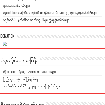
ရဲစခန်းဖုန်းနံပါတ်များ
ပဲခူးတိုင်းဒေသကြီးအတွင်းရှိ အမြန်လမ်း မီးသတ်နှင့် ရဲစခန်းဖုန်းနံပါတ်များ
လျှပ်စစ်မီးပျက်ပါက ဆက်သွယ်ရမည့် ဖုန်းနံပါတ်များ
Donation
ပဲခူးတိုင်းဒေသကြီး
တိုင်းဒေသကြီးဆိုင်ရာအချက်အလက်များ
ပြည်သူများမှ တင်ပြချက်များ
သက်ဆိုင်ရာဝန်ကြီးဌာနများ၏ ဖုန်းနံပါတ်များ