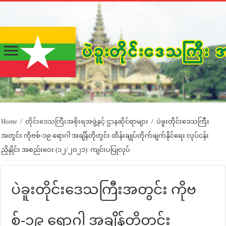
Home
/
တိုင်းဒေသကြီးအစိုးရအဖွဲ့နှင့် ဌာနဆိုင်ရာများ
/
ပဲခူးတိုင်းဒေသကြီး
အတွင်း ကိုဗစ်-၁၉ ရောဂါ အချိန်တိုတွင်း ထိန်းချုပ်တိုက်ဖျက်နိုင်ရေး လုပ်ငန်း
ညှိနှိုင်း အစည်းဝေး (၁၂/၂၀၂၁) ကျင်းပပြုလုပ်
ပဲခူးတိုင်းဒေသကြီးအတွင်း ကိုဗ
စ်-၁၉ ရောဂါ အချိန်တိုတွင်း