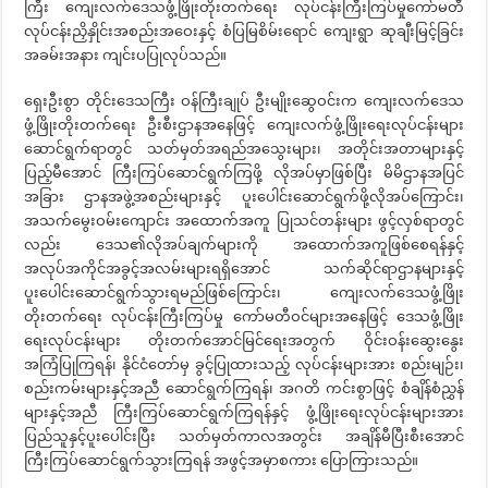
ကြီး ကျေးလက်ဒေသဖွံ့ဖြိုးတိုးတက်ရေး လုပ်ငန်းကြီးကြပ်မှုကော်မတီ
လုပ်ငန်းညှိနှိုင်းအစည်းအဝေးနှင့် စံပြမြစိမ်းရောင် ကျေးရွာ ဆုချီးမြင့်ခြင်း
အခမ်းအနား ကျင်းပပြုလုပ်သည်။
ရှေးဦးစွာ တိုင်းဒေသကြီး ဝန်ကြီးချုပ် ဦးမျိုးဆွေဝင်းက ကျေးလက်ဒေသ
ဖွံ့ဖြိုးတိုးတက်ရေး ဦးစီးဌာနအနေဖြင့် ကျေးလက်ဖွံ့ဖြိုးရေးလုပ်ငန်းများ
ဆောင်ရွက်ရာတွင် သတ်မှတ်အရည်အသွေးများ၊ အတိုင်းအတာများနှင့်
ပြည့်မီအောင် ကြီးကြပ်ဆောင်ရွက်ကြဖို့ လိုအပ်မှာဖြစ်ပြီး မိမိဌာနအပြင်
အခြား ဌာနအဖွဲ့အစည်းများနှင့် ပူးပေါင်းဆောင်ရွက်ဖို့လိုအပ်ကြောင်း၊
အသက်မွေးဝမ်းကျောင်း အထောက်အကူ ပြုသင်တန်းများ ဖွင့်လှစ်ရာတွင်
လည်း ဒေသ၏လိုအပ်ချက်များကို အထောက်အကူဖြစ်စေရန်နှင့်
အလုပ်အကိုင်အခွင့်အလမ်းများရရှိအောင် သက်ဆိုင်ရာဌာနများနှင့်
ပူးပေါင်းဆောင်ရွက်သွားရမည်ဖြစ်ကြောင်း၊ ကျေးလက်ဒေသဖွံ့ဖြိုး
တိုးတက်ရေး လုပ်ငန်းကြီးကြပ်မှု ကော်မတီဝင်များအနေဖြင့် ဒေသဖွံ့ဖြိုး
ရေးလုပ်ငန်းများ တိုးတက်အောင်မြင်ရေးအတွက် ဝိုင်းဝန်းဆွေးနွေး
အကြံပြုကြရန်၊ နိုင်ငံတော်မှ ခွင့်ပြုထားသည့် လုပ်ငန်းများအား စည်းမျဉ်း၊
စည်းကမ်းများနှင့်အညီ ဆောင်ရွက်ကြရန်၊ အဂတိ ကင်းစွာဖြင့် စံချိန်စံညွှန်
များနှင့်အညီ ကြီးကြပ်ဆောင်ရွက်ကြရန်နှင့် ဖွံ့ဖြိုးရေးလုပ်ငန်းများအား
ပြည်သူနှင့်ပူးပေါင်းပြီး သတ်မှတ်ကာလအတွင်း အချိန်မီပြီးစီးအောင်
ကြီးကြပ်ဆောင်ရွက်သွားကြရန် အဖွင့်အမှာစကား ပြောကြားသည်။