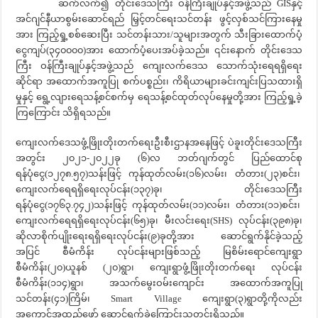
ဆက်လက်၍ တိုင်းဒေသကြီး ဝန်ကြီးချုပ်နှင့်အဖွဲ့သည် GISနှင့်
အင်ဂျင်နီယာစွမ်းဆောင်ရည် မြှင့်တင်ရေးသင်တန်း ဖွင့်လှစ်သင်ကြားနေမှု
အား ကြည့်ရှု့စစ်ဆေးပြီး သင်တန်းသား/သူများအတွက် သီးခြားထောက်ပံ့
ငွေကျပ်(၃၄၀၀၀၀)အား ထောက်ပံ့ပေးအပ်ခဲ့သည်။ ၎င်းနောက် တိုင်းဒေသ
ကြီး ဝန်ကြီးချုပ်နှင့်အဖွဲ့သည် ကျေးလက်ဒေသ သောက်သုံးရေရရှိရေး
ဆိုင်ရာ အထောက်အကူပြု စက်ပစ္စည်း၊ ကိရိယာများခင်းကျင်းပြသထားရှိ
မှုနှင့် ရွေ့လျားရေသန့်စင်စက်မှ ရေသန့်စင်ထုတ်လုပ်နေမှုတို့အား ကြည့်ရှု့ခဲ့
ကြကြောင်း သိရှိရသည်။
ကျေးလက်ဒေသဖွံ့ဖြိုးတိုးတက်ရေးဦးစီးဌာနအနေဖြင့် ပဲခူးတိုင်းဒေသကြီး
အတွင်း ၂၀၂၁-၂၀၂၂ခု (၆)လ ဘတ်ဂျက်တွင် ပြည်ထောင်စု
ရန်ပုံငွေ(၁၂၇၈.၅၇)သန်းဖြင့် ကုန်ထုတ်လမ်း(၁၆)လမ်း၊ တံတား(၂၃)စင်း၊
ကျေးလက်ရေရရှိရေးလုပ်ငန်း(၁၃၇)ခု၊ တိုင်းဒေသကြီး
ရန်ပုံငွေ(၁၇၆၃.၇၄၂)သန်းဖြင့် ကုန်ထုတ်လမ်း(၁၁)လမ်း၊ တံတား(၁၁)စင်း၊
ကျေးလက်ရေရရှိရေးလုပ်ငန်း(၆၅)ခု၊ မီးလင်းရေး(SHS) လုပ်ငန်း(၃၉၈)ခု၊
ဆိုလာစိုက်ပျိုးရေးရရှိရေးလုပ်ငန်း(၉)ခုတို့အား ဆောင်ရွက်နိုင်ခဲ့သည့်
အပြင် စီမံကိန်း လုပ်ငန်းများဖြစ်သည့် မြစိမ်းရောင်ကျေးရွာ
စီမံကိန်း(၂၀)ယူနစ် (၂၀)ရွာ၊ ကျေးရွာဖွံ့ဖြိုးတိုးတက်ရေး လုပ်ငန်း
စီမံကိန်း(၁၁၄)ရွာ၊ အသက်မွေးဝမ်းကျောင်း အထောက်အကူပြု
သင်တန်း(၄၁)ကြိမ်၊ Smart Village ကျေးရွာ(၃)ရွာတို့ကိုလည်း
အကောင်အထည်ဖော် ဆောင်ရွက်ခဲ့ကြောင်းသတင်းရှိသည်။