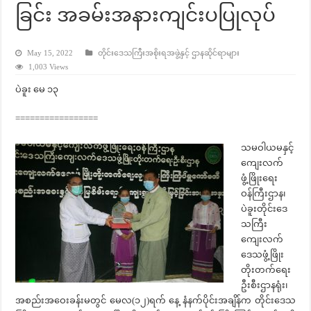
ခြင်း အခမ်းအနားကျင်းပပြုလုပ်
May 15, 2022
တိုင်းဒေသကြီးအစိုးရအဖွဲ့နှင့် ဌာနဆိုင်ရာများ
1,003 Views
ပဲခူး မေ ၁၃
=================
သမဝါယမနှင့်
ကျေးလက်
ဖွံ့ဖြိုးရေး
ဝန်ကြီးဌာန၊
ပဲခူးတိုင်း‌ဒေ
သကြီး
ကျေးလက်
ဒေသဖွံ့ဖြိုး
တိုးတက်ရေး
ဦးစီးဌာနရုံး၊
အစည်းအဝေးခန်းမတွင် မေလ(၁၂)ရက် နေ့ နံနက်ပိုင်းအချိန်က တိုင်းဒေသ