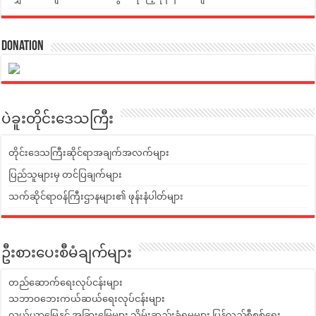
Donation
ပဲခူးတိုင်းဒေသကြီး
တိုင်းဒေသကြီးဆိုင်ရာအချက်အလက်များ
ပြည်သူများမှ တင်ပြချက်များ
သက်ဆိုင်ရာဝန်ကြီးဌာနများ၏ ဖုန်းနံပါတ်များ
ဦးစားပေးစီမံချက်များ
တည်ဆောက်ရေးလုပ်ငန်းများ
သဘာဝဘေးကယ်ဆယ်ရေးလုပ်ငန်းများ
လယ်ယာမြေနှင့် အခြားမြေများ သိမ်းဆည်းခံရမှုများ ပြန်လည်စီစစ်ရေး