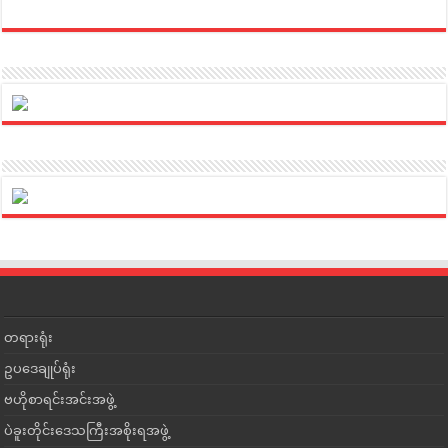
တရားရုံး
ဥပဒေချုပ်ရုံး
ဗဟိုစာရင်းအင်းအဖွဲ့
ပဲခူးတိုင်းဒေသကြီးအစိုးရအဖွဲ့