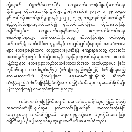
ထို့နောက် ပဲခူးတိုင်းဒေသကြီး ကျေးလက်ဒေသဖွံ့ဖြိုးတိုးတက်ရေး
ဦးစီးဌာန၊ တိုင်းဒေသကြီး ဦးစီးမှူး ဦးမျိုးအောင်မှ ၂၀၂၁-၂၀၂၂ခု ဘဏ္ဍာ
နှစ် လုပ်ငန်းဆောင်ရွက်မှုများနှင့် ၂၀၂၂-၂၀၂၃ခု ဘဏ္ဍာနှစ်တွင် ဆောင်ရွက်
မည့်လုပ်ငန်းများနှင့်ပတ်သက်၍ ရှင်းလင်းတင်ပြခဲ့ရာ တိုင်းဒေသကြီး
ဝန်ကြီးချုပ်က ကျေးလက်ရေရရှိရေးနှင့် ကျေးလက်မီးလင်းရေး
ဆောင်ရွက်ရာတွင် အဓိကအသုံးပြုသည့် ဆိုလာပြားများ ဝယ်ယူနှင့်
ပတ်သက်၍ သက်ဆိုင်ရာကုမ္ပဏီနှင့် စာချုပ်ချုပ်ဆိုရာတွင် အာမခံကာလ
များ သေချာစနစ်တကျ ထည့်သွင်းချုပ်ဆိုရန်၊ ကျေးရွာများသို့ ကွင်းဆင်း
ဆောင်ရွက်ရာတွင် စိုက်ပျိုးရေးနှင့် မွေးမြူရေးလုပ်ငန်းများအား ဒေသခံ
ပြည်သူများ သေချာနားလည်လက်ခံလာသည်အထိ အသိပညာပေး ခြင်း
လုပ်ငန်းများ ဆောင်ရွက်ရန်နှင့် စိုက်ပျိုးရေနည်းနည်းဖြင့် စိုက်ပျိုးရသည့်
စားဖိုဆောင်သီးနှံ စိုက်ပျိုးခြင်း၊ နွေနှမ်းစိုက်ပျိုးခြင်းနှင့် ဆီထွက်
သီးနှံ(နေကြာ) စိုက်ပျိုးနိုင်ခြင်းတို့အား စံပြစိုက်ခင်းများ ထူထောင်စိုက်ပျိုး
ပြသသွားကြရန် လမ်းညွှန်မှာကြားခဲ့သည်။
ယင်းနောက် စံပြမြစိမ်းရောင် အကောင်းဆုံးခရိုင်ဆုရ ပြည်ခရိုင်နှင့်
အကောင်းဆုံးမြို့နယ်ဆုရ နတ်တလင်းမြို့နယ်နှင့် အကောင်းဆုံးစံပြ
ကျေးရွာဆုရ သနပ်ပင်မြို့နယ်၊ ဖရဲကျေးရွာတို့အား ပဲခူးတိုင်းဒေသကြီး
ဝန်ကြီးချုပ် ဦးမျိုးဆွေဝင်းမှ ဆုများအသီးသီးပေးအပ်ခဲ့သည်။