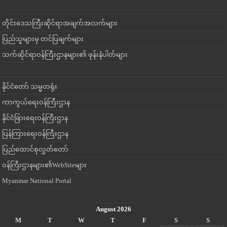
တိုင်းဒေသကြီးဆိုင်ရာအချက်အလက်များ
ပြည်သူများမှ တင်ပြချက်များ
သက်ဆိုင်ရာဝန်ကြီးဌာနများ၏ ဖုန်းနံပါတ်များ
နိုင်ငံတော် သမ္မတရုံး
ကာကွယ်ရေးဝန်ကြီးဌာန
နိုင်ငံခြားရေးဝန်ကြီးဌာန
ပြန်ကြားရေးဝန်ကြီးဌာန
ပြည်ထောင်စုလွှတ်တော်
ဝန်ကြီးဌာနများ၏WebSiteများ
Myanmar National Portal
August 2026
M
T
W
T
F
S
S