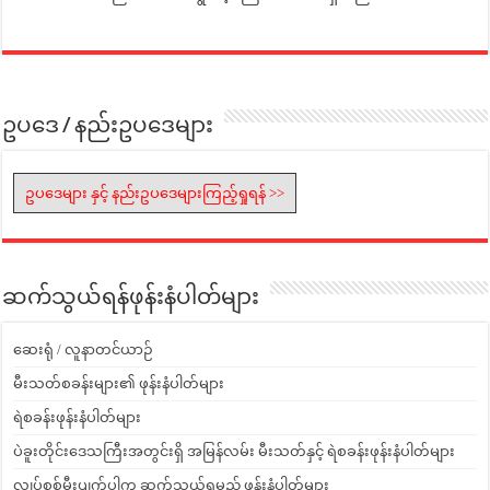
ဥပဒေ / နည်းဥပဒေများ
ဥပဒေများ နှင့် နည်းဥပဒေများကြည့်ရှုရန် >>
ဆက်သွယ်ရန်ဖုန်းနံပါတ်များ
ဆေးရုံ / လူနာတင်ယာဉ်
မီးသတ်စခန်းများ၏ ဖုန်းနံပါတ်များ
ရဲစခန်းဖုန်းနံပါတ်များ
ပဲခူးတိုင်းဒေသကြီးအတွင်းရှိ အမြန်လမ်း မီးသတ်နှင့် ရဲစခန်းဖုန်းနံပါတ်များ
လျှပ်စစ်မီးပျက်ပါက ဆက်သွယ်ရမည့် ဖုန်းနံပါတ်များ