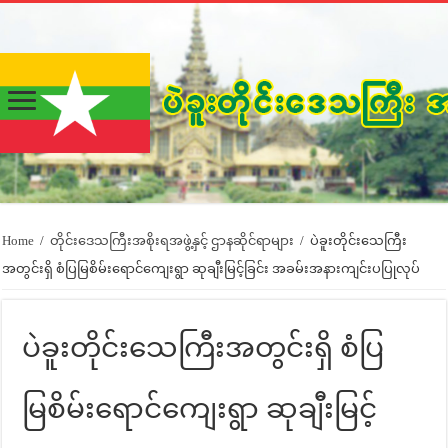
Home
/
တိုင်းဒေသကြီးအစိုးရအဖွဲ့နှင့် ဌာနဆိုင်ရာများ
/
ပဲခူးတိုင်းသေကြီး
အတွင်းရှိ စံပြမြစိမ်းရောင်ကျေးရွာ ဆုချီးမြင့်ခြင်း အခမ်းအနားကျင်းပပြုလုပ်
ပဲခူးတိုင်းသေကြီးအတွင်းရှိ စံပြ
မြစိမ်းရောင်ကျေးရွာ ဆုချီးမြင့်