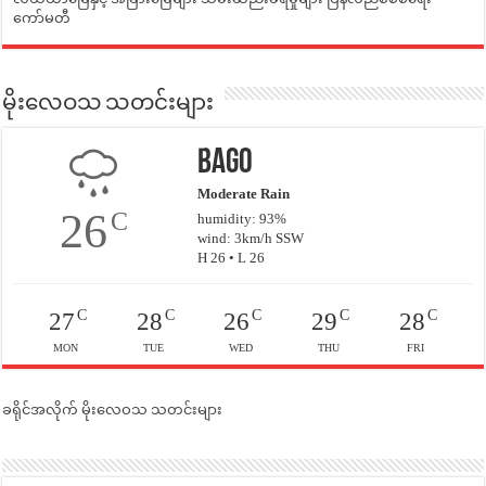
ကော်မတီ
မိုးလေဝသ သတင်းများ
Bago
Moderate Rain
26
C
humidity: 93%
wind: 3km/h SSW
H 26 • L 26
C
C
C
C
C
27
28
26
29
28
MON
TUE
WED
THU
FRI
ခရိုင်အလိုက် မိုးလေဝသ သတင်းများ