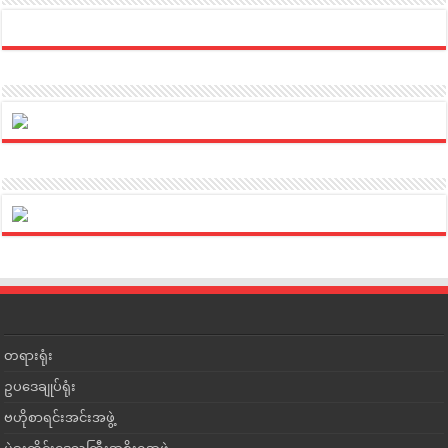
တရားရုံး
ဥပဒေချုပ်ရုံး
ဗဟိုစာရင်းအင်းအဖွဲ့