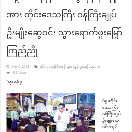
အား တိုင်းဒေသကြီး ဝန်ကြီးချုပ်
ဦးမျိုးဆွေဝင်း သွားရောက်ဖူးမြှော်
ကြည်ညို
June 9, 2025
တိုင်းဒေသကြီးအစိုးရအဖွဲ့နှင့် ဌာနဆိုင်ရာများ
498 Views
ပဲခူး ဇွန် ၉
ပဲခူးတိုင်း
ဒေသကြီး
ဝန်ကြီးချုပ်
ဦးမျိုးဆွေ
ဝင်းသည်