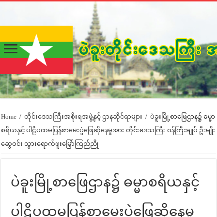
Home
/
တိုင်းဒေသကြီးအစိုးရအဖွဲ့နှင့် ဌာနဆိုင်ရာများ
/
ပဲခူးမြို့စာဖြေဌာန၌ ဓမ္မာ
စရိယနှင့် ပါဠိပထမပြန်စာမေးပွဲဖြေဆိုနေမှုအား တိုင်းဒေသကြီး ဝန်ကြီးချုပ် ဦးမျိုး
ဆွေဝင်း သွားရောက်ဖူးမြှော်ကြည်ညို
ပဲခူးမြို့စာဖြေဌာန၌ ဓမ္မာစရိယနှင့်
ပါဠိပထမပြန်စာမေးပွဲဖြေဆိုနေမှု