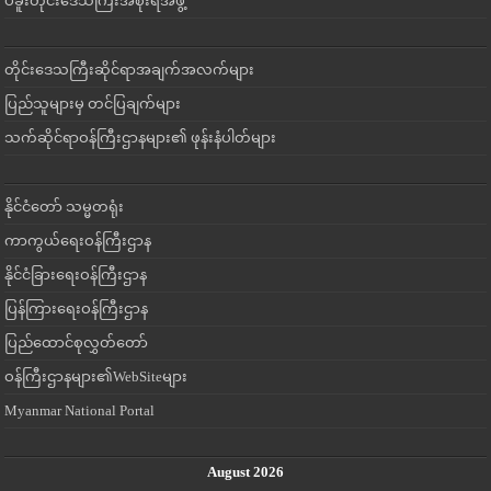
ပဲခူးတိုင်းဒေသကြီးအစိုးရအဖွဲ့
တိုင်းဒေသကြီးဆိုင်ရာအချက်အလက်များ
ပြည်သူများမှ တင်ပြချက်များ
သက်ဆိုင်ရာဝန်ကြီးဌာနများ၏ ဖုန်းနံပါတ်များ
နိုင်ငံတော် သမ္မတရုံး
ကာကွယ်ရေးဝန်ကြီးဌာန
နိုင်ငံခြားရေးဝန်ကြီးဌာန
ပြန်ကြားရေးဝန်ကြီးဌာန
ပြည်ထောင်စုလွှတ်တော်
ဝန်ကြီးဌာနများ၏WebSiteများ
Myanmar National Portal
August 2026