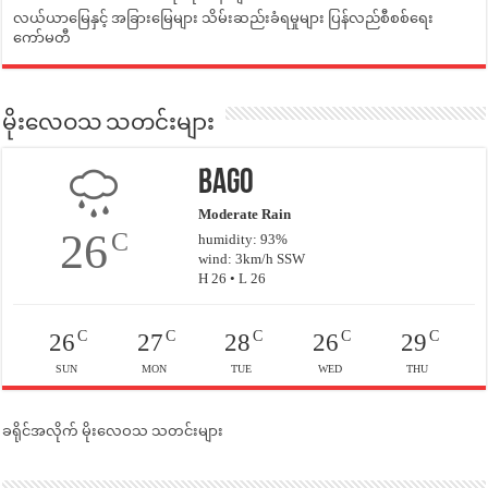
လယ်ယာမြေနှင့် အခြားမြေများ သိမ်းဆည်းခံရမှုများ ပြန်လည်စီစစ်ရေး
ကော်မတီ
မိုးလေဝသ သတင်းများ
Bago
Moderate Rain
26
C
humidity: 93%
wind: 3km/h SSW
H 26 • L 26
C
C
C
C
C
26
27
28
26
29
SUN
MON
TUE
WED
THU
ခရိုင်အလိုက် မိုးလေဝသ သတင်းများ