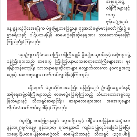
အစိုးရအဖွဲ့
ဝန်ကြီးများနှင့်
အတူ
ဇွန်လ(၉)ရက်
နေ့ မွန်းလွဲပိုင်းအချိန်က ပဲခူးမြို့စာဖြေဌာန၊ ဗုဒ္ဓအသံဓမ္မဗိမာန်တော်ကြီး၌ ဓ
မ္မာစရိယနှင့် ပါဠိပထမပြန် စာမေးပွဲဖြေဆိုနေမှုအား သွားရောက်ဖူးမြှော်
ကြည်ညိုခဲ့ကြသည်။
ရှေးဦးစွာ တိုင်းဒေသကြီး ဝန်ကြီးချုပ် ဦးမျိုးဆွေဝင်းနှင့် အစိုးရအဖွဲ့
ဝန်ကြီးများသည် စာမေးပွဲ ကြီးကြပ်နာယကဆရာတော်ကြီးများအား ဖူး
မြှော်ကန်တော့ပြီး သာသနာရေးဆိုင်ရာများ လျှောက်ထားကာ နဝကမ္မအလှူ
ငွေနှင့် အအေးဗူးများ ဆက်ကပ်လှူဒါန်းခဲ့ကြသည်။
ထို့နောက် ပဲခူးတိုင်းဒေသကြီး ဝန်ကြီးချုပ် ဦးမျိုးဆွေဝင်းနှင့်
အစိုးရအဖွဲ့ဝန်ကြီးမျာသည် စာမေးပွဲဖြေဆိုကြသည့် သံဃာတော်အရှင်သူ
မြတ်များနှင့် သီလရှင်ဆရာကြီး၊ ဆရာလေးများအား အအေးဗူးများ
လိုက်လံဆက်ကပ်လှူဒါန်းခဲ့ကြသည်။
ပဲခူးမြို့ စာဖြေဌာနတွင် ဓမ္မာစရိယနှင့် ပါဠိပထမပြန်စာမေးပွဲအား
ဇွန်လ(၂)ရက်နေ့မှ ဇွန်လ(၁၀) ရက်နေ့အထိ ကျင်းပပြုလုပ်နေခြင်းဖြစ်ပြီး
ယနေ့ပါဠိပထမပြန်စာမေးပွဲတွင် စာဖြေသံဃာနှင့် သီလရှင် (၃၃၈)ပါးရှိ