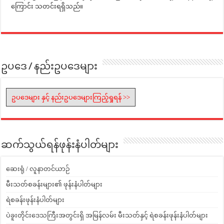
ကြောင်း သတင်းရရှိသည်။
ဥပဒေ / နည်းဥပဒေများ
ဥပဒေများ နှင့် နည်းဥပဒေများကြည့်ရှုရန် >>
ဆက်သွယ်ရန်ဖုန်းနံပါတ်များ
ဆေးရုံ / လူနာတင်ယာဉ်
မီးသတ်စခန်းများ၏ ဖုန်းနံပါတ်များ
ရဲစခန်းဖုန်းနံပါတ်များ
ပဲခူးတိုင်းဒေသကြီးအတွင်းရှိ အမြန်လမ်း မီးသတ်နှင့် ရဲစခန်းဖုန်းနံပါတ်များ