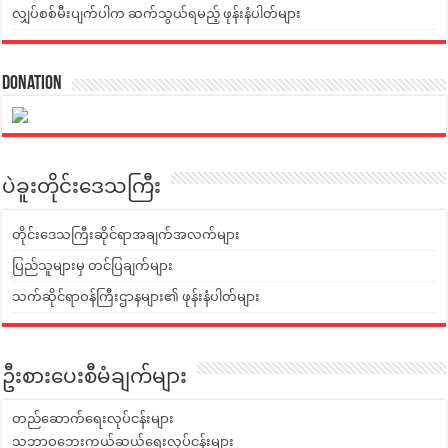
လျှပ်စစ်မီးပျက်ပါက ဆက်သွယ်ရမည့် ဖုန်းနံပါတ်များ
Donation
ပဲခူးတိုင်းဒေသကြီး
တိုင်းဒေသကြီးဆိုင်ရာအချက်အလက်များ
ပြည်သူများမှ တင်ပြချက်များ
သက်ဆိုင်ရာဝန်ကြီးဌာနများ၏ ဖုန်းနံပါတ်များ
ဦးစားပေးစီမံချက်များ
တည်ဆောက်ရေးလုပ်ငန်းများ
သဘာဝဘေးကယ်ဆယ်ရေးလုပ်ငန်းများ