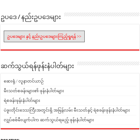
ဥပဒေ / နည်းဥပဒေများ
ဥပဒေများ နှင့် နည်းဥပဒေများကြည့်ရှုရန် >>
ဆက်သွယ်ရန်ဖုန်းနံပါတ်များ
ဆေးရုံ / လူနာတင်ယာဉ်
မီးသတ်စခန်းများ၏ ဖုန်းနံပါတ်များ
ရဲစခန်းဖုန်းနံပါတ်များ
ပဲခူးတိုင်းဒေသကြီးအတွင်းရှိ အမြန်လမ်း မီးသတ်နှင့် ရဲစခန်းဖုန်းနံပါတ်များ
လျှပ်စစ်မီးပျက်ပါက ဆက်သွယ်ရမည့် ဖုန်းနံပါတ်များ