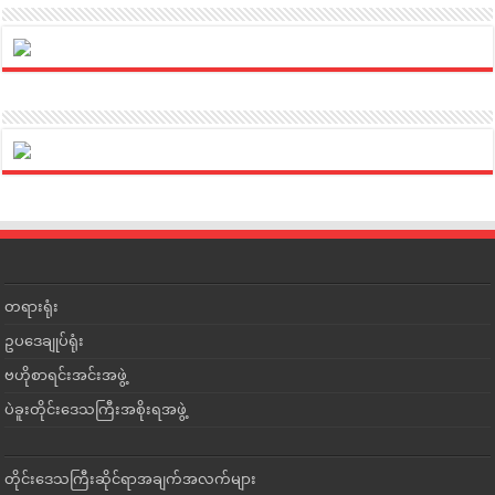
တရားရုံး
ဥပဒေချုပ်ရုံး
ဗဟိုစာရင်းအင်းအဖွဲ့
ပဲခူးတိုင်းဒေသကြီးအစိုးရအဖွဲ့
တိုင်းဒေသကြီးဆိုင်ရာအချက်အလက်များ