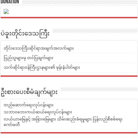
Donation
ပဲခူးတိုင်းဒေသကြီး
တိုင်းဒေသကြီးဆိုင်ရာအချက်အလက်များ
ပြည်သူများမှ တင်ပြချက်များ
သက်ဆိုင်ရာဝန်ကြီးဌာနများ၏ ဖုန်းနံပါတ်များ
ဦးစားပေးစီမံချက်များ
တည်ဆောက်ရေးလုပ်ငန်းများ
သဘာဝဘေးကယ်ဆယ်ရေးလုပ်ငန်းများ
လယ်ယာမြေနှင့် အခြားမြေများ သိမ်းဆည်းခံရမှုများ ပြန်လည်စီစစ်ရေး
ကော်မတီ