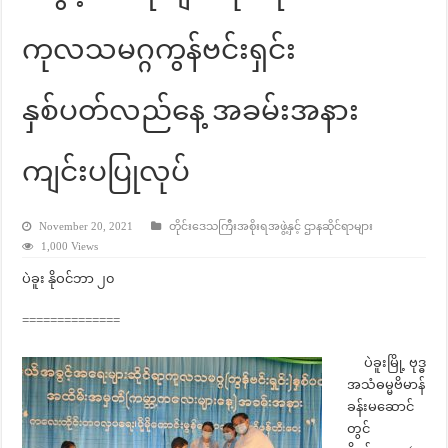
ကုလသမဂ္ဂကွန်ဗင်းရှင်း
နှစ်ပတ်လည်နေ့ အခမ်းအနား
ကျင်းပပြုလုပ်
November 20, 2021
တိုင်းဒေသကြီးအစိုးရအဖွဲ့နှင့် ဌာနဆိုင်ရာများ
1,000 Views
ပဲခူး နိုဝင်ဘာ ၂၀
==============
ပဲခူးမြို့ ဗုဒ္ဓ
အသံဓမ္မဗိမာန်
ခန်းမဆောင်
တွင်