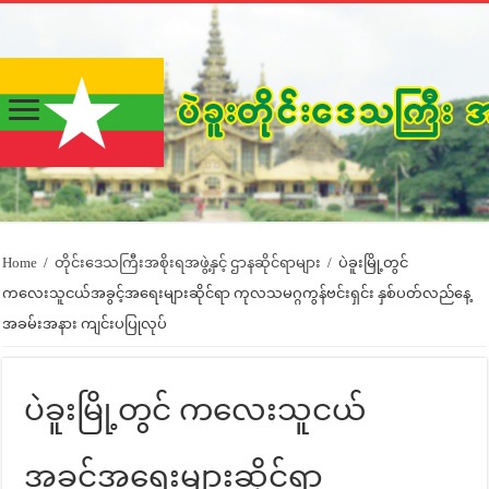
Home
/
တိုင်းဒေသကြီးအစိုးရအဖွဲ့နှင့် ဌာနဆိုင်ရာများ
/
ပဲခူးမြို့တွင်
ကလေးသူငယ်အခွင့်အရေးများဆိုင်ရာ ကုလသမဂ္ဂကွန်ဗင်းရှင်း နှစ်ပတ်လည်နေ့
အခမ်းအနား ကျင်းပပြုလုပ်
ပဲခူးမြို့တွင် ကလေးသူငယ်
အခွင့်အရေးများဆိုင်ရာ