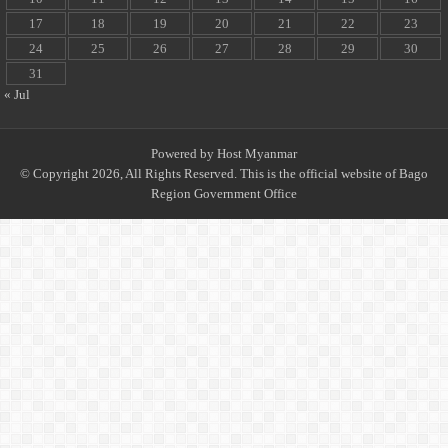
17
18
19
20
21
22
23
24
25
26
27
28
29
30
31
« Jul
Powered by
Host Myanmar
© Copyright 2026, All Rights Reserved. This is the official website of Bago
Region Government Office