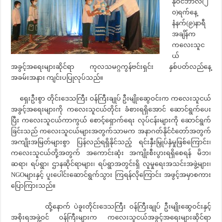
နိုဝင်ဘာလ(၂
၀)ရက်နေ့
နံနက်(၉)နာရီ
အချိန်က
ကလေးသူင
ယ်
အခွင့်အရေးများဆိုင်ရာ ကုလသမဂ္ဂကွန်ဗင်းရှင်း နှစ်ပတ်လည်နေ့
အခမ်းအနား ကျင်းပပြုလုပ်သည်။
ရှေးဦးစွာ တိုင်းဒေသကြီး ဝန်ကြီးချုပ် ဦးမျိုးဆွေဝင်းက ကလေးသူငယ်
အခွင့်အရေးများကို ကလေးသူငယ်တိုင်း ခံစားရရှိအောင် ဆောင်ရွက်ပေး
ပြီး ကလေးသူငယ်ကာကွယ် စောင့်ရှောက်ရေး လုပ်ငန်းများကို ဆောင်ရွက်
ခြင်းသည် ကလေးသူငယ်များအတွက်သာမက အနာဂတ်နိုင်ငံတော်အတွက်
အကျိုးအမြတ်များစွာ ပြန်လည်ရရှိနိုင်သည့် ရင်းနှီးမြှုပ်နှံမှုဖြစ်ကြောင်း၊
ကလေးသူငယ်တို့အတွက် အကောင်းဆုံး အကျိုးစီးပွားရရှိစေရန် မိဘ၊
ဆရာ၊ ရပ်ရွာ၊ ဌာနဆိုင်ရာများ၊ ရပ်ရွာအတွင်းရှိ လူမှုရေးအသင်းအဖွဲ့များ၊
NGOများနှင့် ပူးပေါင်းဆောင်ရွက်သွား ကြရန်လိုကြောင်း အဖွင့်အမှာစကား
ပြောကြားသည်။
ထို့နောက် ပဲခူးတိုင်းဒေသကြီး ဝန်ကြီးချုပ် ဦးမျိုးဆွေဝင်းနှင့်
အစိုးရအဖွဲ့ဝင် ဝန်ကြီးများက ကလေးသူငယ်အခွင့်အရေးများဆိုင်ရာ