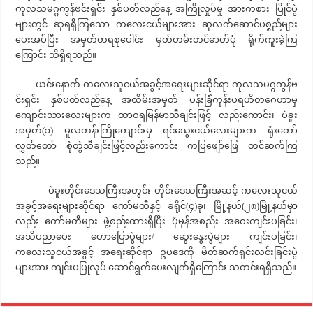
ကုလသမဂ္ဂကွန်ဗင်းရှင်း နှစ်ပတ်လည်နေ့ အကြိုလှုပ်မှု အားကစား ပြိုင်ပွဲ
များတွင် ဆုရရှိကြသော ကလေးငယ်များအား ဆုလက်ဆောင်ပစ္စည်များ
ပေးအပ်ပြီး အမှတ်တရစုပေါင်း မှတ်တမ်းတင်ဓာတ်ပုံ ရိုက်ကူးခဲ့ကြ
ကြောင်း သိရှိရသည်။
ယင်းနောက် ကလေးသူငယ်အခွင့်အရေးများဆိုင်ရာ ကုလသမဂ္ဂကွန်ဗ
င်းရှင်း နှစ်ပတ်လည်နေ့ အထိမ်းအမှတ် ပန်းခြံကုန်းပရဟိတဂေဟာမှ
ကျောင်းသားလေးများက ထာဝရမြန်မာသီချင်းဖြင့် လည်းကောင်း၊ ပဲခူး
အမှတ်(၁) မူလတန်းကြိုကျောင်းမှ ရင်သွေးငယ်လေးများက ရုံးတော်
လွှတ်တော် စုံတွဲသီချင်းဖြင့်လည်းကောင်း ကပြဖျော်ဖြေ တင်ဆက်ကြ
သည်။
ပဲခူးတိုင်းဒေသကြီးအတွင်း တိုင်းဒေသကြီးအဆင့် ကလေးသူငယ်
အခွင့်အရေးများဆိုင်ရာ ကော်မတီနှင့် ခရိုင်(၄)ခု၊ မြို့နယ်(၂၈)မြို့နယ်မှာ
လည်း ကော်မတီများ ဖွဲ့စည်းထားရှိပြီး ပုံမှန်အစည်း အဝေးကျင်းပခြင်း၊
အသိပညာပေး ဟောပြောပွဲများ/ ဆွေးနွေးပွဲများ ကျင်းပခြင်း၊
ကလေးသူငယ်အခွင့် အရေးဆိုင်ရာ ဥပဒေကို မိတ်ဆက်ရှင်းလင်းခြင်းပွဲ
များအား ကျင်းပပြုလုပ် ဆောင်ရွက်ပေးလျက်ရှိကြောင်း သတင်းရရှိသည်။