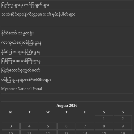
ပြည်သူများမှ တင်ပြချက်များ
သက်ဆိုင်ရာဝန်ကြီးဌာနများ၏ ဖုန်းနံပါတ်များ
နိုင်ငံတော် သမ္မတရုံး
ကာကွယ်ရေးဝန်ကြီးဌာန
နိုင်ငံခြားရေးဝန်ကြီးဌာန
ပြန်ကြားရေးဝန်ကြီးဌာန
ပြည်ထောင်စုလွှတ်တော်
ဝန်ကြီးဌာနများ၏WebSiteများ
Myanmar National Portal
August 2026
M
T
W
T
F
S
S
1
2
3
4
5
6
7
8
9
10
11
12
13
14
15
16