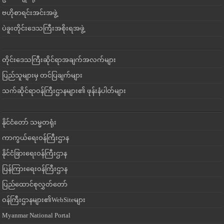
ဗဟိုစာရင်းအင်းအဖွဲ့
ပဲခူးတိုင်းဒေသကြီးအစိုးရအဖွဲ့
တိုင်းဒေသကြီးဆိုင်ရာအချက်အလက်များ
ပြည်သူများမှ တင်ပြချက်များ
သက်ဆိုင်ရာဝန်ကြီးဌာနများ၏ ဖုန်းနံပါတ်များ
နိုင်ငံတော် သမ္မတရုံး
ကာကွယ်ရေးဝန်ကြီးဌာန
နိုင်ငံခြားရေးဝန်ကြီးဌာန
ပြန်ကြားရေးဝန်ကြီးဌာန
ပြည်ထောင်စုလွှတ်တော်
ဝန်ကြီးဌာနများ၏WebSiteများ
Myanmar National Portal