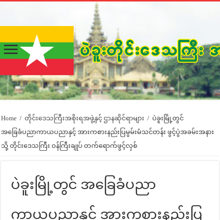
Home
/
တိုင်းဒေသကြီးအစိုးရအဖွဲ့နှင့် ဌာနဆိုင်ရာများ
/
ပဲခူးမြို့တွင်
အခြေခံပညာကာယပညာနှင့် အားကစားနည်းပြမွမ်းမံသင်တန်း ဖွင့်ပွဲအခမ်းအနား
သို့ တိုင်းဒေသကြီး ဝန်ကြီးချုပ် တက်ရောက်ဖွင့်လှစ်
ပဲခူးမြို့တွင် အခြေခံပညာ
ကာယပညာနှင့် အားကစားနည်းပြ