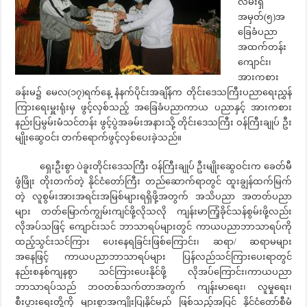
လမ်းရှိ
အမှတ်(၅)အ
ခြေခံပညာ
အထက်တန်း
ကျောင်း၊
အားကစား
ခန်းမ၌ မေလ(၁၇)ရက်နေ့ နံနက်ပိုင်းအချိန်က တိုင်းဒေသကြီးပညာရေးညွှန်
ကြားရေးမှူးရုံးမှ ဖွင့်လှစ်သည့် အခြေခံပညာကာယ ပညာနှင့် အားကစား
နည်းပြမွမ်းမံသင်တန်း ဖွင့်ပွဲအခမ်းအနားသို့ တိုင်းဒေသကြီး ဝန်ကြီးချုပ် ဦး
မျိုးဆွေဝင်း တက်ရောက်ဖွင့်လှစ်ပေးခဲ့သည်။
ရှေးဦးစွာ ပဲခူးတိုင်းဒေသကြီး ဝန်ကြီးချုပ် ဦးမျိုးဆွေဝင်းက ခေတ်မီ
ဖွံဖြိုး တိုးတက်တဲ့ နိုင်ငံတော်ကြီး တည်ဆောက်ရာတွင် ထူးချွန်ထက်မြက်
တဲ့ လူစွမ်းအားအရင်းအမြစ်များရရှိဖို့အတွက် အသိပညာ အတတ်ပညာ
များ တတ်မြောက်ကျွမ်းကျင်ဖို့လိုသလို ကျန်းမာကြံ့ခိုင်သန်စွမ်းဖို့လည်း
လိုအပ်သဖြင့် ကျောင်းသင် ဘာသာရပ်များတွင် ကာယပညာဘာသာရပ်ကို
ထည့်သွင်းသင်ကြား ပေးနေရခြင်းဖြစ်ကြောင်း၊ ဆရာ/ ဆရာမများ
အနေဖြင့် ကာယပညာဘာသာရပ်များ ပြန်လည်သင်ကြားပေးရာတွင်
နည်းစနစ်ကျနစွာ သင်ကြားပေးနိုင်ဖို့ လိုအပ်ကြောင်း၊ကာယပညာ
ဘာသာရပ်သည် ဘဝတစ်သက်တာအတွက် ကျန်းမာရေး၊ လူမှုရေး၊
စီးပွားရေးတို့ကို များစွာအကျိုးပြုနိုင်မည် ဖြစ်သည့်အပြင် နိုင်ငံတော်စီမံ