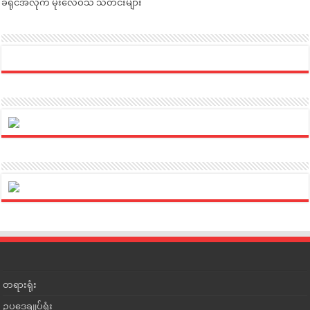
ခရိုင်အလိုက် မိုးလေဝသ သတင်းများ
တရားရုံး
ဥပဒေချုပ်ရုံး