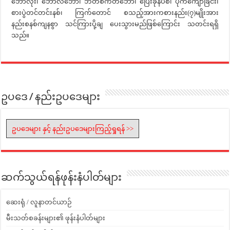
ဘောလုံး၊ ဘော်လီဘော၊ ဘတ်စကတ်ဘော၊ ပြေးခုန်ပစ်၊ ပိုက်ကျော်ခြင်း၊
စားပွဲတင်တင်းနစ်၊ ကြက်တောင် စသည့်အားကစားနည်း(၇)မျိုးအား
နည်းစနစ်ကျနစွာ သင်ကြားပို့ချ ပေးသွားမည်ဖြစ်ကြောင်း သတင်းရရှိ
သည်။
ဥပဒေ / နည်းဥပဒေများ
ဥပဒေများ နှင့် နည်းဥပဒေများကြည့်ရှုရန် >>
ဆက်သွယ်ရန်ဖုန်းနံပါတ်များ
ဆေးရုံ / လူနာတင်ယာဉ်
မီးသတ်စခန်းများ၏ ဖုန်းနံပါတ်များ