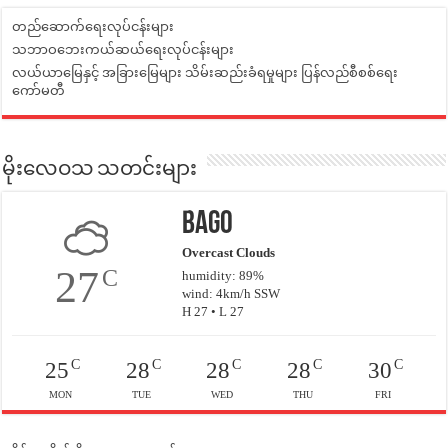
တည်ဆောက်ရေးလုပ်ငန်းများ
သဘာဝဘေးကယ်ဆယ်ရေးလုပ်ငန်းများ
လယ်ယာမြေနှင့် အခြားမြေများ သိမ်းဆည်းခံရမှုများ ပြန်လည်စီစစ်ရေး
ကော်မတီ
မိုးလေဝသ သတင်းများ
Bago
Overcast Clouds
27
C
humidity: 89%
wind: 4km/h SSW
H 27 • L 27
C
C
C
C
C
25
28
28
28
30
MON
TUE
WED
THU
FRI