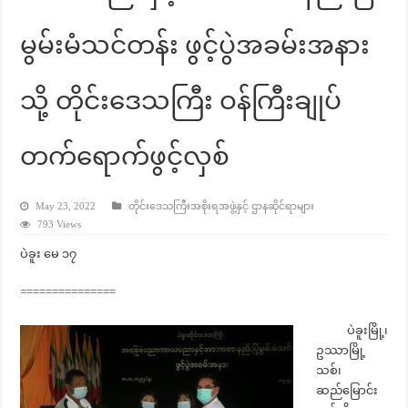
မွမ်းမံသင်တန်း ဖွင့်ပွဲအခမ်းအနား
သို့ တိုင်းဒေသကြီး ဝန်ကြီးချုပ်
တက်ရောက်ဖွင့်လှစ်
May 23, 2022
တိုင်းဒေသကြီးအစိုးရအဖွဲ့နှင့် ဌာနဆိုင်ရာများ
793 Views
ပဲခူး မေ ၁၇
===============
ပဲခူးမြို့၊
ဥဿာမြို့
သစ်၊
ဆည်မြောင်း