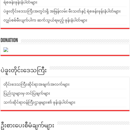
ရဲစခန်းဖုန်းနံပါတ်များ
ပဲခူးတိုင်းဒေသကြီးအတွင်းရှိ အမြန်လမ်း မီးသတ်နှင့် ရဲစခန်းဖုန်းနံပါတ်များ
လျှပ်စစ်မီးပျက်ပါက ဆက်သွယ်ရမည့် ဖုန်းနံပါတ်များ
Donation
ပဲခူးတိုင်းဒေသကြီး
တိုင်းဒေသကြီးဆိုင်ရာအချက်အလက်များ
ပြည်သူများမှ တင်ပြချက်များ
သက်ဆိုင်ရာဝန်ကြီးဌာနများ၏ ဖုန်းနံပါတ်များ
ဦးစားပေးစီမံချက်များ