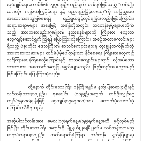
အုပ်ချုပ်ရေးကောင်စီ၏ လူမှုရေးဦးတည်ချက် တစ်ရပ်ဖြစ်သည့် “တစ်မျိုး
သားလုံး ကျန်းမာကြံ့ခိုင်ရေး နှင့် ပညာရည်မြှင့်မားရေး”ကို အပြည့်အဝ
အထောက်အကူဖြစ်စေရန် ရည်ရွယ်ဖွင့်လှစ်ရခြင်းလည်းဖြစ်ကြောင်း၊
ဆရာ/ဆရာမများ အနေဖြင့် အချိန်တိုအတွင်း သင်တန်းမှပို့ချပေးလိုက်
သည့် အားကစားနည်း(၇)မျိုး၏ နည်းစနစ်များကို ကြိုးစား လေ့လာ
လေ့ကျင့်ဆောင်ရွက်ကြရန် ပြောကြားလိုကြောင်း၊ အစဉ်အလာကောင်းများ
ရှိသည့် ပဲခူးတိုင်း ဒေသကြီး၏ စာသင်ကျောင်းများမှ ထူးချွန်ထက်မြက်တဲ့
အားကစားသမားများ ထပ်မံပိုမိုပေါ်ထွန်းလာ နိုင်စေရေး ကြိုးစားလေ့ကျင့်
သင်ကြားပေးကြစေလိုကြောင်းနှင့် စာသင်ကျောင်းများတွင် လိုအပ်သော
အားကစား အထောက်အကူပြုပစ္စည်းများလည်း ဖြည့်ဆည်းပေးသွားမည်
ဖြစ်ကြောင်း ပြောကြားခဲ့သည်။
ထို့နောက် တိုင်းဒေသကြီး ဝန်ကြီးချုပ်မှ နည်းပြဆရာ(၇)ဦးနှင့်
သင်တန်းသား(၁၁၂)ဦး၊ စုစုပေါင်း (၁၁၉)ဦးအတွက် တစ်ဦးလျှင်ငွေ
ကျပ်(၁၅၀၀၀)နှုန်းဖြင့် ငွေကျပ်(၁၇၈၅၀၀၀)အား ထောက်ပံ့ပေးအပ်ခဲ့
ကြောင်း သိရှိရသည်။
အဆိုပါသင်တန်းအား မေလ(၁၇)ရက်နေ့မှ(၁၉)ရက်နေ့အထိ ဖွင့်လှစ်မည်
ဖြစ်ပြီး တိုင်းဒေသကြီး အတွင်းရှိ မြို့နယ်(၂၈)မြို့နယ်မှ သင်တန်းသား/သူ
ဆရာ/ဆရာမ(၁၁၂)ဦး တက်ရောက်ခဲ့ကြရာ သင်တန်း နည်းပြများမှ