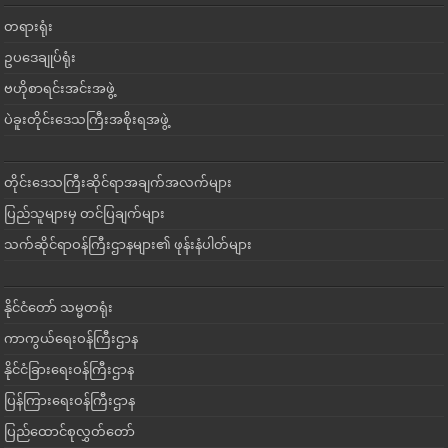
တရားရုံး
ဥပဒေချုပ်ရုံး
ဗဟိုစာရင်းအင်းအဖွဲ့
ပဲခူးတိုင်းဒေသကြီးအစိုးရအဖွဲ့
တိုင်းဒေသကြီးဆိုင်ရာအချက်အလက်များ
ပြည်သူများမှ တင်ပြချက်များ
သက်ဆိုင်ရာဝန်ကြီးဌာနများ၏ ဖုန်းနံပါတ်များ
နိုင်ငံတော် သမ္မတရုံး
ကာကွယ်ရေးဝန်ကြီးဌာန
နိုင်ငံခြားရေးဝန်ကြီးဌာန
ပြန်ကြားရေးဝန်ကြီးဌာန
ပြည်ထောင်စုလွှတ်တော်