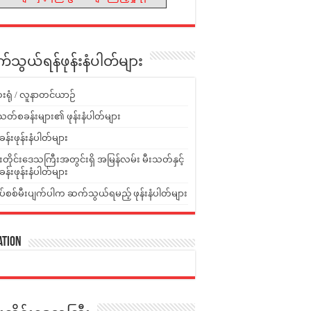
သွယ်ရန်ဖုန်းနံပါတ်များ
းရုံ / လူနာတင်ယာဉ်
သတ်စခန်းများ၏ ဖုန်းနံပါတ်များ
ခန်းဖုန်းနံပါတ်များ
ူးတိုင်းဒေသကြီးအတွင်းရှိ အမြန်လမ်း မီးသတ်နှင့်
ခန်းဖုန်းနံပါတ်များ
ပ်စစ်မီးပျက်ပါက ဆက်သွယ်ရမည့် ဖုန်းနံပါတ်များ
ation