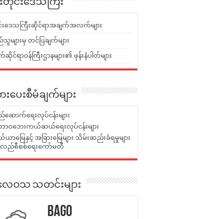
ူးတိုင်းဒေသကြီး
ုင်းဒေသကြီးဆိုင်ရာအချက်အလက်များ
်သူများမှ တင်ပြချက်များ
ဆိုင်ရာဝန်ကြီးဌာနများ၏ ဖုန်းနံပါတ်များ
ားပေးစီမံချက်များ
်ဆောက်ရေးလုပ်ငန်းများ
ာဝဘေးကယ်ဆယ်ရေးလုပ်ငန်းများ
ယာမြေနှင့် အခြားမြေများ သိမ်းဆည်းခံရမှုများ
န်လည်စီစစ်ရေးကော်မတီ
ုးလေဝသ သတင်းများ
Bago