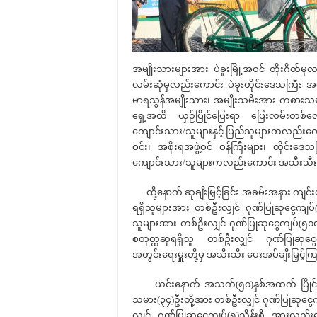
အမျိုးသားများအား ပဲခူးမြို့အဝင် တိုးဂိတ်မှလ
လမ်းဆုံမှလည်းကောင်း ပဲခူးတိုင်းဒေသကြီး အစို
မာရသွန်အမျိုးသား၊ အမျိုးသမီးအား ကစားသမာ
ရှေ့အထိ ယှဉ်ပြိုင်ပြေးရာ ပြေးလမ်းတစ်လျှ
ကျောင်းသား/သူများနှင့် ပြည်သူများကလည်းကောင်
ဝင်း၊ အစိုးရအဖွဲ့ဝင် ဝန်ကြီးများ၊ တိုင်းဒေ
ကျောင်းသား/သူများကလည်းကောင်း အသီးသီးစေ
ထို့နောက် ဆုချီးမြှင့်ခြင်း အခမ်းအနား ကျင
ရရှိသူများအား တစ်ဦးလျှင် ဂုဏ်ပြုဆုငွေကျ
သူများအား တစ်ဦးလျှင် ဂုဏ်ပြုဆုငွေကျပ်(၅၀၀
စတုတ္ထဆုရရှိသူ တစ်ဦးလျှင် ဂုဏ်ပြုဆုငွေက
အတွင်းရေးမှူးတို့မှ အသီးသီး ပေးအပ်ချီးမြှင့
ယင်းနောက် အသက်(၅၀)နှစ်အထက် ပြိုင်ပ
သမား(၃၄)ဦးတို့အား တစ်ဦးလျှင် ဂုဏ်ပြုဆုင
လျှင် ဂုဏ်ပြုဆုငွေကျပ်(၅)သိန်းစီ အားလည်