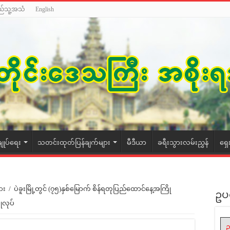
ည်သူ့အသံ
English
ချုပ်ရေး
သတင်းထုတ်ပြန်ချက်များ
မီဒီယာ
ခရီးသွားလမ်းညွှန်
ရှေ
ား
/
ပဲခူးမြို့တွင် (၇၅)နှစ်မြောက် စိန်ရတုပြည်ထောင်နေ့အကြို
ဥပ
ြုလုပ်
ဥ