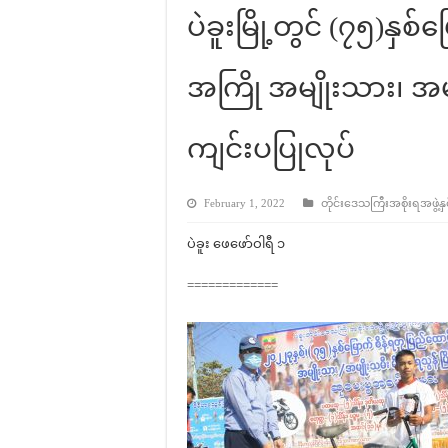
ပဲခူးမြို့တွင် (၇၅)နှစ
အကြို အမျိုးသား၊ အမျို
ကျင်းပပြုလုပ်
February 1, 2022
တိုင်းဒေသကြီးအစိုးရအဖွဲ့နှင
ပဲခူး ဖေဖော်ဝါရီ ၁
=============