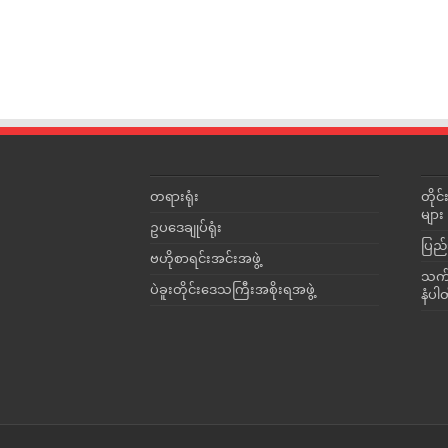
တရားရုံး
တို
များ
ဥပဒေချုပ်ရုံး
ပြည်
ဗဟိုစာရင်းအင်းအဖွဲ့
သက်ဆ
ပဲခူးတိုင်းဒေသကြီးအစိုးရအဖွဲ့
နံပါ