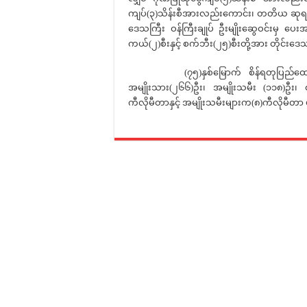
ကျပ်(၃)သိန်းစီအားလည်းကောင်း၊ တတိယ ဆုရရှိသ
ဒေသကြီး ဝန်ကြီးချုပ် ဦးမျိုးဆွေဝင်းမှ ပေးအပ်ချ
ကယ်(၂)စီးနှင့် စက်ဘီး(၂၅)စီးတို့အား တိုင်းဒေသက
(၇၅)နှစ်မြောက် စိန်ရတုပြည်ထောင်နေ့အက
အမျိုးသား(၂၆၆)ဦး၊ အမျိုးသမီး (၁၁၈)ဦး၊ စု
ကီလိုမီတာနှင့် အမျိုးသမီးများက(၈)ကီလိုမီတာ