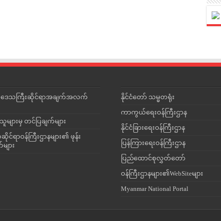
င်းဒေသကြီးဆိုင်ရာအချက်အလက်
နိုင်ငံတော် သမ္မတရုံး
ကာကွယ်ရေးဝန်ကြီးဌာန
သူများမှ တင်ပြချက်များ
နိုင်ငံခြားရေးဝန်ကြီးဌာန
ိုင်ရာဝန်ကြီးဌာနများ၏ ဖုန်း
ပြန်ကြားရေးဝန်ကြီးဌာန
တ်များ
ပြည်ထောင်စုလွှတ်တော်
ဝန်ကြီးဌာနများ၏WebSiteများ
Myanmar National Portal