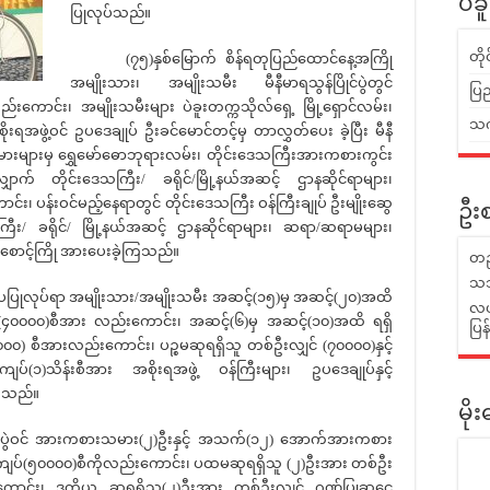
ပဲခ
ပြုလုပ်သည်။
တိ
(၇၅)နှစ်မြောက် စိန်ရတုပြည်ထောင်နေ့အကြို
အမျိုးသား၊ အမျိုးသမီး မီနီမာရသွန်ပြိုင်ပွဲတွင်
ပြည
ည်းကောင်း၊ အမျိုးသမီးများ ပဲခူးတက္ကသိုလ်ရှေ့ မြို့ရှောင်လမ်း၊
သက်
းရအဖွဲ့ဝင် ဥပဒေချုပ် ဦးခင်မောင်တင့်မှ တာလွှတ်ပေး ခဲ့ပြီး မီနီ
းများမှ ရွှေမော်ဓောဘုရားလမ်း၊ တိုင်းဒေသကြီးအားကစားကွင်း
ောက် တိုင်းဒေသကြီး/ ခရိုင်/မြို့နယ်အဆင့် ဌာနဆိုင်ရာများ၊
း၊ ပန်းဝင်မည့်နေရာတွင် တိုင်းဒေသကြီး ဝန်ကြီးချုပ် ဦးမျိုး‌ဆွေ
ဦးစ
သကြီး/ ခရိုင်/ မြို့နယ်အဆင့် ဌာနဆိုင်ရာများ၊ ဆရာ/ဆရာမများ၊
ာင့်ကြို အားပေးခဲ့ကြသည်။
တည
သဘ
်းပပြုလုပ်ရာ အမျိုးသား/အမျိုးသမီး အဆင့်(၁၅)မှ အဆင့်(၂၀)အထိ
လယ်
ပ်(၄၀၀၀၀)စီအား လည်းကောင်း၊ အဆင့်(၆)မှ အဆင့်(၁၀)အထိ ရရှိ
ပြ
၀၀) စီအားလည်းကောင်း၊ ပဉ္စမဆုရရှိသူ တစ်ဦးလျှင် (၇၀၀၀၀)နှင့်
ျပ်(၁)သိန်းစီအား အစိုးရအဖွဲ့ ဝန်ကြီးများ၊ ဥပဒေချုပ်နှင့်
်ကြသည်။
မိ
ွဲဝင် အားကစားသမား(၂)ဦးနှင့် အသက်(၁၂) အောက်အားကစား
ွေကျပ်(၅၀၀၀၀)စီကိုလည်းကောင်း၊ ပထမဆုရရှိသူ (၂)ဦးအား တစ်ဦး
းကောင်း၊ ဒုတိယ ဆုရရှိသူ(၂)ဦးအား တစ်ဦးလျှင် ဂုဏ်ပြုဆုငွေ