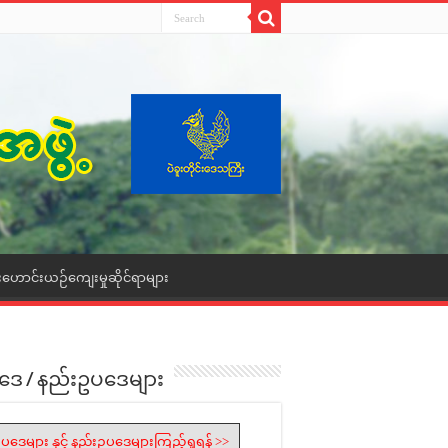
းဟောင်းယဉ်ကျေးမှုဆိုင်ရာများ
ဒေ / နည်းဥပဒေများ
ပဒေများ နှင့် နည်းဥပဒေများကြည့်ရှုရန် >>