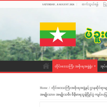
ဆက်သွယ်ရန်
ပြ
SATURDAY , 8 AUGUST 2026
တိုင်းဒေသကြီး အစိုးရအဖွဲ့ရုံး
အုပ်
Home
/
တိုင်းဒေသကြီးအစိုးရအဖွဲ့နှင့် ဌာနဆိုင်ရာမျ
အမျိုးသား၊ အမျိုးသမီး မီနီမာရသွန်ပြိုင်ပွဲ ကျင်းပပ