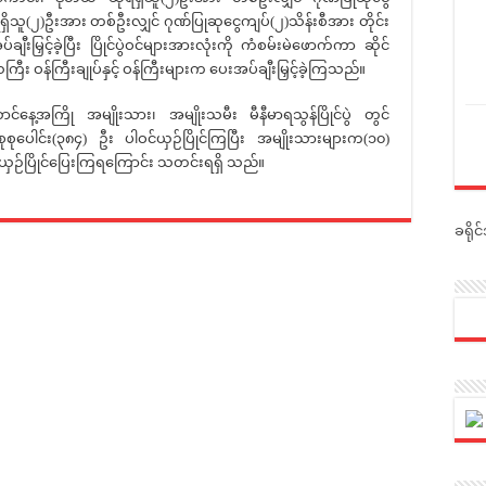
ူ(၂)ဦးအား တစ်ဦးလျှင် ဂုဏ်ပြုဆုငွေကျပ်(၂)သိန်းစီအား တိုင်း
ီးမြှင့်ခဲ့ပြီး ပြိုင်ပွဲဝင်များအားလုံးကို ကံစမ်းမဲဖောက်ကာ ဆိုင်
ြီး ဝန်ကြီးချုပ်နှင့် ဝန်ကြီးများက ပေးအပ်ချီးမြှင့်ခဲ့ကြသည်။
ြို အမျိုးသား၊ အမျိုးသမီး မီနီမာရသွန်ပြိုင်ပွဲ တွင်
စုပေါင်း(၃၈၄) ဦး ပါဝင်ယှဉ်ပြိုင်ကြပြီး အမျိုးသားများက(၁၀)
 ယှဉ်ပြိုင်ပြေးကြရကြောင်း သတင်းရရှိ သည်။
ခရို