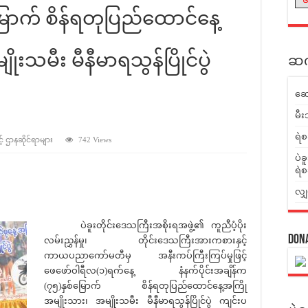
်မြောက် စိန်ရတုပြည်ထောင်နေ့
းသမီး မီနီမာရသွန်ပြိုင်ပွဲ
ဆက်
ဆေ
မီး
ရဲစ
့် ဌာနဆိုင်ရာများ
742 Views
ပဲခ
ရဲစ
လျှ
ပဲခူးတိုင်းဒေသကြီးအစိုးရအဖွဲ့၏ ကူညီပံ့ပိုး
Don
လမ်းညွှန်မှု၊ တိုင်းဒေသကြီးအားကစားနှင့်
ကာယပညာ‌ကော်မတီမှ အနီးကပ်ကြီးကြပ်မှုဖြင့်
ဖေဖော်ဝါရီလ(၁)ရက်နေ့ နံနက်ပိုင်းအချိန်က
(၇၅)နှစ်မြောက် စိန်ရတုပြည်ထောင်နေ့အကြို
အမျိုးသား၊ အမျိုးသမီး မီနီမာရသွန်ပြိုင်ပွဲ ကျင်းပ