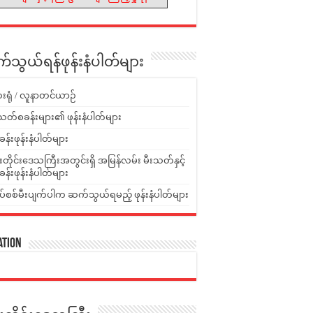
သွယ်ရန်ဖုန်းနံပါတ်များ
းရုံ / လူနာတင်ယာဉ်
သတ်စခန်းများ၏ ဖုန်းနံပါတ်များ
ခန်းဖုန်းနံပါတ်များ
ူးတိုင်းဒေသကြီးအတွင်းရှိ အမြန်လမ်း မီးသတ်နှင့်
ခန်းဖုန်းနံပါတ်များ
ပ်စစ်မီးပျက်ပါက ဆက်သွယ်ရမည့် ဖုန်းနံပါတ်များ
ation