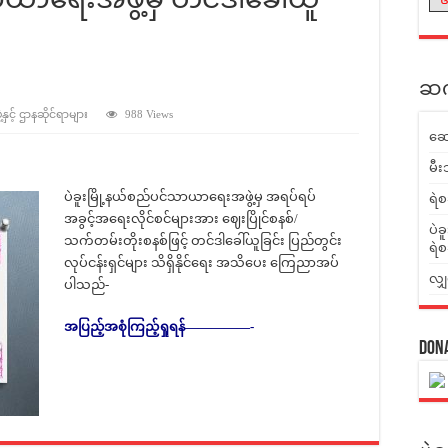
ဆက်
ှင့် ဌာနဆိုင်ရာများ
988 Views
ဆေ
မီး
ပဲခူးမြို့နယ်စည်ပင်သာယာရေးအဖွဲ့မှ အရပ်ရပ်
ရဲစ
အခွင့်အရေးလိုင်စင်များအား ဈေးပြိုင်စနစ်/
ပဲခ
သက်တမ်းတိုးစနစ်ဖြင့် တင်ဒါခေါ်ယူခြင်း ပြည်တွင်း
ရဲစ
လုပ်ငန်းရှင်များ သိရှိနိုင်ရေး အသိပေး ကြေညာအပ်
လျှ
ပါသည်-
အပြည့်အစုံကြည့်ရှုရန်—————-
Don