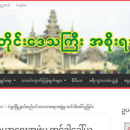
သူ့အသံ
English
ချုပ်ရေး
သတင်းထုတ်ပြန်ချက်များ
မီဒီယာ
ခရီးသွားလမ်းညွှန်
ရှေ
ား
/
ပဲခူးမြို့နယ်စည်ပင်သာယာရေးအဖွဲ့မှ တင်ဒါခေါ်ယူခြင်း
ဥပ
ာယာရေးအဖွဲ့မှ တင်ဒါခေါ်ယူ
ဥ