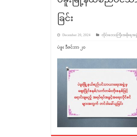
ခြင်း
December 20, 2024
တိုင်းဒေသကြီးအစိုးရအဖွဲ့န
ပဲခူး ဒီဇင်ဘာ ၂၀