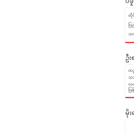
ပဲခ
တိ
ပြည
သက်
ဦးစ
တည
သဘ
လယ်
ပြ
မိ