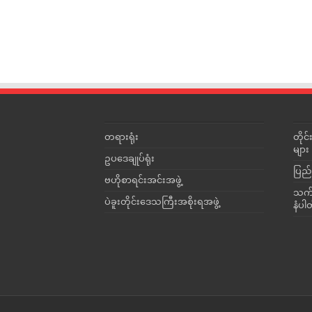
တရားရုံး
တို
များ
ဥပဒေချုပ်ရုံး
ပြည်
ဗဟိုစာရင်းအင်းအဖွဲ့
သက်ဆ
ပဲခူးတိုင်းဒေသကြီးအစိုးရအဖွဲ့
နံပါ