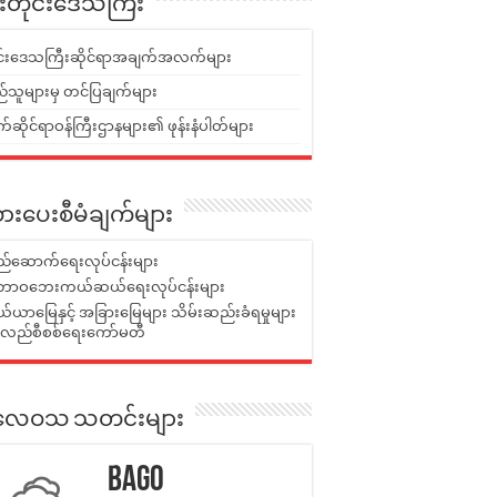
ူးတိုင်းဒေသကြီး
ုင်းဒေသကြီးဆိုင်ရာအချက်အလက်များ
်သူများမှ တင်ပြချက်များ
ဆိုင်ရာဝန်ကြီးဌာနများ၏ ဖုန်းနံပါတ်များ
ားပေးစီမံချက်များ
်ဆောက်ရေးလုပ်ငန်းများ
ာဝဘေးကယ်ဆယ်ရေးလုပ်ငန်းများ
ယာမြေနှင့် အခြားမြေများ သိမ်းဆည်းခံရမှုများ
န်လည်စီစစ်ရေးကော်မတီ
ုးလေဝသ သတင်းများ
Bago