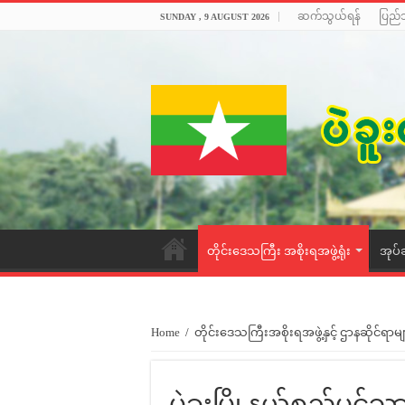
ဆက်သွယ်ရန်
ပြည်
SUNDAY , 9 AUGUST 2026
တိုင်းဒေသကြီး အစိုးရအဖွဲ့ရုံး
အုပ်
Home
/
တိုင်းဒေသကြီးအစိုးရအဖွဲ့နှင့် ဌာနဆိုင်ရာမျ
ပဲခူးမြို့နယ်စည်ပင်သ