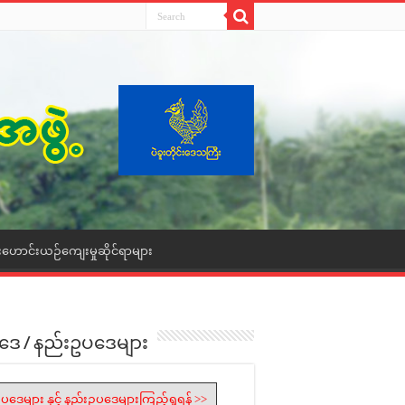
းဟောင်းယဉ်ကျေးမှုဆိုင်ရာများ
ဒေ / နည်းဥပဒေများ
ပဒေများ နှင့် နည်းဥပဒေများကြည့်ရှုရန် >>