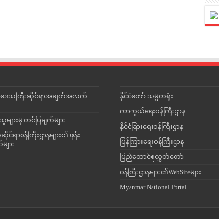
င်းဒေသကြီးဆိုင်ရာအချက်အလက်
နိုင်ငံတော် သမ္မတရုံး
ကာကွယ်ရေးဝန်ကြီးဌာန
သူများမှ တင်ပြချက်များ
နိုင်ငံခြားရေးဝန်ကြီးဌာန
ိုင်ရာဝန်ကြီးဌာနများ၏ ဖုန်း
ပြန်ကြားရေးဝန်ကြီးဌာန
တ်များ
ပြည်ထောင်စုလွှတ်တော်
ဝန်ကြီးဌာနများ၏WebSiteများ
Myanmar National Portal