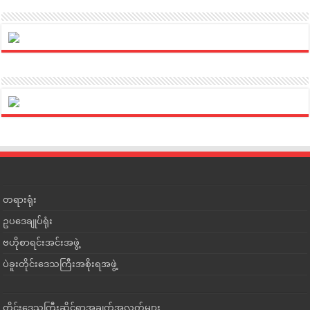
တရားရုံး
ဥပဒေချုပ်ရုံး
ဗဟိုစာရင်းအင်းအဖွဲ့
ပဲခူးတိုင်းဒေသကြီးအစိုးရအဖွဲ့
တိုင်းဒေသကြီးဆိုင်ရာအချက်အလက်များ