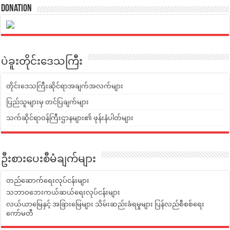
Donation
ပဲခူးတိုင်းဒေသကြီး
တိုင်းဒေသကြီးဆိုင်ရာအချက်အလက်များ
ပြည်သူများမှ တင်ပြချက်များ
သက်ဆိုင်ရာဝန်ကြီးဌာနများ၏ ဖုန်းနံပါတ်များ
ဦးစားပေးစီမံချက်များ
တည်ဆောက်ရေးလုပ်ငန်းများ
သဘာဝဘေးကယ်ဆယ်ရေးလုပ်ငန်းများ
လယ်ယာမြေနှင့် အခြားမြေများ သိမ်းဆည်းခံရမှုများ ပြန်လည်စီစစ်ရေး
ကော်မတီ