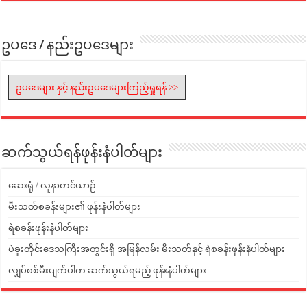
ဥပဒေ / နည်းဥပဒေများ
ဥပဒေများ နှင့် နည်းဥပဒေများကြည့်ရှုရန် >>
ဆက်သွယ်ရန်ဖုန်းနံပါတ်များ
ဆေးရုံ / လူနာတင်ယာဉ်
မီးသတ်စခန်းများ၏ ဖုန်းနံပါတ်များ
ရဲစခန်းဖုန်းနံပါတ်များ
ပဲခူးတိုင်းဒေသကြီးအတွင်းရှိ အမြန်လမ်း မီးသတ်နှင့် ရဲစခန်းဖုန်းနံပါတ်များ
လျှပ်စစ်မီးပျက်ပါက ဆက်သွယ်ရမည့် ဖုန်းနံပါတ်များ