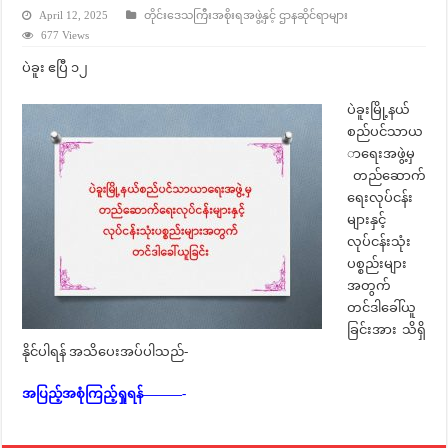
April 12, 2025
တိုင်းဒေသကြီးအစိုးရအဖွဲ့နှင့် ဌာနဆိုင်ရာများ
677 Views
ပဲခူး ဧပြီ ၁၂
ပဲခူးမြို့နယ်
စည်ပင်သာယ
ာရေးအဖွဲ့မှ
တည်ဆောက်
ရေးလုပ်ငန်း
များနှင့်
လုပ်ငန်းသုံး
ပစ္စည်းများ
အတွက်
တင်ဒါခေါ်ယူ
ခြင်းအား သိရှိ
နိုင်ပါရန် အသိပေးအပ်ပါသည်-
အပြည့်အစုံကြည့်ရှုရန်———-