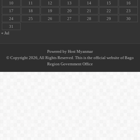
10
11
12
13
14
15
16
17
18
19
20
21
22
23
24
25
26
27
28
29
30
31
« Jul
Powered by
Host Myanmar
© Copyright 2026, All Rights Reserved. This is the official website of Bago
Region Government Office