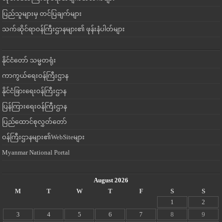
ပြည်သူများမှ တင်ပြချက်များ
သက်ဆိုင်ရာဝန်ကြီးဌာနများ၏ ဖုန်းနံပါတ်များ
နိုင်ငံတော် သမ္မတရုံး
ကာကွယ်ရေးဝန်ကြီးဌာန
နိုင်ငံခြားရေးဝန်ကြီးဌာန
ပြန်ကြားရေးဝန်ကြီးဌာန
ပြည်ထောင်စုလွှတ်တော်
ဝန်ကြီးဌာနများ၏WebSiteများ
Myanmar National Portal
August 2026
M
T
W
T
F
S
S
1
2
3
4
5
6
7
8
9