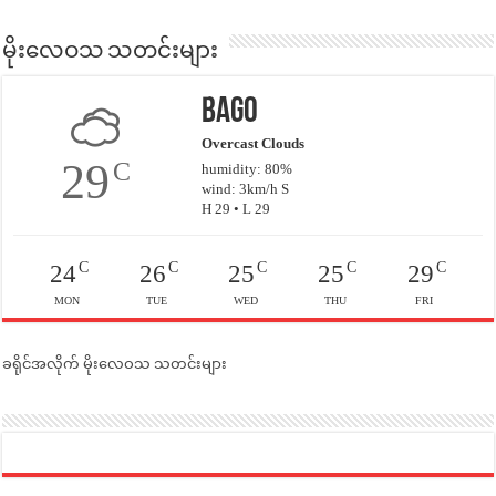
မိုးလေဝသ သတင်းများ
Bago
Overcast Clouds
29
C
humidity: 80%
wind: 3km/h S
H 29 • L 29
C
C
C
C
C
24
26
25
25
29
MON
TUE
WED
THU
FRI
ခရိုင်အလိုက် မိုးလေဝသ သတင်းများ