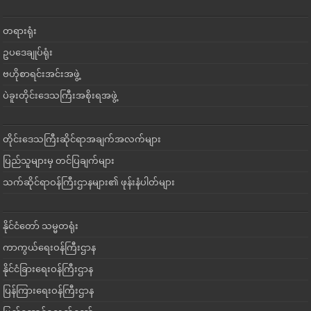
တရားရုံး
ဥပဒေချုပ်ရုံး
ဗဟိုစာရင်းအင်းအဖွဲ့
ပဲခူးတိုင်းဒေသကြီးအစိုးရအဖွဲ့
တိုင်းဒေသကြီးဆိုင်ရာအချက်အလက်များ
ပြည်သူများမှ တင်ပြချက်များ
သက်ဆိုင်ရာဝန်ကြီးဌာနများ၏ ဖုန်းနံပါတ်များ
နိုင်ငံတော် သမ္မတရုံး
ကာကွယ်ရေးဝန်ကြီးဌာန
နိုင်ငံခြားရေးဝန်ကြီးဌာန
ပြန်ကြားရေးဝန်ကြီးဌာန