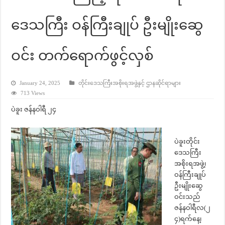
ဒေသကြီး ဝန်ကြီးချုပ် ဦးမျိုးဆွေ
ဝင်း တက်ရောက်ဖွင့်လှစ်
January 24, 2025
တိုင်းဒေသကြီးအစိုးရအဖွဲ့နှင့် ဌာနဆိုင်ရာများ
713 Views
ပဲခူး ဇန်နဝါရီ ၂၄
ပဲခူးတိုင်း
ဒေသကြီး
အစိုးရအဖွဲ့၊
ဝန်ကြီးချုပ်
ဦးမျိုးဆွေ
ဝင်းသည်
ဇန်နဝါရီလ(၂
၄)ရက်နေ့၊