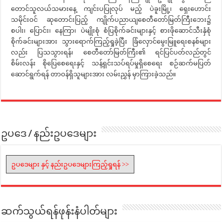
တောင်သူလယ်သမားနေ့ ကျင်းပပြုလုပ် မည့် ပဲခူးမြို့၊ ရှေးဟောင်း
သမိုင်းဝင် ဆုတောင်းပြည့် ကျိုက်ပညာယျစေတီတော်မြတ်ကြီးဘေး၌
စပါး၊ ပြောင်း၊ နေကြာ၊ ပဲမျိုးစုံ စံပြစိုက်ခင်းများနှင့် စားဖိုဆောင်သီးနှံစုံ
စိုက်ခင်းများအား သွားရောက်ကြည့်ရှုခဲ့ပြီး ခြံလှောင်မွေးမြူရေးစနစ်များ
လည်း ပြသသွားရန်၊ စေတီတော်မြတ်ကြီး၏ ရင်ပြင်ပတ်လည်တွင်
စိမ်းလန်း စိုပြေစေရေးနှင့် သန့်ရှင်းသပ်ရပ်မှုရှိစေရေး စဉ်ဆက်မပြတ်
ဆောင်ရွက်ရန် တာဝန်ရှိသူများအား လမ်းညွှန် မှာကြားခဲ့သည်။
ဥပဒေ / နည်းဥပဒေများ
ဥပဒေများ နှင့် နည်းဥပဒေများကြည့်ရှုရန် >>
ဆက်သွယ်ရန်ဖုန်းနံပါတ်များ