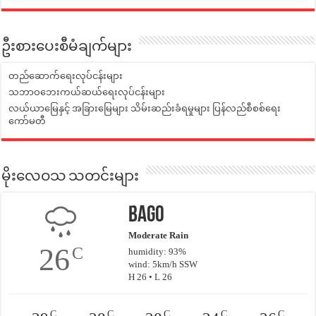
ဦးစားပေးစီမံချက်များ
တည်ဆောက်ရေးလုပ်ငန်းများ
သဘာဝဘေးကယ်ဆယ်ရေးလုပ်ငန်းများ
လယ်ယာမြေနှင့် အခြားမြေများ သိမ်းဆည်းခံရမှုများ ပြန်လည်စီစစ်ရေး
ကော်မတီ
မိုးလေဝသ သတင်းများ
Bago
Moderate Rain
26
C
humidity: 93%
wind: 5km/h SSW
H 26 • L 26
C
C
C
C
C