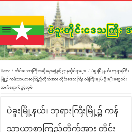
Home
/
တိုင်းဒေသကြီးအစိုးရအဖွဲ့နှင့် ဌာနဆိုင်ရာများ
/
ပဲခူးမြို့နယ်၊ ဘုရားကြီး
မြို့၌ ကန်သာယာစာကြည့်တိုက်အား တိုင်းဒေသကြီး ဝန်ကြီးချုပ် ဦးမျိုးဆွေဝင်း
တက်ရောက်ဖွင့်လှစ်
ပဲခူးမြို့နယ်၊ ဘုရားကြီးမြို့၌ ကန်
သာယာစာကြည့်တိုက်အား တိုင်း