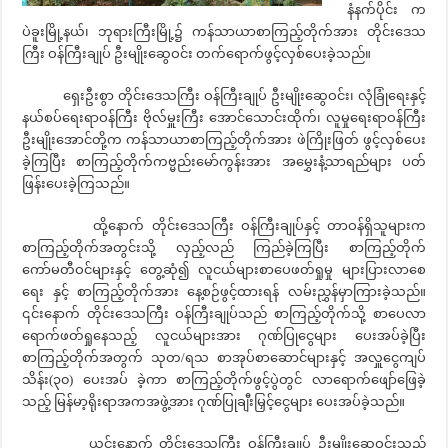
နံနက်ပိုင်း က
ပဲခူးမြို့နယ်၊ ဘုရားကြီးမြို့၌ ကန်သာယာစာကြည့်တိုက်အား တိုင်းဒေသ
ကြီး ဝန်ကြီးချုပ် ဦးမျိုးဆွေဝင်း တက်ရောက်ဖွင့်လှစ်ပေးခဲ့သည်။
ရှေးဦးစွာ တိုင်းဒေသကြီး ဝန်ကြီးချုပ် ဦးမျိုးဆွေဝင်း၊ လုံခြုံရေးနှင့်
နယ်စပ်ရေးရာဝန်ကြီး ဗိုလ်မှူးကြီး အောင်သောင်းထိုက်၊ လူမှုရေးရာဝန်ကြီး
ဦးမျိုးအောင်တို့က ကန်သာယာစာကြည့်တိုက်အား ဖဲကြိုးဖြတ် ဖွင့်လှစ်ပေး
ခဲ့ကြပြီး စာကြည့်တိုက်ကဗ္မည်းမော်ကွန်းအား အမွှေးနံ့သာရည်များ ပတ်
ဖြန်းပေးခဲ့ကြသည်။
ထို့နောက် တိုင်းဒေသကြီး ဝန်ကြီးချုပ်နှင့် တာဝန်ရှိသူများက
စာကြည့်တိုက်အတွင်းသို့ လှည့်လည် ကြည်ခဲ့ကြပြီး စာကြည့်တိုက်
ကော်မတီဝင်များနှင့် တွေ့ဆုံ၍ လူငယ်များစာပေဖတ်ရှုမှု များပြားလာစေ
ရေး နှင့် စာကြည့်တိုက်အား နေ့စဉ်ဖွင့်ထားရန် လမ်းညွှန်မှာကြားခဲ့သည်။
၎င်းနောက် တိုင်းဒေသကြီး ဝန်ကြီးချုပ်သည် စာကြည့်တိုက်သို့ စာပေလာ
ရောက်ဖတ်ရှုနေသည့် လူငယ်များအား ဂုဏ်ပြုငွေများ ပေးအပ်ခဲ့ပြီး
စာကြည့်တိုက်အတွက် သုတ/ရသ စာအုပ်စာဆောင်များနှင့် အလှူငွေကျပ်
သိန်း(၃၀) ပေးအပ် ခဲ့ကာ စာကြည့်တိုက်ဖွင့်ပွဲတွင် လာရောက်ဖျော်ဖြေခဲ့
သည့် မြန်မာ့ရိုးရာအကအဖွဲ့အား ဂုဏ်ပြုချီးမြှင့်ငွေများ ပေးအပ်ခဲ့သည်။
ယင်းနောက် တိုင်းဒေသကြီး ဝန်ကြီးချုပ် ဦးမျိုးဆွေဝင်းသည်