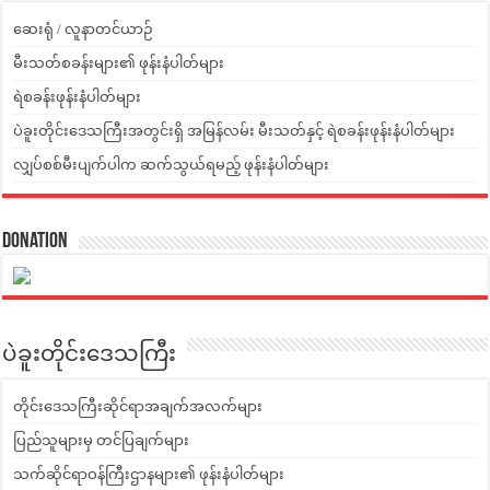
ဆေးရုံ / လူနာတင်ယာဉ်
မီးသတ်စခန်းများ၏ ဖုန်းနံပါတ်များ
ရဲစခန်းဖုန်းနံပါတ်များ
ပဲခူးတိုင်းဒေသကြီးအတွင်းရှိ အမြန်လမ်း မီးသတ်နှင့် ရဲစခန်းဖုန်းနံပါတ်များ
လျှပ်စစ်မီးပျက်ပါက ဆက်သွယ်ရမည့် ဖုန်းနံပါတ်များ
Donation
ပဲခူးတိုင်းဒေသကြီး
တိုင်းဒေသကြီးဆိုင်ရာအချက်အလက်များ
ပြည်သူများမှ တင်ပြချက်များ
သက်ဆိုင်ရာဝန်ကြီးဌာနများ၏ ဖုန်းနံပါတ်များ