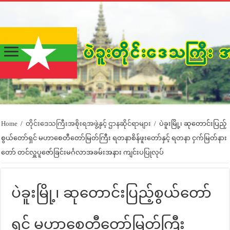
Home
/
တိုင်းဒေသကြီးအစိုးရအဖွဲ့နှင့် ဌာနဆိုင်ရာများ
/
ပဲခူးမြို့၊ ဆုတောင်းပြည့်
စွယ်တော်ရှင် မဟာစေတီတော်မြတ်ကြီး ရတနာစိန်ဖူးတော်နှင့် ရတနာ ငှက်မြတ်နား
တော် တင်လှူပူဇော်ခြင်းမင်္ဂလာအခမ်းအနား ကျင်းပပြုလုပ်
ပဲခူးမြို့၊ ဆုတောင်းပြည့်စွယ်တော်
ရှင် မဟာစေတီတော်မြတ်ကြီး