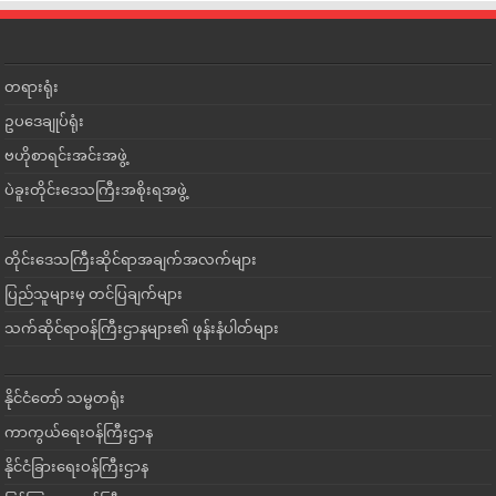
တရားရုံး
ဥပဒေချုပ်ရုံး
ဗဟိုစာရင်းအင်းအဖွဲ့
ပဲခူးတိုင်းဒေသကြီးအစိုးရအဖွဲ့
တိုင်းဒေသကြီးဆိုင်ရာအချက်အလက်များ
ပြည်သူများမှ တင်ပြချက်များ
သက်ဆိုင်ရာဝန်ကြီးဌာနများ၏ ဖုန်းနံပါတ်များ
နိုင်ငံတော် သမ္မတရုံး
ကာကွယ်ရေးဝန်ကြီးဌာန
နိုင်ငံခြားရေးဝန်ကြီးဌာန