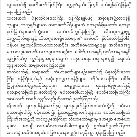
ယူဆောင်၍ စေတီတော်မြတ်ကြီး ဝတ္ထုကံနယ်မြေတွင် ပက်ဖျန်းကြဲဖြန့်ချီ
နှောင်ကြသည်။
ယင်းနောက် ပဲခူးတိုင်းဒေသကြီး ဝန်ကြီးချုပ်နှင့် အစိုးရအဖွဲ့တာဝန်ရှိ
သူများ၊ အလှူရှင်များက ဆရာတော်ကြီးများထံ ရတနာစိန်ဖူးတော်၊ ရတနာ
ငှက်မြတ်နားတော်တို့အား ဆက်ကပ်လှူဒါန်းကြပြီး သီတဂူကမ္ဘာ့ဗုဒ္ဓ
တက္ကသိုလ်များနှင့် သီတဂူဆေးရုံတော်များ၏ အဓိပတိ၊ နိုင်ငံတော်သြဝါဒါ
စရိယ၊ ရွှေကျင်နိကာယသာသနာပိုင်၊ အဘိဓဇမဟာရဌဂုရု၊ အဘိဓဇအဂ္ဂ
မဟာသဒ္ဓမဇောတိက၊ အဂ္ဂမဟာပဏ္ဍိတ၊ ဒေါက်တာအရှင်ဉာဏိဿရ အရှင်
သူမြတ်ထံမှ လှူဒါန်းမှုအစုစုအတွက် အနုမောဒနာတရားနာယူ၍ ရေစက်
သွန်းလောင်း အမျှပေးဝေကြသည်။
ဆက်လက်၍ ဆရာတော်၊ သံဃာတော်များမှဦးဆောင်၍ ပဲခူးတိုင်းဒေသ
ကြီး ဝန်ကြီးချုပ်နှင့် အစိုးရအဖွဲ့တာဝန်ရှိများ၊ တိုင်းဒေသကြီး၊ ခရိုင်၊
မြို့နယ်အဆင့်ဌာနဆိုင်ရာများ၊ အလှူရှင်များက ရတနာစိန်ဖူးတော်နှင့်
ရတနာငှက်မြတ်နားတော်တို့ကို မင်္ဂလာဝေါယာဉ်ဖြင့် စေတီတော်မြတ်ကြီး
အား လက်ယာရစ် လှည့်လည်ပင့်ဆောင် ပူဇော်ကြသည်။
ထို့နောက် ရတနာစိန်ဖူးတော်နှင့် ရတနာငှက်မြတ်နားတော်တို့ကို မင်္ဂလာ
ရထားပျံပေါ်သို့ ပင့်ဆောင်ပြီး နံ့သာရည်များပက်ဖျန်းကာ စေတီတော်မြတ်
ကြီး၏အထွဋ်သို့ တင်လှူပူဇော်ကြရာ သံဃာတော်များမှ ဇယန္တော ဗောဓိယာ
မူလေ အစချီ ဇယမင်္ဂလာအောင်ဂါထာများကို ရွတ်ဖတ်ပူဇော်ကြကာ
အောင်ပွဲအထိမ်းအမှတ်အဖြစ် ရတနာရွှေမိုး၊ ငွေမိုး ရွာသွန်းဖြိုးကြသည်။