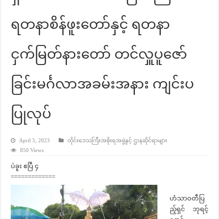
ရတနာစိန်ဖူးတော်နှင့် ရတနာ
ငှက်မြတ်နားတော် တင်လှူပူဇော်
ခြင်းမင်္ဂလာအခမ်းအနား ကျင်းပ
ပြုလုပ်
April 5, 2023
တိုင်းဒေသကြီးအစိုးရအဖွဲ့နှင့် ဌာနဆိုင်ရာများ
850 Views
ပဲခူး ဧပြီ ၄
=============
ဟံသာဝတီပြ
ည့်ရှင် ဘုရင့်