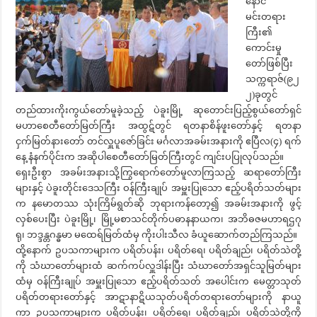
နောင်
မင်းတရား
ကြီး၏
ကောင်းမှု
တော်ဖြစ်ပြီး
သက္ကရာဇ်(၉၂
၂)ခုတွင်
တည်ထားကိုးကွယ်တော်မူခဲ့သည့် ပဲခူးမြို့ ဆုတောင်းပြည့်စွယ်တော်ရှင်
မဟာစေတီတော်မြတ်ကြီး အထွဋ်တွင် ရတနာစိန်ဖူးတော်နှင့် ရတနာ
ငှက်မြတ်နားတော် တင်လှူပူဇော်ခြင်း မင်္ဂလာအခမ်းအနားကို ဧပြီလ(၄) ရက်
နေ့ နံနက်ပိုင်းက အဆိုပါစေတီတော်မြတ်ကြီးတွင် ကျင်းပပြုလုပ်သည်။
ရှေးဦးစွာ အခမ်းအနားသို့ကြွရောက်တော်မူလာကြသည့် ဆရာတော်ကြီး
များနှင့် ပဲခူးတိုင်းဒေသကြီး ဝန်ကြီးချုပ် အမှူးပြုသော ဧည့်ပရိတ်သတ်များ
က နမောတဿ သုံးကြိမ်ရွတ်ဆို ဘုရားကန်တော့၍ အခမ်းအနားကို ဖွင့်
လှစ်ပေးပြီး ပဲခူးမြို့၊ မြို့မစာသင်တိုက်ပဓာနနာယက၊ အဘိဓဇမဟာရဌဂု
ရု၊ ဘဒ္ဒန္တဂန္ဓမာ မထေရ်မြတ်ထံမှ ကိုးပါးသီလ ခံယူဆောက်တည်ကြသည်။
ထို့နောက် ဥပသကာများက ပရိတ်ပန်း၊ ပရိတ်ရေ၊ ပရိတ်ချည်၊ ပရိတ်သဲတို့
ကို သံဃာတော်များထံ ဆက်ကပ်လှူဒါန်းပြီး သံဃာတော်အရှင်သူမြတ်များ
ထံမှ ဝန်ကြီးချုပ် အမှူးပြုသော ဧည့်ပရိတ်သတ် အပေါင်းက မေတ္တာသုတ်
ပရိတ်တရားတော်နှင့် အာဋာနာဋိယသုတ်ပရိတ်တရားတော်များကို နာယူ
ကာ ဥပသကာများက ပရိတ်ပန်း၊ ပရိတ်ရေ၊ ပရိတ်ချည်၊ ပရိတ်သဲတို့ကို