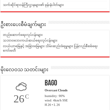
သက်ဆိုင်ရာဝန်ကြီးဌာနများ၏ ဖုန်းနံပါတ်များ
ဦးစားပေးစီမံချက်များ
တည်ဆောက်ရေးလုပ်ငန်းများ
သဘာဝဘေးကယ်ဆယ်ရေးလုပ်ငန်းများ
လယ်ယာမြေနှင့် အခြားမြေများ သိမ်းဆည်းခံရမှုများ ပြန်လည်စီစစ်ရေး
ကော်မတီ
မိုးလေဝသ သတင်းများ
Bago
Overcast Clouds
26
C
humidity: 90%
wind: 4km/h SSE
H 26 • L 26