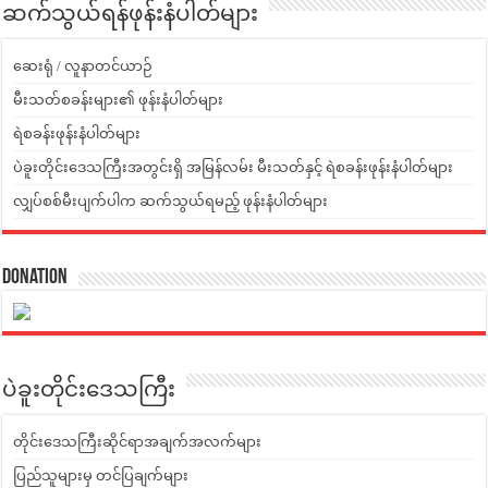
ဆက်သွယ်ရန်ဖုန်းနံပါတ်များ
ဆေးရုံ / လူနာတင်ယာဉ်
မီးသတ်စခန်းများ၏ ဖုန်းနံပါတ်များ
ရဲစခန်းဖုန်းနံပါတ်များ
ပဲခူးတိုင်းဒေသကြီးအတွင်းရှိ အမြန်လမ်း မီးသတ်နှင့် ရဲစခန်းဖုန်းနံပါတ်များ
လျှပ်စစ်မီးပျက်ပါက ဆက်သွယ်ရမည့် ဖုန်းနံပါတ်များ
Donation
ပဲခူးတိုင်းဒေသကြီး
တိုင်းဒေသကြီးဆိုင်ရာအချက်အလက်များ
ပြည်သူများမှ တင်ပြချက်များ