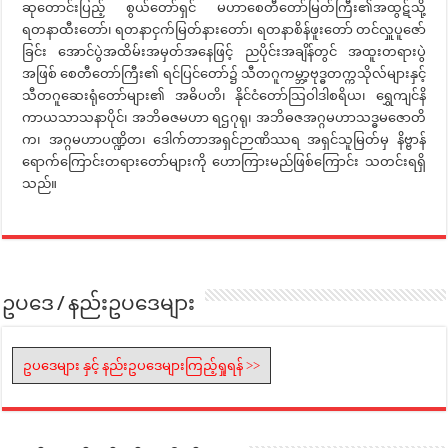
ဆုတောင်းပြည့် စွယ်တော်ရှင် မဟာစေတီတော်မြတ်ကြီး၏အထွဋ်သို့
ရတနာထီးတော်၊ ရတနာငှက်မြတ်နားတော်၊ ရတနာစိန်ဖူးတော် တင်လှူပူဇော်
ခြင်း အောင်ပွဲအထိမ်းအမှတ်အနေဖြင့် ညပိုင်းအချိန်တွင် အထူးတရားပွဲ
အဖြစ် စေတီတော်ကြီး၏ ရင်ပြင်တော်၌ သီတဂူကမ္ဘာ့ဗုဒ္ဓတက္ကသိုလ်များနှင့်
သီတဂူဆေးရုံတော်များ၏ အဓိပတိ၊ နိုင်ငံတော်သြဝါဒါစရိယ၊ ရွှေကျင်နိ
ကာယသာသနာပိုင်၊ အဘိဓဇမဟာ ရဌဂုရု၊ အဘိဓဇအဂ္ဂမဟာသဒ္ဓမဇောတိ
က၊ အဂ္ဂမဟာပဏ္ဍိတ၊ ဒေါက်တာအရှင်ဉာဏိဿရ အရှင်သူမြတ်မှ နိဗ္ဗာန်
ရောက်ကြောင်းတရားတော်များကို ဟောကြားမည်ဖြစ်ကြောင်း သတင်းရရှိ
သည်။
ဥပဒေ / နည်းဥပဒေများ
ဥပဒေများ နှင့် နည်းဥပဒေများကြည့်ရှုရန် >>