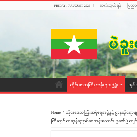
ဆက်သွယ်ရန်
ပြည်
FRIDAY , 7 AUGUST 2026
တိုင်းဒေသကြီး အစိုးရအဖွဲ့ရုံး
အုပ်
Home
/
တိုင်းဒေသကြီးအစိုးရအဖွဲ့နှင့် ဌာနဆိုင်ရာမျ
ကြီးတွင် ကဆုန်ညောင်ရေသွန်းလောင်း ပူဇော်ပွဲ ကျင်