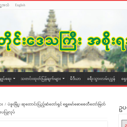
သူ့အသံ
English
ချုပ်ရေး
သတင်းထုတ်ပြန်ချက်များ
မီဒီယာ
ခရီးသွားလမ်းညွှန်
ရှေ
ား
/
ပဲခူးမြို့၊ ဆုတောင်းပြည့်ဆံတော်ရှင် ရွှေမော်ဓောစေတီတော်မြတ်
ဥပ
းပပြုလုပ်
ဥ