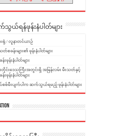
သွယ်ရန်ဖုန်းနံပါတ်များ
းရုံ / လူနာတင်ယာဉ်
သတ်စခန်းများ၏ ဖုန်းနံပါတ်များ
ခန်းဖုန်းနံပါတ်များ
ူးတိုင်းဒေသကြီးအတွင်းရှိ အမြန်လမ်း မီးသတ်နှင့်
ခန်းဖုန်းနံပါတ်များ
ပ်စစ်မီးပျက်ပါက ဆက်သွယ်ရမည့် ဖုန်းနံပါတ်များ
ation