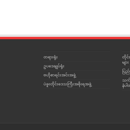
တရားရုံး
တို
များ
ဥပဒေချုပ်ရုံး
ပြည်
ဗဟိုစာရင်းအင်းအဖွဲ့
သက်ဆ
ပဲခူးတိုင်းဒေသကြီးအစိုးရအဖွဲ့
နံပါ