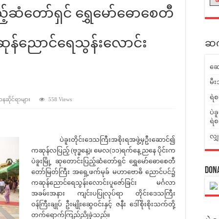
ြည့်ဆံတော်ရှင် ရွှေမော်ဓောစေတီ
ဆုန်ညောင်ရေသွန်းလောင်း
ဆက်
ဆေ
်
မီး
ရဲစ
ဌာနဆိုင်ရာများ
558 Views
ပဲခ
ရဲစ
လျှ
ပဲခူးတိုင်းဒေသကြီးအစိုးရအဖွဲ့မှဦးဆောင်၍
ကဆုန်လပြည့် (ဗုဒ္ဓနေ့)၊ မေလ(၁၁)ရက်နေ့ ညနေ ပိုင်းက
ပဲခူးမြို့ ဆုတောင်းပြည့်‌ဆံတော်ရှင် ရွှေမော်ဓောစေတီ
Don
တော်မြတ်ကြီး အရှေ့ဖက်မုခ် မဟာဗောဓိ ညောင်ပင်၌
ကဆုန်ညောင်ရေသွန်းလောင်းပူဇော်ခြင်း မင်္ဂလာ
အခမ်းအနား ကျင်းပပြုလုပ်ရာ တိုင်းဒေသကြီး
ဝန်ကြီးချုပ် ဦးမျိုးဆွေဝင်းနှင့် ဇနီး ဒေါ်စိုးစိုးသက်တို့
တက်ရောက်ကြည်ညိုခဲ့သည်။