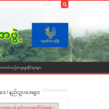
းဟောင်းယဉ်ကျေးမှုဆိုင်ရာများ
ဒေ / နည်းဥပဒေများ
ပဒေများ နှင့် နည်းဥပဒေများကြည့်ရှုရန် >>