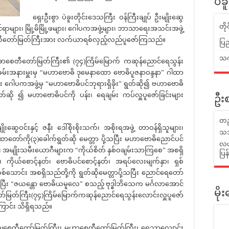
ပဲခ
ရှေးဦးစွာ ပဲခူးတိုင်းဒေသကြီး ဝန်ကြီးချုပ် ဦးမျိုးဆွေ
တိ
ဆိုင်ရာများ၊ မြို့မိမြို့ဖများ၊ ဂေါပကအဖွဲ့များ၊ ဘာသာရေးအသင်းအဖွဲ့
ောစေတီတော်မြတ်ကြီးအား လက်ယာရစ်လှည့်လည်ပူဇော်ကြသည်။
ပြည
သက်
ော်ဓောစေတီတော်မြတ်ကြီး၏ (၇၄)ကြိမ်မြောက် ကဆုန်ညောင်ရေသွန်း
မ်းအနားမှူးမှ “မဟာဗောဓိ ဒုမေနာထော ဗောဓိပူဇနာဝန္ဒနာ” ဂါထာ
ပြီး ဂေါပကအဖွဲ့မှ “မဟာဗောဓိပင်ဘုရားရှိခိုး” ရွတ်ဆို၍ ဗဟာဗောဓိ
ုရွတ်ဆို ၍ မဟာဗောဓိပင်ကို ပန်း၊ ရေချမ်း ကပ်လှူပူဇော်ခြင်းများ
ဦးစ
တည
ွေဝင်းနှင့် ဇနီး ဒေါ်စိုးစိုးသက်၊ အစိုးရအဖွဲ့ တာဝန်ရှိသူများ၊
သဘ
 ဂါထာတော်ကို(၃)ခေါက်ရွတ်ဆို မေတ္တာ ပို့သပြီး မဟာဗောဓိညောင်ပင်
လယ်
၊ အမျိုးသမီးယောဂီများက “ကိုယ်စိတ် နှစ်ဝချမ်းသာကြစေ” အစရှိ
ပြ
ိုယ်စောင့်နတ်၊ ဗောဓိပင်စောင့်နတ်၊ အရပ်လေးမျက်နှာ၊ ရှစ်
ောင်း အစရှိသည်တို့ကို ရွတ်ဆိုမေတ္တာပို့သပြီး ညောင်ရေတော်
ကြပြီး “ဇယန္တော ဗောဓိယမူလေ” စသည့် ဗုဒ္ဓါဘိသေက မင်္ဂလာအောင်
မိ
ော်မြတ်ကြီး(၇၄)ကြိမ်မြောက်ကဆုန်ညောင်ရေသွန်းလောင်းလှူပူဇော်
ကြောင်း သိရှိရသည်။
်ပညာယျစေတီတော်မြတ်ကြီး၊ မဟာစေတီတော်မြတ်ကြီး၊ ရွှေသာလျောင်း