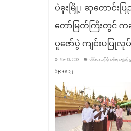
ပဲခူးမြို့၊ ဆုတောင်းပ
တော်မြတ်ကြီးတွင် က
ပူဇော်ပွဲ ကျင်းပပြုလုပ
May 12, 2025
တိုင်းဒေသကြီးအစိုးရအဖွဲ့နှင့် 
ပဲခူး မေ ၁၂