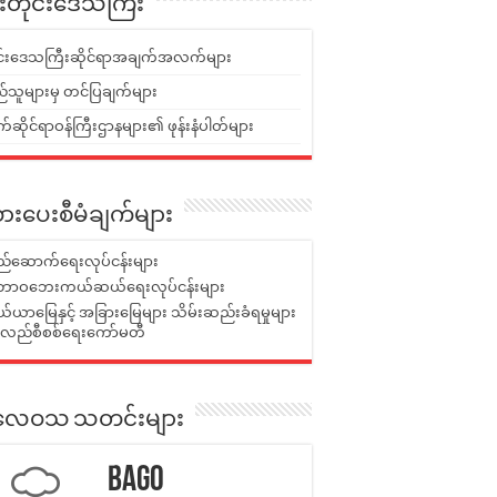
ူးတိုင်းဒေသကြီး
ုင်းဒေသကြီးဆိုင်ရာအချက်အလက်များ
်သူများမှ တင်ပြချက်များ
ဆိုင်ရာဝန်ကြီးဌာနများ၏ ဖုန်းနံပါတ်များ
ားပေးစီမံချက်များ
်ဆောက်ရေးလုပ်ငန်းများ
ာဝဘေးကယ်ဆယ်ရေးလုပ်ငန်းများ
ယာမြေနှင့် အခြားမြေများ သိမ်းဆည်းခံရမှုများ
န်လည်စီစစ်ရေးကော်မတီ
ုးလေဝသ သတင်းများ
Bago