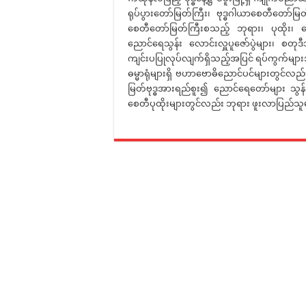
ရုပ်ပွားတော်မြတ်ကြီး၊ ဗုဒ္ဓဂါယာစေတီတော်မြ
စေတီတော်မြတ်ကြီးစသည့် ဘုရား၊ ပုထိုး၊ စေ
ညောင်ရေသွန်း လောင်းလှူပူဇော်ပွဲများ၊ စတုဒီ
ကျင်းပပြုလုပ်လျက်ရှိသည့်အပြင် ရပ်ကွက်မျာ
ဓမ္မာရုံများရှိ ဗဟာဗောဓိညောင်ပင်များတွင်
မြတ်ဗုဒ္ဓအားရည်စူး၍ ညောင်ရေတော်များ သွန်းလေ
စေတီပုထိုးများတွင်လည်း ဘုရား ဖူးလာပြည်သူ