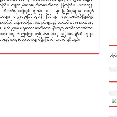
တ်ကြီး၊ ကျိုက်ပွန်လေးမျက်နှာစေတီတော် မြတ်ကြီး၊ ဟင်္သာကုန်း
တီတော်များတို့တွင် ရဟန်း၊ ရှင်၊ လူ၊ ပြည်သူများမှ ကဆုန်
သာများ ကျွေးမွေးခြင်းလှူဒါန်း ခြင်းများ စည်ကားသိုက်မြိုက်စွာ
းအတွင်းရှိ ဘုန်းတော်ကြီး ကျောင်းများနှင့် သာသနိကအဆောက်အဦ
လည်း မြတ်ဗုဒ္ဓ၏ ပရိဘောဂစေတီတော်ဖြစ်သည့် ဗောဓိညောင်ပင်အား
ာင်းပူဇော်ကြကြောင်းနှင့် နံနက်ပိုင်းမှ ညပိုင်းအချိန်ထိ ဘုရား
များနှင့် အထူးစည်ကားလျက်ရှိကြောင်း သတင်းရရှိသည်။
ခရို