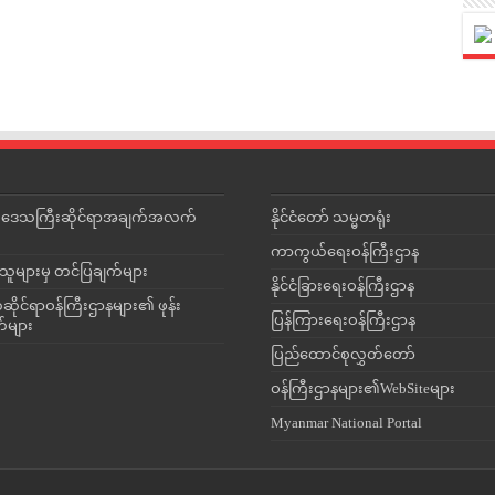
င်းဒေသကြီးဆိုင်ရာအချက်အလက်
နိုင်ငံတော် သမ္မတရုံး
ကာကွယ်ရေးဝန်ကြီးဌာန
သူများမှ တင်ပြချက်များ
နိုင်ငံခြားရေးဝန်ကြီးဌာန
ိုင်ရာဝန်ကြီးဌာနများ၏ ဖုန်း
ပြန်ကြားရေးဝန်ကြီးဌာန
တ်များ
ပြည်ထောင်စုလွှတ်တော်
ဝန်ကြီးဌာနများ၏WebSiteများ
Myanmar National Portal