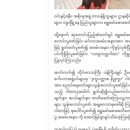
ဝင်းနှင့်ဇနီး၊ အစိုးရအဖွဲ့ တာဝန်ရှိသူများ၊ ဌာန
များ၊ ပဲခူးမြို့နေ ပြည်သူများက ရွှေမော်ဓ
ထို့နောက် ဆုတောင်းပြည့်‌ဆံတော်ရှင် ရွှေမ
လောင်းပူဇော်ခြင်း မင်္ဂလာအခမ်းအနားအား အခ
ဖြင့် ရွတ်ဖတ်ပူဇော်၍ အခမ်းအနား ကိုဖွင့်လှစ်
ပင်ကိုရှိခိုးပူဇော်ခြင်း၊ “ပတျာဝတ္တဂါထာ” ကိ
ပြုလုပ်ကြသည်။
ဆက်လက်၍ တိုင်းဒေသကြီး ဝန်ကြီးချုပ် ဦးမျိုးဆ
ဂေါပကအဖွဲ့ဝင်များမှ “ဒုက္ခပတ္တာစ နိဒ္ဒုက္ခာ”
အား ညောင်ရေတော်များသွန်းလောင်းပူဇော်ခြင်း
သည့် ဂါထာ(၃)ခေါက် ရွတ်ဆို၍လည်းကောင်း၊ က
မျက်နှာ၊ ဆယ်မျက်နှာ၊ ဇာတိခေတ်စကြာဝဠာတစ်သ
များ သွန်းလောင်းပူဇော် အမျှဝေသာဓုခေါ်ဆို 
ဂါထာဖြင့် စုပေါင်းပူဇော်၍ ရွှေမော်ဓောစေတီတ
ပွဲ အခမ်းအနား ကို အောင်မြင်စွာရုပ်သိမ်းခဲ့ကြ
ကဆုန်လပြည့် ဗုဒ္ဓနေ့၌ ပဲခူးမြို့ရှိ ကျိုက