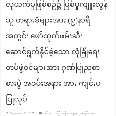
လုယက်မှုဖြစ်စဉ်၌ ပြစ်မှုကျူးလွန်
သူ တရားခံများအား (၉)နာရီ
အတွင်း ဖော်ထုတ်ဖမ်းဆီး
ဆောင်ရွက်နိုင်ခဲ့သော လုံခြုံရေး
တပ်ဖွဲ့ဝင်များအား ဂုဏ်ပြုညစာ
စားပွဲ အခမ်းအနား အား ကျင်းပ
ပြုလုပ်
September 15, 2021
တိုင်းဒေသကြီးအစိုးရအဖွဲ့နှင့် ဌာနဆိုင်ရာများ