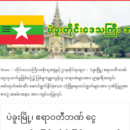
Home
/
တိုင်းဒေသကြီးအစိုးရအဖွဲ့နှင့် ဌာနဆိုင်ရာများ
/
ပဲခူးမြို့၊ ဧရာဝတီဘဏ်
ငွေလုယက်မှုဖြစ်စဉ်၌ ပြစ်မှုကျူးလွန်သူ တရားခံများအား (၉)နာရီအတွင်း
ဖော်ထုတ်ဖမ်းဆီး ဆောင်ရွက်နိုင်ခဲ့သော လုံခြုံရေးတပ်ဖွဲ့ဝင်များအား ဂုဏ်ပြုညစာ
စားပွဲ အခမ်းအနား အား ကျင်းပပြုလုပ်
ပဲခူးမြို့၊ ဧရာဝတီဘဏ် ငွေ