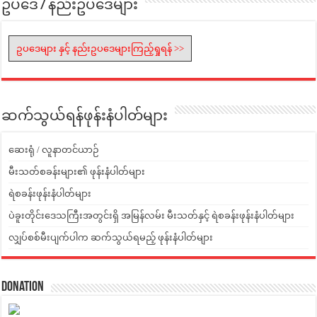
ဥပဒေ / နည်းဥပဒေများ
ဥပဒေများ နှင့် နည်းဥပဒေများကြည့်ရှုရန် >>
ဆက်သွယ်ရန်ဖုန်းနံပါတ်များ
ဆေးရုံ / လူနာတင်ယာဉ်
မီးသတ်စခန်းများ၏ ဖုန်းနံပါတ်များ
ရဲစခန်းဖုန်းနံပါတ်များ
ပဲခူးတိုင်းဒေသကြီးအတွင်းရှိ အမြန်လမ်း မီးသတ်နှင့် ရဲစခန်းဖုန်းနံပါတ်များ
လျှပ်စစ်မီးပျက်ပါက ဆက်သွယ်ရမည့် ဖုန်းနံပါတ်များ
Donation