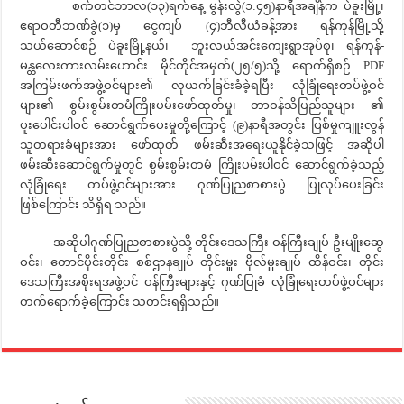
စက်တင်ဘာလ(၁၃)ရက်နေ့ မွန်းလွဲ(၁:၄၅)နာရီအချိန်က ပဲခူးမြို့၊
ဧရာဝတီဘဏ်ခွဲ(၁)မှ ငွေကျပ် (၄)ဘီလီယံခန့်အား ရန်ကုန်မြို့သို့
သယ်ဆောင်စဉ် ပဲခူးမြို့နယ်၊ ဘူးလယ်အင်းကျေးရွာအုပ်စု၊ ရန်ကုန်-
မန္တလေးကားလမ်းဟောင်း မိုင်တိုင်အမှတ်(၂၅/၅)သို့ ရောက်ရှိစဉ် PDF
အကြမ်းဖက်အဖွဲ့ဝင်များ၏ လုယက်ခြင်းခံခဲ့ရပြီး လုံခြုံရေးတပ်ဖွဲ့ဝင်
များ၏ စွမ်းစွမ်းတမံကြိုးပမ်းဖော်ထုတ်မှု၊ တာဝန်သိပြည်သူများ ၏
ပူးပေါင်းပါဝင် ဆောင်ရွက်ပေးမှုတို့ကြောင့် (၉)နာရီအတွင်း ပြစ်မှုကျူးလွန်
သူတရားခံများအား ဖော်ထုတ် ဖမ်းဆီးအရေးယူနိုင်ခဲ့သဖြင့် အဆိုပါ
ဖမ်းဆီးဆောင်ရွက်မှုတွင် စွမ်းစွမ်းတမံ ကြိုးပမ်းပါဝင် ဆောင်ရွက်ခဲ့သည့်
လုံခြုံရေး တပ်ဖွဲ့ဝင်များအား ဂုဏ်ပြုညစာစားပွဲ ပြုလုပ်ပေးခြင်း
ဖြစ်ကြောင်း သိရှိရ သည်။
အဆိုပါဂုဏ်ပြုညစာစားပွဲသို့ တိုင်းဒေသကြီး ဝန်ကြီးချုပ် ဦးမျိုးဆွေ
ဝင်း၊ တောင်ပိုင်းတိုင်း စစ်ဌာနချုပ် တိုင်းမှူး ဗိုလ်မှူးချုပ် ထိန်ဝင်း၊ တိုင်း
ဒေသကြီးအစိုးရအဖွဲ့ဝင် ဝန်ကြီးများနှင့် ဂုဏ်ပြုခံ လုံခြုံရေးတပ်ဖွဲ့ဝင်များ
တက်ရောက်ခဲ့ကြောင်း သတင်းရရှိသည်။