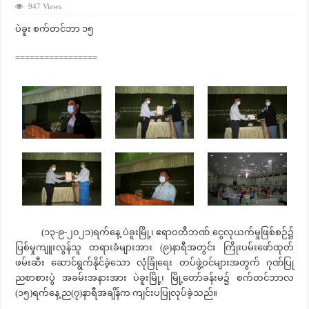
947 Views
ပဲခူး စက်တင်ဘာ ၁၅
=================
(၁၃-၉-၂၀၂၁)ရက်နေ့ ပဲခူးမြို့၊ ဧရာဝတီဘဏ် ငွေလုယက်မှုဖြစ်စဉ်၌
ပြစ်မှုကျူးလွန်သူ တရားခံများအား (၉)နာရီအတွင်း ကြိုးပမ်းဖော်ထုတ်
ဖမ်းဆီး ဆောင်ရွက်နိုင်ခဲ့သော လုံခြုံရေး တပ်ဖွဲ့ဝင်များအတွက် ဂုဏ်ပြု
ညစာစားပွဲ အခမ်းအနားအား ပဲခူးမြို့၊ မြို့တော်ခန်းမ၌ စက်တင်ဘာလ
(၁၅)ရက်နေ့ ည(၇)နာရီအချိန်က ကျင်းပပြုလုပ်ခဲ့သည်။