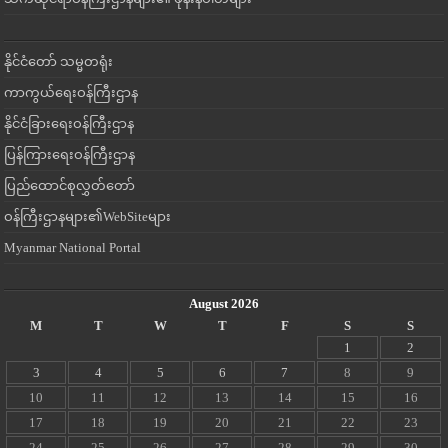
နိုင်ငံတော် သမ္မတရုံး
ကာကွယ်ရေးဝန်ကြီးဌာန
နိုင်ငံခြားရေးဝန်ကြီးဌာန
ပြန်ကြားရေးဝန်ကြီးဌာန
ပြည်ထောင်စုလွှတ်တော်
ဝန်ကြီးဌာနများ၏WebSiteများ
Myanmar National Portal
August 2026
M
T
W
T
F
S
S
1
2
3
4
5
6
7
8
9
10
11
12
13
14
15
16
17
18
19
20
21
22
23
24
25
26
27
28
29
30