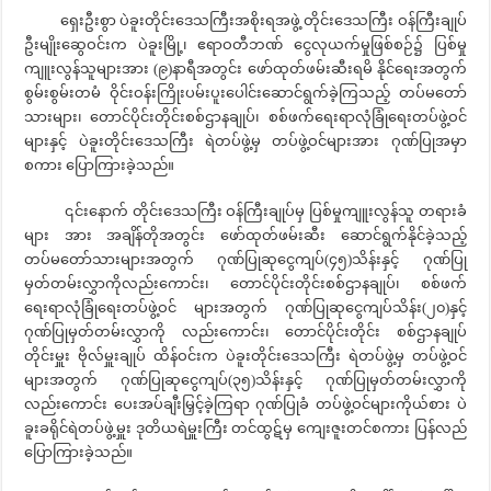
ရှေးဦးစွာ ပဲခူးတိုင်းဒေသကြီးအစိုးရအဖွဲ့ တိုင်းဒေသကြီး ဝန်ကြီးချုပ်
ဦးမျိုးဆွေဝင်းက ပဲခူးမြို့၊ ဧရာဝတီဘဏ် ငွေလုယက်မှုဖြစ်စဉ်၌ ပြစ်မှု
ကျူးလွန်သူများအား (၉)နာရီအတွင်း ဖော်ထုတ်ဖမ်းဆီးရမိ နိုင်ရေးအတွက်
စွမ်းစွမ်းတမံ ဝိုင်းဝန်းကြိုးပမ်းပူးပေါင်းဆောင်ရွက်ခဲ့ကြသည့် တပ်မတော်
သားများ၊ တောင်ပိုင်းတိုင်းစစ်ဌာနချုပ်၊ စစ်ဖက်ရေးရာလုံခြုံရေးတပ်ဖွဲ့ဝင်
များနှင့် ပဲခူးတိုင်းဒေသကြီး ရဲတပ်ဖွဲ့မှ တပ်ဖွဲ့ဝင်များအား ဂုဏ်ပြုအမှာ
စကား ပြောကြားခဲ့သည်။
၎င်းနောက် တိုင်းဒေသကြီး ဝန်ကြီးချုပ်မှ ပြစ်မှုကျူးလွန်သူ တရားခံ
များ အား အချိန်တိုအတွင်း ဖော်ထုတ်ဖမ်းဆီး ဆောင်ရွက်နိုင်ခဲ့သည့်
တပ်မတော်သားများအတွက် ဂုဏ်ပြုဆုငွေကျပ်(၄၅)သိန်းနှင့် ဂုဏ်ပြု
မှတ်တမ်းလွှာကိုလည်းကောင်း၊ တောင်ပိုင်းတိုင်းစစ်ဌာနချုပ်၊ စစ်ဖက်
ရေးရာလုံခြုံရေးတပ်ဖွဲ့ဝင် များအတွက် ဂုဏ်ပြုဆုငွေကျပ်သိန်း(၂၀)နှင့်
ဂုဏ်ပြုမှတ်တမ်းလွှာကို လည်းကောင်း၊ တောင်ပိုင်းတိုင်း စစ်ဌာနချုပ်
တိုင်းမှူး ဗိုလ်မှူးချုပ် ထိန်ဝင်းက ပဲခူးတိုင်းဒေသကြီး ရဲတပ်ဖွဲ့မှ တပ်ဖွဲ့ဝင်
များအတွက် ဂုဏ်ပြုဆုငွေကျပ်(၃၅)သိန်းနှင့် ဂုဏ်ပြုမှတ်တမ်းလွှာကို
လည်းကောင်း ပေးအပ်ချီးမြှင့်ခဲ့ကြရာ ဂုဏ်ပြုခံ တပ်ဖွဲ့ဝင်များကိုယ်စား ပဲ
ခူးခရိုင်ရဲတပ်ဖွဲ့မှူး ဒုတိယရဲမှူးကြီး တင်ထွဋ်မှ ကျေးဇူးတင်စကား ပြန်လည်
ပြောကြားခဲ့သည်။