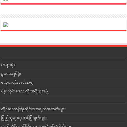
တရားရုံး
ဥပဒေချုပ်ရုံး
ဗဟိုစာရင်းအင်းအဖွဲ့
ပဲခူးတိုင်းဒေသကြီးအစိုးရအဖွဲ့
တိုင်းဒေသကြီးဆိုင်ရာအချက်အလက်များ
ပြည်သူများမှ တင်ပြချက်များ
သက်ဆိုင်ရာဝန်ကြီးဌာနများ၏ ဖုန်းနံပါတ်များ