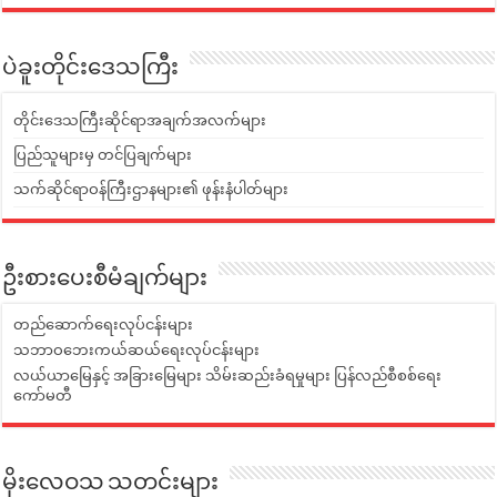
ပဲခူးတိုင်းဒေသကြီး
တိုင်းဒေသကြီးဆိုင်ရာအချက်အလက်များ
ပြည်သူများမှ တင်ပြချက်များ
သက်ဆိုင်ရာဝန်ကြီးဌာနများ၏ ဖုန်းနံပါတ်များ
ဦးစားပေးစီမံချက်များ
တည်ဆောက်ရေးလုပ်ငန်းများ
သဘာဝဘေးကယ်ဆယ်ရေးလုပ်ငန်းများ
လယ်ယာမြေနှင့် အခြားမြေများ သိမ်းဆည်းခံရမှုများ ပြန်လည်စီစစ်ရေး
ကော်မတီ
မိုးလေဝသ သတင်းများ