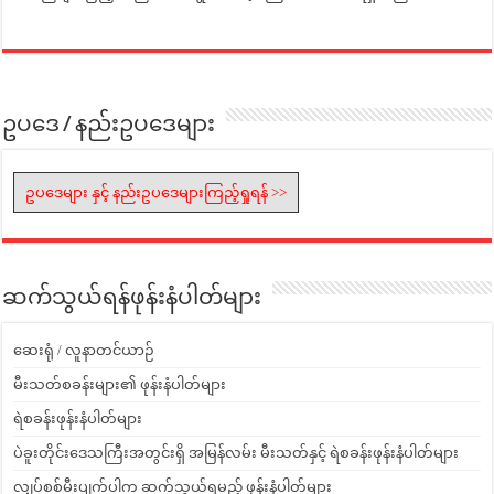
ဥပဒေ / နည်းဥပဒေများ
ဥပဒေများ နှင့် နည်းဥပဒေများကြည့်ရှုရန် >>
ဆက်သွယ်ရန်ဖုန်းနံပါတ်များ
ဆေးရုံ / လူနာတင်ယာဉ်
မီးသတ်စခန်းများ၏ ဖုန်းနံပါတ်များ
ရဲစခန်းဖုန်းနံပါတ်များ
ပဲခူးတိုင်းဒေသကြီးအတွင်းရှိ အမြန်လမ်း မီးသတ်နှင့် ရဲစခန်းဖုန်းနံပါတ်များ
လျှပ်စစ်မီးပျက်ပါက ဆက်သွယ်ရမည့် ဖုန်းနံပါတ်များ