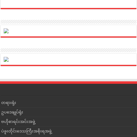
တရားရုံး
ဥပဒေချုပ်ရုံး
ဗဟိုစာရင်းအင်းအဖွဲ့
ပဲခူးတိုင်းဒေသကြီးအစိုးရအဖွဲ့