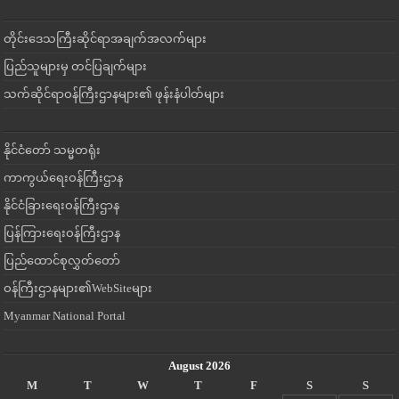
တိုင်းဒေသကြီးဆိုင်ရာအချက်အလက်များ
ပြည်သူများမှ တင်ပြချက်များ
သက်ဆိုင်ရာဝန်ကြီးဌာနများ၏ ဖုန်းနံပါတ်များ
နိုင်ငံတော် သမ္မတရုံး
ကာကွယ်ရေးဝန်ကြီးဌာန
နိုင်ငံခြားရေးဝန်ကြီးဌာန
ပြန်ကြားရေးဝန်ကြီးဌာန
ပြည်ထောင်စုလွှတ်တော်
ဝန်ကြီးဌာနများ၏WebSiteများ
Myanmar National Portal
August 2026
M
T
W
T
F
S
S