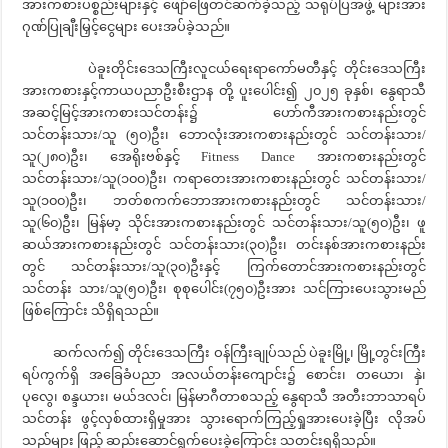
အားကစားပစ္စည်းများနှင့် ဖျော်ဖြေတင်ဆက်ခဲ့သည့် သရုပ်ပြအဖွဲ့ များအား
ဂုဏ်ပြုချီးမြှင့်ငွေများ ပေးအပ်ခဲ့သည်။
ပဲခူးတိုင်းဒေသကြီးလူငယ်ရေးရာကော်မတီနှင့် တိုင်းဒေသကြီး
အားကစားနှင့်ကာယပညာဦးစီးဌာန တို့ ပူးပေါင်း၍ ၂၀၂၅ ခုနှစ်၊ နွေရာသီ
အဆင့်မြင့်အားကစားသင်တန်း၌ ဟော်ကီအားကစားနည်းတွင်
သင်တန်းသား/သူ (၅၀)ဦး၊ ဘောလုံးအားကစားနည်းတွင် သင်တန်းသား/
သူ(၂၈၀)ဦး၊ အေရိုးဗစ်နှင့် Fitness Dance အားကစားနည်းတွင်
သင်တန်းသား/သူ(၁၀၀)ဦး၊ ကရာတေးအားကစားနည်းတွင် သင်တန်းသား/
သူ(၁၀၀)ဦး၊ ဘတ်စကက်ဘောအားကစားနည်းတွင် သင်တန်းသား/
သူ(၆၀)ဦး၊ မြန်မာ့ သိုင်းအားကစားနည်းတွင် သင်တန်းသား/သူ(၅၀)ဦး၊ ဖူ
ဆယ်အားကစားနည်းတွင် သင်တန်းသား(၃၀)ဦး၊ တင်းနစ်အားကစားနည်း
တွင် သင်တန်းသား/သူ(၃၀)ဦးနှင့် ကြက်တောင်အားကစားနည်းတွင်
သင်တန်း သား/သူ(၅၀)ဦး၊ စုစုပေါင်း(၇၅၀)ဦးအား သင်ကြားပေးသွားမည်
ဖြစ်ကြောင်း သိရှိရသည်။
ဆက်လက်၍ တိုင်းဒေသကြီး ဝန်ကြီးချုပ်သည် ပဲခူးမြို့၊ မြို့တွင်းကြီး
ရပ်ကွက်ရှိ အခြေခံပညာ အလယ်တန်းကျောင်း၌ စောင်း၊ တယော၊ နှဲ၊
ပုလွေ၊ စန္ဒယား၊ မယ်ဒလင်၊ မြန်မာဂီတာစသည့် နွေရာသီ အတီးဘာသာရပ်
သင်တန်း ဖွင့်လှစ်ထားရှိမှုအား သွားရောက်ကြည့်ရှုအားပေးခဲ့ပြီး လိုအပ်
သည်များ ဖြည့် ဆည်းဆောင်ရွက်ပေးခဲ့ကြောင်း သတင်းရရှိသည်။