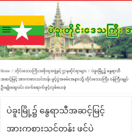
Home
/
တိုင်းဒေသကြီးအစိုးရအဖွဲ့နှင့် ဌာနဆိုင်ရာများ
/
ပဲခူးမြို့၌ နွေရာသီ
အဆင့်မြင့် အားကစားသင်တန်း ဖွင့်ပွဲအခမ်းအနားသို့ တိုင်းဒေသကြီး ဝန်ကြီးချုပ်
ဦးမျိုးဆွေဝင်း တက်ရောက်ဖွင့်လှစ်ပေးခဲ့
ပဲခူးမြို့၌ နွေရာသီအဆင့်မြင့်
အားကစားသင်တန်း ဖွင့်ပွဲ