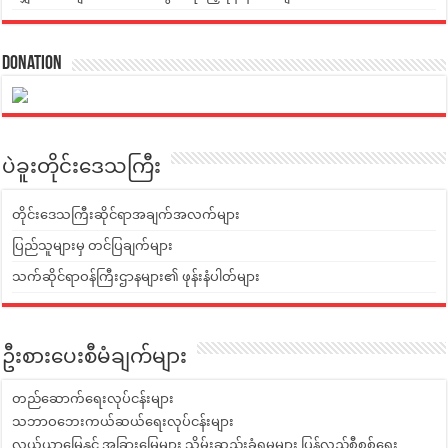
Donation
ပဲခူးတိုင်းဒေသကြီး
တိုင်းဒေသကြီးဆိုင်ရာအချက်အလက်များ
ပြည်သူများမှ တင်ပြချက်များ
သက်ဆိုင်ရာဝန်ကြီးဌာနများ၏ ဖုန်းနံပါတ်များ
ဦးစားပေးစီမံချက်များ
တည်ဆောက်ရေးလုပ်ငန်းများ
သဘာဝဘေးကယ်ဆယ်ရေးလုပ်ငန်းများ
လယ်ယာမြေနှင့် အခြားမြေများ သိမ်းဆည်းခံရမှုများ ပြန်လည်စီစစ်ရေး