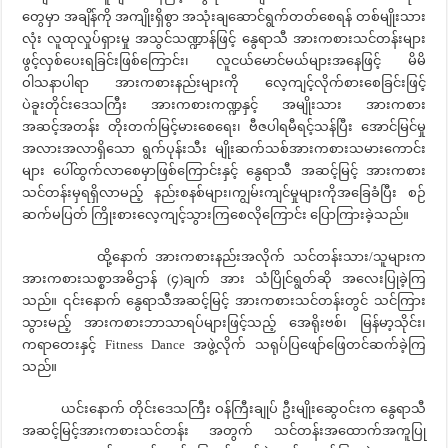
တွေမှာ အချိန်ကို အကျိုးရှိစွာ အသုံးချဆောင်ရွက်တတ်စေရန် တစ်မျိုးသား
လုံး လူထုလှုပ်ရှားမှု အသွင်သဏ္ဍာန်ဖြင့် နွေရာသီ အားကစားသင်တန်းများ
ဖွင့်လှစ်ပေးရခြင်းဖြစ်ကြောင်း၊ လူငယ်မောင်မယ်များအနေဖြင့် မိမိ
ဝါသနာပါရာ အားကစားနည်းများကို လေ့ကျင့်လိုက်စားစေခြင်းဖြင့်
ပဲခူးတိုင်းဒေသကြီး အားကစားကဏ္ဍနှင့် အမျိုးသား အားကစား
အဆင့်အတန်း တိုးတက်မြင့်မားစေရေး၊ ဗီဇပါရမီရင့်သန်ပြီး အောင်မြင်မှု
အလားအလာရှိသော ရွက်ပုန်းသီး မျိုးဆက်သစ်အားကစားသမားကောင်း
များ ပေါ်ထွက်လာစေမှာဖြစ်ကြောင်းနှင့် နွေရာသီ အဆင့်မြင့် အားကစား
သင်တန်းမှရရှိလာမည့် နည်းစနစ်များ၊ကျွမ်းကျင်မှုများကိုအခြေခံပြီး စဉ်
ဆက်မပြတ် ကြိုးစားလေ့ကျင့်သွားကြစေလိုကြောင်း ပြောကြားခဲ့သည်။
ထို့နောက် အားကစားနည်းအလိုက် သင်တန်းသား/သူများက
အားကစားသစ္စာအဓိဌာန် (၄)ချက် အား သံပြိုင်ရွတ်ဆို အလေးပြုခဲ့ကြ
သည်။ ၎င်းနောက် နွေရာသီအဆင့်မြင့် အားကစားသင်တန်းတွင် သင်ကြား
သွားမည့် အားကစားဘာသာရပ်များဖြင့်သည့် အေရိုးဗစ်၊ မြန်မာ့သိုင်း၊
ကရာတေးနှင့် Fitness Dance အဖွဲ့လိုက် သရုပ်ပြဖျော်ဖြေတင်ဆက်ခဲ့ကြ
သည်။
ယင်းနောက် တိုင်းဒေသကြီး ဝန်ကြီးချုပ် ဦးမျိုးဆွေဝင်းက နွေရာသီ
အဆင့်မြင့်အားကစားသင်တန်း အတွက် သင်တန်းအထောက်အကူပြု