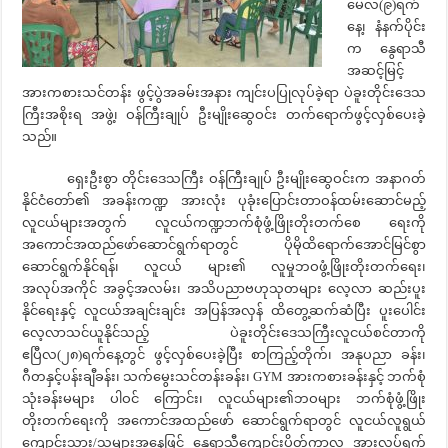
မေလ(၉)ရက်
နေ့၊ နံနက်ပိုင်း
က နွေရာသီ
အဆင့်မြင့်
အားကစားသင်တန်း ဖွင့်ပွဲအခမ်းအနား ကျင်းပပြုလုပ်ခဲ့ရာ ပဲခူးတိုင်းဒေသ
ကြီးအစိုးရ အဖွဲ့၊ ဝန်ကြီးချုပ် ဦးမျိုးဆွေဝင်း တက်ရောက်ဖွင့်လှစ်ပေးခဲ့
သည်။
ရှေးဦးစွာ တိုင်းဒေသကြီး ဝန်ကြီးချုပ် ဦးမျိုးဆွေဝင်းက အနာဂတ်
နိုင်ငံတော်၏ အခန်းကဏ္ဍ အားလုံး ပုခုံးပြောင်းတာဝန်ထမ်းဆောင်မည့်
လူငယ်များအတွက် လူငယ်ကဏ္ဍဘက်စုံဖွံ့ဖြိုးတိုးတက်စေ ရေးကို
အကောင်အထည်ဖော်ဆောင်ရွက်ရာတွင် ပိုမိုထိရောက်အောင်မြင်စွာ
ဆောင်ရွက်နိုင်ရန်၊ လူငယ် များ၏ လူမှုဘဝဖွံ့ဖြိုးတိုးတက်ရေး၊
အလုပ်အကိုင် အခွင့်အလမ်း၊ အသိပညာဗဟုသုတများ လေ့လာ ဆည်းပူး
နိုင်ရေးနှင့် လူငယ်အချင်းချင်း အပြန်အလှန် ထိတွေ့ဆက်ဆံပြီး ပူးပေါင်း
လေ့လာသင်ယူနိုင်သည့် ပဲခူးတိုင်းဒေသကြီးလူငယ်စင်တာကို
ဧပြီလ(၂၈)ရက်နေ့တွင် ဖွင့်လှစ်ပေးခဲ့ပြီး စာကြည့်တိုက်၊ အနုပညာ ခန်း၊
ဂီတနှင့်ပန်းချီခန်း၊ သက်မွေးသင်တန်းခန်း၊ GYM အားကစားခန်းနှင့် ဘက်စုံ
သုံးခန်းမများ ပါဝင် ကြောင်း၊ လူငယ်များ၏ဘဝများ ဘက်စုံဖွံ့ဖြိုး
တိုးတက်ရေးကို အကောင်အထည်ဖော် ဆောင်ရွက်ရာတွင် လူငယ်လူရွယ်
ကျောင်းသား/သူများအနေဖြင့် နွေရာသီကျောင်းပိတ်ကာလ အားလပ်ရက်