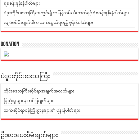
ရဲစခန်းဖုန်းနံပါတ်များ
ပဲခူးတိုင်းဒေသကြီးအတွင်းရှိ အမြန်လမ်း မီးသတ်နှင့် ရဲစခန်းဖုန်းနံပါတ်များ
လျှပ်စစ်မီးပျက်ပါက ဆက်သွယ်ရမည့် ဖုန်းနံပါတ်များ
Donation
ပဲခူးတိုင်းဒေသကြီး
တိုင်းဒေသကြီးဆိုင်ရာအချက်အလက်များ
ပြည်သူများမှ တင်ပြချက်များ
သက်ဆိုင်ရာဝန်ကြီးဌာနများ၏ ဖုန်းနံပါတ်များ
ဦးစားပေးစီမံချက်များ