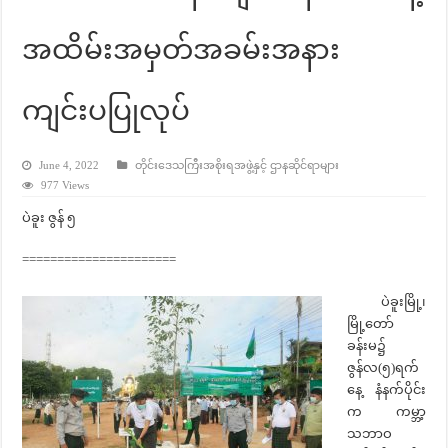
အထိမ်းအမှတ်အခမ်းအနား
ကျင်းပပြုလုပ်
June 4, 2022
တိုင်းဒေသကြီးအစိုးရအဖွဲ့နှင့် ဌာနဆိုင်ရာများ
977 Views
ပဲခူး ဇွန် ၅
======================
ပဲခူးမြို့၊
မြို့တော်
ခန်းမ၌
ဇွန်လ(၅)ရက်
နေ့ နံနက်ပိုင်း
က ကမ္ဘာ့
သဘာဝ