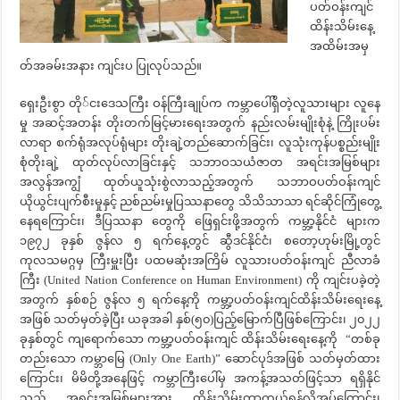
ပတ်ဝန်းကျင်
ထိန်းသိမ်းနေ့
အထိမ်းအမှ
တ်အခမ်းအနား ကျင်းပ ပြုလုပ်သည်။
ရှေးဦးစွာ တို်ငးဒေသကြီး ဝန်ကြီးချုပ်က ကမ္ဘာပေါ်ရှိတဲ့လူသားများ လူနေ
မှု အဆင့်အတန်း တိုးတက်မြင့်မားရေးအတွက် နည်းလမ်းမျိုးစုံနဲ့ ကြိုးပမ်း
လာရာ စက်ရုံအလုပ်ရုံများ တိုးချဲ့တည်ဆောက်ခြင်း၊ လူသုံးကုန်ပစ္စည်းမျိုး
စုံတိုးချဲ့ ထုတ်လုပ်လာခြင်းနှင့် သဘာဝသယံဇာတ အရင်းအမြစ်များ
အလွန်အကျွံ ထုတ်ယူသုံးစွဲလာသည့်အတွက် သဘာဝပတ်ဝန်းကျင်
ယိုယွင်းပျက်စီးမှုနှင့် ညစ်ညမ်းမှုပြဿနာတွေ သိသိသာသာ ရင်ဆိုင်ကြုံတွေ့
နေရကြောင်း၊ ဒီပြဿနာ တွေကို ဖြေရှင်းဖို့အတွက် ကမ္ဘာ့နိုင်ငံ များက
၁၉၇၂ ခုနှစ် ဇွန်လ ၅ ရက်နေ့တွင် ဆွီဒင်နိုင်ငံ၊ စတော့ဟုမ်းမြို့တွင်
ကုလသမဂ္ဂမှ ကြီးမှူးပြီး ပထမဆုံးအကြိမ် လူသားပတ်ဝန်းကျင် ညီလာခံ
ကြီး (United Nation Conference on Human Environment) ကို ကျင်းပခဲ့တဲ့
အတွက် နှစ်စဉ် ဇွန်လ ၅ ရက်နေ့ကို ကမ္ဘာ့ပတ်ဝန်းကျင်ထိန်းသိမ်းရေးနေ့
အဖြစ် သတ်မှတ်ခဲ့ပြီး ယခုအခါ နှစ်(၅၀)ပြည့်မြောက်ပြီဖြစ်ကြောင်း၊ ၂၀၂၂
ခုနှစ်တွင် ကျရောက်သော ကမ္ဘာ့ပတ်ဝန်းကျင် ထိန်းသိမ်းရေးနေ့ကို “တစ်ခု
တည်းသော ကမ္ဘာမြေ (Only One Earth)” ဆောင်ပုဒ်အဖြစ် သတ်မှတ်ထား
ကြောင်း၊ မိမိတို့အနေဖြင့် ကမ္ဘာကြီးပေါ်မှ အကန့်အသတ်ဖြင့်သာ ရရှိနိုင်
သည့် အရင်းအမြစ်များအား ထိန်းသိမ်းကာကွယ်ရန်လိုအပ်ကြောင်း၊