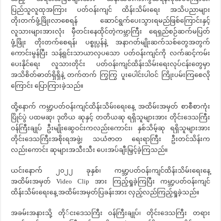
ပြည်သူလူထုအကြား ပတ်ဝန်းကျင် ထိန်းသိမ်းရေး အသိပညာများ
တိုးတက်ဖွံ့ဖြိုးလာစေရန် ဆောင်ရွက်ပေးသွားရမည်ဖြစ်ကြောင်းနှင့်
လူသားများအားလုံး မှီတင်းနေထိုင်တဲ့ကမ္ဘာကြီး ရေရှည်စဉ်ဆက်မပြတ်
ဖွံ့ဖြိုး တိုးတက်စေရန်၊ ပစ္စုပ္ပန်နဲ့ အနာဂတ်မျိုးဆက်သစ်တွေအတွက်
ကောင်းမွန်ပြီး သန့်ရှင်းသာယာလှပသော ပတ်ဝန်းကျင်ကို လက်ဆင့်ကမ်း
ပေးနိုင်ရေး လူသားတိုင်း ပတ်ဝန်းကျင်ထိန်းသိမ်းရေးလုပ်ငန်းတွေမှာ
အသိစိတ်ဓာတ်ရှိရှိနဲ့ တက်တက် ကြွကြွ ပူးပေါင်းပါဝင် ကြိုးပမ်းကြစေလို
ကြောင်း ပြောကြားခဲ့သည်။
ထို့နောက် ကမ္ဘာ့ပတ်ဝန်းကျင်ထိန်းသိမ်းရေးနေ့ အထိမ်းအမှတ် စာစီစာကုံး
ပြိုင်ပွဲ ပထမဆု၊ ဒုတိယ ဆုနှင့် တတိယဆု ရရှိသူများအား တိုင်းဒေသကြီး
ဝန်ကြီးချုပ် ဦးမျိုးဆွေဝင်းကလည်းကောင်း၊ နှစ်သိမ့်ဆု ရရှိသူများအား
တိုင်းဒေသကြီးအစိုးရအဖွဲ့၊ သယံဇာတ ရေးရာကြီး ဦးတင်သိန်းက
လည်းကောင်း ဆုများအသီးသီး ပေးအပ်ချီးမြှင့်ခဲ့ကြသည်။
ယင်းနောက် ၂၀၂၂ ခုနှစ်၊ ကမ္ဘာ့ပတ်ဝန်းကျင်ထိန်းသိမ်းရေးနေ့
အထိမ်းအမှတ် Video Clip အား ကြည့်ရှုခဲ့ကြပြီး ကမ္ဘာ့ပတ်ဝန်းကျင်
ထိန်းသိမ်းရေးနေ့ အထိမ်းအမှတ်ပြခန်းအား လှည့်လည်ကြည့်ရှုခဲ့သည်။
အခမ်းအနားသို့ တို်ငးဒေသကြီး ဝန်ကြီးချုပ်၊ တိုင်းဒေသကြီး တရား