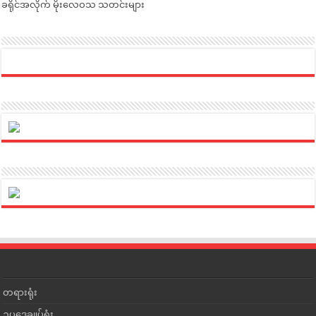
ခရိုင်အလိုက် မိုးလေဝသ သတင်းများ
တရားရုံး
ဥပဒေချုပ်ရုံး