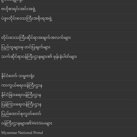
ဗဟိုစာရင်းအင်းအဖွဲ့
ပဲခူးတိုင်းဒေသကြီးအစိုးရအဖွဲ့
တိုင်းဒေသကြီးဆိုင်ရာအချက်အလက်များ
ပြည်သူများမှ တင်ပြချက်များ
သက်ဆိုင်ရာဝန်ကြီးဌာနများ၏ ဖုန်းနံပါတ်များ
နိုင်ငံတော် သမ္မတရုံး
ကာကွယ်ရေးဝန်ကြီးဌာန
နိုင်ငံခြားရေးဝန်ကြီးဌာန
ပြန်ကြားရေးဝန်ကြီးဌာန
ပြည်ထောင်စုလွှတ်တော်
ဝန်ကြီးဌာနများ၏WebSiteများ
Myanmar National Portal