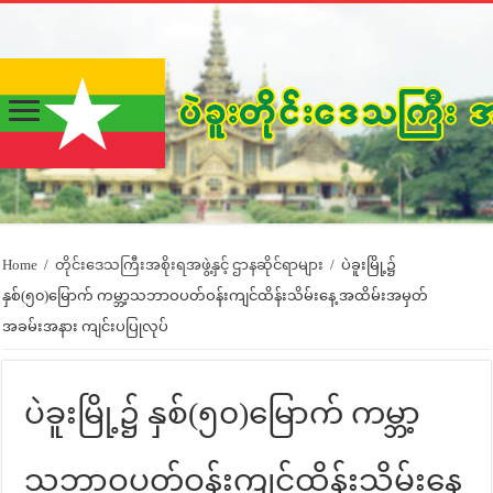
Home
/
တိုင်းဒေသကြီးအစိုးရအဖွဲ့နှင့် ဌာနဆိုင်ရာများ
/
ပဲခူးမြို့၌
နှစ်(၅၀)မြောက် ကမ္ဘာ့သဘာဝပတ်ဝန်းကျင်ထိန်းသိမ်းနေ့ အထိမ်းအမှတ်
အခမ်းအနား ကျင်းပပြုလုပ်
ပဲခူးမြို့၌ နှစ်(၅၀)မြောက် ကမ္ဘာ့
သဘာဝပတ်ဝန်းကျင်ထိန်းသိမ်းနေ့