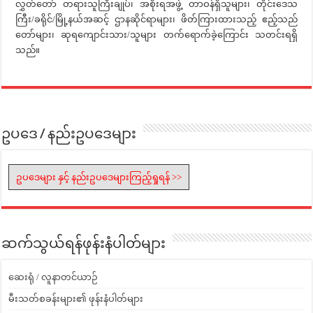
လွှတ်တော် တရားသူကြီးချုပ်၊ အစိုးရအဖွဲ့ တာဝန်ရှိသူများ၊ တိုင်းဒေသ
ကြီး/ခရိုင်/မြို့နယ်အဆင့် ဌာနဆိုင်ရာများ၊ ဖိတ်ကြားထားသည့် ဧည့်သည်
တော်များ၊ ဆုရကျောင်းသား/သူများ တက်ရောက်ခဲ့ကြောင်း သတင်းရရှိ
သည်။
ဥပဒေ / နည်းဥပဒေများ
ဥပဒေများ နှင့် နည်းဥပဒေများကြည့်ရှုရန် >>
ဆက်သွယ်ရန်ဖုန်းနံပါတ်များ
ဆေးရုံ / လူနာတင်ယာဉ်
မီးသတ်စခန်းများ၏ ဖုန်းနံပါတ်များ