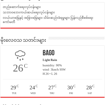
တည်ဆောက်ရေးလုပ်ငန်းများ
သဘာဝဘေးကယ်ဆယ်ရေးလုပ်ငန်းများ
လယ်ယာမြေနှင့် အခြားမြေများ သိမ်းဆည်းခံရမှုများ ပြန်လည်စီစစ်ရေး
ကော်မတီ
မိုးလေဝသ သတင်းများ
Bago
Light Rain
26
C
humidity: 90%
wind: 3km/h SSW
H 26 • L 26
C
C
C
C
C
29
24
27
30
28
TUE
WED
THU
FRI
SAT