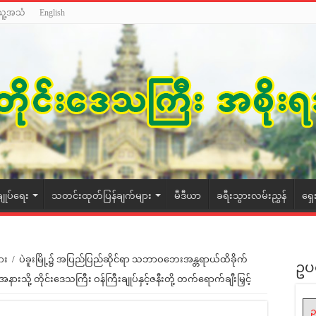
သူ့အသံ
English
ချုပ်ရေး
သတင်းထုတ်ပြန်ချက်များ
မီဒီယာ
ခရီးသွားလမ်းညွှန်
ရှေ
ား
/
ပဲခူးမြို့၌ အပြည်ပြည်ဆိုင်ရာ သဘာဝဘေးအန္တရာယ်ထိခိုက်
ဥပ
နားသို့ တိုင်းဒေသကြီး ဝန်ကြီးချုပ်နှင့်ဇနီးတို့ တက်ရောက်ချီးမြှင့်
ဥ