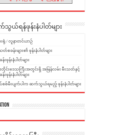
သွယ်ရန်ဖုန်းနံပါတ်များ
းရုံ / လူနာတင်ယာဉ်
သတ်စခန်းများ၏ ဖုန်းနံပါတ်များ
ခန်းဖုန်းနံပါတ်များ
ူးတိုင်းဒေသကြီးအတွင်းရှိ အမြန်လမ်း မီးသတ်နှင့်
ခန်းဖုန်းနံပါတ်များ
ပ်စစ်မီးပျက်ပါက ဆက်သွယ်ရမည့် ဖုန်းနံပါတ်များ
ation