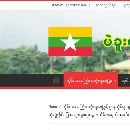
ဆက်သွယ်ရန်
ပြည်
SUNDAY , 9 AUGUST 2026
တိုင်းဒေသကြီး အစိုးရအဖွဲ့ရုံး
အုပ်
Home
/
တိုင်းဒေသကြီးအစိုးရအဖွဲ့နှင့် ဌာနဆိုင်ရာမျ
ဆုံးရှုံးနိုင်ခြေ လျှော့ချရေးနေ့ အထိမ်းအမှတ် အခမ်းအ