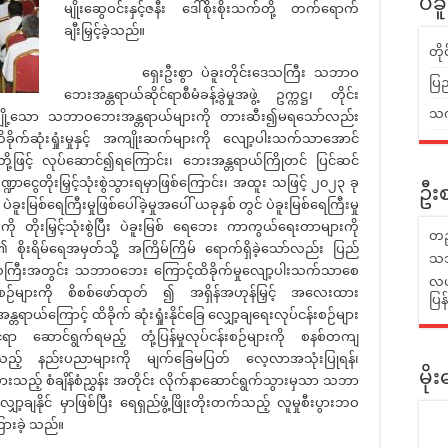
ပဲခ
မျိုးဆွေဝင်းနှင့်ဇနီး ဒေါ်စိုးစိုးသက်တို့ တက်ရောက်
ချီးမြှင့်ခဲ့သည်။
တိ
ရှေးဦးစွာ ပဲခူးတိုင်းဒေသကြီး သဘာဝ
ပြည
ဘေးအန္တရာယ်ဆိုင်ရာစီမံခန့်ခွဲမှုအဖွဲ့ ဥက္ကဋ္ဌ၊ တိုင်း
သက်
 အချို့သော သဘာဝဘေးအန္တရာယ်များကို တားဆီး၍မရသော်လည်း
ခိုက်ဆုံးရှုံးမှုနှင့် အကျိုးဆက်များကို လျော့ပါးသက်သာအောင်
်းတို့ဖြင့် လုပ်ဆောင်၍ရကြောင်း၊ ဘေးအန္တရာယ်ကြိုတင် ပြင်ဆင်
ငွေတိုးမြှင့်သုံးစွဲသွားရမှာဖြစ်ကြောင်း၊ အထူး သဖြင့် ၂၀၂၃ ခု
ဦးစ
ပဲခူးမြစ်ရေကြီးမှုဖြစ်ပေါ်ခဲ့မှုအပေါ် ယခုနှစ် တွင် ပဲခူးမြစ်ရေကြီးမှု
တိုးမြှင့်သုံးစွဲပြီး ပဲခူးမြစ် ရေဘေး ကာကွယ်ရေးတာများကို
တည
ြစ်၏ စိုးရိမ်ရေအမှတ်သို့ အကြိမ်ကြိမ် ရောက်ရှိခဲ့သော်လည်း ပြည်
သဘ
ိုင်းဒေသကြီးအတွင်း သဘာဝဘေး ကြောင့်ထိခိုက်မှုလျော့ပါးသက်သာစေ
လယ်
းစဉ်များကို စိစစ်ဖော်ထုတ် ၍ အရှိန်အဟုန်မြှင့် အလေးထား
ပြ
်ကြောင့် ထိခိုက် ဆုံးရှုံးနိုင်ခြေ လျှော့ချရေးလုပ်ငန်းစဉ်များ
 ဆောင်ရွက်ရမည့် တုံ့ပြန်မှုလုပ်ငန်းစဉ်များကို စနစ်တကျ
သည့် နည်းပညာများကို မျက်ခြေမပြတ် လေ့လာအသုံးပြုရန်၊
မိ
ည့် စံချိန်စံညွှန်း အတိုင်း လိုက်နာဆောင်ရွက်သွားမှသာ သဘာ
ှော့ချနိုင် မှာဖြစ်ပြီး ရေရှည်ဖွံ့ဖြိုးတိုးတက်သည့် လူမှုစီးပွားဘဝ
ကြားခဲ့ သည်။