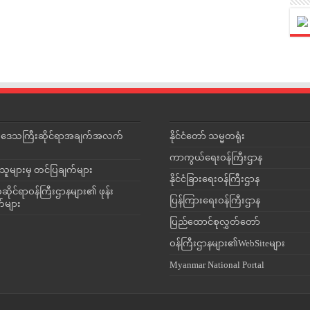
င်းဒေသကြီးဆိုင်ရာအချက်အလက်
နိုင်ငံတော် သမ္မတရုံး
ကာကွယ်ရေးဝန်ကြီးဌာန
သူများမှ တင်ပြချက်များ
နိုင်ငံခြားရေးဝန်ကြီးဌာန
ိုင်ရာဝန်ကြီးဌာနများ၏ ဖုန်း
ပြန်ကြားရေးဝန်ကြီးဌာန
တ်များ
ပြည်ထောင်စုလွှတ်တော်
ဝန်ကြီးဌာနများ၏WebSiteများ
Myanmar National Portal