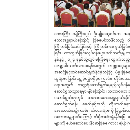
ဒေသကြီး ဝန်ကြီးချုပ် ဦးမျိုးဆွေဝင်းက
ဘေးအန္တရာယ်ကြောင့် ဖြစ်ပေါ်လာနိုင်သည့် ထိ
ကြိုတင်ပြင်ဆင်ခြင်းနှင့် ကြိုတင်ကာကွယ်ခြင
ခြင်း၊ ကာကွယ်ခြင်းလုပ်ငန်းများပတ်သက်၍ ဘဏ္ဍာ
နှစ်နှင့် ၂၀၂၄ ခုနှစ်တို့တွင် မကြံစဖူး ထူးကဲသည့် 
လျော့ပါးသက်သာစေရန်အတွက် ဘဏ္ဍာငွေများကို 
အဆင့်မြှင့်တင်ဆောင်ရွက်နိုင်ခဲ့သဖြင့် ပဲခူးမ
သူများပြောင်းရွှေ့ခဲ့ရမှုမရှိခဲ့ကြောင်း၊ တ
ရေးအတွက် ကဏ္ဍစုံဆောင်ရွက်ရမည့်လုပ်ငန်
ဆောင်ရွက်သွားရမှာဖြစ်ကြောင်း၊ သဘာဝဘေးအန္တရာယ
ဆောင်ရွက်ရာတွင် သဘာဝဘေးအန္တရာယ်ဆိုင်ရာ
ဆောင်ရွက်ရန်၊ ခေတ်နှင့်အညီ တိုးတက်နေ
အဆောက်အဦ၊ လမ်း၊ တံတားများကို ပြဌာန်းထားသ
ဝဘေးအန္တရာယ်ကြောင့် ထိခိုကဆုံးရှုံးနိုင်ခြေ လျ
များကို ဖော်ဆောင်ပေးနိုင်မှာဖြစ်ကြောင်း ပြော