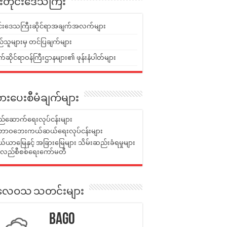
ူးတိုင်းဒေသကြီး
ုင်းဒေသကြီးဆိုင်ရာအချက်အလက်များ
်သူများမှ တင်ပြချက်များ
ဆိုင်ရာဝန်ကြီးဌာနများ၏ ဖုန်းနံပါတ်များ
ားပေးစီမံချက်များ
်ဆောက်ရေးလုပ်ငန်းများ
ာဝဘေးကယ်ဆယ်ရေးလုပ်ငန်းများ
ယာမြေနှင့် အခြားမြေများ သိမ်းဆည်းခံရမှုများ
န်လည်စီစစ်ရေးကော်မတီ
ုးလေဝသ သတင်းများ
Bago