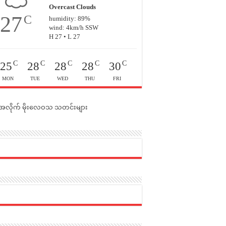
Overcast Clouds
27
C
humidity: 89%
wind: 4km/h SSW
H 27 • L 27
C
C
C
C
C
25
28
28
28
30
MON
TUE
WED
THU
FRI
င်အလိုက် မိုးလေဝသ သတင်းများ