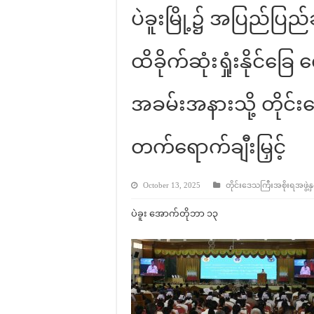
ပဲခူးမြို့၌ အပြည်ပ
ထိခိုက်ဆုံးရှုံးနိုင်ခ
အခမ်းအနားသို့ တိုင်းဒေ
တက်ရောက်ချီးမြှင့်
October 13, 2025
တိုင်းဒေသကြီးအစိုးရအဖွဲ့နှင
ပဲခူး အောက်တိုဘာ ၁၃