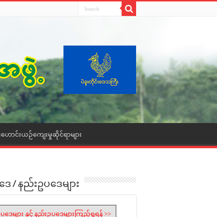
းဟောင်းယဉ်ကျေးမှုဆိုင်ရာများ
ဒေ / နည်းဥပဒေများ
ပဒေများ နှင့် နည်းဥပဒေများကြည့်ရှုရန် >>