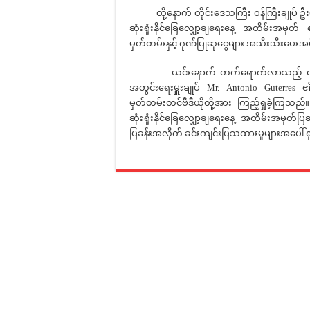
ထို့နောက် တိုင်းဒေသကြီး ဝန်ကြီးချုပ် ဦး
ဆုံးရှုံးနိုင်ခြေလျှော့ချရေးနေ့ အထိမ်းအ
မှတ်တမ်းနှင့် ဂုဏ်ပြုဆုငွေများ အသီးသီးပေးအပ်
ယင်းနောက် တက်ရောက်လာသည့် တိုင်းဒေသကြ
အတွင်းရေးမှူးချုပ် Mr. Antonio Guterres ၏
မှတ်တမ်းတင်ဗီဒီယိုတို့အား ကြည့်ရှုခဲ့ကြ
ဆုံးရှုံးနိုင်ခြေလျှော့ချရေးနေ့ အထိမ်းအမှတ
ပြခန်းအလိုက် ခင်းကျင်းပြသထားမှုများအပေါ် 