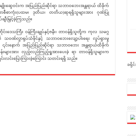
မျိုးဆွေဝင်းက အပြည်ပြည်ဆိုင်ရာ သဘာဝဘေးအန္တရာယ် ထိခိုက်
မှတ် စာစီစာကုံး(ပထမ၊ ဒုတိယ၊ တတိယ)ဆုရရှိသူများအား ဂုဏ်ပြု
ချီးမြှင့်ခဲ့ကြသည်။
ီး ဝန်ကြီးချုပ်နှင့်ဇနီး၊ တာဝန်ရှိသူတို့က ကုလ သမဂ္ဂ
 သဝဏ်လွှာရုပ်သံဖိုင်နှင့် သဘာဝဘေးလျော့ပါးရေး လှုပ်ရှားမှု
သည်။ ၎င်းနောက် အပြည်ပြည်ဆိုင်ရာ သဘာဝဘေး အန္တရာယ်ထိခိုက်
်ပြခန်းများအား လှည့်လည်ကြည့်ရှုအားပေးခဲ့ ရာ တာဝန်ရှိသူများက
ရှင်းလင်းပြောကြားခဲ့ကြောင်း သတင်းရရှိ သည်။
ခရို