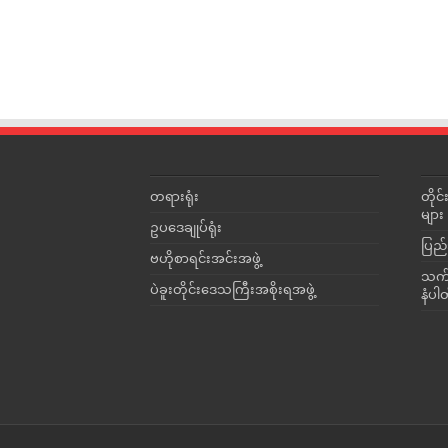
တရားရုံး
တို
များ
ဥပဒေချုပ်ရုံး
ပြည်
ဗဟိုစာရင်းအင်းအဖွဲ့
သက်ဆ
ပဲခူးတိုင်းဒေသကြီးအစိုးရအဖွဲ့
နံပါ