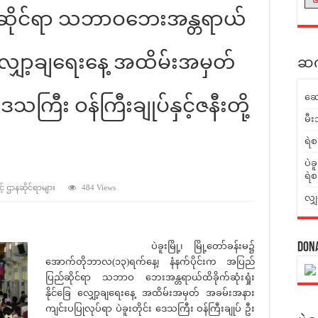
ြည်ဆိုင်ရာ သဘာဝဘေးအန္တရာယ်
ြေ လျှော့ချရေးနေ့ အထိမ်းအမှတ်
ဆက်
ဆေ
သကြီး ဝန်ကြီးချုပ်နှင့်ဇနီးတို့
မီး
ရဲစ
ပဲခ
ရဲစ
့် ဌာနဆိုင်ရာများ
484 Views
လျှ
ပဲခူးမြို့၊ မြို့တော်ခန်းမ၌
Don
အောက်တိုဘာလ(၁၃)ရက်နေ့၊ နံနက်ပိုင်းက အပြည်
ပြည်ဆိုင်ရာ သဘာဝ ဘေးအန္တရာယ်ထိခိုက်ဆုံးရှုံး
နိုင်ခြေ လျှော့ချရေးနေ့ အထိမ်းအမှတ် အခမ်းအနား
ကျင်းပပြုလုပ်ရာ ပဲခူးတိုင်း ဒေသကြီး ဝန်ကြီးချုပ် ဦး