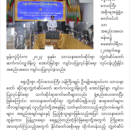
ဒေသကြီး
အစိုးရအဖွဲ့ရုံး၊
တော်ဝင်ဟံ
သာ
အစည်းအဝေး
ခန်းမ၌
ဖေဖော်ဝါရီလ
(၂၀)ရက်နေ့၊
မွန်းလွဲပိုင်းက ၂၀၂၃ ခုနှစ်၊ သာသနာတော်ဆိုင်ရာ ဘွဲ့တံဆိပ်တော်
ဆက်ကပ်လှူဒါန်းပွဲ အောင်မြင်စွာ ကျင်းပပြုလုပ်နိုင်ရေး လုပ်ငန်းညှိနှိုင်း
အစည်းအဝေး ကျင်းပပြုလုပ်ခဲ့သည်။
ရှေးဦးစွာ တိုင်းဒေသကြီး ဝန်ကြီးချုပ် ဦးမျိုးဆွေဝင်းက သာသနာ
တော် ဆိုင်ရာဘွဲ့တံဆိပ်တော် ဆက်ကပ်လှူဒါန်းပွဲကို အောင်မြင်စွာ ကျင်းပ
ပြုလုပ်နိုင်ရေး သက်ဆိုင်ရာကော်မတီများလည်း ဖွဲ့စည်းပေးထားပြီး
ဖြစ်ကြောင်း၊ သာသနာတော်ဆိုင်ရာ ဘွဲ့တံဆိပ်ရရှိသည့် ဆရာတော်များ၊
သီလရှင်များနှင့် လူပုဂ္ဂိုလ်တို့အနေဖြင့် သတ်မှတ်ထားသည့် စည်းကမ်းချက်
များ၊ အရည်အချင်းများနှင့် ပြည့်စုံသူများဖြစ်သည့်အပြင် သာသနာတော်
ထွန်းကား ပြန့်ပွားရေး၊ ရေရှည်တည်တံ့ခိုင်မြဲရေးတို့အတွက် ကြိုးစား
အားထုတ်ကြသည့်အတွက် နိုင်ငံတော်အစိုးရမှ ထိုက်တန်သည့် ဘွဲ့တံဆိပ်