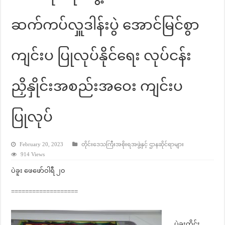
ဆက်ကပ်လှူဒါန်းပွဲ အောင်မြင်စွာ
ကျင်းပ ပြုလုပ်နိုင်ရေး လုပ်ငန်း
ညှိနှိုင်းအစည်းအဝေး ကျင်းပ
ပြုလုပ်
February 20, 2023
တိုင်းဒေသကြီးအစိုးရအဖွဲ့နှင့် ဌာနဆိုင်ရာများ
914 Views
ပဲခူး ဖေဖော်ဝါရီ ၂၀
===================
ပဲခူးတိုင်း