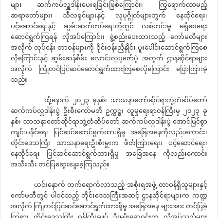
များ ဆက်ကပ်လှူဒါန်းပေးရခြင်းဖြစ်ကြောင်း၊ ကြွရောက်လာမည့်
ဆရာတော်များ၊ သီလရှင်များနှင့် လူပုဂ္ဂိုလ်များတွက် နေထိုင်ရေး၊
ပင့်ဆောင်ရေးနှင့် ဆွမ်းဆက်ကပ်ရေးတို့တွင် လစ်ဟင်းမှု မရှိစေရေး
ဆောင်ရွက်ကြရန် လိုအပ်ကြောင်း၊ ဖွဲ့စည်းပေးထားသည့် ကော်မတီများ
အလိုက် လုပ်ငန်း တာဝန်များကို ဝိုင်းဝန်းညှိနှိုင်း ပူးပေါင်းဆောင်ရွက်ကြစေ
လိုကြောင်းနှင့် ဆွမ်းဆန်စိမ်း လောင်းလှူပူဇော်ပွဲ အတွက် ဌာနဆိုင်ရာများ
အလိုက် ကြိုတင်ပြင်ဆင်ဆောင်ရွက်ထားကြစေလိုကြောင်း ပြောကြားခဲ့
သည်။
ထို့နောက် ၂၀၂၃ ခုနှစ်၊ သာသနာတော်ဆိုင်ရာဘွဲ့တံဆိပ်တော်
ဆက်ကပ်လှူဒါန်းပွဲ ဦးစီးကော်မတီ ဥက္ကဋ္ဌ၊ လူမှုရေးရာဝန်ကြီးမှ ၂၀၂၃ ခု
နှစ်၊ သာသနာတော်ဆိုင်ရာဘွဲ့တံဆိပ်တော် ဆက်ကပ်လှူဒါန်းပွဲ အောင်မြင်စွာ
ကျင်းပနိုင်ရေး ပြင်ဆင်ဆောင်ရွက်ထားရှိမှု အခြေအနေကိုလည်းကောင်း၊
တိုင်းဒေသကြီး သာသနာရေးဦးစီးမှူးက ဖိတ်ကြားရေး၊ ပင့်ဆောင်ရေး၊
နေထိုင်ရေး ပြင်ဆင်ဆောင်ရွက်ထားရှိမှု အခြေအနေ ကိုလည်းကောင်း
အသီးသီး တင်ပြဆွေးနွေးခဲ့ကြသည်။
ယင်းနောက် တက်ရောက်လာသည့် အစိုးရအဖွဲ့ တာဝန်ရှိသူများနှင့်
ကော်မတီတွင် ပါဝင်သည့် တိုင်းဒေသကြီးအဆင့် ဌာနဆိုင်ရာများက ကဏ္ဍ
အလိုက် ကြိုတင်ပြင်ဆင်ဆောင်ရွက်ထားရှိမှု အခြေအနေ များအား တင်ပြခဲ့
ကြရာ၊ တိုင်းဒေသကြီး ဝန်ကြီးချုပ် ဦးမျိုးဆွေဝင်းက လိုအပ်သည်များ