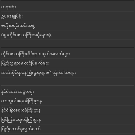
တရားရုံး
ဥပဒေချုပ်ရုံး
ဗဟိုစာရင်းအင်းအဖွဲ့
ပဲခူးတိုင်းဒေသကြီးအစိုးရအဖွဲ့
တိုင်းဒေသကြီးဆိုင်ရာအချက်အလက်များ
ပြည်သူများမှ တင်ပြချက်များ
သက်ဆိုင်ရာဝန်ကြီးဌာနများ၏ ဖုန်းနံပါတ်များ
နိုင်ငံတော် သမ္မတရုံး
ကာကွယ်ရေးဝန်ကြီးဌာန
နိုင်ငံခြားရေးဝန်ကြီးဌာန
ပြန်ကြားရေးဝန်ကြီးဌာန
ပြည်ထောင်စုလွှတ်တော်