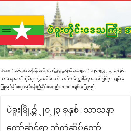
Home
/
တိုင်းဒေသကြီးအစိုးရအဖွဲ့နှင့် ဌာနဆိုင်ရာများ
/
ပဲခူးမြို့၌ ၂၀၂၃ ခုနှစ်၊
သာသနာတော်ဆိုင်ရာ ဘွဲ့တံဆိပ်တော် ဆက်ကပ်လှူဒါန်းပွဲ အောင်မြင်စွာ ကျင်းပ
ပြုလုပ်နိုင်ရေး လုပ်ငန်းညှိနှိုင်းအစည်းအဝေး ကျင်းပပြုလုပ်
ပဲခူးမြို့၌ ၂၀၂၃ ခုနှစ်၊ သာသနာ
တော်ဆိုင်ရာ ဘွဲ့တံဆိပ်တော်