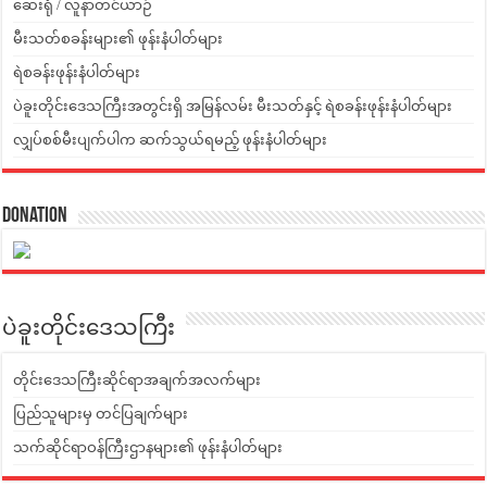
ဆေးရုံ / လူနာတင်ယာဉ်
မီးသတ်စခန်းများ၏ ဖုန်းနံပါတ်များ
ရဲစခန်းဖုန်းနံပါတ်များ
ပဲခူးတိုင်းဒေသကြီးအတွင်းရှိ အမြန်လမ်း မီးသတ်နှင့် ရဲစခန်းဖုန်းနံပါတ်များ
လျှပ်စစ်မီးပျက်ပါက ဆက်သွယ်ရမည့် ဖုန်းနံပါတ်များ
Donation
ပဲခူးတိုင်းဒေသကြီး
တိုင်းဒေသကြီးဆိုင်ရာအချက်အလက်များ
ပြည်သူများမှ တင်ပြချက်များ
သက်ဆိုင်ရာဝန်ကြီးဌာနများ၏ ဖုန်းနံပါတ်များ