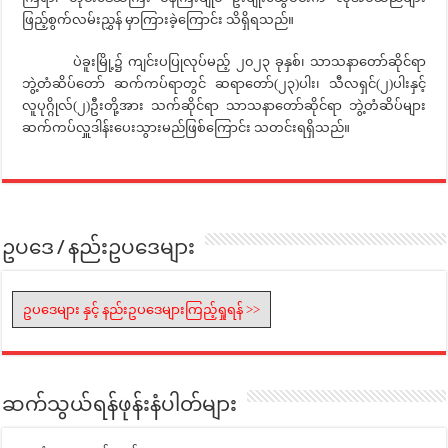
ဖြည့်စွက်လမ်းညွှန် မှာကြားခဲ့ကြောင်း သိရှိရသည်။
ပဲခူးမြို့၌ ကျင်းပပြုလုပ်မည့် ၂၀၂၃ ခုနှစ်၊ သာသနာတော်ဆိုင်ရာ
ဘွဲ့တံဆိပ်တော် ဆက်ကပ်ရာတွင် ဆရာတော်(၂၃)ပါး၊ သီလရှင်(၂)ပါးနှင့်
လူပုဂ္ဂိုလ်(၂)ဦးတို့အား သက်ဆိုင်ရာ သာသနာတော်ဆိုင်ရာ ဘွဲ့တံဆိပ်များ
ဆက်ကပ်လှူဒါန်းပေးသွားမည်ဖြစ်ကြောင်း သတင်းရရှိသည်။
ဥပဒေ / နည်းဥပဒေများ
ဥပဒေများ နှင့် နည်းဥပဒေများကြည့်ရှုရန် >>
ဆက်သွယ်ရန်ဖုန်းနံပါတ်များ