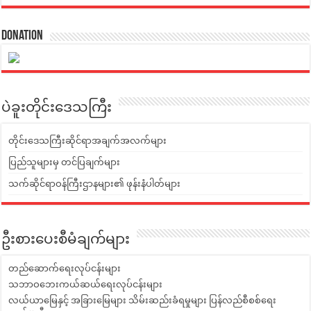
Donation
ပဲခူးတိုင်းဒေသကြီး
တိုင်းဒေသကြီးဆိုင်ရာအချက်အလက်များ
ပြည်သူများမှ တင်ပြချက်များ
သက်ဆိုင်ရာဝန်ကြီးဌာနများ၏ ဖုန်းနံပါတ်များ
ဦးစားပေးစီမံချက်များ
တည်ဆောက်ရေးလုပ်ငန်းများ
သဘာဝဘေးကယ်ဆယ်ရေးလုပ်ငန်းများ
လယ်ယာမြေနှင့် အခြားမြေများ သိမ်းဆည်းခံရမှုများ ပြန်လည်စီစစ်ရေး