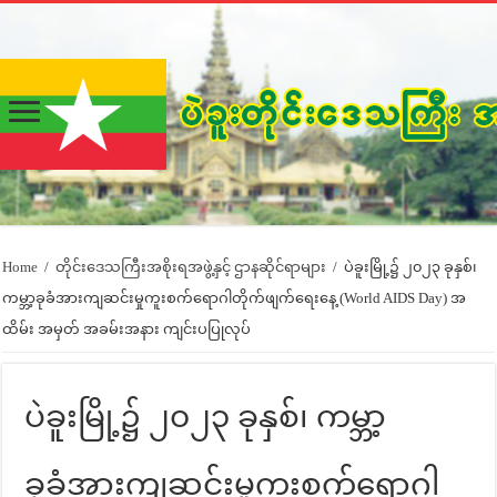
Home
/
တိုင်းဒေသကြီးအစိုးရအဖွဲ့နှင့် ဌာနဆိုင်ရာများ
/
ပဲခူးမြို့၌ ၂၀၂၃ ခုနှစ်၊
ကမ္ဘာ့ခုခံအားကျဆင်းမှုကူးစက်ရောဂါတိုက်ဖျက်ရေးနေ့ (World AIDS Day) အ
ထိမ်း အမှတ် အခမ်းအနား ကျင်းပပြုလုပ်
ပဲခူးမြို့၌ ၂၀၂၃ ခုနှစ်၊ ကမ္ဘာ့
ခုခံအားကျဆင်းမှုကူးစက်ရောဂါ