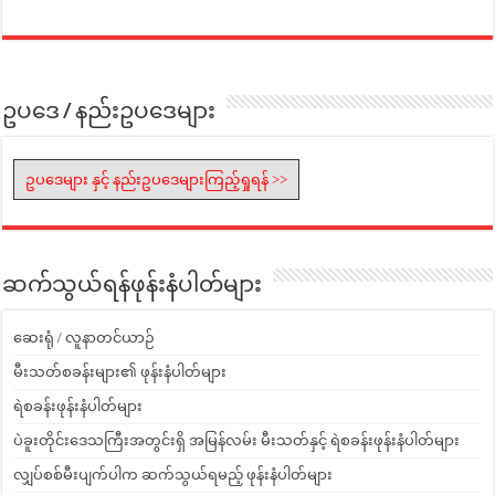
ဥပဒေ / နည်းဥပဒေများ
ဥပဒေများ နှင့် နည်းဥပဒေများကြည့်ရှုရန် >>
ဆက်သွယ်ရန်ဖုန်းနံပါတ်များ
ဆေးရုံ / လူနာတင်ယာဉ်
မီးသတ်စခန်းများ၏ ဖုန်းနံပါတ်များ
ရဲစခန်းဖုန်းနံပါတ်များ
ပဲခူးတိုင်းဒေသကြီးအတွင်းရှိ အမြန်လမ်း မီးသတ်နှင့် ရဲစခန်းဖုန်းနံပါတ်များ
လျှပ်စစ်မီးပျက်ပါက ဆက်သွယ်ရမည့် ဖုန်းနံပါတ်များ