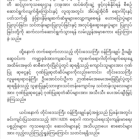
တီ ဆင့်ပွားကုသရေးဌာန (၁)ခုအား ထပ်မံတိုးချဲ့ ဖွင့်လှစ်နိုင်ရန် စီစဉ်
ဆောင်ရွက်လျက်ရှိကြောင်းနှင့် လူထုအတွင်း အိပ်ချ်အိုင်ဗီ ရောဂါပိုးနှင့်
ပတ်သက်၍ ခွဲခြားနှိမ့်ချဆက်ဆံမှုများလျော့ကျစေရန် ဟောပြောပွဲများ
ပြုလုပ်ခြင်း၊ သင်တန်းများပြုလုပ်ခြင်းနှင့် အလုပ်ရုံဆွေးနွေးပွဲများ ပြုလုပ်
ခြင်းတို့ကို ဆက်လက်ဆောင်ရွက်သွားရန် လမ်းညွှန်အမှာစကား ပြောကြား
ခဲ့ သည်။
ထို့နောက် တက်ရောက်လာသည့် တိုင်းဒေသကြီး ဝန်ကြီးချုပ် ဦးမျိုး
ဆွေဝင်းက ကမ္ဘာ့ခုခံအားကျဆင်းမှု ကူးစက်ရောဂါတိုက်ဖျက်ရေးနေ့
အထိမ်းအမှတ် စာစီစာကုံးပြိုင်ပွဲတွင် ဆုရရှိသည့် ကျောင်းသူများအား ဂုဏ်
ပြု ဆုငွေနှင့် ဂုဏ်ပြုဆုတံဆိပ်များကိုလည်းကောင်း၊ တိုင်းဒေသကြီး
လူမှုရေးရာဝန်ကြီး ဦးအောင်ဝင်းဦးက ဉာဏ်စမ်းအမေးအဖြေပြိုင်ပွဲတွင်
ဆုရရှိခဲ့သည့် သူနာပြုနှင့်သားဖွားသင်တန်းကျောင်းမှ သင်တန်းသူလေးများ
အား ဂုဏ်ပြုဆုငွေနှင့် ဂုဏ်ပြုဆုတံဆိပ်များအား အသီးသီး ပေးအပ်ချီးမြှင့်
ခဲ့ကြသည်။
ယင်းနောက် တိုင်းဒေသကြီး ဝန်ကြီးချုပ်နှင့်အဖွဲ့သည် ပြခန်းအတွင်း
ခင်းကျင်းပြသထားသည့် HIV/AIDS ရောဂါ ကာကွယ်ရေးသုံးကျန်းမာရေး
ပစ္စည်းများ၊ ကုသရေးသုံး ဆေးဝါးများနှင့် အသိပညာပေး စာစောင်များ
အား လှည့်လည်ကြည့်ရှုခဲ့ကြကြောင်း သတင်းရရှိသည်။