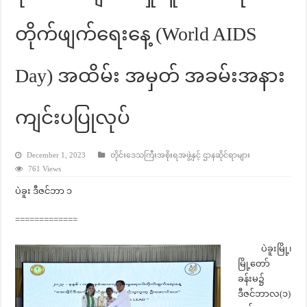
တိုက်ဖျက်ရေးနေ့ (World AIDS
Day) အထိမ်း အမှတ် အခမ်းအနား
ကျင်းပပြုလုပ်
December 1, 2023
တိုင်းဒေသကြီးအစိုးရအဖွဲ့နှင့် ဌာနဆိုင်ရာများ
761 Views
ပဲခူး ဒီဇင်ဘာ ၁
=============
ပဲခူးမြို့၊
မြို့တော်
ခန်းမ၌
ဒီဇင်ဘာလ(၁)