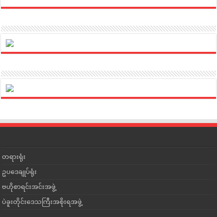
တရားရုံး
ဥပဒေချုပ်ရုံး
ဗဟိုစာရင်းအင်းအဖွဲ့
ပဲခူးတိုင်းဒေသကြီးအစိုးရအဖွဲ့