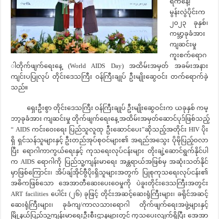
ရက်နေ့၊
မွန်းလွဲပိုင်းက
၂၀၂၃ ခုနှစ်၊
ကမ္ဘာ့ခုခံအား
ကျဆင်းမှု
ကူးစက်ရောဂ
ါတိုက်ဖျက်ရေးနေ့ (World AIDS Day) အထိမ်းအမှတ် အခမ်းအနား
ကျင်းပပြုလုပ် တိုင်းဒေသကြီး ဝန်ကြီးချုပ် ဦးမျိုးဆွေဝင်း တက်ရောက်ခဲ့
သည်။
ရှေးဦးစွာ တိုင်းဒေသကြီး ဝန်ကြီးချုပ် ဦးမျိုးဆွေဝင်းက ယခုနှစ် ကမ္
ဘာ့ခုခံအား ကျဆင်းမှု တိုက်ဖျက်ရေးနေ့ အထိမ်းအမှတ်ဆောင်ပုဒ်ဖြစ်သည့်
“ AIDS ကင်းဝေးရေး ပြည်သူလူထု ဦးဆောင်ပေး”ဆိုသည့်အတိုင်း HIV ပိုး
ရှိ ရှင်သန်သူများနှင့် ဦးတည်အုပ်စုဝင်များ၏ အရည်အသွေး ပိုမိုပြည့်ဝလာ
ပြီး ရောဂါကာကွယ်ရေးနှင့် ကုသရေးလုပ်ငန်းများ တိုးချဲ့ဆောင်ရွက်နိုင်ပါ
က AIDS ရောဂါကို ပြည်သူ့ကျန်းမာရေး အန္တရာယ်အဖြစ်မှ အဆုံးသတ်နိုင်
မှာဖြစ်ကြောင်း၊ အိပ်ချ်အိုင်ဗွီပိုးရှိသူများအတွက် ပြုစုကုသရေးလုပ်ငန်း၏
အဓိကဖြစ်သော အေအာတီဆေးပေး‌ဝေမှုကို ပဲခူးတိုင်းဒေသကြီးအတွင်း
ART facilities ပေါင်း (၂၆) ခုဖြင့် တိုင်းအဆင့်ဆေးရုံကြီးများ၊ ခရိုင်အဆင့်
ဆေးရုံကြီးများ၊ ခုခံကျ/ကာလသားရောဂါ တိုက်ဖျက်ရေးအဖွဲ့များနှင့်
မြို့နယ်ပြည်သူ့ကျန်းမာရေးဦးစီးဌာနများတွင် ကုသပေးလျက်ရှိပြီး အေအာ