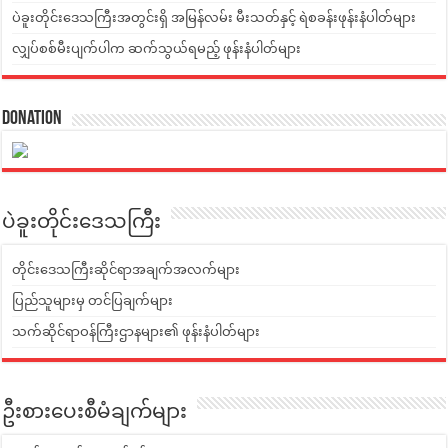
ပဲခူးတိုင်းဒေသကြီးအတွင်းရှိ အမြန်လမ်း မီးသတ်နှင့် ရဲစခန်းဖုန်းနံပါတ်များ
လျှပ်စစ်မီးပျက်ပါက ဆက်သွယ်ရမည့် ဖုန်းနံပါတ်များ
Donation
ပဲခူးတိုင်းဒေသကြီး
တိုင်းဒေသကြီးဆိုင်ရာအချက်အလက်များ
ပြည်သူများမှ တင်ပြချက်များ
သက်ဆိုင်ရာဝန်ကြီးဌာနများ၏ ဖုန်းနံပါတ်များ
ဦးစားပေးစီမံချက်များ