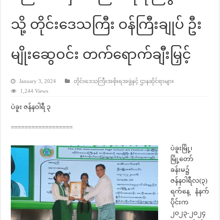
သို့ တိုင်းဒေသကြီး ဝန်ကြီးချုပ် ဦး
မျိုးဆွေဝင်း တက်ရောက်ချီးမြှင့်
January 3, 2024
တိုင်းဒေသကြီးအစိုးရအဖွဲ့နှင့် ဌာနဆိုင်ရာများ
1,244 Views
ပဲခူး ဇန်နဝါရီ ၃
==================
ပဲခူးမြို့၊
မြို့တော်
ခန်းမ၌
ဇန်နဝါရီလ(၃)
ရက်နေ့ နံနက်
ပိုင်းက
၂၀၂၃-၂၀၂၄