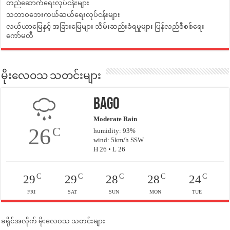
တည်ဆောက်ရေးလုပ်ငန်းများ
သဘာဝဘေးကယ်ဆယ်ရေးလုပ်ငန်းများ
လယ်ယာမြေနှင့် အခြားမြေများ သိမ်းဆည်းခံရမှုများ ပြန်လည်စီစစ်ရေး
ကော်မတီ
မိုးလေဝသ သတင်းများ
Bago
Moderate Rain
26
C
humidity: 93%
wind: 5km/h SSW
H 26 • L 26
C
C
C
C
C
29
29
28
28
24
FRI
SAT
SUN
MON
TUE
ခရိုင်အလိုက် မိုးလေဝသ သတင်းများ