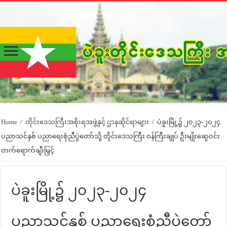
Home
/
တိုင်းဒေသကြီးအစိုးရအဖွဲ့နှင့် ဌာနဆိုင်ရာများ
/
ပဲခူးမြို့၌ ၂၀၂၃-၂၀၂၄
ပညာသင်နှစ် ပညာရေးစုံညီပွဲတော်သို့ တိုင်းဒေသကြီး ဝန်ကြီးချုပ် ဦးမျိုးဆွေဝင်း
တက်ရောက်ချီးမြှင့်
ပဲခူးမြို့၌ ၂၀၂၃-၂၀၂၄
ပညာသင်နှစ် ပညာရေးစုံညီပွဲတော်