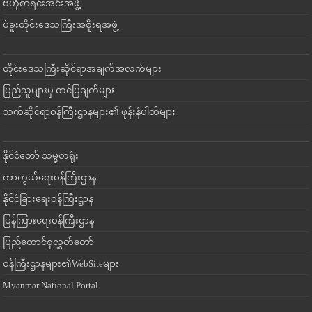
ဗဟိုစာရင်းအင်းအဖွဲ့
ပဲခူးတိုင်းဒေသကြီးအစိုးရအဖွဲ့
တိုင်းဒေသကြီးဆိုင်ရာအချက်အလက်များ
ပြည်သူများမှ တင်ပြချက်များ
သက်ဆိုင်ရာဝန်ကြီးဌာနများ၏ ဖုန်းနံပါတ်များ
နိုင်ငံတော် သမ္မတရုံး
ကာကွယ်ရေးဝန်ကြီးဌာန
နိုင်ငံခြားရေးဝန်ကြီးဌာန
ပြန်ကြားရေးဝန်ကြီးဌာန
ပြည်ထောင်စုလွှတ်တော်
ဝန်ကြီးဌာနများ၏WebSiteများ
Myanmar National Portal