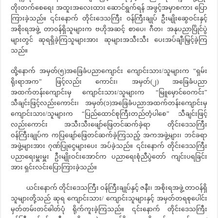
တိုးတက်စေရေး အထူးအလေးထား ဆောင်ရွက်ရန် အဖွင့်အမှာစကား ပြော
ကြားခဲ့သည်။ ၎င်းနောက် တိုင်းဒေသကြီး ဝန်ကြီးချုပ် ဦးမျိုးဆွေဝင်းနှင့်
အစိုးရအဖွဲ့ တာဝန်ရှိသူများက ဗဟိုအဆင့် စာပေ၊ ဂီတ၊ အနုပညာပြိုင်ပွဲ
များတွင် ဆုရရှိခဲ့ကြသူများအား ဆုများအသီးသီး ပေးအပ်ချီးမြှင့်ခဲ့ကြ
သည်။
ထို့နောက် အမှတ်(၅)အခြေခံပညာကျောင်း ကျောင်းသား/သူများက “ရှမ်း
ရိုးရာအက” ဖြင့်လည်း ကောင်း၊ အမှတ်(၂) အခြေခံပညာ
အထက်တန်းကျောင်းမှ ကျောင်းသား/သူများက “မြူမှောင်ဝေကင်း”
သီချင်းဖြင့်လည်းကောင်း၊ အမှတ်(၁)အခြေခံပညာအထက်တန်းကျောင်းမှ
ကျောင်းသား/သူများက “ပြည်ထောင်စုကြီးတည်တံ့ပါစေ” သီချင်းဖြင့်
လည်းကောင်း အသီးသီးဖျော်ဖြေတင်ဆက်ခဲ့ရာ တိုင်းဒေသကြီး
ဝန်ကြီးချုပ်က ကပြဖျော်ဖြေတင်ဆက်ခဲ့ကြသည့် အကအဖွဲ့များ၊ ဘင်ခရာ
အဖွဲ့များအား ဂုဏ်ပြုငွေများပေး အပ်ခဲ့သည်။ ၎င်းနောက် တိုင်းဒေသကြီး
ပညာရေးမှူးမှူး ဦးမျိုးဝင်းအောင်က ပညာရေးစုံညီပွဲတော် ကျင်းပရခြင်း
အား ရှင်းလင်းပြောကြားခဲ့သည်။
ယင်းနောက် တိုင်းဒေသကြီး ဝန်ကြီးချုပ်နှင့် ဇနီး၊ အစိုးရအဖွဲ့ တာဝန်ရှိ
သူများတို့သည် ဆုရ ကျောင်းသား/ ကျောင်းသူများနှင့် အမှတ်တရစုပေါင်း
မှတ်တမ်းတင်ဓါတ်ပုံ ရိုက်ကူးခဲ့ကြသည်။ ၎င်းနောက် တိုင်းဒေသကြီး