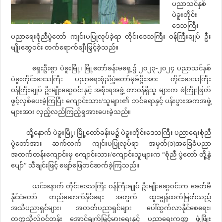
ပညာသင်နှစ်
ပဲခူးတိုင်း
ဒေသကြီး
ပညာရေးစုံညီပွဲတော် ကျင်းပပြုလုပ်ခဲ့ရာ တိုင်းဒေသကြီး ဝန်ကြီးချုပ် ဦး
မျိုးဆွေဝင်း တက်ရောက်ချီးမြှင့်ခဲ့သည်။
ရှေးဦးစွာ ပဲခူးမြို့၊ မြို့တော်ခန်းမရှေ့၌ ၂၀၂၃-၂၀၂၄ ပညာသင်နှစ်
ပဲခူးတိုင်းဒေသကြီး ပညာရေးစုံညီပွဲတော်မုခ်ဦးအား တိုင်းဒေသကြီး
ဝန်ကြီးချုပ် ဦးမျိုးဆွေဝင်းနှင့် အစိုးရအဖွဲ့ တာဝန်ရှိသူ များက ဖဲကြိုးဖြတ်
ဖွင့်လှစ်ပေးခဲ့ကြပြီး ကျောင်းသား/သူများ၏ ဘင်ခရာနှင့် ပန်းပွားအကအဖွဲ့
များအား လှည့်လည်ကြည့်ရှုအားပေးခဲ့သည်။
ထို့နောက် ပဲခူးမြို့၊ မြို့တော်ခန်းမ၌ ပဲခူးတိုင်းဒေသကြီး ပညာရေးစုံညီ
ပွဲတော်အား ဆက်လက် ကျင်းပပြုလုပ်ရာ အမှတ်(၁)အခြေခံပညာ
အထက်တန်းကျောင်းမှ ကျောင်းသား/ကျောင်းသူများက “စုံညီ ပွဲတော် တို့နွှဲ
ပျော်” သီချင်းဖြင့် ဖျော်ဖြေတင်ဆက်ခဲ့ကြသည်။
ယင်းနောက် တိုင်းဒေသကြီး ဝန်ကြီးချုပ် ဦးမျိုးဆွေဝင်းက ခေတ်မီ
နိုင်ငံတော် တည်ဆောက်နိုင်ရေး အတွက် ထူးချွန်ထက်မြတ်သည့်
အသိပညာရှင်များ၊ အတတ်ပညာရှင်များ ပေါ်ထွက်လာနိုင်စေရေး၊
တက္ကသိုလ်ဝင်တန်း‌ အောင်ချက်မြှင့်မားရေးနှင့် ပညာရေးကဏ္ဍ ဖွံ့ဖြိုး