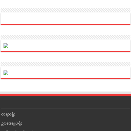
တရားရုံး
ဥပဒေချုပ်ရုံး