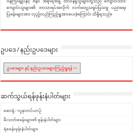
ဝန်ကြီးချုပ်နှင့် ဇနီး၊ အစိုးရအဖွဲ့ တာဝန်ရှိသူများတို့သည် ကျောင်းသား/
ကျောင်းသူများ၏ ဘာသာရပ်အလိုက် လက်တွေ့သရုပ်ပြသမှု ပညာရေး
ပြခန်းများအား လှည့်လည်ကြည့်ရှုအားပေးခဲ့ကြောင်း သိရှိရသည်။
ဥပဒေ / နည်းဥပဒေများ
ဥပဒေများ နှင့် နည်းဥပဒေများကြည့်ရှုရန် >>
ဆက်သွယ်ရန်ဖုန်းနံပါတ်များ
ဆေးရုံ / လူနာတင်ယာဉ်
မီးသတ်စခန်းများ၏ ဖုန်းနံပါတ်များ
ရဲစခန်းဖုန်းနံပါတ်များ