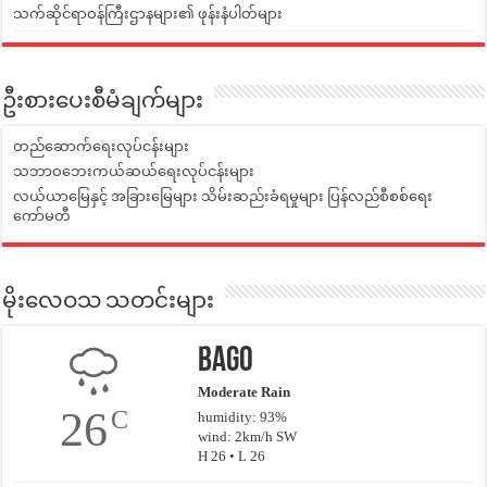
သက်ဆိုင်ရာဝန်ကြီးဌာနများ၏ ဖုန်းနံပါတ်များ
ဦးစားပေးစီမံချက်များ
တည်ဆောက်ရေးလုပ်ငန်းများ
သဘာဝဘေးကယ်ဆယ်ရေးလုပ်ငန်းများ
လယ်ယာမြေနှင့် အခြားမြေများ သိမ်းဆည်းခံရမှုများ ပြန်လည်စီစစ်ရေး
ကော်မတီ
မိုးလေဝသ သတင်းများ
Bago
Moderate Rain
26
C
humidity: 93%
wind: 2km/h SW
H 26 • L 26