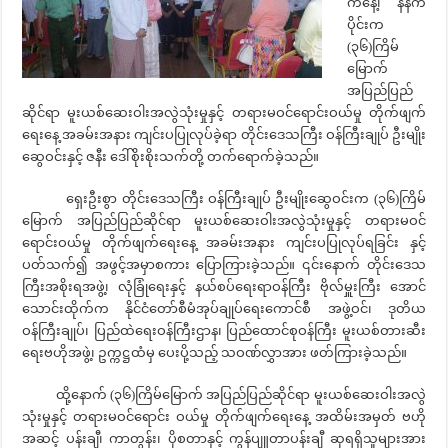
က်နေ့၊ နံနက်
ပိုင်းက
(၃၆)ကြိမ်
မြောက်
အပြည်ပြည်
ဆိုင်ရာ မူးယစ်ဆေးဝါးအလွဲသုံးမှုနှင့် တရားမဝင်ရောင်းဝယ်မှု တိုက်ဖျက်
ရေးနေ့ အခမ်းအနား ကျင်းပပြုလုပ်ခဲ့ရာ တိုင်းဒေသကြီး ဝန်ကြီးချုပ် ဦးမျိုး
ဆွေဝင်းနှင့် ဇနီး ဒေါ်စိုးစိုးသက်တို့ တက်ရောက်ခဲ့သည်။
ရှေးဦးစွာ တိုင်းဒေသကြီး ဝန်ကြီးချုပ် ဦးမျိုးဆွေဝင်းက (၃၆)ကြိမ်
မြောက် အပြည်ပြည်ဆိုင်ရာ မူးယစ်ဆေးဝါးအလွဲသုံးမှုနှင့် တရားမဝင်
ရောင်းဝယ်မှု တိုက်ဖျက်ရေးနေ့ အခမ်းအနား ကျင်းပပြုလုပ်ရခြင်း နှင့်
ပတ်သက်၍ အဖွင့်အမှာစကား ပြောကြားခဲ့သည်။ ၎င်းနောက် တိုင်းဒေသ
ကြီးအစိုးရအဖွဲ့၊ လုံခြုံရေးနှင့် နယ်စပ်ရေးရာဝန်ကြီး ဗိုလ်မှူးကြီး အောင်
သောင်းထိုက်က နိုင်ငံတော်စီမံအုပ်ချုပ်ရေးကောင်စီ အဖွဲ့ဝင်၊ ဒုတိယ
ဝန်ကြီးချုပ်၊ ပြည်ထဲရေးဝန်ကြီးဌာန၊ ပြည်ထောင်စုဝန်ကြီး မူးယစ်တားဆီး
ရေးဗဟိုအဖွဲ့၊ ဥက္ကဋ္ဌထံမှ ပေးပို့သည့် သဝဏ်လွှာအား ဖတ်ကြားခဲ့သည်။
ထို့နောက် (၃၆)ကြိမ်မြောက် အပြည်ပြည်ဆိုင်ရာ မူးယစ်ဆေးဝါးအလွဲ
သုံးမှုနှင့် တရားမဝင်ရောင်း ဝယ်မှု တိုက်ဖျက်ရေးနေ့ အထိမ်းအမှတ် ဗဟို
အဆင့် ပန်းချီ၊ ကာတွန်း၊ ပိုစတာနှင့် ကွန်ပျူတာပန်းချီ ဆုရရှိသူများအား