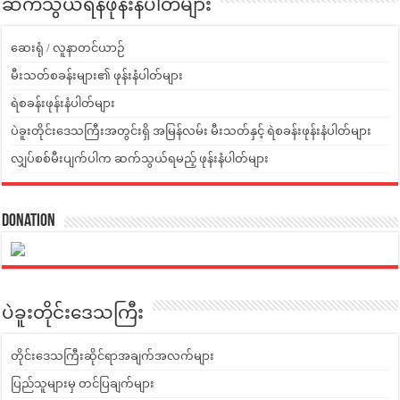
ဆက်သွယ်ရန်ဖုန်းနံပါတ်များ
ဆေးရုံ / လူနာတင်ယာဉ်
မီးသတ်စခန်းများ၏ ဖုန်းနံပါတ်များ
ရဲစခန်းဖုန်းနံပါတ်များ
ပဲခူးတိုင်းဒေသကြီးအတွင်းရှိ အမြန်လမ်း မီးသတ်နှင့် ရဲစခန်းဖုန်းနံပါတ်များ
လျှပ်စစ်မီးပျက်ပါက ဆက်သွယ်ရမည့် ဖုန်းနံပါတ်များ
Donation
ပဲခူးတိုင်းဒေသကြီး
တိုင်းဒေသကြီးဆိုင်ရာအချက်အလက်များ
ပြည်သူများမှ တင်ပြချက်များ