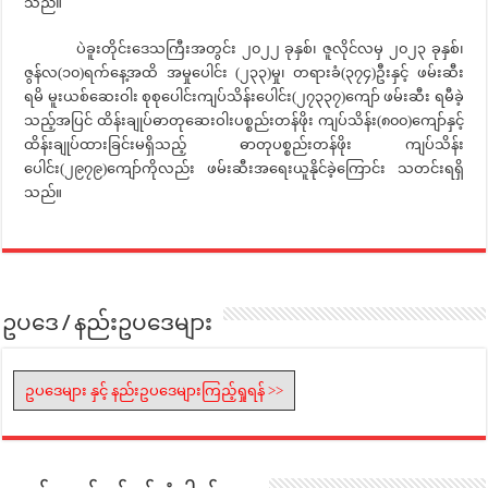
သည်။
ပဲခူးတိုင်းဒေသကြီးအတွင်း ၂၀၂၂ ခုနှစ်၊ ဇူလိုင်လမှ ၂၀၂၃ ခုနှစ်၊
ဇွန်လ(၁၀)ရက်နေ့အထိ အမှုပေါင်း (၂၃၃)မှု၊ တရားခံ(၃၇၄)ဦးနှင့် ဖမ်းဆီး
ရမိ မူးယစ်ဆေးဝါး စုစုပေါင်းကျပ်သိန်းပေါင်း(၂၇၃၃၇)ကျော် ဖမ်းဆီး ရမီခဲ့
သည့်အပြင် ထိန်းချုပ်ဓာတုဆေးဝါးပစ္စည်းတန်ဖိုး ကျပ်သိန်း(၈၀၀)ကျော်နှင့်
ထိန်းချုပ်ထားခြင်းမရှိသည့် ဓာတုပစ္စည်းတန်ဖိုး ကျပ်သိန်း
ပေါင်း(၂၉၇၉)ကျော်ကိုလည်း ဖမ်းဆီးအရေးယူနိုင်ခဲ့ကြောင်း သတင်းရရှိ
သည်။
ဥပဒေ / နည်းဥပဒေများ
ဥပဒေများ နှင့် နည်းဥပဒေများကြည့်ရှုရန် >>