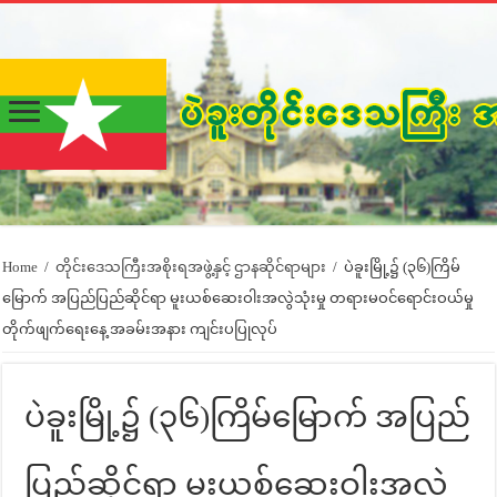
Home
/
တိုင်းဒေသကြီးအစိုးရအဖွဲ့နှင့် ဌာနဆိုင်ရာများ
/
ပဲခူးမြို့၌ (၃၆)ကြိမ်
မြောက် အပြည်ပြည်ဆိုင်ရာ မူးယစ်ဆေးဝါးအလွဲသုံးမှု တရားမဝင်ရောင်းဝယ်မှု
တိုက်ဖျက်ရေးနေ့ အခမ်းအနား ကျင်းပပြုလုပ်
ပဲခူးမြို့၌ (၃၆)ကြိမ်မြောက် အပြည်
ပြည်ဆိုင်ရာ မူးယစ်ဆေးဝါးအလွဲ