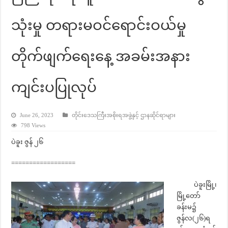
သုံးမှု တရားမဝင်ရောင်းဝယ်မှု
တိုက်ဖျက်ရေးနေ့ အခမ်းအနား
ကျင်းပပြုလုပ်
June 26, 2023
တိုင်းဒေသကြီးအစိုးရအဖွဲ့နှင့် ဌာနဆိုင်ရာများ
798 Views
ပဲခူး ဇွန် ၂၆
==================
ပဲခူးမြို့၊
မြို့တော်
ခန်းမ၌
ဇွန်လ(၂၆)ရ