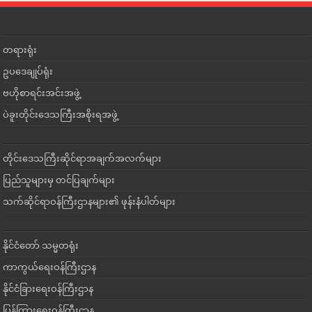
တရားရုံး
ဥပဒေချုပ်ရုံး
ဗဟိုစာရင်းအင်းအဖွဲ့
ပဲခူးတိုင်းဒေသကြီးအစိုးရအဖွဲ့
တိုင်းဒေသကြီးဆိုင်ရာအချက်အလက်များ
ပြည်သူများမှ တင်ပြချက်များ
သက်ဆိုင်ရာဝန်ကြီးဌာနများ၏ ဖုန်းနံပါတ်များ
နိုင်ငံတော် သမ္မတရုံး
ကာကွယ်ရေးဝန်ကြီးဌာန
နိုင်ငံခြားရေးဝန်ကြီးဌာန
ပြန်ကြားရေးဝန်ကြီးဌာန