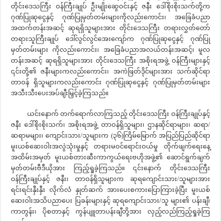
တိုင်းဒေသကြီး ဝန်ကြီးချုပ် ဦးမျိုးဆွေဝင်းနှင့် ဇနီး ဒေါ်စိုးစိုးသက်တို့က
ဂုဏ်ပြုဆုငွေနှင့် ဂုဏ်ပြုမှတ်တမ်းများကိုလည်းကောင်း၊ အခြေခံပညာ
အထက်တန်းအဆင့် ဆုရရှိသူများအား တိုင်းဒေသကြီး တရားလွှတ်တော်
တရားသူကြီးချုပ် ဒေါ်လွင်လွင်အေးကျော်က ဂုဏ်ပြုဆုငွေနှင့် ဂုဏ်ပြု
မှတ်တမ်းများ ကိုလည်းကောင်း၊ အခြေခံပညာအလယ်တန်းအဆင့်၊ မူလ
တန်းအဆင့် ဆုရရှိသူများအား တိုင်းဒေသကြီး အစိုးရအဖွဲ့ ဝန်ကြီးများနှင့်
၎င်းတို့၏ ဇနီးများကလည်းကောင်း၊ အကဲဖြတ်ဒိုင်များအား သက်ဆိုင်ရာ
တာဝန် ရှိသူများကလည်းကောင်း ဂုဏ်ပြုဆုငွေနှင့် ဂုဏ်ပြုမှတ်တမ်းများ
အသီးသီးပေးအပ်ချီးမြှင့်ခဲ့ကြသည်။
ယင်းနောက် တက်ရောက်လာကြသည့် တိုင်းဒေသကြီး ဝန်ကြီးချုပ်နှင့်
ဇနီး ဒေါ်စိုးစိုးသက်၊ အစိုးရအဖွဲ့ တာဝန်ရှိသူများ၊ ဌာနဆိုင်ရာများ၊ ဆရာ/
ဆရာမများ၊ ကျောင်းသား/သူများက (၃၆)ကြိမ်မြောက် အပြည်ပြည်ဆိုင်ရာ
မူးယစ်ဆေးဝါးအလွဲသုံးမှုနှင့် တရားမဝင်ရောင်းဝယ်မှု တိုက်ဖျက်ရေးနေ့
အထိမ်းအမှတ် မူးယစ်တားဆီးကာကွယ်ရေးဗဟိုအဖွဲ့၏ ဆောင်ရွက်ချက်
မှတ်တမ်းဗီဒီယိုအား ကြည့်ရှုခဲ့ကြသည်။ ၎င်းနောက် တိုင်းဒေသကြီး
ဝန်ကြီးချုပ်နှင့် ဇနီး၊ တာဝန်ရှိသူများက ဆုရကျောင်းသား/သူများအား
ရင်းရင်းနှီးနှီး လိုက်လံ နှုတ်ဆက် အားပေးစကားပြောကြားခဲ့ပြီး မူးယစ်
ဆေးဝါးအသိပညာပေး ပြခန်းများနှင့် ဆုရကျောင်းသား/သူ များ၏ ပန်းချီ၊
ကာတွန်း၊ ပိုစတာနှင့် ကွန်ပျူတာပန်းချီတို့အား လှည့်လည်ကြည့်ရှုခဲ့ကြ