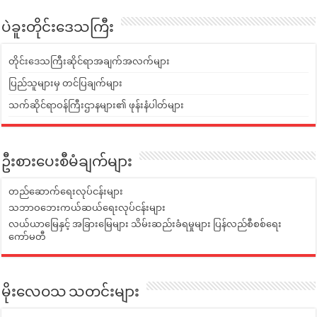
ပဲခူးတိုင်းဒေသကြီး
တိုင်းဒေသကြီးဆိုင်ရာအချက်အလက်များ
ပြည်သူများမှ တင်ပြချက်များ
သက်ဆိုင်ရာဝန်ကြီးဌာနများ၏ ဖုန်းနံပါတ်များ
ဦးစားပေးစီမံချက်များ
တည်ဆောက်ရေးလုပ်ငန်းများ
သဘာဝဘေးကယ်ဆယ်ရေးလုပ်ငန်းများ
လယ်ယာမြေနှင့် အခြားမြေများ သိမ်းဆည်းခံရမှုများ ပြန်လည်စီစစ်ရေး
ကော်မတီ
မိုးလေဝသ သတင်းများ