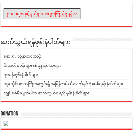
ဥပဒေများ နှင့် နည်းဥပဒေများကြည့်ရှုရန် >>
ဆက်သွယ်ရန်ဖုန်းနံပါတ်များ
ဆေးရုံ / လူနာတင်ယာဉ်
မီးသတ်စခန်းများ၏ ဖုန်းနံပါတ်များ
ရဲစခန်းဖုန်းနံပါတ်များ
ပဲခူးတိုင်းဒေသကြီးအတွင်းရှိ အမြန်လမ်း မီးသတ်နှင့် ရဲစခန်းဖုန်းနံပါတ်များ
လျှပ်စစ်မီးပျက်ပါက ဆက်သွယ်ရမည့် ဖုန်းနံပါတ်များ
Donation