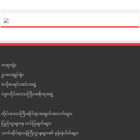
တရားရုံး
ဥပဒေချုပ်ရုံး
ဗဟိုစာရင်းအင်းအဖွဲ့
ပဲခူးတိုင်းဒေသကြီးအစိုးရအဖွဲ့
တိုင်းဒေသကြီးဆိုင်ရာအချက်အလက်များ
ပြည်သူများမှ တင်ပြချက်များ
သက်ဆိုင်ရာဝန်ကြီးဌာနများ၏ ဖုန်းနံပါတ်များ