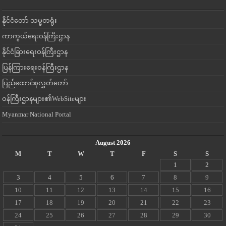
နိုင်ငံတော် သမ္မတရုံး
ကာကွယ်ရေးဝန်ကြီးဌာန
နိုင်ငံခြားရေးဝန်ကြီးဌာန
ပြန်ကြားရေးဝန်ကြီးဌာန
ပြည်ထောင်စုလွှတ်တော်
ဝန်ကြီးဌာနများ၏WebSiteများ
Myanmar National Portal
August 2026
M
T
W
T
F
S
S
1
2
3
4
5
6
7
8
9
10
11
12
13
14
15
16
17
18
19
20
21
22
23
24
25
26
27
28
29
30