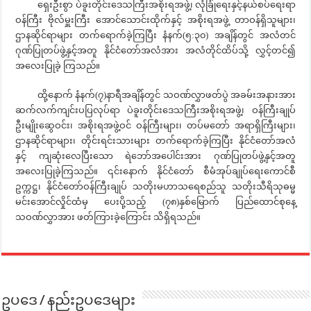
ရှေးဦးစွာ ပဲခူးတိုင်းဒေသကြီးအစိုးရအဖွဲ့၊ လုံခြုံရေးနှင့်နယ်စပ်ရေးရာ
ဝန်ကြီး ဗိုလ်မှူးကြီး အောင်သောင်းထိုက်နှင့် အစိုးရအဖွဲ့ တာဝန်ရှိသူများ၊
ဌာနဆိုင်ရာများ တက်ရောက်ခဲ့ကြပြီး နံနက်(၅:၃၀) အချိန်တွင် အလံတင်
ဂုဏ်ပြုတပ်ဖွဲ့နှင့်အတူ နိုင်ငံတော်အလံအား အလံတိုင်ထိပ်သို့ လွှင့်တင်၍
အလေးပြုခဲ့ ကြသည်။
ထို့နောက် နံနက်(၇)နာရီအချိန်တွင် သဝဏ်လွှာဖတ်ပွဲ အခမ်းအနားအား
ဆက်လက်ကျင်းပပြလုပ်ရာ ပဲခူးတိုင်းဒေသကြီးအစိုးရအဖွဲ့၊ ဝန်ကြီးချုပ်
ဦးမျိုးဆွေဝင်း၊ အစိုးရအဖွဲ့ဝင် ဝန်ကြီးများ၊ တပ်မတော် အရာရှိကြီးများ၊
ဌာနဆိုင်ရာများ၊ တိုင်းရင်းသားများ တက်ရောက်ခဲ့ကြပြီး နိုင်ငံတော်အလံ
နှင့် ကျဆုံးလေပြီးသော ရဲဘော်အပေါင်းအား ဂုဏ်ပြုတပ်ဖွဲ့နှင့်အတူ
အလေးပြုခဲ့ကြသည်။ ၎င်းနောက် နိုင်ငံတော် စီမံအုပ်ချုပ်ရေးကောင်စီ
ဥက္ကဋ္ဌ၊ နိုင်ငံတော်ဝန်ကြီးချုပ် သတိုးမဟာသရေစည်သူ သတိုးသီရိသုဓမ္မ
မင်းအောင်လှိုင်ထံမှ ပေးပို့သည့် (၇၈)နှစ်မြောက် ပြည်ထောင်စုနေ့
သဝဏ်လွှာအား ဖတ်ကြားခဲ့ကြောင်း သိရှိရသည်။
ဥပဒေ / နည်းဥပဒေများ