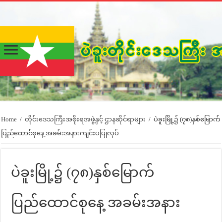
Home
/
တိုင်းဒေသကြီးအစိုးရအဖွဲ့နှင့် ဌာနဆိုင်ရာများ
/
ပဲခူးမြို့၌ (၇၈)နှစ်မြောက်
ပြည်ထောင်စုနေ့ အခမ်းအနားကျင်းပပြုလုပ်
ပဲခူးမြို့၌ (၇၈)နှစ်မြောက်
ပြည်ထောင်စုနေ့ အခမ်းအနား