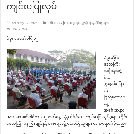
ကျင်းပပြုလုပ်
February 12, 2025
တိုင်းဒေသကြီးအစိုးရအဖွဲ့နှင့် ဌာနဆိုင်ရာများ
457 Views
ပဲခူး ဖေဖော်ဝါရီ ၁၂
ပဲခူးတိုင်း
ဒေသကြီး
အစိုးရအဖွဲ့
ရုံး၌
(၇၈)နှစ်မြော
က်၊
ပြည်ထောင်စု
နေ့
အခမ်းအနား
အား ဖေဖော်ဝါရီလ (၁၂)ရက်နေ့၊ နံနက်ပိုင်းက ကျင်းပပြုလုပ်ခဲ့ရာ တိုင်း
ဒေသကြီး ဝန်ကြီးချုပ်နှင့် အစိုးရအဖွဲ့ တာဝန်ရှိသူများ တက်ရောက်ခဲ့သည်။