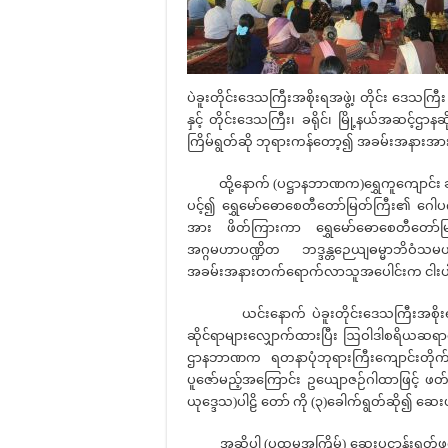
ပဲခူးတိုင်းဒေသကြီးအစိုးရအဖွဲ့၊ တိုင်း ဒေသကြီး ဝ
နှင့် တိုင်းဒေသကြီး၊ ခရိုင်၊ မြို့နယ်အဆင့
ကြိမ်ရွတ်ဆို ဘုရားကန်တော့၍ အခမ်းအနားအား 
ထို့နောက် (ပဋ္ဌာနဘာဏက)ရွှေကူကျောင်း ဆရာ
ပင့်၍ ‌ရွှေမော်ဓောစေတီတော်မြတ်ကြီး၏ ဂေါပက
အား ဖိတ်ကြားကာ ရွှေမော်ဓောစေတီတော်မ
အဂ္ဂမဟာပဏ္ဍိတ ဘဒ္ဒန္တ‌ဉေယျဓမ္မာဘိဝံသမ
အခမ်းအနားတက်ရောက်လာသူအပေါင်းက ငါး
ယင်းနောက် ပဲခူးတိုင်းဒေသကြီးအစိုးရအဖွဲ
ဆိုင်ရာများလျှောက်ထားပြီး ဩဝါဒါစရိယဆရာတေ
ဌာနဘာဏက ရတနာပုံဘုရားကြီးကျောင်းတိုက် 
ပူဇော်မည့်အကြောင်း ဥယျောဇဉ်ဂါထာဖြင့် ဖတ်က
ယု‌ဒ္ဒေသ)ပါဠိ တော် ကို (၃)ခေါက်ရွတ်ဆို၍ ဆေးပ
အဆိုပါ (ပထမအကြိမ်) ဆေးပဋ္ဌာန်းရွတ်ဖတ် ပူဇေ