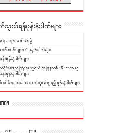
သွယ်ရန်ဖုန်းနံပါတ်များ
းရုံ / လူနာတင်ယာဉ်
သတ်စခန်းများ၏ ဖုန်းနံပါတ်များ
ခန်းဖုန်းနံပါတ်များ
ူးတိုင်းဒေသကြီးအတွင်းရှိ အမြန်လမ်း မီးသတ်နှင့်
ခန်းဖုန်းနံပါတ်များ
ပ်စစ်မီးပျက်ပါက ဆက်သွယ်ရမည့် ဖုန်းနံပါတ်များ
ation