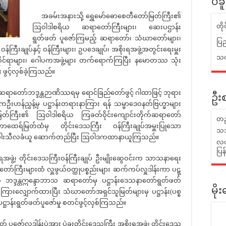
ပဲခ
အခမ်းအနားသို့ ရွှေမော်ဓောစေတီတော်မြတ်ကြီး၏
တိ
ဩဝါဒါစရိယ ဆရာတော်ကြီးများ၊ ဆေးပဌာန်း
ရွတ်ဖတ် ပူဇော်ကြမည့် ဆရာတော်၊ သံဃာတော်များ၊
ပြည
န်ကြီးချုပ်နှင့် ဝန်ကြီးများ၊ ဥပဒေချုပ်၊ အစိုးရအဖွဲ့အတွင်းရေးမှူး
သက်
်ဌာနဆိုင်ရာများ၊ ဂေါပကအဖွဲ့များ တက်ရောက်ကြပြီး နမောတဿ သုံး
ဖွင့်လှစ်ခဲ့ကြသည်။
တော်ဘဒ္ဒန္တဉာဏိဿရမှ ရောင်ခြည်တော်ဖွင့် ဂါထာဖြင့် ဘုရား
ဦးစ
ဦးဟန်ညွှန့်မှ ပဋ္ဌာန်းတရားနာကြား ရန် သမ္မာဒေဝနတ်ဗြဟ္မာများ
ြတ်ကြီး၏ ဩဝါဒါစရိယ ကြခတ်ဝိုင်းကျောင်းတိုက်ဆရာတော်
တည
ဟာထေရ်မြတ်ထံမှ တိုင်းဒေသကြီး ဝန်ကြီးချုပ်အမှူးပြုသော
သဘ
ပါးသီလခံယူ ဆောက်တည်ပြီး ဩဝါဒကထာနာယူကြသည်။
လယ်
ပြ
့၊ တိုင်းဒေသကြီးဝန်ကြီးချုပ် ဦးမျိုးဆွေဝင်းက သာသနာရေး
ာ်ကြီးများထံ လှူဖွယ်ဝတ္ထုပစ္စည်းများ ဆက်ကပ်လှူဒါန်းကာ ပဋ္
ဘဒ္ဒန္တဣန္ဒောဘာသ ဆရာတော်မှ ပဋ္ဌာန်းဒေသနာတော်ရွတ်ဖတ်
မိ
ြားလျှောက်ထားပြီး သံဃာတော်အရှင်သူမြတ်များမှ ပဋ္ဌာန်း(ပစ္စ
ဋ္ဌာန်းရွတ်ဖတ်ပူဇော်မှု စတင်ဖွင့်လှစ်ကြသည်။
ာ်လှူဒါန်းပွဲအား ပဲခူးတိုင်းဒေသကြီး အစိုးရအဖွဲ့၊ တိုင်းဒေသ