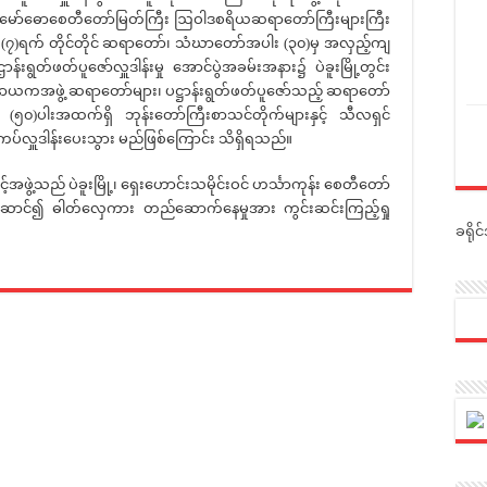
့် ရွှေမော်ဓောစေတီတော်မြတ်ကြီး ဩဝါဒစရိယဆရာတော်ကြီးများကြီး
ိ (၇)ရက် တိုင်တိုင် ဆရာတော်၊ သံဃာတော်အပါး (၃၀)မှ အလှည့်ကျ
န်းရွတ်ဖတ်ပူဇော်လှူဒါန်းမှု အောင်ပွဲအခမ်းအနား၌ ပဲခူးမြို့တွင်း
နာယကအဖွဲ့ ဆရာတော်များ၊ ပဋ္ဌာန်းရွတ်ဖတ်ပူဇော်သည့် ဆရာတော်
 (၅၀)ပါးအထက်ရှိ ဘုန်းတော်ကြီးစာသင်တိုက်များနှင့် သီလရှင်
ပ်လှူဒါန်းပေးသွား မည်ဖြစ်ကြောင်း သိရှိရသည်။
ဲ့သည် ပဲခူးမြို့၊ ရှေးဟောင်းသမိုင်းဝင် ဟင်္သာကုန်း စေတီတော်
 ဦးဆောင်၍ ဓါတ်လှေကား တည်ဆောက်နေမှုအား ကွင်းဆင်းကြည့်ရှု
ခရို