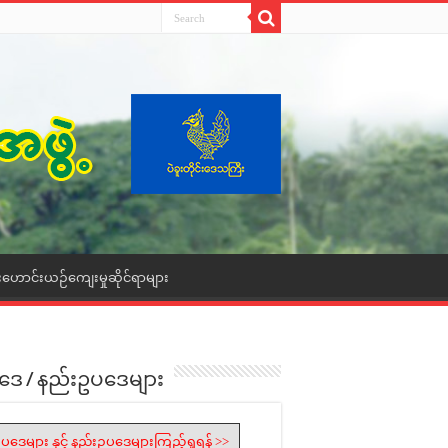
းဟောင်းယဉ်ကျေးမှုဆိုင်ရာများ
ဒေ / နည်းဥပဒေများ
ပဒေများ နှင့် နည်းဥပဒေများကြည့်ရှုရန် >>