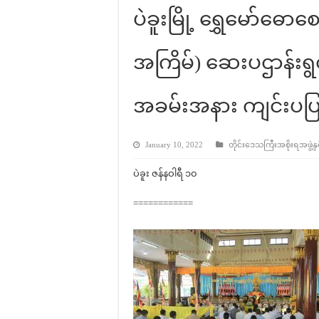
ပဲခူးမြို့ ရွှေမော်ဓ
အကြိမ်) ဆေးပဌာန်းရွတ်ဖ
အခမ်းအနား ကျင်းပပြ
January 10, 2022
တိုင်းဒေသကြီးအစိုးရအဖွဲ့နှင
ပဲခူး ဇန်နဝါရီ ၁၀
============