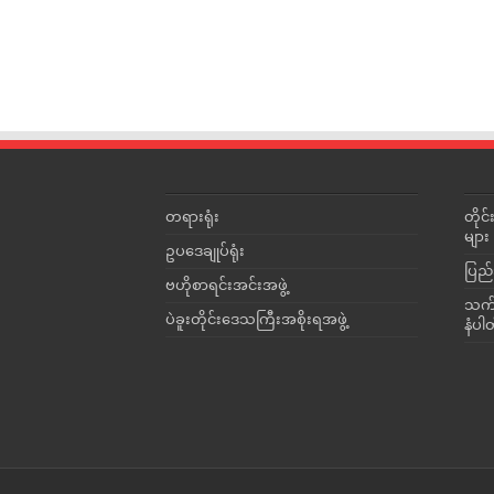
တရားရုံး
တို
များ
ဥပဒေချုပ်ရုံး
ပြည်
ဗဟိုစာရင်းအင်းအဖွဲ့
သက်ဆ
ပဲခူးတိုင်းဒေသကြီးအစိုးရအဖွဲ့
နံပါ