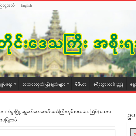
ည်သူ့အသံ
English
ချုပ်ရေး
သတင်းထုတ်ပြန်ချက်များ
မီဒီယာ
ခရီးသွားလမ်းညွှန်
ရှေ
ား
/
ပဲခူးမြို့ ရွှေမော်ဓောစေတီတော်ကြီးတွင် (ပထမအကြိမ်) ဆေးပ
ဥပ
င်းပပြုလုပ်
ဥ