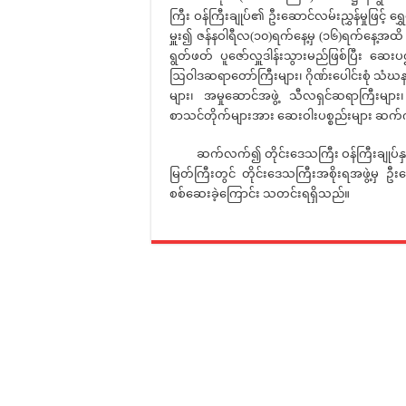
ကြီး ဝန်ကြီးချုပ်၏ ဦးဆောင်လမ်းညွှန်မှုဖြင
မှူး၍ ဇန်နဝါရီလ(၁၀)ရက်နေ့မှ (၁၆)ရက်နေ့အထ
ရွတ်ဖတ် ပူဇော်လှူဒါန်းသွားမည်ဖြစ်ပြီး ဆေးပဌာ
ဩဝါဒဆရာတော်ကြီးများ၊ ဂိုဏ်းပေါင်းစုံ သံဃ
များ၊ အမှုဆောင်အဖွဲ့ သီလရှင်ဆရာကြီးများ၊
စာသင်တိုက်များအား ဆေးဝါးပစ္စည်းများ ဆက်က
ဆက်လက်၍ တိုင်းဒေသကြီး ဝန်ကြီးချုပ်နှင့်အဖွ
မြတ်ကြီးတွင် တိုင်းဒေသကြီးအစိုးရအဖွဲ့မှ
စစ်ဆေးခဲ့ကြောင်း သတင်းရရှိသည်။