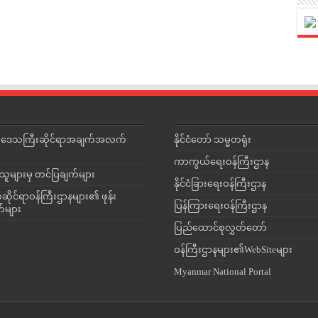
င်းဒေသကြီးဆိုင်ရာအချက်အလက်
နိုင်ငံတော် သမ္မတရုံး
ကာကွယ်ရေးဝန်ကြီးဌာန
သူများမှ တင်ပြချက်များ
နိုင်ငံခြားရေးဝန်ကြီးဌာန
ိုင်ရာဝန်ကြီးဌာနများ၏ ဖုန်း
ပြန်ကြားရေးဝန်ကြီးဌာန
တ်များ
ပြည်ထောင်စုလွှတ်တော်
ဝန်ကြီးဌာနများ၏WebSiteများ
Myanmar National Portal