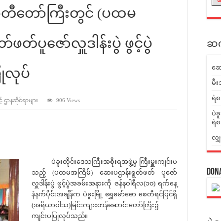
ောစေတီတော်ကြီးတွင် (ပထမ
တ်ပူဇော်လှူဒါန်းပွဲ ဖွင့်ပွဲ
ဆက်
ဆေ
ုလုပ်
မီး
ရဲစ
့် ဌာနဆိုင်ရာများ
906 Views
ပဲခ
ရဲစ
လျှ
ပဲခူးတိုင်းဒေသကြီးအစိုးရအဖွဲ့မှ ကြီးမှူးကျင်းပ
Don
သည့် (ပထမအကြိမ်) ဆေးပဌာန်းရွတ်ဖတ် ပူဇော်
လှူဒါန်းပွဲ ဖွင့်ပွဲအခမ်းအနားကို ဇန်နဝါရီလ(၁၀) ရက်နေ့
နံနက်ပိုင်းအချိန်က ပဲခူးမြို့ ရွှေမော်ဓော စေတီရင်ပြင်ရှိ
(အရိယာဝါသ)မြင်းကျားတန်ဆောင်းတော်ကြီး၌
ကျင်းပပြုလုပ်သည်။