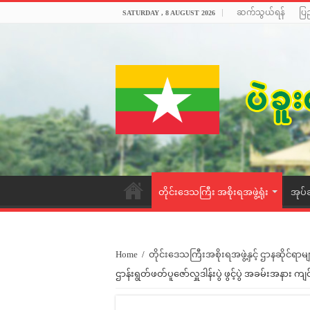
ဆက်သွယ်ရန်
ပြ
SATURDAY , 8 AUGUST 2026
တိုင်းဒေသကြီး အစိုးရအဖွဲ့ရုံး
အုပ်
Home
/
တိုင်းဒေသကြီးအစိုးရအဖွဲ့နှင့် ဌာနဆိုင်ရာမျ
ဌာန်းရွတ်ဖတ်ပူဇော်လှူဒါန်းပွဲ ဖွင့်ပွဲ အခမ်းအနား ကျ