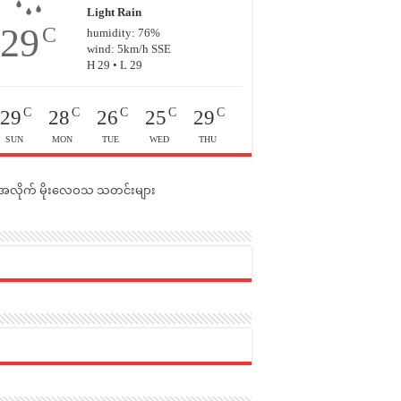
Light Rain
29
C
humidity: 76%
wind: 5km/h SSE
H 29 • L 29
C
C
C
C
C
29
28
26
25
29
SUN
MON
TUE
WED
THU
င်အလိုက် မိုးလေဝသ သတင်းများ