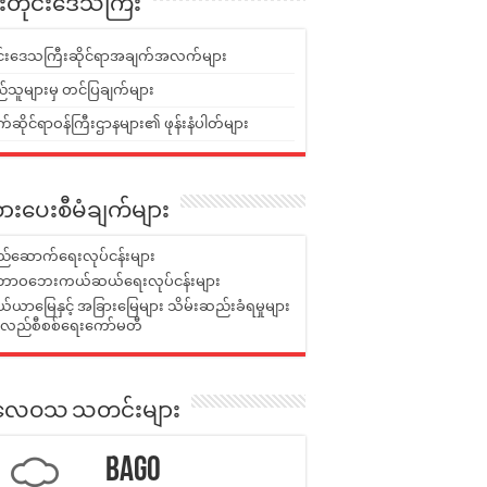
ူးတိုင်းဒေသကြီး
ုင်းဒေသကြီးဆိုင်ရာအချက်အလက်များ
်သူများမှ တင်ပြချက်များ
ဆိုင်ရာဝန်ကြီးဌာနများ၏ ဖုန်းနံပါတ်များ
ားပေးစီမံချက်များ
်ဆောက်ရေးလုပ်ငန်းများ
ာဝဘေးကယ်ဆယ်ရေးလုပ်ငန်းများ
ယာမြေနှင့် အခြားမြေများ သိမ်းဆည်းခံရမှုများ
န်လည်စီစစ်ရေးကော်မတီ
ုးလေဝသ သတင်းများ
Bago