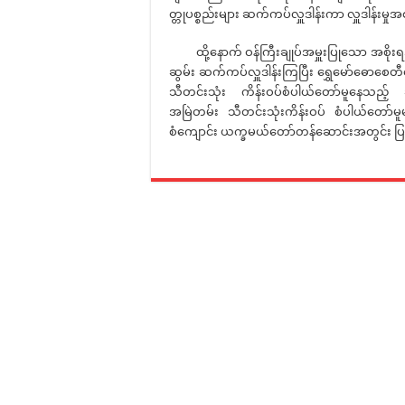
တ္တုပစ္စည်းများ ဆက်ကပ်လှူဒါန်းကာ လှူဒါန်း
ထို့နောက် ဝန်ကြီးချုပ်အမှူးပြုသော အစိုးရ
ဆွမ်း ဆက်ကပ်လှူဒါန်းကြပြီး ရွှေမော်ဓောစေ
သီတင်းသုံး ကိန်းဝပ်စံပါယ်တော်မူနေသည့် ဆ
အမြဲတမ်း သီတင်းသုံးကိန်းဝပ် စံပါယ်တော်
စံကျောင်း ယက္ခမယ်တော်တန်ဆောင်းအတွင်း ပြန