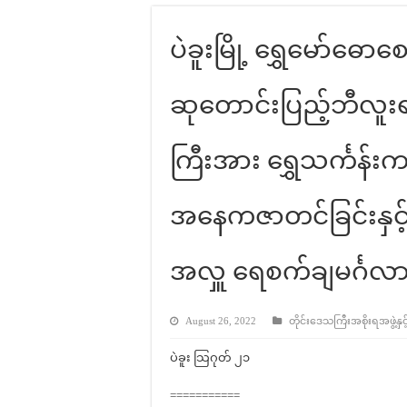
ပဲခူးမြို့ ရွှေမော်ဓော
ဆုတောင်းပြည့်ဘီလူးရန
ကြီးအား ရွှေသင်္ကန်းကပ
အနေကဇာတင်ခြင်းနှင
အလှူ ရေစက်ချမင်္ဂလ
August 26, 2022
တိုင်းဒေသကြီးအစိုးရအဖွဲ့နှင့
ပဲခူး သြဂုတ် ၂၁
===========