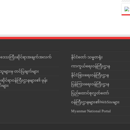
င်းဒေသကြီးဆိုင်ရာအချက်အလက်
နိုင်ငံတော် သမ္မတရုံး
ကာကွယ်ရေးဝန်ကြီးဌာန
သူများမှ တင်ပြချက်များ
နိုင်ငံခြားရေးဝန်ကြီးဌာန
ိုင်ရာဝန်ကြီးဌာနများ၏ ဖုန်း
ပြန်ကြားရေးဝန်ကြီးဌာန
တ်များ
ပြည်ထောင်စုလွှတ်တော်
ဝန်ကြီးဌာနများ၏WebSiteများ
Myanmar National Portal