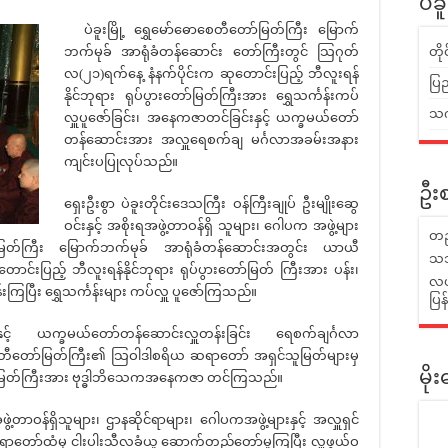
ပဲခ
ပဲခူးမြို့ ရွှေမော်ဓောစေတီတော်မြတ်ကြီး မြောက်
ဘက်မုခ် အာရုံခံတန်ဆောင်း တော်ကြီးတွင် သြဂုတ်
တိ
လ(၂၁)ရက်နေ့ နံနက်ပိုင်းက ဆုတောင်းပြည့် ဘီလူးရန်
ပြည
နိုင်ဘုရား ရုပ်ပွားတော်မြတ်ကြီးအား ရွှေသင်္ကန်းကပ်
သက်
လှူပူဇော်ခြင်း၊ အနေကဇာတင်ခြင်းနှင့် ယက္ခမယ်တော်
တန်ဆောင်းအား အလှူရေစက်ချ မင်္ဂလာအခမ်းအနား
ကျင်းပပြုလုပ်သည်။
ဦးစ
ရှေးဦးစွာ ပဲခူးတိုင်းဒေသကြီး ဝန်ကြီးချုပ် ဦးမျိုးဆွေ
ဝင်းနှင့် အစိုးရအဖွဲ့တာဝန်ရှိ သူများ၊ ဂေါပက အဖွဲ့များ
တည
ော်မြတ်ကြီး မြောက်ဘက်မုခ် အာရုံခံတန်ဆောင်းအတွင်း ယာယီ
သဘ
ောင်းပြည့် ဘီလူးရန်နိုင်ဘုရား ရုပ်ပွားတော်မြတ် ကြီးအား ပန်း၊
လယ်
းကြပြီး ရွှေသင်္ကန်းများ ကပ်လှူ ပူဇော်ကြသည်။
ပြ
ှင့် ယက္ခမယ်တော်တန်ဆောင်းလှူတန်းခြင်း ရေစက်ချင်္ဂလာ
စေတီတော်မြတ်ကြီး၏ သြဝါဒါစရိယ ဆရာတော် အရှင်သူမြတ်များမှ
မိ
းတော်မြတ်ကြီးအား ဗုဒ္ဓါဘိသေကအနေကဇာ တင်ကြသည်။
့တာဝန်ရှိသူများ၊ ဌာနဆိုင်ရာများ၊ ဂေါပကအဖွဲ့များနှင့် အလှူရှင်
ဆရာတော်ထံမှ ငါးပါးသီလခံယူ ဆောက်တည်တော်မူကြပြီး လှူဖွယ်ဝ