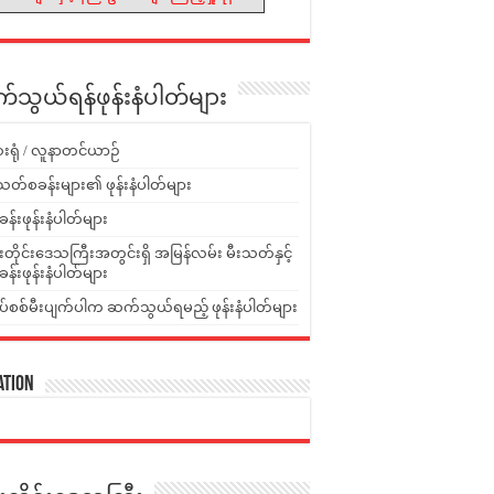
သွယ်ရန်ဖုန်းနံပါတ်များ
းရုံ / လူနာတင်ယာဉ်
သတ်စခန်းများ၏ ဖုန်းနံပါတ်များ
ခန်းဖုန်းနံပါတ်များ
ူးတိုင်းဒေသကြီးအတွင်းရှိ အမြန်လမ်း မီးသတ်နှင့်
ခန်းဖုန်းနံပါတ်များ
ပ်စစ်မီးပျက်ပါက ဆက်သွယ်ရမည့် ဖုန်းနံပါတ်များ
ation