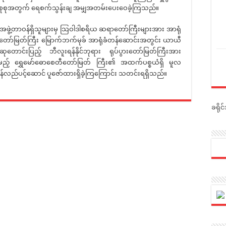
မှုအစုစုအတွက် ရေစက်သွန်းချ အမျှအတမ်းပေးဝေခဲ့ကြသည်။
အဖွဲ့တာဝန်ရှိသူများမှ သြဝါဒါစရိယ ဆရာတော်ကြီးများအား အာရုံ
တီတော်မြတ်ကြီး မြောက်ဘက်မုခ် အာရုံခံတန်ဆောင်းအတွင်း ယာယီ
ုတောင်းပြည့် ဘီလူးရန်နိုင်ဘုရား ရုပ်ပွားတော်မြတ်ကြီးအား
မူမည့် ရွှေမော်ဓောစေတီတော်မြတ် ကြီး၏ အထက်ပစ္စယံရှိ မူလ
်လည်ပင့်ဆောင် ပူဇော်ထားရှိခဲ့ကြကြောင်း သတင်းရရှိသည်။
ခရို