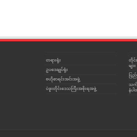
တရားရုံး
တို
များ
ဥပဒေချုပ်ရုံး
ပြည်
ဗဟိုစာရင်းအင်းအဖွဲ့
သက်ဆ
ပဲခူးတိုင်းဒေသကြီးအစိုးရအဖွဲ့
နံပါ