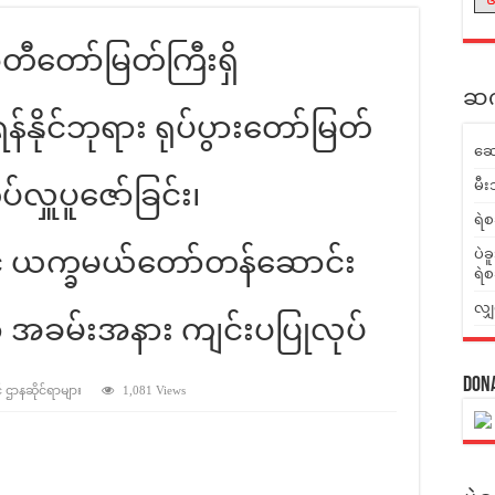
စေတီတော်မြတ်ကြီးရှိ
ဆက်
်နိုင်ဘုရား ရုပ်ပွားတော်မြတ်
ဆေ
မီး
်လှူပူဇော်ခြင်း၊
ရဲစ
့် ယက္ခမယ်တော်တန်ဆောင်း
ပဲခ
ရဲစ
လျှ
ာ အခမ်းအနား ကျင်းပပြုလုပ်
Don
် ဌာနဆိုင်ရာများ
1,081 Views