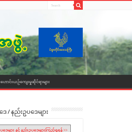
းဟောင်းယဉ်ကျေးမှုဆိုင်ရာများ
ဒေ / နည်းဥပဒေများ
ပဒေများ နှင့် နည်းဥပဒေများကြည့်ရှုရန် >>