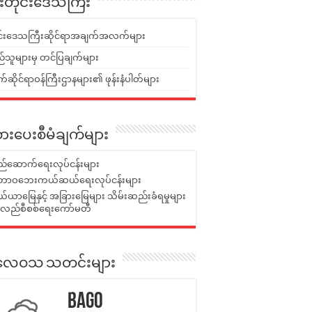
ူးတိုင်းဒေသကြီး
ုင်းဒေသကြီးဆိုင်ရာအချက်အလက်များ
်သူများမှ တင်ပြချက်များ
ဆိုင်ရာဝန်ကြီးဌာနများ၏ ဖုန်းနံပါတ်များ
ားပေးစီမံချက်များ
်ဆောက်ရေးလုပ်ငန်းများ
ာဝဘေးကယ်ဆယ်ရေးလုပ်ငန်းများ
ယာမြေနှင့် အခြားမြေများ သိမ်းဆည်းခံရမှုများ
န်လည်စီစစ်ရေးကော်မတီ
ုးလေဝသ သတင်းများ
Bago