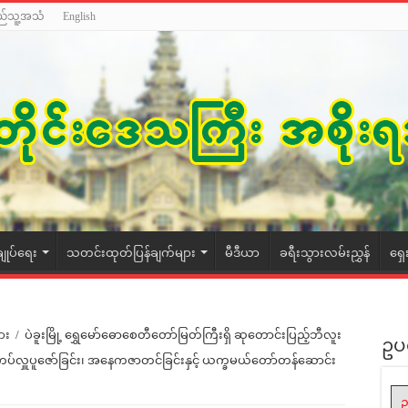
ည်သူ့အသံ
English
ချုပ်ရေး
သတင်းထုတ်ပြန်ချက်များ
မီဒီယာ
ခရီးသွားလမ်းညွှန်
ရှေ
ား
/
ပဲခူးမြို့ ရွှေမော်ဓောစေတီတော်မြတ်ကြီးရှိ ဆုတောင်းပြည့်ဘီလူး
ဥပ
န်းကပ်လှူပူဇော်ခြင်း၊ အနေကဇာတင်ခြင်းနှင့် ယက္ခမယ်တော်တန်ဆောင်း
ဥ