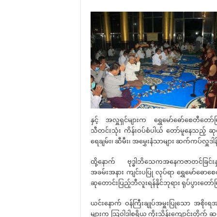
နှင့် အလှူရှင်များက ရွှေမော်ဓော်စေတီတ
သီတင်းသုံး ကိန်းဝပ်စံပါယ် တော်မူနေသည့် ဆုတ
ရေချမ်း၊ ဆီမီး၊ အမွှေးနံသာများ ဆက်ကပ်လှူဒါန်
ထို့နောက် ဗုဒ္ဓါဘိသေကအနေကဇာတင်ခြင်းန
အခမ်းအနား ကျင်းပပြု လုပ်ရာ ရွှေမော်ဓော
ဆုတောင်းပြည့်ဘီလူးရန်နိုင်ဘုရား ရုပ်ပွာ
ယင်းနောက် ဝန်ကြီးချုပ်အမှူးပြုသော အစိုးရအဖွဲ
များက သြဝါဒါစရိယ ကိုးသိန်းကျောင်းတိုက် 