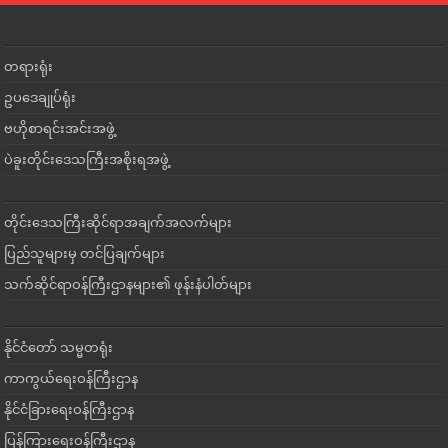
တရားရုံး
ဥပဒေချုပ်ရုံး
ဗဟိုစာရင်းအင်းအဖွဲ့
ပဲခူးတိုင်းဒေသကြီးအစိုးရအဖွဲ့
တိုင်းဒေသကြီးဆိုင်ရာအချက်အလက်များ
ပြည်သူများမှ တင်ပြချက်များ
သက်ဆိုင်ရာဝန်ကြီးဌာနများ၏ ဖုန်းနံပါတ်များ
နိုင်ငံတော် သမ္မတရုံး
ကာကွယ်ရေးဝန်ကြီးဌာန
နိုင်ငံခြားရေးဝန်ကြီးဌာန
ပြန်ကြားရေးဝန်ကြီးဌာန