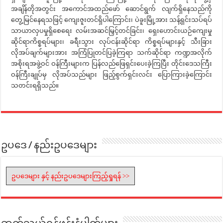
အချိန်တိုအတွင်း အကောင်အထည်ဖော် ဆောင်ရွက် လျက်ရှိနေသည်ကို
တွေ့မြင်နေရသဖြင့် ကျေးဇူးတင်ရှိပါကြောင်း၊ ပဲခူးမြို့အား သန့်ရှင်းသပ်ရပ်
သာယာလှပမှုရှိစေရေး လမ်းအဆင်မြှင့်တင်ခြင်း၊ ရှေးဟောင်းယဉ်ကျေးမှု
ဆိုင်ရာကိစ္စရပ်များ၊ ခရီးသွား လုပ်ငန်းဆိုင်ရာ ကိစ္စရပ်များနှင့် သီးခြား
လိုအပ်ချက်များအား အကြံပြုတင်ပြခဲ့ကြရာ သက်ဆိုင်ရာ ကဏ္ဍအလိုက်
အစိုးရအဖွဲ့ဝင် ဝန်ကြီးများက ပြန်လည်ဖြေရှင်းပေးခဲ့ကြပြီး တိုင်းဒေသကြီး
ဝန်ကြီးချုပ်မှ လိုအပ်သည်များ ဖြည့်စွက်ရှင်းလင်း ပြောကြားခဲ့ကြောင်း
သတင်းရရှိသည်။
ဥပဒေ / နည်းဥပဒေများ
ဥပဒေများ နှင့် နည်းဥပဒေများကြည့်ရှုရန် >>