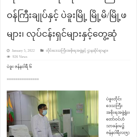
ဝန်ကြီးချုပ်နှင့် ပဲခူးမြို့ မြို့မိ/မြို့ဖ
များ၊ လုပ်ငန်းရှင်များနှင့်တွေ့ဆုံ
January 5, 2022
တိုင်းဒေသကြီးအစိုးရအဖွဲ့နှင့် ဌာနဆိုင်ရာများ
926 Views
ပဲခူး ဇန်နဝါရီ ၆
===============
ပဲခူးတိုင်း
ဒေသကြီး
အစိုးရအဖွဲ့ရုံး၊
တော်ဝင်ဟံ
သာခန်းမ၌
ဇန်နဝါရီလ(၅)