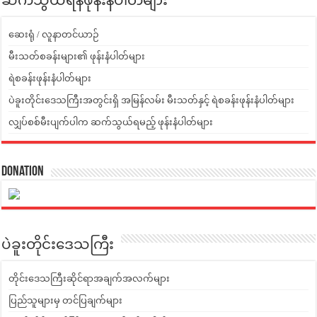
ဆက်သွယ်ရန်ဖုန်းနံပါတ်များ
ဆေးရုံ / လူနာတင်ယာဉ်
မီးသတ်စခန်းများ၏ ဖုန်းနံပါတ်များ
ရဲစခန်းဖုန်းနံပါတ်များ
ပဲခူးတိုင်းဒေသကြီးအတွင်းရှိ အမြန်လမ်း မီးသတ်နှင့် ရဲစခန်းဖုန်းနံပါတ်များ
လျှပ်စစ်မီးပျက်ပါက ဆက်သွယ်ရမည့် ဖုန်းနံပါတ်များ
Donation
ပဲခူးတိုင်းဒေသကြီး
တိုင်းဒေသကြီးဆိုင်ရာအချက်အလက်များ
ပြည်သူများမှ တင်ပြချက်များ