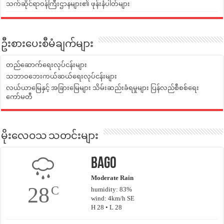
သက်ဆိုင်ရာဝန်ကြီးဌာနများ၏ ဖုန်းနံပါတ်များ
ဦးစားပေးစီမံချက်များ
တည်ဆောက်ရေးလုပ်ငန်းများ
သဘာဝဘေးကယ်ဆယ်ရေးလုပ်ငန်းများ
လယ်ယာမြေနှင့် အခြားမြေများ သိမ်းဆည်းခံရမှုများ ပြန်လည်စီစစ်ရေး
ကော်မတီ
မိုးလေဝသ သတင်းများ
Bago
Moderate Rain
28
C
humidity: 83%
wind: 4km/h SE
H 28 • L 28