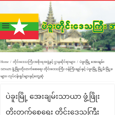
Home
/
တိုင်းဒေသကြီးအစိုးရအဖွဲ့နှင့် ဌာနဆိုင်ရာများ
/
ပဲခူးမြို့ အေးချမ်း
သာယာ ဖွံ့ဖြိုးတိုးတက်စေရေး တိုင်းဒေသကြီး ဝန်ကြီးချုပ်နှင့် ပဲခူးမြို့ မြို့မိ/မြို့ဖ
များ၊ လုပ်ငန်းရှင်များနှင့်တွေ့ဆုံ
ပဲခူးမြို့ အေးချမ်းသာယာ ဖွံ့ဖြိုး
တိုးတက်စေရေး တိုင်းဒေသကြီး