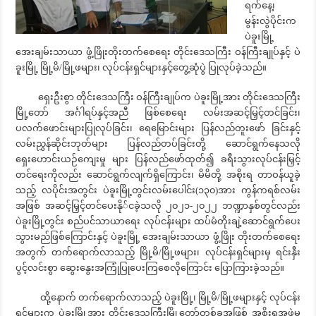
ရက်နေ့၊
မွန်းလွဲပိုင်းက
ပဲခူးမြို့
အေးချမ်းသာယာ ဖွံ့ဖြိုးတိုးတက်စေရေး တိုင်းဒေသကြီး ဝန်ကြီးချုပ်နှင့် ပဲ
ခူးမြို့ မြို့မိ/မြို့ဖများ၊ လုပ်ငန်းရှင်များနှင့်တွေ့ဆုံပွဲ ပြုလုပ်ခဲ့သည်။
ရှေးဦးစွာ တိုင်းဒေသကြီး ဝန်ကြီးချုပ်က ပဲခူးမြို့အား တိုင်းဒေသကြီး
မြို့တော် အင်္ဂါရပ်နှင့်အညီ ဖြစ်စေရေး လမ်းအဆင့်မြှင့်တင်ခြင်း၊
ပလက်ဖောင်းများပြုလုပ်ခြင်း၊ ရေမြောင်းများ ပြန်လည်တူးဖော် ခြင်းနှင့်
လမ်းညွှန်ဆိုင်းဘုတ်များ ပြန်လည်တပ်ခြင်းတို့ ဆောင်ရွက်နေသလို
ရှေးဟောင်းယဉ်ကျေးမှု များ ပြန်လည်ဖော်ထုတ်၍ ခရီးသွားလုပ်ငန်းမြှင့်
တင်ရေးကိုလည်း ဆောင်ရွက်လျက်ရှိကြောင်း၊ မိမိတို့ အစိုးရ တာဝန်ယူခဲ့
သည့် လပိုင်းအတွင်း ပဲခူးမြို့တွင်းလမ်းပေါင်း(၁၃၀)အား ကွန်ကရစ်လမ်း
အဖြစ် အဆင့်မြှင့်တင်ပေးနို်ငခဲ့သလို ၂၀၂၁-၂၀၂၂ ဘဏ္ဍာနှစ်တွင်လည်း
ပဲခူးမြို့တွင်း စည်ပင်သာယာရေး လုပ်ငန်းများ ထပ်မံတိုးချဲ့ဆောင်ရွက်ပေး
သွားမည်ဖြစ်ကြောင်းနှင့် ပဲခူးမြို့ အေးချမ်းသာယာ ဖွံ့ဖြိုး တိုးတက်စေရေး
အတွက် တက်ရောက်လာသည့် မြို့မိ/မြို့ဖများ၊ လုပ်ငန်းရှင်များမှ ရင်းနှီး
ပွင့်လင်းစွာ ဆွေးနွေးအကြုံပြုပေးကြစေလိုကြောင်း ပြောကြားခဲ့သည်။
ထို့နောက် တက်ရောက်လာသည့် ပဲခူးမြို့၊ မြို့မိ/မြို့ဖများနှင့် လုပ်ငန်း
ရှင်များက ပဲခူးမြို့အား တိုင်းဒေသကြီးမြို့တော်တစ်ခုအဖြစ် အစိုးရအဖွဲ့မှ