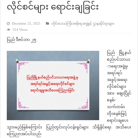
လိုင်စင်များ ရောင်းချခြင်း
December 25, 2025
တိုင်းဒေသကြီးအစိုးရအဖွဲ့နှင့် ဌာနဆိုင်ရာများ
314 Views
ပြည် ဒီဇင်ဘာ ၂၅
ပြည် မြို့နယ်
စည်ပင်သာယ
ာရေးအဖွဲ့မှ
အရပ်ရပ်
အခွင့်အရေး
လိုင်စင်များ
အား ဈေးပြိုင်
စနစ်/
သက်တမ်း
တိုးစနစ်ဖြင့်
ရောင်းချပေး
သွားမည်ဖြစ်ကြောင်း ပြည်တွင်းလုပ်ငန်းရှင်များ သိရှိနိုင်ရေး အသိပေး
ကြေညာအပ်ပါသည်-