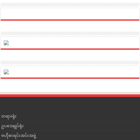
တရားရုံး
ဥပဒေချုပ်ရုံး
ဗဟိုစာရင်းအင်းအဖွဲ့