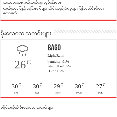
သဘာဝဘေးကယ်ဆယ်ရေးလုပ်ငန်းများ
လယ်ယာမြေနှင့် အခြားမြေများ သိမ်းဆည်းခံရမှုများ ပြန်လည်စီစစ်ရေး
ကော်မတီ
မိုးလေဝသ သတင်းများ
Bago
Light Rain
26
C
humidity: 91%
wind: 1km/h SW
H 26 • L 26
C
C
C
C
C
30
30
29
30
27
FRI
SAT
SUN
MON
TUE
ခရိုင်အလိုက် မိုးလေဝသ သတင်းများ