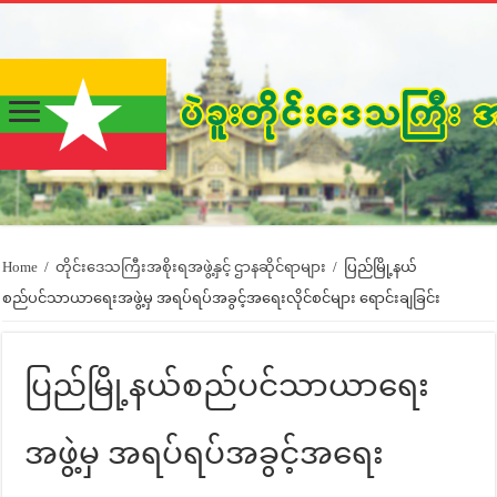
Home
/
တိုင်းဒေသကြီးအစိုးရအဖွဲ့နှင့် ဌာနဆိုင်ရာများ
/
ပြည်မြို့နယ်
စည်ပင်သာယာရေးအဖွဲ့မှ အရပ်ရပ်အခွင့်အရေးလိုင်စင်များ ရောင်းချခြင်း
ပြည်မြို့နယ်စည်ပင်သာယာရေး
အဖွဲ့မှ အရပ်ရပ်အခွင့်အရေး