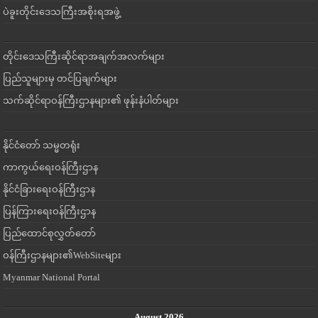
ပဲခူးတိုင်းဒေသကြီးအစိုးရအဖွဲ့
တိုင်းဒေသကြီးဆိုင်ရာအချက်အလက်များ
ပြည်သူများမှ တင်ပြချက်များ
သက်ဆိုင်ရာဝန်ကြီးဌာနများ၏ ဖုန်းနံပါတ်များ
နိုင်ငံတော် သမ္မတရုံး
ကာကွယ်ရေးဝန်ကြီးဌာန
နိုင်ငံခြားရေးဝန်ကြီးဌာန
ပြန်ကြားရေးဝန်ကြီးဌာန
ပြည်ထောင်စုလွှတ်တော်
ဝန်ကြီးဌာနများ၏WebSiteများ
Myanmar National Portal
August 2026