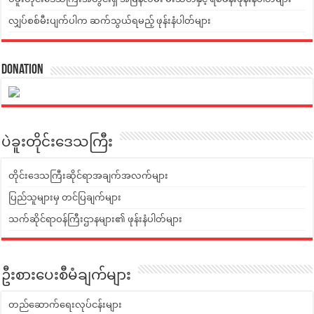
လျှပ်စစ်မီးပျက်ပါက ဆက်သွယ်ရမည့် ဖုန်းနံပါတ်များ
Donation
ပဲခူးတိုင်းဒေသကြီး
တိုင်းဒေသကြီးဆိုင်ရာအချက်အလက်များ
ပြည်သူများမှ တင်ပြချက်များ
သက်ဆိုင်ရာဝန်ကြီးဌာနများ၏ ဖုန်းနံပါတ်များ
ဦးစားပေးစီမံချက်များ
တည်ဆောက်ရေးလုပ်ငန်းများ