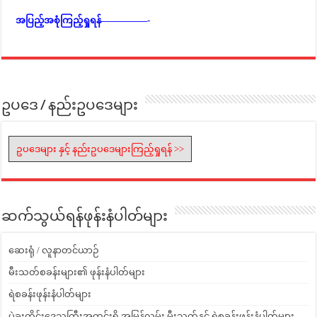
အပြည့်အစုံကြည့်ရှုရန်—————-
ဥပဒေ / နည်းဥပဒေများ
ဥပဒေများ နှင့် နည်းဥပဒေများကြည့်ရှုရန် >>
ဆက်သွယ်ရန်ဖုန်းနံပါတ်များ
ဆေးရုံ / လူနာတင်ယာဉ်
မီးသတ်စခန်းများ၏ ဖုန်းနံပါတ်များ
ရဲစခန်းဖုန်းနံပါတ်များ
ပဲခူးတိုင်းဒေသကြီးအတွင်းရှိ အမြန်လမ်း မီးသတ်နှင့် ရဲစခန်းဖုန်းနံပါတ်များ