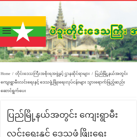
Home
/
တိုင်းဒေသကြီးအစိုးရအဖွဲ့နှင့် ဌာနဆိုင်ရာများ
/
ပြည်မြို့နယ်အတွင်း
ကျေးရွာမီးလင်းရေးနှင့် ဒေသဖွံ့ဖြိုးရေးလုပ်ငန်းများ သွားရောက်ဖြည့်ဆည်း
ဆောင်ရွက်ပေး
ပြည်မြို့နယ်အတွင်း ကျေးရွာမီး
လင်းရေးနှင့် ဒေသဖွံ့ဖြိုးရေး