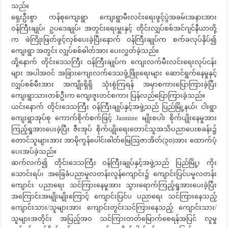
သည်။
ရှေးဦးစွာ ကန်စုကျေးရွာ ကျေးရွာမီးလင်းရေးဖွင့်ပွဲအခမ်းအနားအား
ဝန်ကြီးချုပ်၊ ဥပဒေချုပ်၊ အတွင်းရေးမှူးနှင့် တိုင်းလျှပ်စစ်အင်ဂျင်နီယာတို့
က ဖဲကြိုးဖြတ်ဖွင့်လှစ်ပေးခဲ့ပြီးနောက် ဝန်ကြီးချုပ်က စက်ခလုပ်နှိပ်၍
ကျေးရွာ အတွင်း လျှပ်စစ်ဓါတ်အား ပေးလွှတ်ခဲ့သည်။
ထို့နောက် တိုင်းဒေသကြီး ဝန်ကြီးချုပ်က ကျေးလက်မီးလင်းရေးလုပ်ငန်း
များ အပါအဝင် အခြားကျေးလက်ဒေသဖွံ့ဖြိုးရေးများ ဆောင်ရွက်နေမှုနှင့်
လျှပ်စစ်မီးအား အကျိုးရှိရှိ သုံးစွဲကြရန် အမှာစကားပြောကြားခဲ့ပြီး
ကျေးရွာသားတစ်ဦးက ကျေးဇူးတင်စကား ပြန်လည်ပြောကြားခဲ့သည်။
ယင်းနောက် တိုင်းဒေသကြီး ဝန်ကြီးချုပ်နှင့်အဖွဲ့သည် ပြည်မြို့နယ်၊ ငါးရွာ
ကျေးရွာအုပ်စု ကောက်စိုက်စက်ဖြင့် Jasmine မျိုးစပါး စိုက်ပျိုးနေမှုအား
ကြည့်ရှုအားပေးခဲ့ပြီး ဇီးအုပ် စိုက်ပျိုးရေးတောင်သူအသိပညာပေးစခန်း၌
တောင်သူများအား အာမိုကွန်ပေါင်းဓါတ်မြေဩဇာအိတ်(၃၀)အား ထောက်ပံ့
ပေးအပ်ခဲ့သည်။
ဆက်လက်၍ တိုင်းဒေသကြီး ဝန်ကြီးချုပ်နှင့်အဖွဲ့သည် ပြည်မြို့၊ ကိုး
သောင်းရပ်၊ အခြေခံပညာမူလတန်းလွန်ကျောင်း၌ ကျောင်းပြင်ပမူလတန်း
ကျောင်း ပညာရေး သင်ကြားနေမှုအား သွားရောက်ကြည့်ရှုအားပေးခဲ့ပြီး
အကြောင်းအမျိုးမျိုးကြောင့် ကျောင်းပြင်ပ ပညာရေး သင်ကြားနေသည့်
ကျောင်းသား/သူများအား ကျောင်းတွင်းသင်ကြားနေသည့် ကျောင်းသား/
သူများအတိုင်း အပြည့်အဝ သင်ကြားတတ်မြောက်စေရန်အပြင် လူမှု