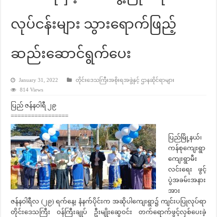
လုပ်ငန်းများ သွားရောက်ဖြည့်
ဆည်းဆောင်ရွက်ပေး
January 31, 2022
တိုင်းဒေသကြီးအစိုးရအဖွဲ့နှင့် ဌာနဆိုင်ရာများ
814 Views
ပြည် ဇန်နဝါရီ ၂၉
=================
ပြည်မြို့နယ်၊
ကန်စုကျေးရွာ
ကျေးရွာမီး
လင်းရေး ဖွင့်
ပွဲအခမ်းအနား
အား
ဇန်နဝါရီလ (၂၉) ရက်နေ့၊ နံနက်ပိုင်းက အဆိုပါကျေးရွာ၌ ကျင်းပပြုလုပ်ရာ
တိုင်းဒေသကြီး ဝန်ကြီးချုပ် ဦးမျိုးဆွေဝင်း တက်ရောက်ဖွင့်လှစ်ပေးခဲ့