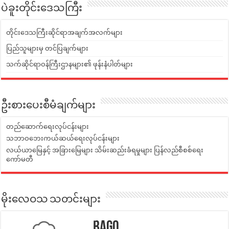
ပဲခူးတိုင်းဒေသကြီး
တိုင်းဒေသကြီးဆိုင်ရာအချက်အလက်များ
ပြည်သူများမှ တင်ပြချက်များ
သက်ဆိုင်ရာဝန်ကြီးဌာနများ၏ ဖုန်းနံပါတ်များ
ဦးစားပေးစီမံချက်များ
တည်ဆောက်ရေးလုပ်ငန်းများ
သဘာဝဘေးကယ်ဆယ်ရေးလုပ်ငန်းများ
လယ်ယာမြေနှင့် အခြားမြေများ သိမ်းဆည်းခံရမှုများ ပြန်လည်စီစစ်ရေး
ကော်မတီ
မိုးလေဝသ သတင်းများ
Bago