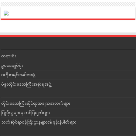
တရားရုံး
ဥပဒေချုပ်ရုံး
ဗဟိုစာရင်းအင်းအဖွဲ့
ပဲခူးတိုင်းဒေသကြီးအစိုးရအဖွဲ့
တိုင်းဒေသကြီးဆိုင်ရာအချက်အလက်များ
ပြည်သူများမှ တင်ပြချက်များ
သက်ဆိုင်ရာဝန်ကြီးဌာနများ၏ ဖုန်းနံပါတ်များ