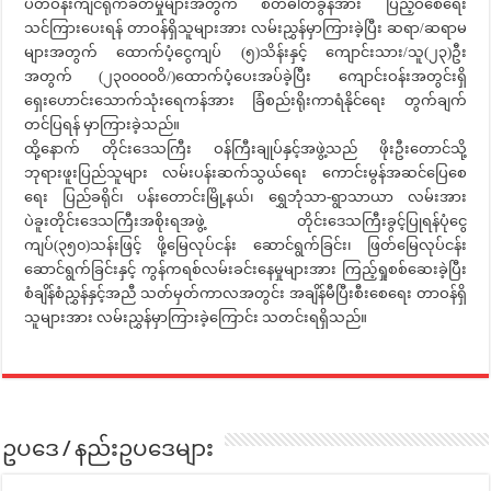
ပတ်ဝန်းကျင်ရိုက်ခတ်မှုများအတွက် စိတ်ဓါတ်ခွန်အား ပြည့်ဝစေရေး
သင်ကြားပေးရန် တာဝန်ရှိသူများအား လမ်းညွှန်မှာကြားခဲ့ပြီး ဆရာ/ဆရာမ
များအတွက် ထောက်ပံ့ငွေကျပ် (၅)သိန်းနှင့် ကျောင်းသား/သူ(၂၃)ဦး
အတွက် (၂၃၀၀၀၀ဝိ/)ထောက်ပံ့ပေးအပ်ခဲ့ပြီး ကျောင်းဝန်းအတွင်းရှိ
ရှေးဟောင်းသောက်သုံးရေကန်အား ခြံစည်းရိုးကာရံနိုင်ရေး တွက်ချက်
တင်ပြရန် မှာကြားခဲ့သည်။
ထို့နောက် တိုင်းဒေသကြီး ဝန်ကြီးချုပ်နှင့်အဖွဲ့သည် ဖိုးဦးတောင်သို့
ဘုရားဖူးပြည်သူများ လမ်းပန်းဆက်သွယ်ရေး ကောင်းမွန်အဆင်ပြေစေ
ရေး ပြည်ခရိုင်၊ ပန်းတောင်းမြို့နယ်၊ ရွှေဘုံသာ-ရွာသာယာ လမ်းအား
ပဲခူးတိုင်းဒေသကြီးအစိုးရအဖွဲ့ တိုင်းဒေသကြီးခွင့်ပြုရန်ပုံငွေ
ကျပ်(၃၅၀)သန်းဖြင့် ဖို့မြေလုပ်ငန်း ဆောင်ရွက်ခြင်း၊ ဖြတ်မြေလုပ်ငန်း
ဆောင်ရွက်ခြင်းနှင့် ကွန်ကရစ်လမ်းခင်းနေမှုများအား ကြည့်ရှုစစ်ဆေးခဲ့ပြီး
စံချိန်စံညွှန်နှင့်အညီ သတ်မှတ်ကာလအတွင်း အချိန်မီပြီးစီးစေရေး တာဝန်ရှိ
သူများအား လမ်းညွှန်မှာကြားခဲ့ကြောင်း သတင်းရရှိသည်။
ဥပဒေ / နည်းဥပဒေများ