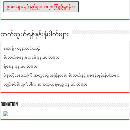
ဥပဒေများ နှင့် နည်းဥပဒေများကြည့်ရှုရန် >>
ဆက်သွယ်ရန်ဖုန်းနံပါတ်များ
ဆေးရုံ / လူနာတင်ယာဉ်
မီးသတ်စခန်းများ၏ ဖုန်းနံပါတ်များ
ရဲစခန်းဖုန်းနံပါတ်များ
ပဲခူးတိုင်းဒေသကြီးအတွင်းရှိ အမြန်လမ်း မီးသတ်နှင့် ရဲစခန်းဖုန်းနံပါတ်များ
လျှပ်စစ်မီးပျက်ပါက ဆက်သွယ်ရမည့် ဖုန်းနံပါတ်များ
Donation