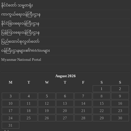
နိုင်ငံတော် သမ္မတရုံး
ကာကွယ်ရေးဝန်ကြီးဌာန
နိုင်ငံခြားရေးဝန်ကြီးဌာန
ပြန်ကြားရေးဝန်ကြီးဌာန
ပြည်ထောင်စုလွှတ်တော်
ဝန်ကြီးဌာနများ၏WebSiteများ
Myanmar National Portal
August 2026
M
T
W
T
F
S
S
1
2
3
4
5
6
7
8
9
10
11
12
13
14
15
16
17
18
19
20
21
22
23
24
25
26
27
28
29
30
31