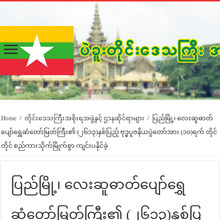
Home
/
တိုင်းဒေသကြီးအစိုးရအဖွဲ့နှင့် ဌာနဆိုင်ရာများ
/
ပြည်မြို့၊ လေးဆူဓာတ်
ပျော်ရွှေဆံတော်မြတ်ကြီး၏ (၂၆၁၃)နှစ်ပြည့် ဗုဒ္ဓပူဇနိယပွဲတော်အား (၁၀)ရက် တိုင်
တိုင် စည်ကားသိုက်မြိုက်စွာ ကျင်းပနိုင်ခဲ့
ပြည်မြို့၊ လေးဆူဓာတ်ပျော်ရွှေ
ဆံတော်မြတ်ကြီး၏ (၂၆၁၃)နှစ်ပြ