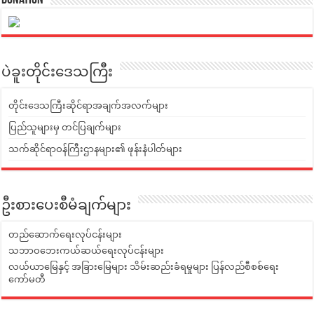
Donation
ပဲခူးတိုင်းဒေသကြီး
တိုင်းဒေသကြီးဆိုင်ရာအချက်အလက်များ
ပြည်သူများမှ တင်ပြချက်များ
သက်ဆိုင်ရာဝန်ကြီးဌာနများ၏ ဖုန်းနံပါတ်များ
ဦးစားပေးစီမံချက်များ
တည်ဆောက်ရေးလုပ်ငန်းများ
သဘာဝဘေးကယ်ဆယ်ရေးလုပ်ငန်းများ
လယ်ယာမြေနှင့် အခြားမြေများ သိမ်းဆည်းခံရမှုများ ပြန်လည်စီစစ်ရေး
ကော်မတီ