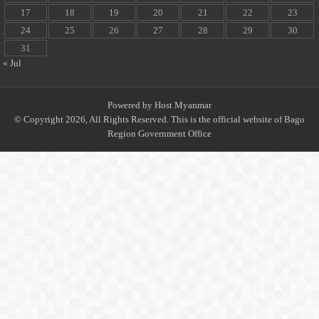
17
18
19
20
21
22
23
24
25
26
27
28
29
30
31
« Jul
Powered by
Host Myanmar
© Copyright 2026, All Rights Reserved. This is the official website of Bago
Region Government Office