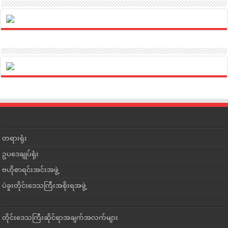
တရားရုံး
ဥပဒေချုပ်ရုံး
ဗဟိုစာရင်းအင်းအဖွဲ့
ပဲခူးတိုင်းဒေသကြီးအစိုးရအဖွဲ့
တိုင်းဒေသကြီးဆိုင်ရာအချက်အလက်များ