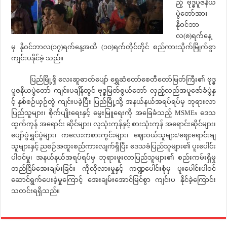
ည့် ဗုဒ္ဓပူဇနိယ
ပွဲတော်အား
နိုဝင်ဘာ
လ(၈)ရက်နေ့
မှ နိုဝင်ဘာလ(၁၇)ရက်နေ့အထိ (၁၀)ရက်တိုင်တိုင် စည်ကားသိုက်မြိုက်စွာ
ကျင်းပနိုင်ခဲ့ သည်။
ပြည်မြို့ရှိ လေးဆူဓာတ်ပျော် ရွှေဆံတော်စေတီတော်မြတ်ကြီး၏ ဗုဒ္ဓ
ပူဇနိယပွဲတော် ကျင်းပချိန်တွင် ဗုဒ္ဓမြတ်စွယ်တော် လှည့်လည်အပူဇော်ခံပွဲနှ
င့် နှစ်စဉ်ယှဉ်တွဲ ကျင်းပခဲ့ပြီး ပြည်မြို့သို့ အနယ်နယ်အရပ်ရပ်မှ ဘုရားလာ
ပြည်သူများ၊ စိုက်ပျိုးရေးနှင့် မွေးမြူရေးကို အခြေခံသည့် MSMEs ဒေသ
ထွက်ကုန် အရောင်း ဆိုင်များ၊ လူသုံးကုန်နှင့် စားသုံးကုန် အရောင်းဆိုင်များ၊
ပျော်ပွဲရွှင်ပွဲများ၊ ကလေးကစားကွင်းများ၊ ဈေးဝယ်သူများ/ဈေးရောင်းချ
သူများနှင့် ညစဉ်အထူးစည်ကားလျက်ရှိပြီး ဒေသခံပြည်သူများ၏ ပူးပေါင်း
ပါဝင်မှု၊ အနယ်နယ်အရပ်ရပ်မှ ဘုရားဖူးလာပြည်သူများ၏ စည်းကမ်းရှိမှု
တည်ငြိမ်အေးချမ်းခြင်း ကိုလိုလားမှုနှင့် ကဏ္ဍပေါင်းစုံမှ ပူးပေါင်းပါဝင်
ဆောင်ရွက်ပေးခဲ့မှုကြောင့် အေးချမ်းအောင်မြင်စွာ ကျင်းပ နိုင်ခဲ့ကြောင်း
သတင်းရရှိသည်။