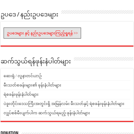
ဥပဒေ / နည်းဥပဒေများ
ဥပဒေများ နှင့် နည်းဥပဒေများကြည့်ရှုရန် >>
ဆက်သွယ်ရန်ဖုန်းနံပါတ်များ
ဆေးရုံ / လူနာတင်ယာဉ်
မီးသတ်စခန်းများ၏ ဖုန်းနံပါတ်များ
ရဲစခန်းဖုန်းနံပါတ်များ
ပဲခူးတိုင်းဒေသကြီးအတွင်းရှိ အမြန်လမ်း မီးသတ်နှင့် ရဲစခန်းဖုန်းနံပါတ်များ
လျှပ်စစ်မီးပျက်ပါက ဆက်သွယ်ရမည့် ဖုန်းနံပါတ်များ