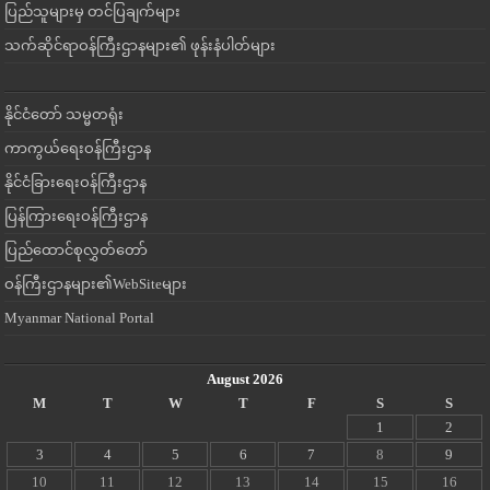
ပြည်သူများမှ တင်ပြချက်များ
သက်ဆိုင်ရာဝန်ကြီးဌာနများ၏ ဖုန်းနံပါတ်များ
နိုင်ငံတော် သမ္မတရုံး
ကာကွယ်ရေးဝန်ကြီးဌာန
နိုင်ငံခြားရေးဝန်ကြီးဌာန
ပြန်ကြားရေးဝန်ကြီးဌာန
ပြည်ထောင်စုလွှတ်တော်
ဝန်ကြီးဌာနများ၏WebSiteများ
Myanmar National Portal
August 2026
M
T
W
T
F
S
S
1
2
3
4
5
6
7
8
9
10
11
12
13
14
15
16