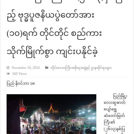
ည့် ဗုဒ္ဓပူဇနိယပွဲတော်အား
(၁၀)ရက် တိုင်တိုင် စည်ကား
သိုက်မြိုက်စွာ ကျင်းပနိုင်ခဲ့
November 18, 2024
တိုင်းဒေသကြီးအစိုးရအဖွဲ့နှင့် ဌာနဆိုင်ရာများ
560 Views
ပြည် နိုဝင်ဘာ ၁၈
ပြည်မြို့၊
လေးဆူဓာတ်
ပျော်ရွှေ
ဆံတော်မြတ်
ကြီး၏
(၂၆၁၃)နှစ်ပြ