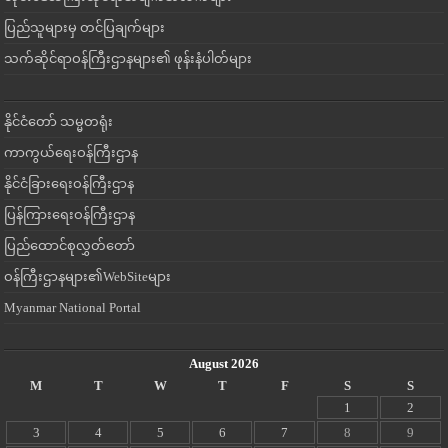
ပြည်သူများမှ တင်ပြချက်များ
သက်ဆိုင်ရာဝန်ကြီးဌာနများ၏ ဖုန်းနံပါတ်များ
နိုင်ငံတော် သမ္မတရုံး
ကာကွယ်ရေးဝန်ကြီးဌာန
နိုင်ငံခြားရေးဝန်ကြီးဌာန
ပြန်ကြားရေးဝန်ကြီးဌာန
ပြည်ထောင်စုလွှတ်တော်
ဝန်ကြီးဌာနများ၏WebSiteများ
Myanmar National Portal
August 2026
M
T
W
T
F
S
S
1
2
3
4
5
6
7
8
9