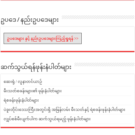
ဥပဒေ / နည်းဥပဒေများ
ဥပဒေများ နှင့် နည်းဥပဒေများကြည့်ရှုရန် >>
ဆက်သွယ်ရန်ဖုန်းနံပါတ်များ
ဆေးရုံ / လူနာတင်ယာဉ်
မီးသတ်စခန်းများ၏ ဖုန်းနံပါတ်များ
ရဲစခန်းဖုန်းနံပါတ်များ
ပဲခူးတိုင်းဒေသကြီးအတွင်းရှိ အမြန်လမ်း မီးသတ်နှင့် ရဲစခန်းဖုန်းနံပါတ်များ
လျှပ်စစ်မီးပျက်ပါက ဆက်သွယ်ရမည့် ဖုန်းနံပါတ်များ