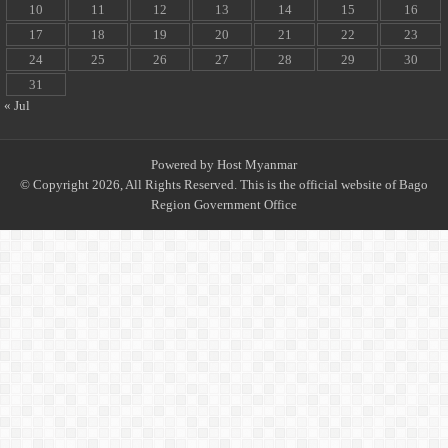
10
11
12
13
14
15
16
17
18
19
20
21
22
23
24
25
26
27
28
29
30
31
« Jul
Powered by
Host Myanmar
© Copyright 2026, All Rights Reserved. This is the official website of Bago
Region Government Office