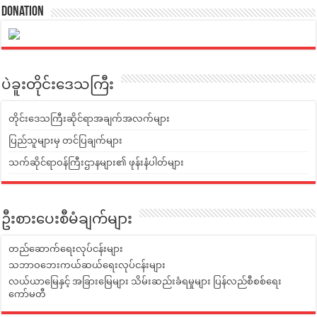
Donation
ပဲခူးတိုင်းဒေသကြီး
တိုင်းဒေသကြီးဆိုင်ရာအချက်အလက်များ
ပြည်သူများမှ တင်ပြချက်များ
သက်ဆိုင်ရာဝန်ကြီးဌာနများ၏ ဖုန်းနံပါတ်များ
ဦးစားပေးစီမံချက်များ
တည်ဆောက်ရေးလုပ်ငန်းများ
သဘာဝဘေးကယ်ဆယ်ရေးလုပ်ငန်းများ
လယ်ယာမြေနှင့် အခြားမြေများ သိမ်းဆည်းခံရမှုများ ပြန်လည်စီစစ်ရေး
ကော်မတီ