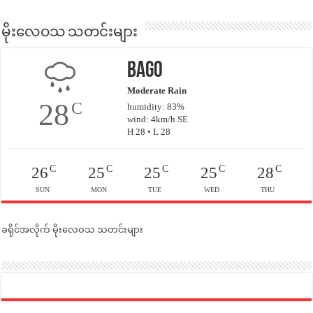
မိုးလေဝသ သတင်းများ
Bago
Moderate Rain
28
C
humidity: 83%
wind: 4km/h SE
H 28 • L 28
C
C
C
C
C
26
25
25
25
28
SUN
MON
TUE
WED
THU
ခရိုင်အလိုက် မိုးလေဝသ သတင်းများ