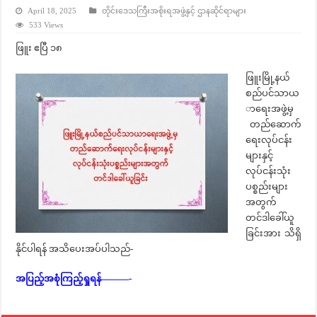
April 18, 2025
တိုင်းဒေသကြီးအစိုးရအဖွဲ့နှင့် ဌာနဆိုင်ရာများ
533 Views
ဖြူး ဧပြီ ၁၈
ဖြူးမြို့နယ်
စည်ပင်သာယ
ာရေးအဖွဲ့မှ
တည်ဆောက်
ရေးလုပ်ငန်း
များနှင့်
လုပ်ငန်းသုံး
ပစ္စည်းများ
အတွက်
တင်ဒါခေါ်ယူ
ခြင်းအား သိရှိ
နိုင်ပါရန် အသိပေးအပ်ပါသည်-
အပြည့်အစုံကြည့်ရှုရန်———-